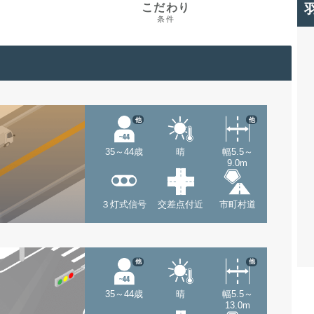
こだわり
条件
他
他
35～44歳
晴
幅5.5～
9.0m
３灯式信号
交差点付近
市町村道
他
他
35～44歳
晴
幅5.5～
13.0m