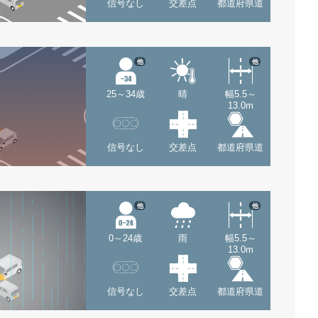
信号なし
交差点
都道府県道
他
他
25～34歳
晴
幅5.5～
13.0m
信号なし
交差点
都道府県道
他
他
0～24歳
雨
幅5.5～
13.0m
信号なし
交差点
都道府県道