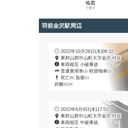
地図
で探す
羽前金沢駅周辺
2022年10月26日(水)06:32
東村山郡中山町大字金沢 付近
車両相互 小破事故
普通乗用車
軽貨物車
(1)
(1)
死亡
負傷
(0)
(1)
距離
312m
2022年6月9日(木)17:53
東村山郡中山町大字金沢 付近
車両相互 中破事故