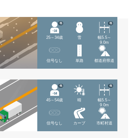
他
他
25～34歳
雪
幅5.5～
9.0m
信号なし
単路
都道府県道
他
他
45～54歳
晴
幅5.5～
9.0m
信号なし
カーブ
市町村道