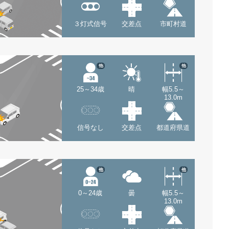
３灯式信号
交差点
市町村道
他
他
25～34歳
晴
幅5.5～
13.0m
信号なし
交差点
都道府県道
他
他
0～24歳
曇
幅5.5～
13.0m