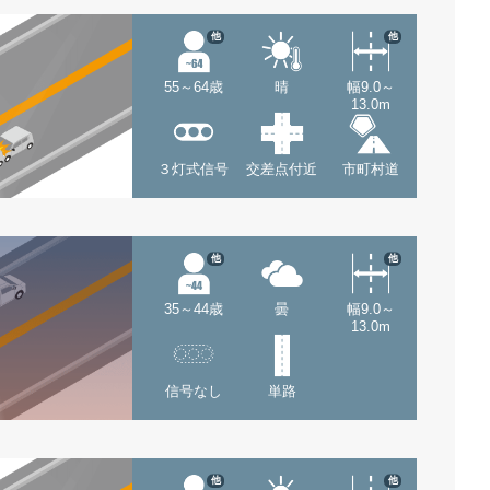
他
他
55～64歳
晴
幅9.0～
13.0m
３灯式信号
交差点付近
市町村道
他
他
35～44歳
曇
幅9.0～
13.0m
信号なし
単路
他
他