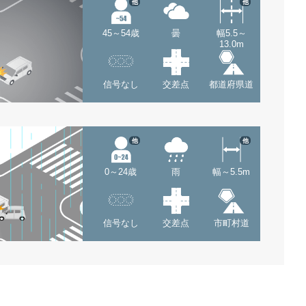
他
他
45～54歳
曇
幅5.5～
13.0m
信号なし
交差点
都道府県道
他
他
0～24歳
雨
幅～5.5m
信号なし
交差点
市町村道