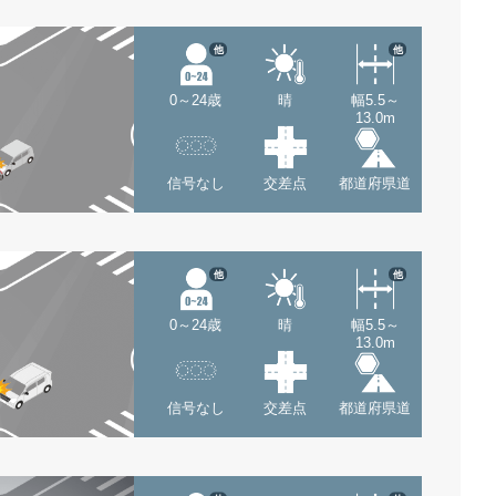
他
他
0～24歳
晴
幅5.5～
13.0m
信号なし
交差点
都道府県道
他
他
0～24歳
晴
幅5.5～
13.0m
信号なし
交差点
都道府県道