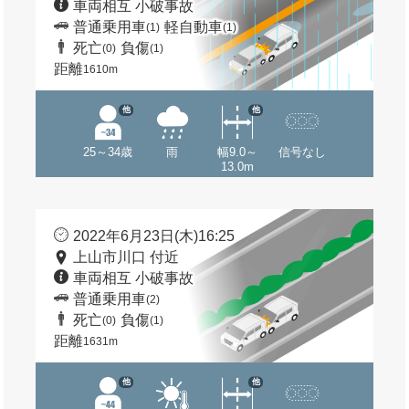
車両相互 小破事故
普通乗用車
軽自動車
(1)
(1)
死亡
負傷
(0)
(1)
距離
1610m
他
他
25～34歳
雨
幅9.0～
信号なし
13.0m
2022年6月23日(木)16:25
上山市川口 付近
車両相互 小破事故
普通乗用車
(2)
死亡
負傷
(0)
(1)
距離
1631m
他
他