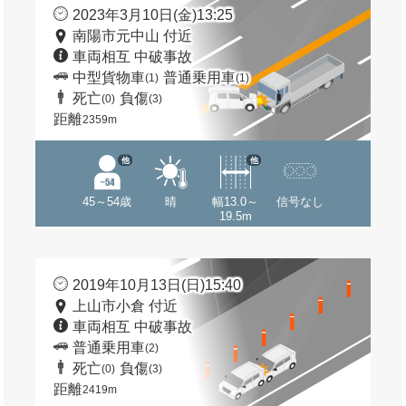
2023年3月10日(金)13:25
南陽市元中山 付近
車両相互 中破事故
中型貨物車
普通乗用車
(1)
(1)
死亡
負傷
(0)
(3)
距離
2359m
他
他
45～54歳
晴
幅13.0～
信号なし
19.5m
2019年10月13日(日)15:40
上山市小倉 付近
車両相互 中破事故
普通乗用車
(2)
死亡
負傷
(0)
(3)
距離
2419m