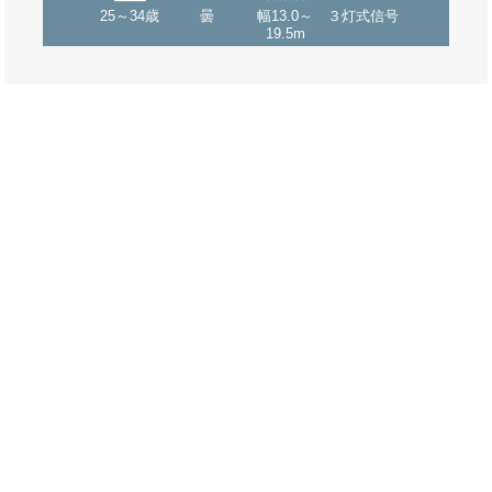
25～34歳
曇
幅13.0～
３灯式信号
19.5m