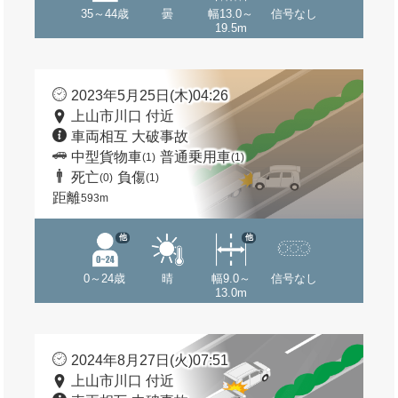
35～44歳
曇
幅13.0～
信号なし
19.5m
2023年5月25日(木)04:26
上山市川口 付近
車両相互 大破事故
中型貨物車
普通乗用車
(1)
(1)
死亡
負傷
(0)
(1)
距離
593m
他
他
0～24歳
晴
幅9.0～
信号なし
13.0m
2024年8月27日(火)07:51
上山市川口 付近