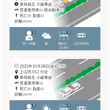
車両相互 大破事故
普通乗用車
軽自動車
(1)
(1)
死亡
負傷
(0)
(1)
距離
1913m
他
他
35～44歳
曇
幅9.0～
３灯式信号
13.0m
2022年10月28日(金)07:45
上山市川口 付近
車両相互 小破事故
普通乗用車
(2)
死亡
負傷
(0)
(1)
距離
1917m
他
他