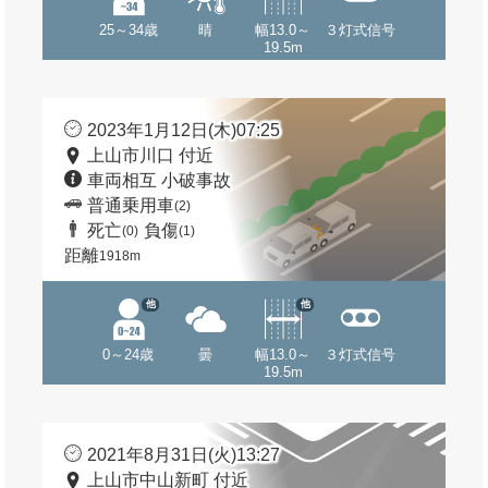
25～34歳
晴
幅13.0～
３灯式信号
19.5m
2023年1月12日(木)07:25
上山市川口 付近
車両相互 小破事故
普通乗用車
(2)
死亡
負傷
(0)
(1)
距離
1918m
他
他
0～24歳
曇
幅13.0～
３灯式信号
19.5m
2021年8月31日(火)13:27
上山市中山新町 付近