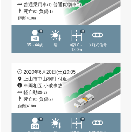
普通乗用車
普通貨物車
(1)
(1)
死亡
負傷
(0)
(1)
距離
410m
他
他
35～44歳
晴
幅9.0～
３灯式信号
13.0m
2020年6月20日(土)10:05
上山市中山桐町 付近
車両相互 小破事故
軽自動車
(2)
死亡
負傷
(0)
(2)
距離
418m
他
他