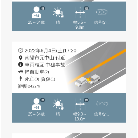
他
他
25～34歳
晴
幅5.5～
信号なし
9.0m
2022年6月4日(土)17:20
南陽市元中山 付近
車両相互 中破事故
軽自動車
(2)
死亡
負傷
(0)
(1)
距離
2422m
他
他
25～34歳
晴
幅9.0～
信号なし
13.0m