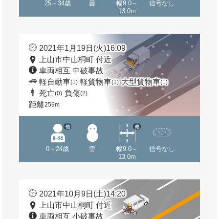
25～34歳
曇
幅9.0～
信号なし
13.0m
2021年1月19日(火)16:09
上山市中山桐町 付近
車両相互 中破事故
軽自動車
軽貨物車
大型貨物車
(1)
(1)
(1)
死亡
負傷
(0)
(2)
距離
259m
他
他
0～24歳
雪
幅9.0～
信号なし
13.0m
2021年10月9日(土)14:20
上山市中山桐町 付近
車両相互 小破事故