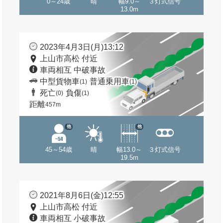
0～24歳
晴
幅9.0～
３灯式信号
13.0m
2023年4月3日(月)13:12
上山市高松 付近
車両相互 中破事故
中型貨物車
普通乗用車
(1)
(1)
死亡
負傷
(0)
(1)
距離
457m
他
他
45～54歳
晴
幅13.0～
３灯式信号
19.5m
2021年8月6日(金)12:55
上山市高松 付近
車両相互 小破事故