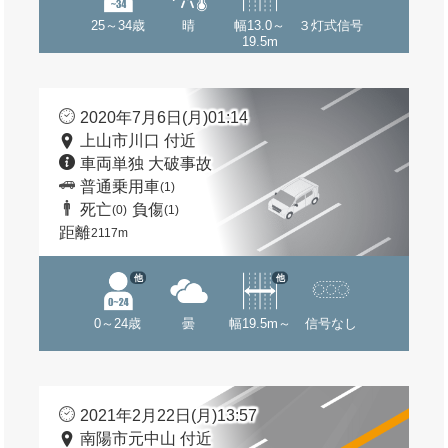
25～34歳
晴
幅13.0～
３灯式信号
19.5m
2020年7月6日(月)01:14
上山市川口 付近
車両単独 大破事故
普通乗用車
(1)
死亡
負傷
(0)
(1)
距離
2117m
他
他
0～24歳
曇
幅19.5m～
信号なし
2021年2月22日(月)13:57
南陽市元中山 付近