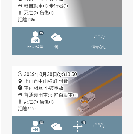
軽自動車
歩行者
(1)
(1)
死亡
負傷
(0)
(1)
距離
118m
他
55～64歳
曇
信号なし
2019年8月28日(水)18:50
上山市中山桐町 付近
車両相互 小破事故
普通乗用車
軽自動車
(1)
(1)
死亡
負傷
(0)
(1)
距離
244m
他
他