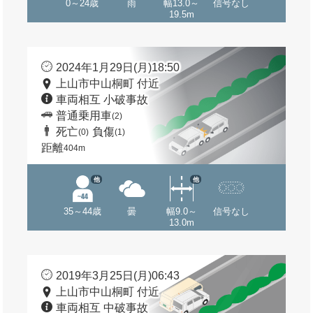
0～24歳
雨
幅13.0～
信号なし
19.5m
2024年1月29日(月)18:50
上山市中山桐町 付近
車両相互 小破事故
普通乗用車
(2)
死亡
負傷
(0)
(1)
距離
404m
他
他
35～44歳
曇
幅9.0～
信号なし
13.0m
2019年3月25日(月)06:43
上山市中山桐町 付近
車両相互 中破事故