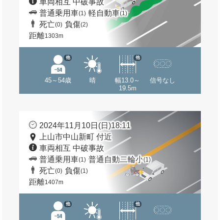
車両相互 中破事故
普通乗用車
軽自動車
(1)
(1)
死亡
負傷
(0)
(2)
距離
1303m
他
他
45～54歳
晴
幅13.0～
信号なし
19.5m
2024年11月10日(日)18:11
上山市中山新町 付近
車両相互 中破事故
普通乗用車
普通自動二輪小
(1)
(1)
死亡
負傷
(0)
(1)
距離
1407m
他
他