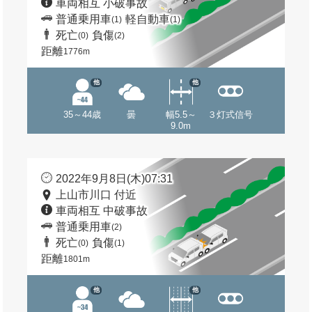
車両相互 小破事故
普通乗用車
軽自動車
(1)
(1)
死亡
負傷
(0)
(2)
距離
1776m
他
他
35～44歳
曇
幅5.5～
３灯式信号
9.0m
2022年9月8日(木)07:31
上山市川口 付近
車両相互 中破事故
普通乗用車
(2)
死亡
負傷
(0)
(1)
距離
1801m
他
他