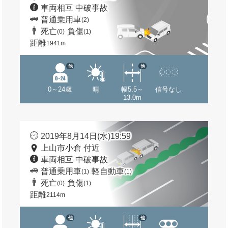
車両相互 中破事故
普通乗用車
(2)
死亡
負傷
(0)
(1)
距離
1941m
他
他
0～24歳
晴
幅5.5～
信号なし
13.0m
2019年8月14日(水)19:59
上山市小倉 付近
車両相互 中破事故
普通乗用車
軽自動車
(1)
(1)
死亡
負傷
(0)
(1)
距離
2114m
他
他