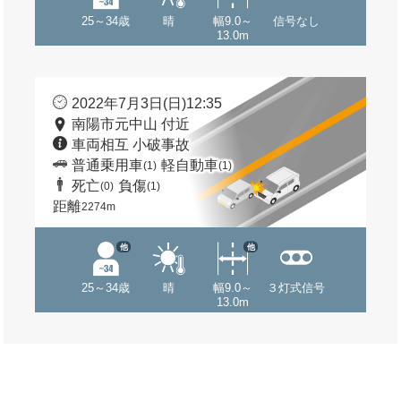
25～34歳
晴
幅9.0～
信号なし
13.0m
2022年7月3日(日)12:35
南陽市元中山 付近
車両相互 小破事故
普通乗用車
軽自動車
(1)
(1)
死亡
負傷
(0)
(1)
距離
2274m
他
他
25～34歳
晴
幅9.0～
３灯式信号
13.0m