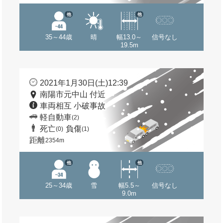
他
他
35～44歳
晴
幅13.0～
信号なし
19.5m
2021年1月30日(土)12:39
南陽市元中山 付近
車両相互 小破事故
軽自動車
(2)
死亡
負傷
(0)
(1)
距離
2354m
他
他
25～34歳
雪
幅5.5～
信号なし
9.0m