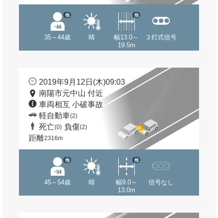
他
他
35～44歳
晴
幅13.0～
３灯式信号
19.5m
2019年9月12日(木)09:03
南陽市元中山 付近
車両相互 小破事故
軽自動車
(2)
死亡
負傷
(0)
(2)
距離
2316m
他
他
45～54歳
晴
幅9.0～
信号なし
13.0m