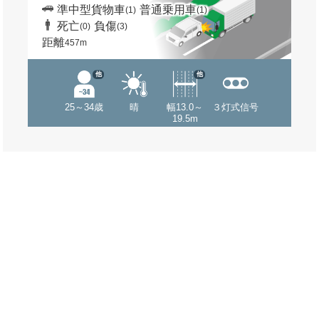
準中型貨物車
普通乗用車
(1)
(1)
死亡
負傷
(0)
(3)
距離
457m
他
他
25～34歳
晴
幅13.0～
３灯式信号
19.5m