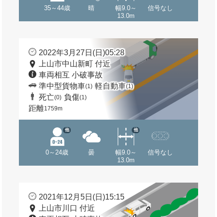
35～44歳
晴
幅9.0～
信号なし
13.0m
2022年3月27日(日)05:28
上山市中山新町 付近
車両相互 小破事故
準中型貨物車
軽自動車
(1)
(1)
死亡
負傷
(0)
(1)
距離
1759m
他
他
0～24歳
曇
幅9.0～
信号なし
13.0m
2021年12月5日(日)15:15
上山市川口 付近