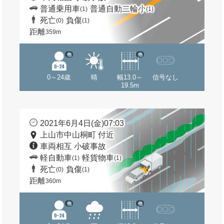
普通乗用車
普通自動二輪小
(1)
(1)
死亡
負傷
(0)
(1)
距離
359m
他
他
0～24歳
晴
幅13.0～
信号なし
19.5m
2021年6月4日(金)07:03
上山市中山桐町 付近
車両相互 小破事故
軽自動車
軽貨物車
(1)
(1)
死亡
負傷
(0)
(1)
距離
360m
他
他