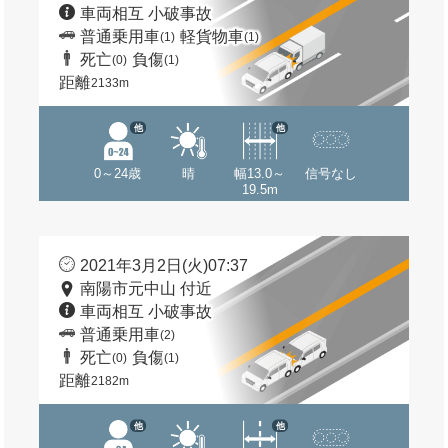
車両相互 小破事故
普通乗用車
軽貨物車
(1)
(1)
死亡
負傷
(0)
(1)
距離
2133m
他
他
0～24歳
晴
幅13.0～
信号なし
19.5m
2021年3月2日(火)07:37
南陽市元中山 付近
車両相互 小破事故
普通乗用車
(2)
死亡
負傷
(0)
(1)
距離
2182m
他
他