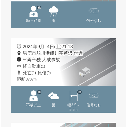
他
65～74歳
雨
信号なし
2024年9月14日(土)21:18
男鹿市船川港船川字芦沢 付近
車両単独 大破事故
軽自動車
(1)
死亡
負傷
(1)
(0)
距離
3707m
他
他
75歳以上
曇
幅3.5～
信号なし
5.5m