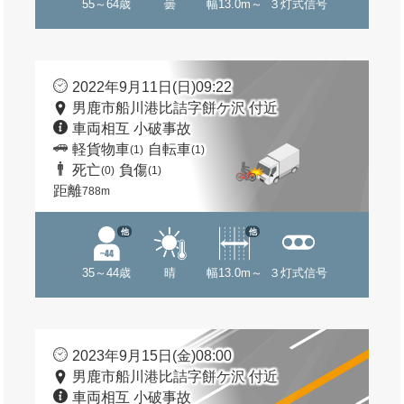
55～64歳
曇
幅13.0m～
３灯式信号
2022年9月11日(日)09:22
男鹿市船川港比詰字餅ケ沢 付近
車両相互 小破事故
軽貨物車
自転車
(1)
(1)
死亡
負傷
(0)
(1)
距離
788m
他
他
35～44歳
晴
幅13.0m～
３灯式信号
2023年9月15日(金)08:00
男鹿市船川港比詰字餅ケ沢 付近
車両相互 小破事故