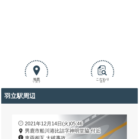
地図
こだわり
で探す
条件
羽立駅周辺
2021年12月14日(火)05:46
男鹿市船川港比詰字神明堂脇 付近
車両相互 大破事故