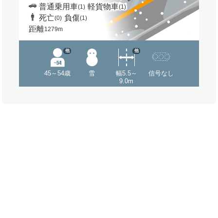
普通乗用車
軽貨物車
(1)
(1)
死亡
負傷
(0)
(1)
距離
1279m
他
他
45～54歳
雪
幅5.5～
信号なし
9.0m