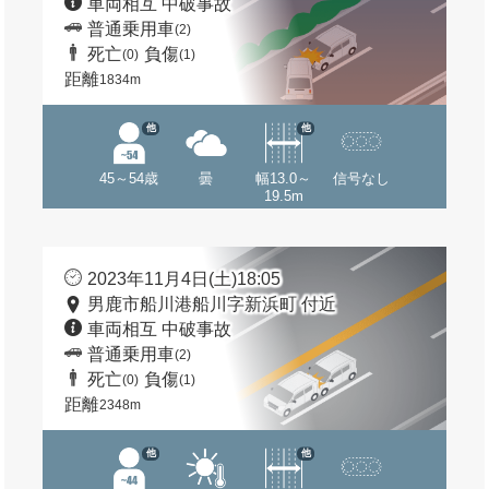
車両相互 中破事故
普通乗用車
(2)
死亡
負傷
(0)
(1)
距離
1834m
他
他
45～54歳
曇
幅13.0～
信号なし
19.5m
2023年11月4日(土)18:05
男鹿市船川港船川字新浜町 付近
車両相互 中破事故
普通乗用車
(2)
死亡
負傷
(0)
(1)
距離
2348m
他
他