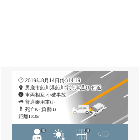
2019年8月14日(水)14:19
男鹿市船川港船川字海岸通り 付近
車両相互 小破事故
普通乗用車
(2)
死亡
負傷
(0)
(1)
距離
1610m
他
他