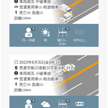
車両相互 中破事故
普通乗用車
軽貨物車
(1)
(1)
死亡
負傷
(0)
(2)
距離
2390m
他
他
25～34歳
晴
幅5.5～
信号なし
9.0m
2022年6月3日(金)08:18
男鹿市船川港船川字新浜町 付近
車両相互 小破事故
普通乗用車
軽自動車
(2)
(1)
死亡
負傷
(0)
(2)
距離
2396m
他
他