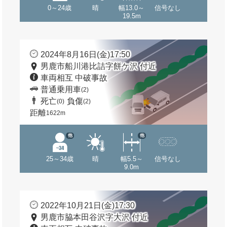
0～24歳
晴
幅13.0～
信号なし
19.5m
2024年8月16日(金)17:50
男鹿市船川港比詰字餅ケ沢 付近
車両相互 中破事故
普通乗用車
(2)
死亡
負傷
(0)
(2)
距離
1622m
他
他
25～34歳
晴
幅5.5～
信号なし
9.0m
2022年10月21日(金)17:30
男鹿市脇本田谷沢字大沢 付近