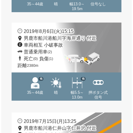
35～44歳
晴
幅13.0～
信号なし
19.5m
2019年8月6日(火)15:15
男鹿市船川港船川字海岸通り 付近
車両相互 小破事故
普通乗用車
(2)
死亡
負傷
(0)
(1)
距離
2380m
他
他
35～44歳
晴
幅5.5～
押ボタン式
13.0m
信号
2019年7月15日(月)13:25
男鹿市船川港仁井山字仁井沢 付近