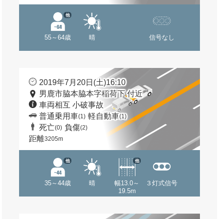
他
55～64歳
晴
信号なし
2019年7月20日(土)16:10
男鹿市脇本脇本字稲荷下 付近
車両相互 小破事故
普通乗用車
軽自動車
(1)
(1)
死亡
負傷
(0)
(2)
距離
3205m
他
他
35～44歳
晴
幅13.0～
３灯式信号
19.5m