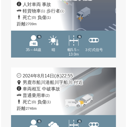
人対車両 事故
軽貨物車
歩行者
(1)
(1)
死亡
負傷
(0)
(1)
距離
2709m
他
他
35～44歳
晴
幅5.5～
３灯式信号
13.0m
2024年8月14日(水)22:55
男鹿市船川港船川字船川 付近
車両相互 中破事故
普通乗用車
(2)
死亡
負傷
(0)
(1)
距離
2746m
他
他