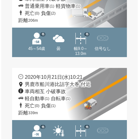
普通乗用車
軽貨物車
(1)
(1)
死亡
負傷
(0)
(2)
距離
206m
他
他
45～54歳
曇
幅9.0～
信号なし
13.0m
2020年10月21日(水)10:21
男鹿市船川港比詰字大巻 付近
車両相互 小破事故
軽自動車
自転車
(1)
(1)
死亡
負傷
(0)
(1)
距離
339m
他
他