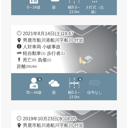
0～24歳
曇
幅9.0～
３灯式（点
13.0m
滅）
2021年8月14日(土)19:47
男鹿市船川港船川字船川 付近
人対車両 小破事故
軽自動車
歩行者
(1)
(1)
死亡
負傷
(0)
(1)
距離
2914m
他
他
35～44歳
曇
幅5.5～
信号なし
13.0m
2019年10月23日(水)18:05
男鹿市船川港船川字船川 付近