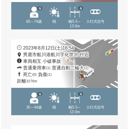
他
他
65～74歳
晴
幅5.5～
３灯式信号
13.0m
2023年8月12日(土)16:54
男鹿市船川港船川字化世沢 付近
車両相互 小破事故
普通乗用車
普通自動二輪大
(1)
(1)
死亡
負傷
(0)
(1)
距離
3276m
他
他
35～44歳
晴
幅5.5～
３灯式信号
13.0m