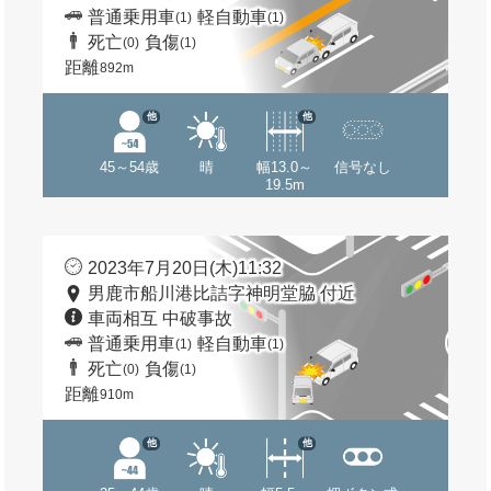
普通乗用車
軽自動車
(1)
(1)
死亡
負傷
(0)
(1)
距離
892m
他
他
45～54歳
晴
幅13.0～
信号なし
19.5m
2023年7月20日(木)11:32
男鹿市船川港比詰字神明堂脇 付近
車両相互 中破事故
普通乗用車
軽自動車
(1)
(1)
死亡
負傷
(0)
(1)
距離
910m
他
他