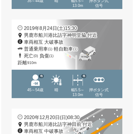
35～44歳
晴
幅5.5～
押ボタン式
13.0m
信号
2019年8月24日(土)15:30
男鹿市船川港比詰字神明堂脇 付近
車両相互 大破事故
普通乗用車
軽自動車
(1)
(1)
死亡
負傷
(0)
(1)
距離
910m
他
他
45～54歳
晴
幅5.5～
押ボタン式
13.0m
信号
2020年12月20日(日)08:30
男鹿市船川港比詰字神田前 付近
車両相互 中破事故