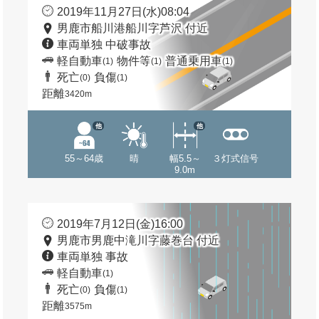
2019年11月27日(水)08:04
男鹿市船川港船川字芦沢 付近
車両単独 中破事故
軽自動車
物件等
普通乗用車
(1)
(1)
(1)
死亡
負傷
(0)
(1)
距離
3420m
他
他
55～64歳
晴
幅5.5～
３灯式信号
9.0m
2019年7月12日(金)16:00
男鹿市男鹿中滝川字藤巻台 付近
車両単独 事故
軽自動車
(1)
死亡
負傷
(0)
(1)
距離
3575m