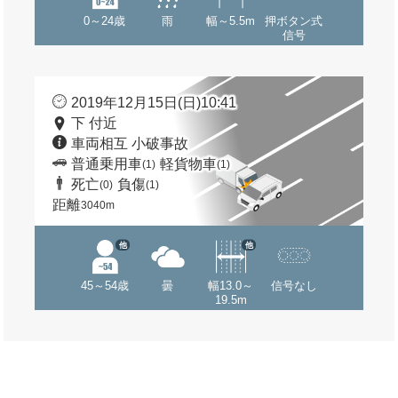
0～24歳
雨
幅～5.5m
押ボタン式
信号
2019年12月15日(日)10:41
下 付近
車両相互 小破事故
普通乗用車
軽貨物車
(1)
(1)
死亡
負傷
(0)
(1)
距離
3040m
他
他
45～54歳
曇
幅13.0～
信号なし
19.5m