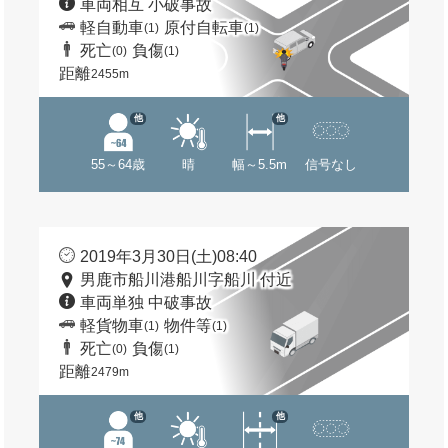
車両相互 小破事故
軽自動車
原付自転車
(1)
(1)
死亡
負傷
(0)
(1)
距離
2455m
他
他
55～64歳
晴
幅～5.5m
信号なし
2019年3月30日(土)08:40
男鹿市船川港船川字船川 付近
車両単独 中破事故
軽貨物車
物件等
(1)
(1)
死亡
負傷
(0)
(1)
距離
2479m
他
他