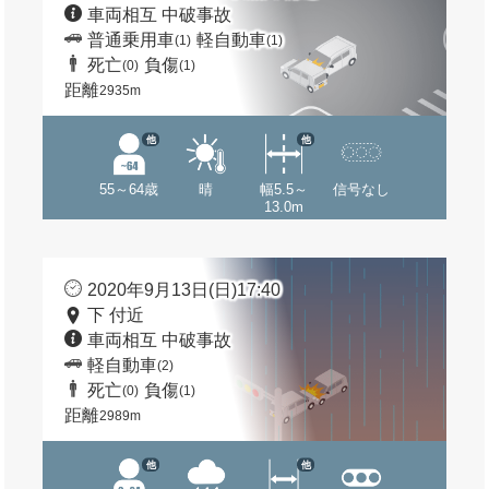
車両相互 中破事故
普通乗用車
軽自動車
(1)
(1)
死亡
負傷
(0)
(1)
距離
2935m
他
他
55～64歳
晴
幅5.5～
信号なし
13.0m
2020年9月13日(日)17:40
下 付近
車両相互 中破事故
軽自動車
(2)
死亡
負傷
(0)
(1)
距離
2989m
他
他