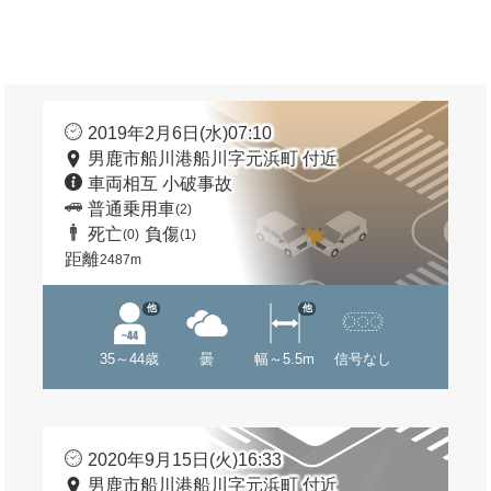
2019年2月6日(水)07:10
男鹿市船川港船川字元浜町 付近
車両相互 小破事故
普通乗用車
(2)
死亡
負傷
(0)
(1)
距離
2487m
他
他
35～44歳
曇
幅～5.5m
信号なし
2020年9月15日(火)16:33
男鹿市船川港船川字元浜町 付近