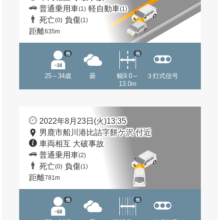
普通乗用車
軽自動車
(1)
(1)
死亡
負傷
(0)
(1)
距離
635m
他
他
25～34歳
曇
幅9.0～
３灯式信号
13.0m
2022年8月23日(火)13:35
男鹿市船川港比詰字餅ケ沢 付近
車両相互 大破事故
普通乗用車
(2)
死亡
負傷
(0)
(1)
距離
781m
他
他