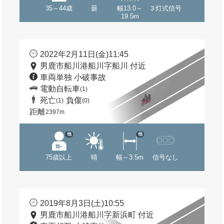
35～44歳
曇
幅13.0～
３灯式信号
19.5m
2022年2月11日(金)11:45
男鹿市船川港船川字船川 付近
車両単独 小破事故
電動自転車
(1)
死亡
負傷
(1)
(0)
距離
2397m
他
他
75歳以上
晴
幅～3.5m
信号なし
2019年8月3日(土)10:55
男鹿市船川港船川字新浜町 付近