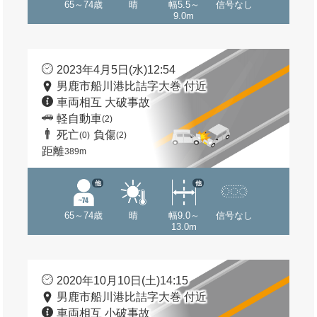
65～74歳
晴
幅5.5～
信号なし
9.0m
2023年4月5日(水)12:54
男鹿市船川港比詰字大巻 付近
車両相互 大破事故
軽自動車
(2)
死亡
負傷
(0)
(2)
距離
389m
他
他
65～74歳
晴
幅9.0～
信号なし
13.0m
2020年10月10日(土)14:15
男鹿市船川港比詰字大巻 付近
車両相互 小破事故