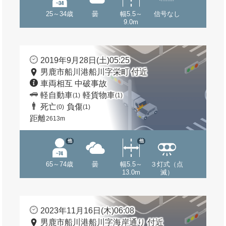
25～34歳
曇
幅5.5～
信号なし
9.0m
2019年9月28日(土)05:25
男鹿市船川港船川字栄町 付近
車両相互 中破事故
軽自動車
軽貨物車
(1)
(1)
死亡
負傷
(0)
(1)
距離
2613m
他
他
65～74歳
曇
幅5.5～
３灯式（点
13.0m
滅）
2023年11月16日(木)06:08
男鹿市船川港船川字海岸通り 付近