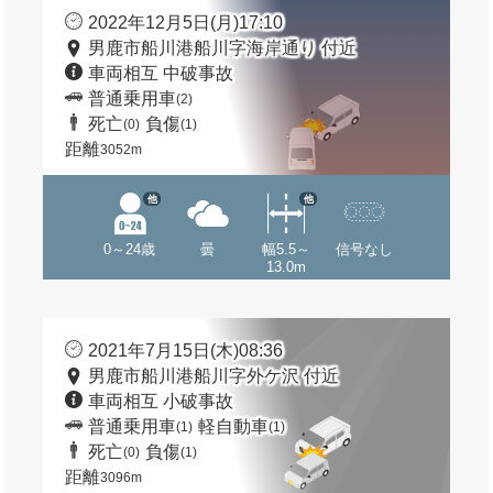
2022年12月5日(月)17:10
男鹿市船川港船川字海岸通り 付近
車両相互 中破事故
普通乗用車
(2)
死亡
負傷
(0)
(1)
距離
3052m
他
他
0～24歳
曇
幅5.5～
信号なし
13.0m
2021年7月15日(木)08:36
男鹿市船川港船川字外ケ沢 付近
車両相互 小破事故
普通乗用車
軽自動車
(1)
(1)
死亡
負傷
(0)
(1)
距離
3096m