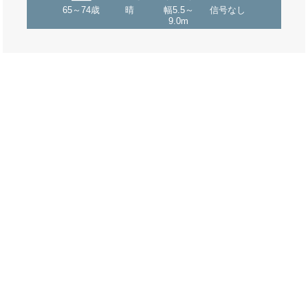
65～74歳
晴
幅5.5～
信号なし
9.0m