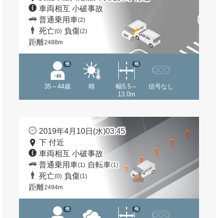
車両相互 小破事故
普通乗用車
(2)
死亡
負傷
(0)
(2)
距離
2488m
他
他
35～44歳
晴
幅5.5～
信号なし
13.0m
2019年4月10日(水)03:45
下 付近
車両相互 小破事故
普通乗用車
自転車
(1)
(1)
死亡
負傷
(0)
(1)
距離
2494m
他
他