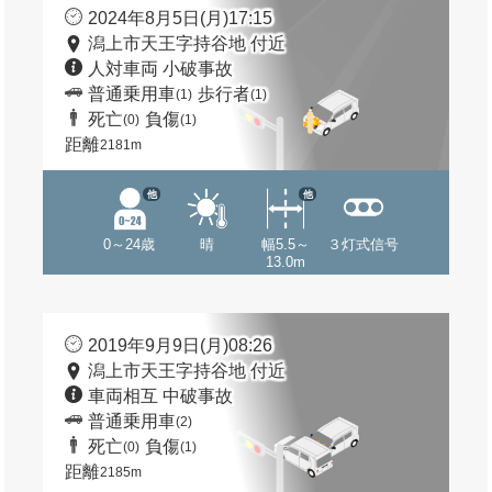
2024年8月5日(月)17:15
潟上市天王字持谷地 付近
人対車両 小破事故
普通乗用車
歩行者
(1)
(1)
死亡
負傷
(0)
(1)
距離
2181m
他
他
0～24歳
晴
幅5.5～
３灯式信号
13.0m
2019年9月9日(月)08:26
潟上市天王字持谷地 付近
車両相互 中破事故
普通乗用車
(2)
死亡
負傷
(0)
(1)
距離
2185m