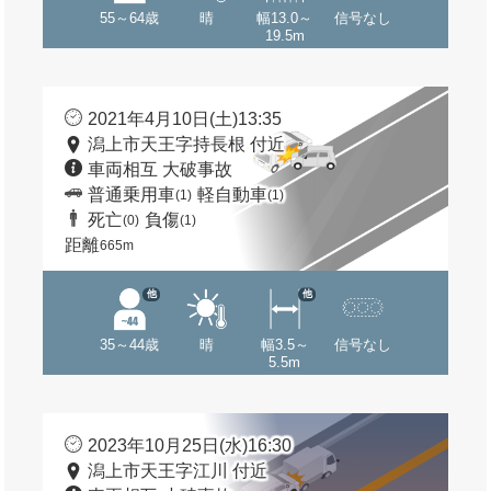
55～64歳
晴
幅13.0～
信号なし
19.5m
2021年4月10日(土)13:35
潟上市天王字持長根 付近
車両相互 大破事故
普通乗用車
軽自動車
(1)
(1)
死亡
負傷
(0)
(1)
距離
665m
他
他
35～44歳
晴
幅3.5～
信号なし
5.5m
2023年10月25日(水)16:30
潟上市天王字江川 付近