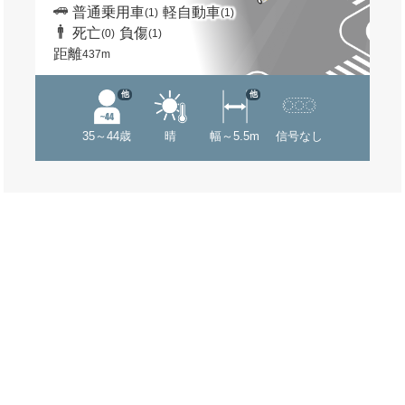
普通乗用車
軽自動車
(1)
(1)
死亡
負傷
(0)
(1)
距離
437m
他
他
35～44歳
晴
幅～5.5m
信号なし