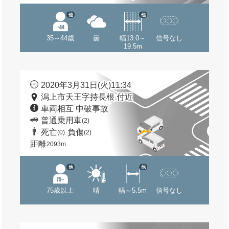
他
他
35～44歳
曇
幅13.0～
信号なし
19.5m
2020年3月31日(火)11:34
潟上市天王字持長根 付近
車両相互 中破事故
普通乗用車
(2)
死亡
負傷
(0)
(2)
距離
2093m
他
他
75歳以上
晴
幅～5.5m
信号なし