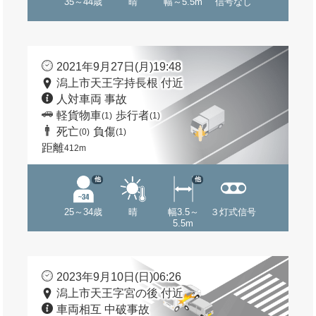
35～44歳
晴
幅～5.5m
信号なし
2021年9月27日(月)19:48
潟上市天王字持長根 付近
人対車両 事故
軽貨物車
歩行者
(1)
(1)
死亡
負傷
(0)
(1)
距離
412m
他
他
25～34歳
晴
幅3.5～
３灯式信号
5.5m
2023年9月10日(日)06:26
潟上市天王字宮の後 付近
車両相互 中破事故