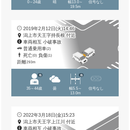
0～24歳
晴
幅13.0～
信号なし
19.5m
2019年2月12日(火)14:46
潟上市天王字持長根 付近
車両相互 小破事故
普通乗用車
(2)
死亡
負傷
(0)
(1)
距離
293m
他
他
35～44歳
曇
幅5.5～
信号なし
13.0m
2022年3月18日(金)15:23
潟上市天王字上江川 付近
車両相互 小破事故