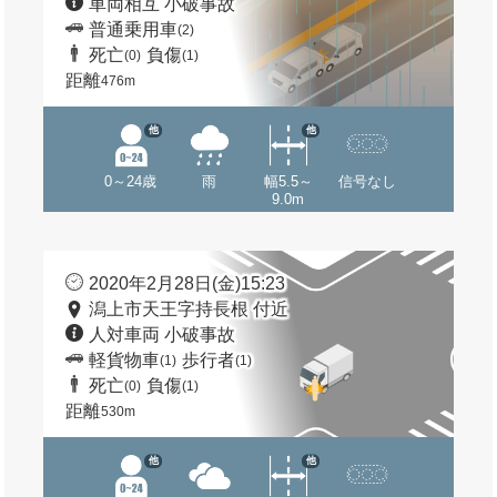
車両相互 小破事故
普通乗用車
(2)
死亡
負傷
(0)
(1)
距離
476m
他
他
0～24歳
雨
幅5.5～
信号なし
9.0m
2020年2月28日(金)15:23
潟上市天王字持長根 付近
人対車両 小破事故
軽貨物車
歩行者
(1)
(1)
死亡
負傷
(0)
(1)
距離
530m
他
他