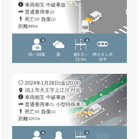
車両相互 中破事故
普通乗用車
(2)
死亡
負傷
(0)
(1)
距離
995m
他
他
55～64歳
曇
幅5.5～
押ボタン式
13.0m
信号
2024年1月26日(金)20:00
潟上市天王字上江川 付近
車両相互 中破事故
普通乗用車
小型特殊車
(1)
(1)
死亡
負傷
(0)
(1)
距離
1057m
他
他