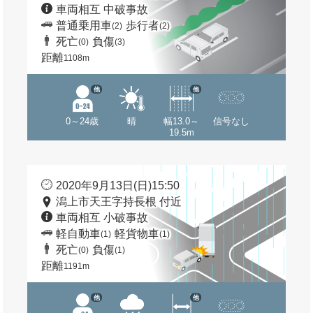
車両相互 中破事故
普通乗用車
歩行者
(2)
(2)
死亡
負傷
(0)
(3)
距離
1108m
他
他
0～24歳
晴
幅13.0～
信号なし
19.5m
2020年9月13日(日)15:50
潟上市天王字持長根 付近
車両相互 小破事故
軽自動車
軽貨物車
(1)
(1)
死亡
負傷
(0)
(1)
距離
1191m
他
他