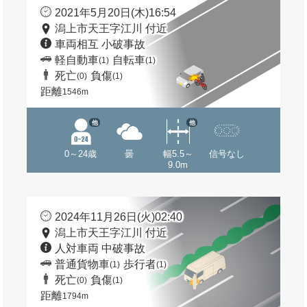
2021年5月20日(木)16:54
潟上市天王字江川 付近
車両相互 小破事故
軽自動車
自転車
(1)
(1)
死亡
負傷
(0)
(1)
距離
1546m
他
他
0～24歳
曇
幅5.5～
信号なし
9.0m
2024年11月26日(火)02:40
潟上市天王字江川 付近
人対車両 中破事故
普通貨物車
歩行者
(1)
(1)
死亡
負傷
(0)
(1)
距離
1794m