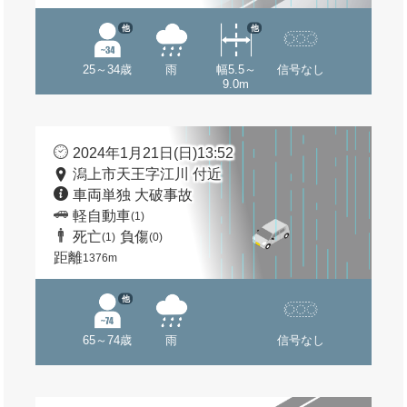
他
他
25～34歳
雨
幅5.5～
信号なし
9.0m
2024年1月21日(日)13:52
潟上市天王字江川 付近
車両単独 大破事故
軽自動車
(1)
死亡
負傷
(1)
(0)
距離
1376m
他
65～74歳
雨
信号なし