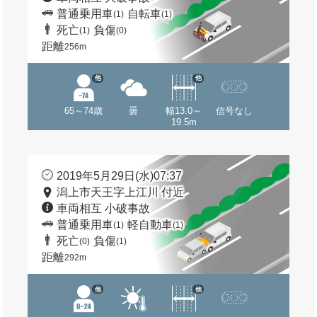
普通乗用車
自転車
(1)
(1)
死亡
負傷
(1)
(0)
距離
256m
他
他
65～74歳
曇
幅13.0～
信号なし
19.5m
2019年5月29日(水)07:37
潟上市天王字上江川 付近
車両相互 小破事故
普通乗用車
軽自動車
(1)
(1)
死亡
負傷
(0)
(1)
距離
292m
他
他