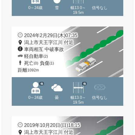
0～24歳
雪
幅13.0～
信号なし
19.5m
2024年2月29日(木)07:35
潟上市天王字江川 付近
車両相互 中破事故
軽自動車
(2)
死亡
負傷
(0)
(1)
距離
1092m
他
他
0～24歳
曇
幅13.0～
信号なし
19.5m
2019年10月20日(日)18:15
潟上市天王字江川 付近