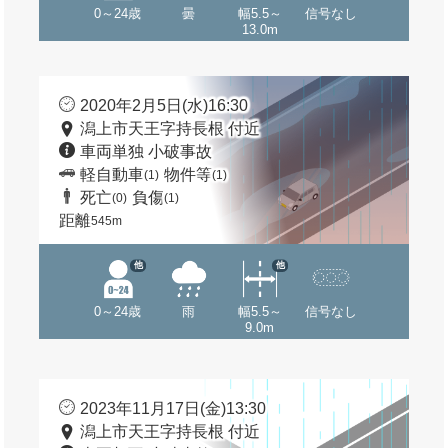
0～24歳
曇
幅5.5～
信号なし
13.0m
2020年2月5日(水)16:30
潟上市天王字持長根 付近
車両単独 小破事故
軽自動車
物件等
(1)
(1)
死亡
負傷
(0)
(1)
距離
545m
他
他
0～24歳
雨
幅5.5～
信号なし
9.0m
2023年11月17日(金)13:30
潟上市天王字持長根 付近