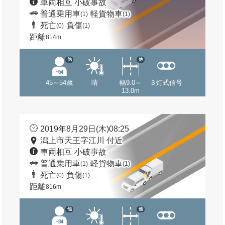
車両相互 小破事故
普通乗用車
軽貨物車
(1)
(1)
死亡
負傷
(0)
(1)
距離
814m
他
他
45～54歳
晴
幅9.0～
３灯式信号
13.0m
2019年8月29日(木)08:25
潟上市天王字江川 付近
車両相互 小破事故
普通乗用車
軽貨物車
(1)
(1)
死亡
負傷
(0)
(1)
距離
816m
他
他