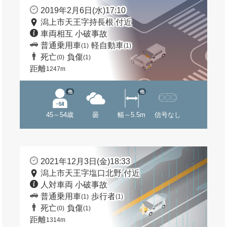
2019年2月6日(水)17:10
潟上市天王字持長根 付近
車両相互 小破事故
普通乗用車
軽自動車
(1)
(1)
死亡
負傷
(0)
(1)
距離
1247m
他
他
45～54歳
曇
幅～5.5m
信号なし
2021年12月3日(金)18:33
潟上市天王字塩口北野 付近
人対車両 小破事故
普通乗用車
歩行者
(1)
(1)
死亡
負傷
(0)
(1)
距離
1314m