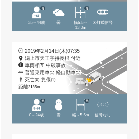
他
他
35～44歳
曇
幅5.5～
３灯式信号
13.0m
2019年2月14日(木)07:35
潟上市天王字持長根 付近
車両相互 中破事故
普通乗用車
軽自動車
(1)
(1)
死亡
負傷
(0)
(1)
距離
2185m
他
他
0～24歳
雪
幅～5.5m
信号なし