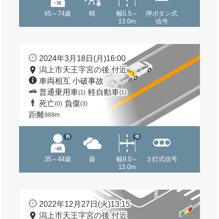
65～74歳
晴
幅5.5～
押ボタン式
13.0m
信号
2024年3月18日(月)16:00
潟上市天王字宮の後 付近
車両相互 小破事故
普通乗用車
軽自動車
(1)
(1)
死亡
負傷
(0)
(3)
距離
988m
他
他
35～44歳
曇
幅9.0～
３灯式信号
13.0m
2022年12月27日(火)13:15
潟上市天王字宮の後 付近