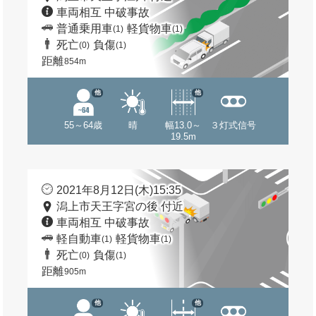
車両相互 中破事故
普通乗用車
軽貨物車
(1)
(1)
死亡
負傷
(0)
(1)
距離
854m
他
他
55～64歳
晴
幅13.0～
３灯式信号
19.5m
2021年8月12日(木)15:35
潟上市天王字宮の後 付近
車両相互 中破事故
軽自動車
軽貨物車
(1)
(1)
死亡
負傷
(0)
(1)
距離
905m
他
他