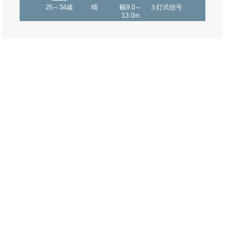
25～34歳
晴
幅9.0～
３灯式信号
13.0m