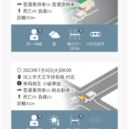
普通乗用車
普通貨物車
(1)
(1)
死亡
負傷
(0)
(1)
距離
353m
他
他
35～44歳
曇
幅13.0～
３灯式信号
19.5m
2023年7月4日(火)08:00
潟上市天王字持長根 付近
車両相互 小破事故
普通乗用車
軽自動車
(1)
(1)
死亡
負傷
(0)
(1)
距離
411m
他
他