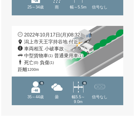
25～34歳
雨
幅～5.5m
信号なし
2022年10月17日(月)08:32
潟上市天王字持谷地 付近
車両相互 小破事故
中型貨物車
普通乗用車
(1)
(1)
死亡
負傷
(0)
(1)
距離
1200m
他
他
35～44歳
曇
幅5.5～
信号なし
9.0m