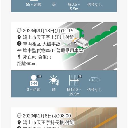
55～64歳
曇
幅3.5～
信号なし
5.5m
2023年9月18日(月)11:15
潟上市天王字上江川 付近
車両相互 大破事故
準中型貨物車
普通乗用車
(1)
(1)
死亡
負傷
(0)
(1)
距離
461m
他
他
0～24歳
晴
幅13.0～
信号なし
19.5m
2020年1月8日(水)08:00
潟上市天王字持長根 付近