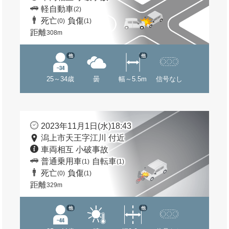
軽自動車
(2)
死亡
負傷
(0)
(1)
距離
308m
他
他
25～34歳
曇
幅～5.5m
信号なし
2023年11月1日(水)18:43
潟上市天王字江川 付近
車両相互 小破事故
普通乗用車
自転車
(1)
(1)
死亡
負傷
(0)
(1)
距離
329m
他
他