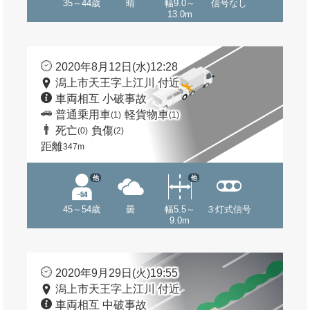
35～44歳
晴
幅9.0～
信号なし
13.0m
2020年8月12日(水)12:28
潟上市天王字上江川 付近
車両相互 小破事故
普通乗用車
軽貨物車
(1)
(1)
死亡
負傷
(0)
(2)
距離
347m
他
他
45～54歳
曇
幅5.5～
３灯式信号
9.0m
2020年9月29日(火)19:55
潟上市天王字上江川 付近
車両相互 中破事故