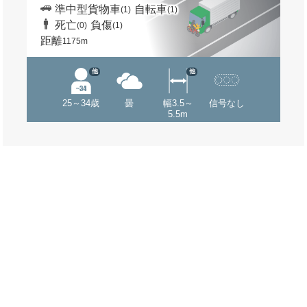
準中型貨物車
自転車
(1)
(1)
死亡
負傷
(0)
(1)
距離
1175m
他
他
25～34歳
曇
幅3.5～
信号なし
5.5m