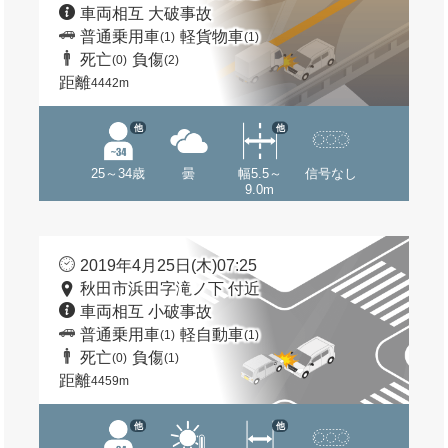
車両相互 大破事故
普通乗用車
軽貨物車
(1)
(1)
死亡
負傷
(0)
(2)
距離
4442m
他
他
25～34歳
曇
幅5.5～
信号なし
9.0m
2019年4月25日(木)07:25
秋田市浜田字滝ノ下 付近
車両相互 小破事故
普通乗用車
軽自動車
(1)
(1)
死亡
負傷
(0)
(1)
距離
4459m
他
他