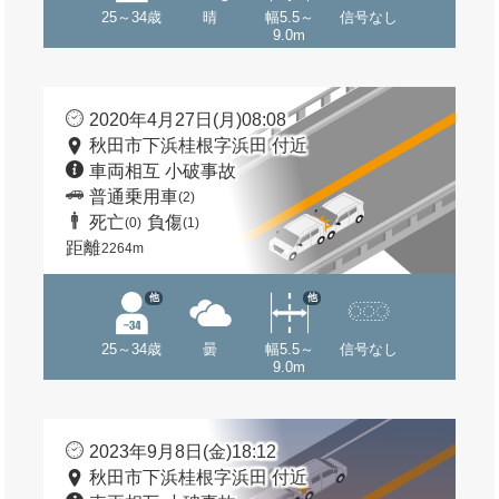
25～34歳
晴
幅5.5～
信号なし
9.0m
2020年4月27日(月)08:08
秋田市下浜桂根字浜田 付近
車両相互 小破事故
普通乗用車
(2)
死亡
負傷
(0)
(1)
距離
2264m
他
他
25～34歳
曇
幅5.5～
信号なし
9.0m
2023年9月8日(金)18:12
秋田市下浜桂根字浜田 付近