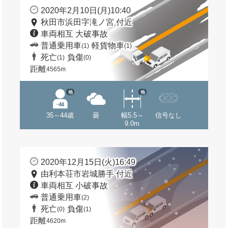
2020年2月10日(月)10:40
秋田市浜田字滝ノ宮 付近
車両相互 大破事故
普通乗用車
軽貨物車
(1)
(1)
死亡
負傷
(1)
(0)
距離
4565m
他
他
35～44歳
曇
幅5.5～
信号なし
9.0m
2020年12月15日(火)16:49
由利本荘市岩城勝手 付近
車両相互 小破事故
普通乗用車
(2)
死亡
負傷
(0)
(1)
距離
4620m