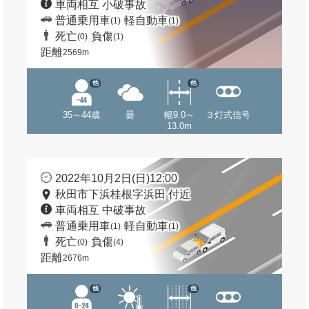
車両相互 小破事故
普通乗用車
軽自動車
(1)
(1)
死亡
負傷
(0)
(1)
距離
2569m
他
他
35～44歳
曇
幅9.0～
３灯式信号
13.0m
2022年10月2日(日)12:00
秋田市下浜桂根字浜田 付近
車両相互 中破事故
普通乗用車
軽自動車
(1)
(1)
死亡
負傷
(0)
(4)
距離
2676m
他
他