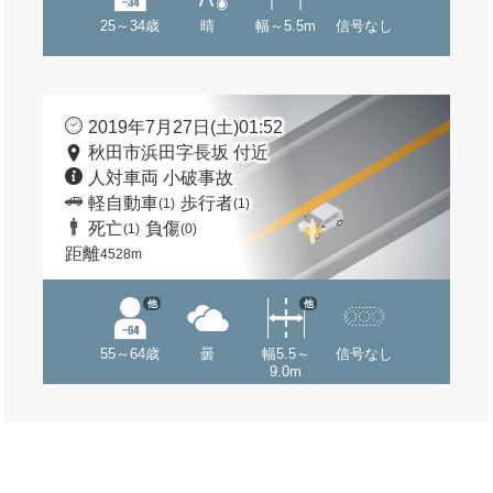
25～34歳
晴
幅～5.5m
信号なし
2019年7月27日(土)01:52
秋田市浜田字長坂 付近
人対車両 小破事故
軽自動車
歩行者
(1)
(1)
死亡
負傷
(1)
(0)
距離
4528m
他
他
55～64歳
曇
幅5.5～
信号なし
9.0m