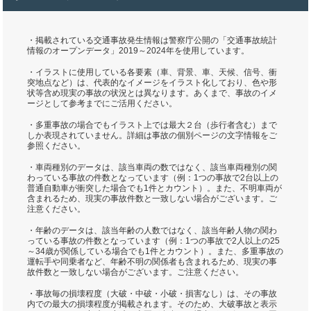
・掲載されている交通事故発生情報は警察庁公開の「交通事故統計
情報のオープンデータ」2019～2024年を使用しています。
・イラストに使用している各要素（車、背景、車、天候、信号、衝
突地点など）は、代表的なイメージをイラスト化しており、色や形
状等含め現実の事故の状況とは異なります。あくまで、事故のイメ
ージとして参考までにご活用ください。
・多重事故の場合でもイラスト上では最大２台（歩行者含む）まで
しか表現されていません。詳細は事故の個別ページの文字情報をご
参照ください。
・車両種別のデータは、該当車両の数ではなく、該当車両種別の関
わっている事故の件数となっています（例：1つの事故で2台以上の
普通自動車が衝突した場合でも1件とカウント）。また、不明車両が
含まれるため、現実の事故件数と一致しない場合がございます。ご
注意ください。
・年齢のデータは、該当年齢の人数ではなく、該当年齢人物の関わ
っている事故の件数となっています（例：1つの事故で2人以上の25
～34歳が関係している場合でも1件とカウント）。また、多重事故の
運転手や同乗者など、年齢不明の関係者も含まれるため、現実の事
故件数と一致しない場合がございます。ご注意ください。
・事故毎の損壊程度（大破・中破・小破・損害なし）は、その事故
内での最大の損壊程度が掲載されます。そのため、大破事故と表示