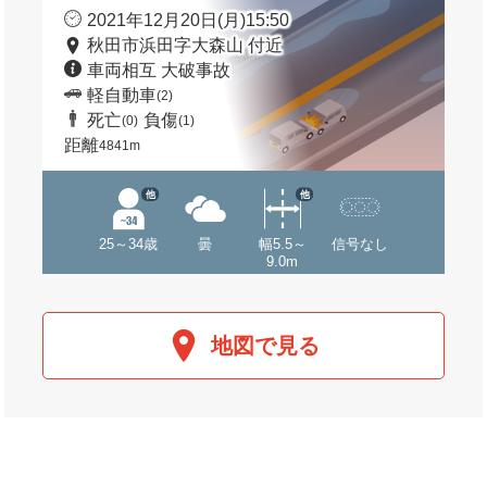
2021年12月20日(月)15:50
秋田市浜田字大森山 付近
車両相互 大破事故
軽自動車
(2)
死亡
負傷
(0)
(1)
距離
4841m
他
他
25～34歳
曇
幅5.5～
信号なし
9.0m
地図で見る