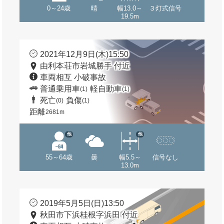
0～24歳
晴
幅13.0～
３灯式信号
19.5m
2021年12月9日(木)15:50
由利本荘市岩城勝手 付近
車両相互 小破事故
普通乗用車
軽自動車
(1)
(1)
死亡
負傷
(0)
(1)
距離
2681m
他
他
55～64歳
曇
幅5.5～
信号なし
13.0m
2019年5月5日(日)13:50
秋田市下浜桂根字浜田 付近