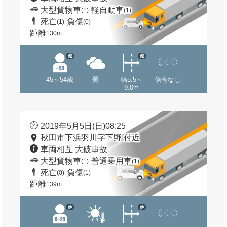
大型貨物車
軽自動車
(1)
(1)
死亡
負傷
(1)
(0)
距離
130m
他
他
45～54歳
曇
幅5.5～
信号なし
9.0m
2019年5月5日(日)08:25
秋田市下浜羽川字下野 付近
車両相互 大破事故
大型貨物車
普通乗用車
(1)
(1)
死亡
負傷
(0)
(1)
距離
139m
他
他