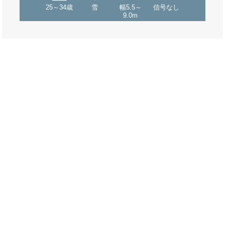
25～34歳
雪
幅5.5～
信号なし
9.0m