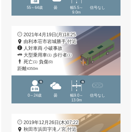
55～64歳
曇
幅5.5～
信号なし
9.0m
2021年4月19日(月)18:25
由利本荘市岩城勝手 付近
人対車両 小破事故
大型乗用車
歩行者
(1)
(1)
死亡
負傷
(1)
(0)
距離
4350m
他
他
0～24歳
曇
幅9.0～
信号なし
13.0m
2019年12月26日(木)07:22
秋田市浜田字滝ノ宮 付近