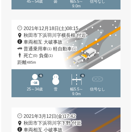
45～54歳
曇
幅5.5～
信号なし
9.0m
2021年12月18日(土)08:15
秋田市下浜羽川字横長根 付近
車両相互 大破事故
普通乗用車
軽自動車
(1)
(1)
死亡
負傷
(0)
(1)
距離
485m
他
他
25～34歳
雪
幅5.5～
信号なし
9.0m
2021年3月12日(金)17:42
秋田市下浜羽川字下野 付近
車両相互 小破事故