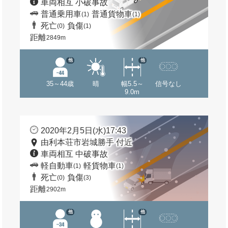
車両相互 小破事故
普通乗用車
普通貨物車
(1)
(1)
死亡
負傷
(0)
(1)
距離
2849m
他
他
35～44歳
晴
幅5.5～
信号なし
9.0m
2020年2月5日(水)17:43
由利本荘市岩城勝手 付近
車両相互 中破事故
軽自動車
軽貨物車
(1)
(1)
死亡
負傷
(0)
(3)
距離
2902m
他
他