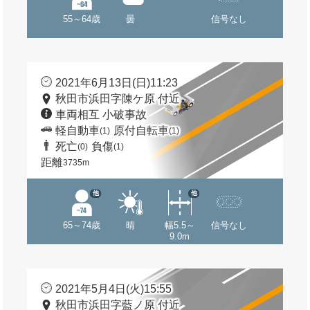
55～64歳
曇
信号なし
2021年6月13日(日)11:23
秋田市浜田字陳ケ原 付近
車両相互 小破事故
軽自動車
原付自転車
(1)
(1)
死亡
負傷
(0)
(1)
距離
3735m
他
他
65～74歳
晴
幅5.5～
信号なし
9.0m
2021年5月4日(火)15:55
秋田市浜田字藍ノ原 付近