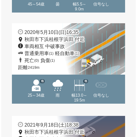
45～54歳
曇
幅5.5～
信号なし
9.0m
2020年5月10日(日)16:35
秋田市下浜桂根字浜田 付近
車両相互 中破事故
普通乗用車
軽自動車
(1)
(1)
死亡
負傷
(0)
(1)
距離
2419m
他
他
25～34歳
雨
幅13.0～
信号なし
19.5m
2021年9月18日(土)18:38
秋田市下浜桂根字浜田 付近