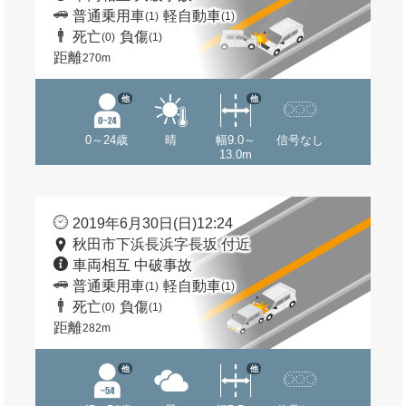
普通乗用車
軽自動車
(1)
(1)
死亡
負傷
(0)
(1)
距離
270m
他
他
0～24歳
晴
幅9.0～
信号なし
13.0m
2019年6月30日(日)12:24
秋田市下浜長浜字長坂 付近
車両相互 中破事故
普通乗用車
軽自動車
(1)
(1)
死亡
負傷
(0)
(1)
距離
282m
他
他