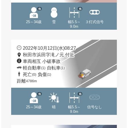
他
他
25～34歳
雪
幅5.5～
３灯式信号
9.0m
2022年10月12日(水)08:27
秋田市浜田字滝ノ元 付近
車両相互 小破事故
軽自動車
自転車
(1)
(1)
死亡
負傷
(0)
(1)
距離
4786m
他
他
25～34歳
晴
幅5.5～
信号なし
9.0m