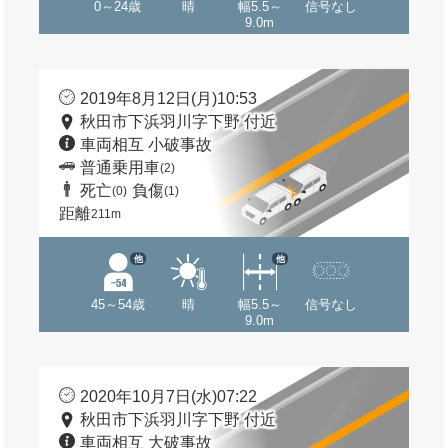
0～24歳
晴
幅5.5～
信号なし
9.0m
2019年8月12日(月)10:53
秋田市下浜羽川字下野 付近
車両相互 小破事故
普通乗用車
(2)
死亡
負傷
(0)
(1)
距離
211m
他
他
45～54歳
晴
幅5.5～
信号なし
9.0m
2020年10月7日(水)07:22
秋田市下浜羽川字下野 付近
車両相互 大破事故