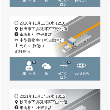
35～44歳
晴
幅9.0～
信号なし
13.0m
2020年11月11日(水)12:16
秋田市下浜羽川字下野 付近
車両相互 中破事故
中型貨物車
軽自動車
(1)
(1)
死亡
負傷
(0)
(1)
距離
804m
他
他
35～44歳
曇
幅9.0～
３灯式信号
13.0m
2021年11月17日(水)18:12
秋田市下浜羽川字下山 付近
車両相互 小破事故