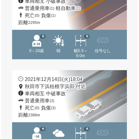
車両相互 小破事故
普通乗用車
軽自動車
(1)
(1)
死亡
負傷
(0)
(1)
距離
2295m
他
他
0～24歳
晴
幅5.5～
信号なし
9.0m
2021年12月14日(火)18:04
秋田市下浜桂根字浜田 付近
車両相互 中破事故
普通乗用車
(3)
死亡
負傷
(0)
(3)
距離
2386m
他
他