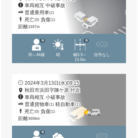
車両相互 中破事故
普通乗用車
(2)
死亡
負傷
(0)
(1)
距離
3397m
他
他
35～44歳
晴
幅5.5～
信号なし
13.0m
2024年3月13日(水)09:15
秋田市浜田字陳ケ原 付近
車両相互 小破事故
普通貨物車
軽自動車
(1)
(1)
死亡
負傷
(0)
(1)
距離
3698m
他