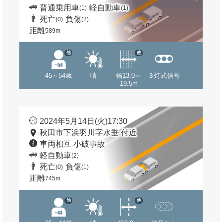
普通乗用車
軽自動車
(1)
(1)
死亡
負傷
(0)
(2)
距離
589m
他
他
45～54歳
晴
幅13.0～
３灯式信号
19.5m
2024年5月14日(火)17:30
秋田市下浜羽川字水垂 付近
車両相互 小破事故
軽自動車
(2)
死亡
負傷
(0)
(1)
距離
745m
他
他