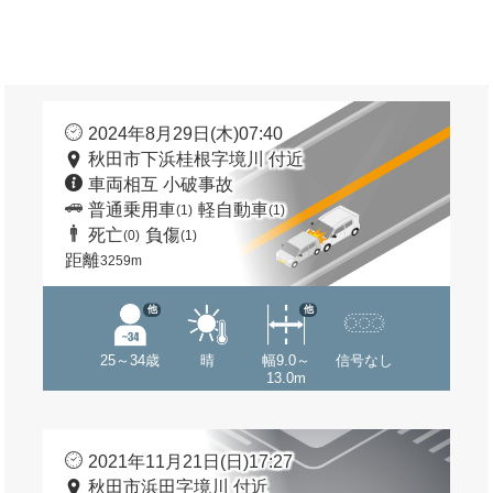
2024年8月29日(木)07:40
秋田市下浜桂根字境川 付近
車両相互 小破事故
普通乗用車
軽自動車
(1)
(1)
死亡
負傷
(0)
(1)
距離
3259m
他
他
25～34歳
晴
幅9.0～
信号なし
13.0m
2021年11月21日(日)17:27
秋田市浜田字境川 付近