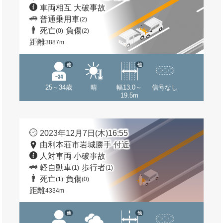
車両相互 大破事故
普通乗用車
(2)
死亡
負傷
(0)
(2)
距離
3887m
他
他
25～34歳
晴
幅13.0～
信号なし
19.5m
2023年12月7日(木)16:55
由利本荘市岩城勝手 付近
人対車両 小破事故
軽自動車
歩行者
(1)
(1)
死亡
負傷
(1)
(0)
距離
4334m
他
他