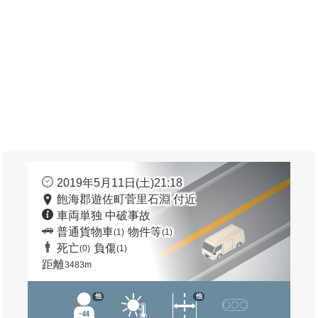
2019年5月11日(土)21:18
飽海郡遊佐町菅里石淵 付近
車両単独 中破事故
普通貨物車
物件等
(1)
(1)
死亡
負傷
(0)
(1)
距離
3483m
他
他