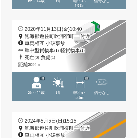
65～74歳
晴
幅9.0～
信号なし
13.0m
2020年11月13日(金)10:40
飽海郡遊佐町吹浦宿町一 付近
車両相互 小破事故
準中型貨物車
軽貨物車
(1)
(1)
死亡
負傷
(0)
(1)
距離
3096m
他
他
35～44歳
晴
幅3.5～
信号なし
5.5m
2024年5月5日(日)15:15
飽海郡遊佐町吹浦横町一 付近
車両相互 小破事故