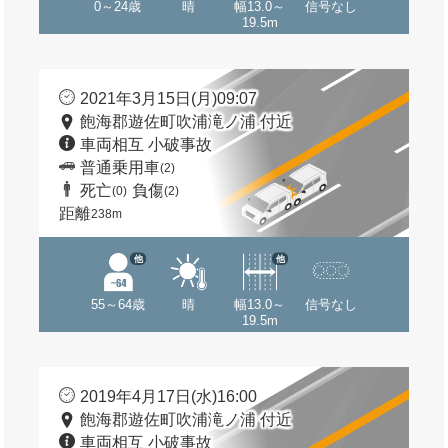
0～24歳
晴
幅13.0～
信号なし
19.5m
2021年3月15日(月)09:07
飽海郡遊佐町吹浦滝ノ浦 付近
車両相互 小破事故
普通乗用車
(2)
死亡
負傷
(0)
(2)
距離
238m
他
他
55～64歳
晴
幅13.0～
信号なし
19.5m
2019年4月17日(水)16:00
飽海郡遊佐町吹浦滝ノ浦 付近
車両相互 小破事故