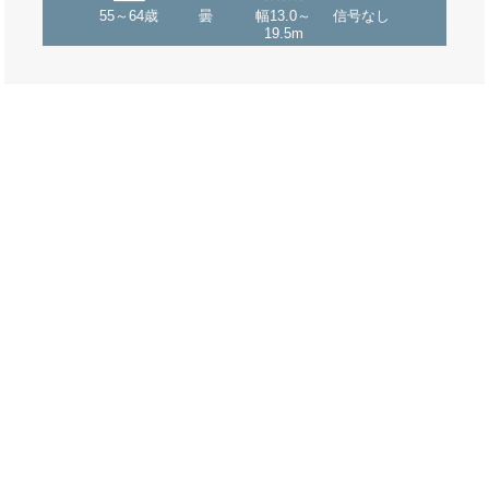
55～64歳
曇
幅13.0～
信号なし
19.5m