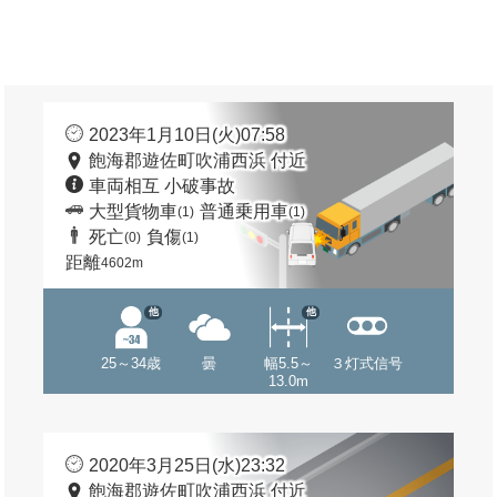
2023年1月10日(火)07:58
飽海郡遊佐町吹浦西浜 付近
車両相互 小破事故
大型貨物車
普通乗用車
(1)
(1)
死亡
負傷
(0)
(1)
距離
4602m
他
他
25～34歳
曇
幅5.5～
３灯式信号
13.0m
2020年3月25日(水)23:32
飽海郡遊佐町吹浦西浜 付近