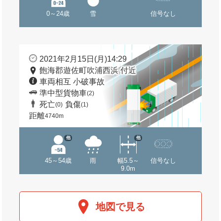
0～24歳
雪
信号なし
2021年2月15日(月)14:29
飽海郡遊佐町吹浦西浜 付近
車両相互 小破事故
準中型貨物車
(2)
死亡
負傷
(0)
(1)
距離
4740m
他
他
45～54歳
雨
幅5.5～
信号なし
9.0m
地図で見る