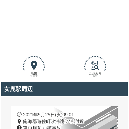
地図
こだわり
で探す
条件
女鹿駅周辺
2021年5月25日(火)09:01
飽海郡遊佐町吹浦滝ノ浦 付近
車両相互 小破事故