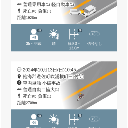
普通乗用車
軽自動車
(1)
(1)
死亡
負傷
(0)
(1)
距離
1928m
他
他
35～44歳
晴
幅9.0～
信号なし
13.0m
2024年10月13日(日)10:45
飽海郡遊佐町吹浦横町三 付近
車両単独 小破事故
普通自動二輪大
(1)
死亡
負傷
(0)
(1)
距離
2709m
他
他