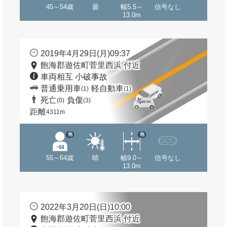
45～54歳
曇
幅5.5～
信号なし
13.0m
2019年4月29日(月)09:37
飽海郡遊佐町菅里西浜 付近
車両相互 小破事故
普通乗用車
軽自動車
(1)
(1)
死亡
負傷
(0)
(3)
距離
4311m
他
他
55～64歳
晴
幅9.0～
信号なし
13.0m
2022年3月20日(日)10:00
飽海郡遊佐町菅里西浜 付近