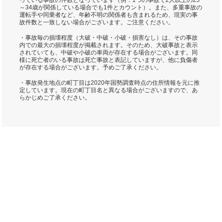
っている事故の件数となっています（例：1つの事故で2人以上の25
～34歳が関係している場合でも1件とカウント）。また、多重事故の
運転手や同乗者など、年齢不明の関係者も含まれるため、現実の事
故件数と一致しない場合がございます。ご注意ください。
・事故毎の損壊程度（大破・中破・小破・損害なし）は、その事故
内での最大の損壊程度が掲載されます。そのため、大破事故と表示
されていても、中破や小破の車両が存在する場合がございます。同
様に死亡者のいる事故は死亡事故と表記していますが、他に負傷者
が存在する場合がございます。予めご了承ください。
・事故発生地点の町丁目は2020年国勢調査時点の住所情報を元に推
定しています。現在の町丁目名と異なる場合がございますので、あ
らかじめご了承ください。