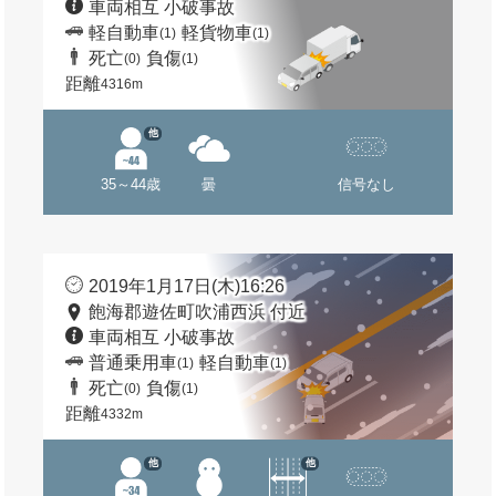
車両相互 小破事故
軽自動車
軽貨物車
(1)
(1)
死亡
負傷
(0)
(1)
距離
4316m
他
35～44歳
曇
信号なし
2019年1月17日(木)16:26
飽海郡遊佐町吹浦西浜 付近
車両相互 小破事故
普通乗用車
軽自動車
(1)
(1)
死亡
負傷
(0)
(1)
距離
4332m
他
他