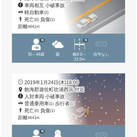
車両相互 小破事故
軽自動車
(2)
死亡
負傷
(0)
(1)
距離
4641m
他
他
35～44歳
曇
幅9.0～
信号なし
13.0m
2019年1月24日(木)16:00
飽海郡遊佐町吹浦西浜 付近
人対車両 小破事故
普通乗用車
歩行者
(1)
(1)
死亡
負傷
(0)
(1)
距離
4641m
他