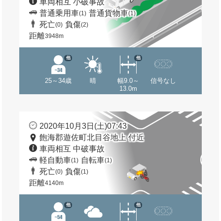
車両相互 小破事故
普通乗用車
普通貨物車
(1)
(1)
死亡
負傷
(0)
(2)
距離
3948m
他
他
25～34歳
晴
幅9.0～
信号なし
13.0m
2020年10月3日(土)07:43
飽海郡遊佐町北目谷地上 付近
車両相互 中破事故
軽自動車
自転車
(1)
(1)
死亡
負傷
(0)
(1)
距離
4140m
他
他