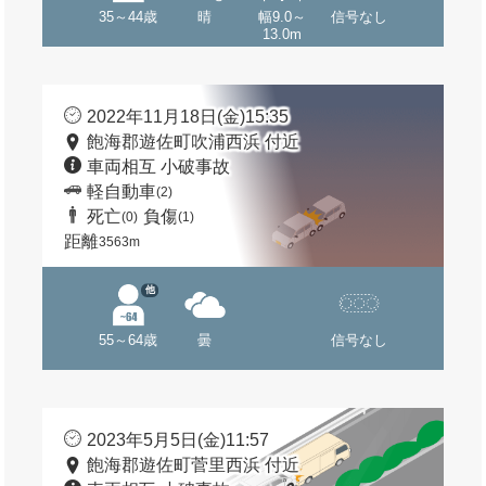
35～44歳
晴
幅9.0～
信号なし
13.0m
2022年11月18日(金)15:35
飽海郡遊佐町吹浦西浜 付近
車両相互 小破事故
軽自動車
(2)
死亡
負傷
(0)
(1)
距離
3563m
他
55～64歳
曇
信号なし
2023年5月5日(金)11:57
飽海郡遊佐町菅里西浜 付近