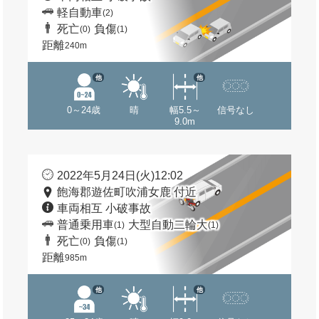
軽自動車
(2)
死亡
負傷
(0)
(1)
距離
240m
他
他
0～24歳
晴
幅5.5～
信号なし
9.0m
2022年5月24日(火)12:02
飽海郡遊佐町吹浦女鹿 付近
車両相互 小破事故
普通乗用車
大型自動二輪大
(1)
(1)
死亡
負傷
(0)
(1)
距離
985m
他
他