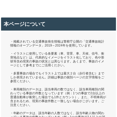
本ページについて
・掲載されている交通事故発生情報は警察庁公開の「交通事故統計
情報のオープンデータ」2019～2024年を使用しています。
・イラストに使用している各要素（車、背景、車、天候、信号、衝
突地点など）は、代表的なイメージをイラスト化しており、色や形
状等含め現実の事故の状況とは異なります。あくまで、事故のイメ
ージとして参考までにご活用ください。
・多重事故の場合でもイラスト上では最大２台（歩行者含む）まで
しか表現されていません。詳細は事故の個別ページの文字情報をご
参照ください。
・車両種別のデータは、該当車両の数ではなく、該当車両種別の関
わっている事故の件数となっています（例：1つの事故で2台以上の
普通自動車が衝突した場合でも1件とカウント）。また、不明車両が
含まれるため、現実の事故件数と一致しない場合がございます。ご
注意ください。
・年齢のデータは、該当年齢の人数ではなく、該当年齢人物の関わ