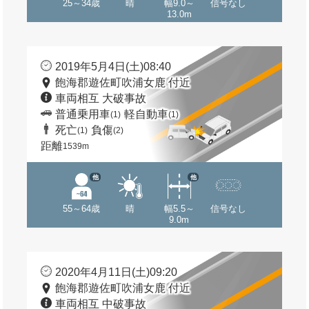
25～34歳
晴
幅9.0～
信号なし
13.0m
2019年5月4日(土)08:40
飽海郡遊佐町吹浦女鹿 付近
車両相互 大破事故
普通乗用車
軽自動車
(1)
(1)
死亡
負傷
(1)
(2)
距離
1539m
他
他
55～64歳
晴
幅5.5～
信号なし
9.0m
2020年4月11日(土)09:20
飽海郡遊佐町吹浦女鹿 付近
車両相互 中破事故