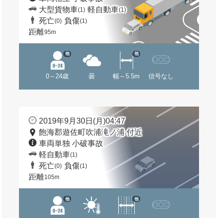
大型貨物車
軽自動車
(1)
(1)
死亡
負傷
(0)
(1)
距離
95m
他
他
0～24歳
曇
幅～5.5m
信号なし
2019年9月30日(月)04:47
飽海郡遊佐町吹浦滝ノ浦 付近
車両単独 小破事故
軽自動車
(1)
死亡
負傷
(0)
(1)
距離
105m
他
他