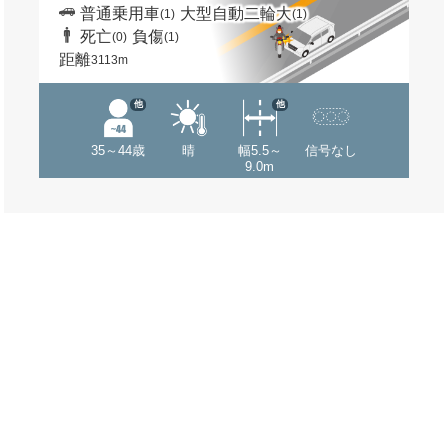
普通乗用車
大型自動二輪大
(1)
(1)
死亡
負傷
(0)
(1)
距離
3113m
他
他
35～44歳
晴
幅5.5～
信号なし
9.0m