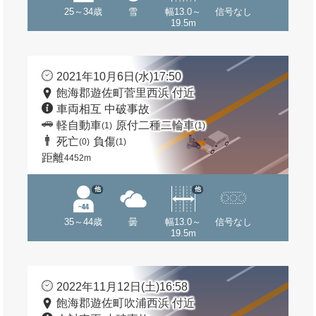
25～34歳
雪
幅13.0～
信号なし
19.5m
2021年10月6日(水)17:50
飽海郡遊佐町菅里西浜 付近
車両相互 中破事故
軽自動車
原付二種二輪車
(1)
(1)
死亡
負傷
(0)
(1)
距離
4452m
他
他
35～44歳
曇
幅13.0～
信号なし
19.5m
2022年11月12日(土)16:58
飽海郡遊佐町吹浦西浜 付近