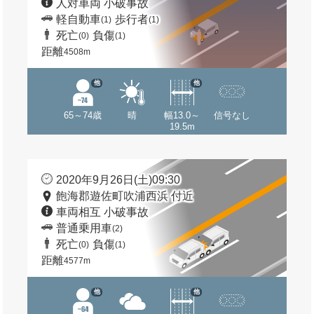
人対車両 小破事故
軽自動車
歩行者
(1)
(1)
死亡
負傷
(0)
(1)
距離
4508m
他
他
65～74歳
晴
幅13.0～
信号なし
19.5m
2020年9月26日(土)09:30
飽海郡遊佐町吹浦西浜 付近
車両相互 小破事故
普通乗用車
(2)
死亡
負傷
(0)
(1)
距離
4577m
他
他