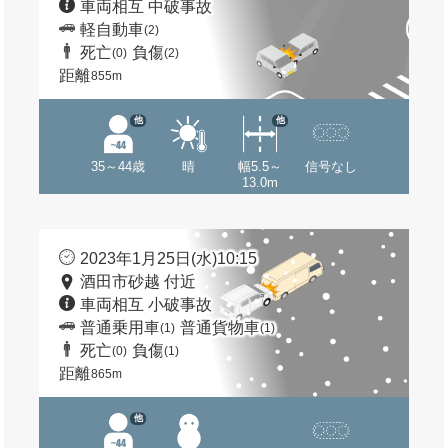
車両相互 中破事故
軽自動車
(2)
死亡
負傷
(0)
(2)
距離
855m
他
他
35～44歳
晴
幅5.5～
信号なし
13.0m
2023年1月25日(水)10:15
酒田市砂越 付近
車両相互 小破事故
普通乗用車
普通貨物車
(1)
(1)
死亡
負傷
(0)
(1)
距離
865m
他