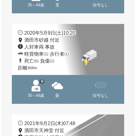
35～44歳
雪
信号なし
2020年5月9日(土)10:20
酒田市砂越 付近
人対車両 事故
軽貨物車
歩行者
(1)
(1)
死亡
負傷
(0)
(1)
距離
908m
他
35～44歳
曇
信号なし
2021年9月2日(木)07:48
酒田市天神堂 付近