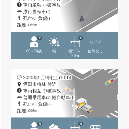
車両単独 小破事故
原付自転車
(1)
死亡
負傷
(0)
(1)
距離
1069m
他
他
65～74歳
晴
幅5.5～
信号なし
9.0m
2020年5月9日(土)10:14
酒田市桜林 付近
車両相互 中破事故
普通乗用車
軽自動車
(1)
(1)
死亡
負傷
(0)
(2)
距離
1096m
他
他