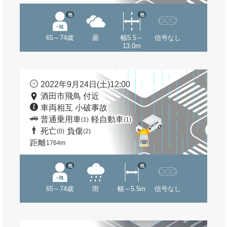
他
他
65～74歳
曇
幅5.5～
信号なし
13.0m
2022年9月24日(土)12:00
酒田市飛鳥 付近
車両相互 小破事故
普通乗用車
軽自動車
(1)
(1)
死亡
負傷
(0)
(2)
距離
1764m
他
他
65～74歳
雨
幅～5.5m
信号なし