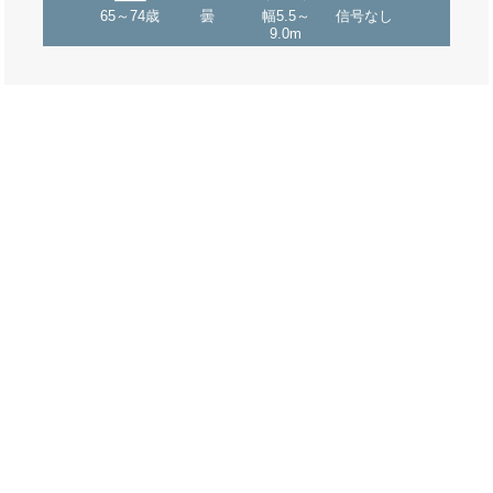
65～74歳
曇
幅5.5～
信号なし
9.0m