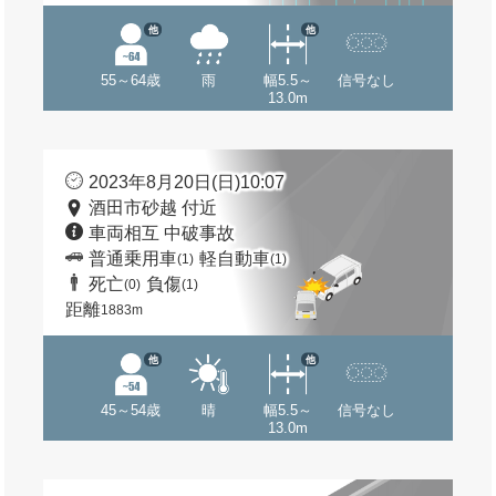
他
他
55～64歳
雨
幅5.5～
信号なし
13.0m
2023年8月20日(日)10:07
酒田市砂越 付近
車両相互 中破事故
普通乗用車
軽自動車
(1)
(1)
死亡
負傷
(0)
(1)
距離
1883m
他
他
45～54歳
晴
幅5.5～
信号なし
13.0m