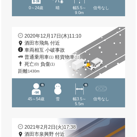
0～24歳
晴
幅5.5～
信号なし
9.0m
2020年12月17日(木)11:10
酒田市飛鳥 付近
車両相互 小破事故
普通乗用車
軽貨物車
(1)
(1)
死亡
負傷
(0)
(1)
距離
1430m
他
他
45～54歳
雪
幅3.5～
信号なし
5.5m
2021年2月2日(火)17:38
酒田市泉興野 付近