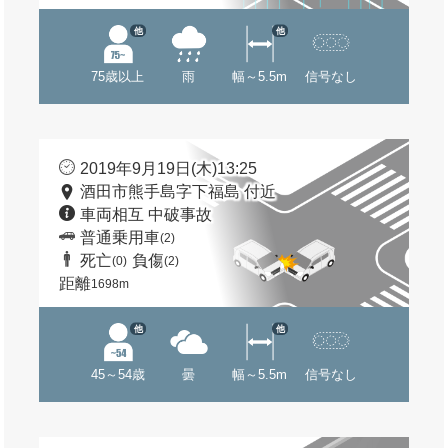
他
他
75歳以上
雨
幅～5.5m
信号なし
2019年9月19日(木)13:25
酒田市熊手島字下福島 付近
車両相互 中破事故
普通乗用車
(2)
死亡
負傷
(0)
(2)
距離
1698m
他
他
45～54歳
曇
幅～5.5m
信号なし