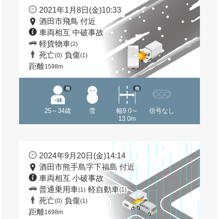
2021年1月8日(金)10:33
酒田市飛鳥 付近
車両相互 中破事故
軽貨物車
(2)
死亡
負傷
(0)
(1)
距離
1598m
他
他
25～34歳
雪
幅9.0～
信号なし
13.0m
2024年9月20日(金)14:14
酒田市熊手島字下福島 付近
車両相互 小破事故
普通乗用車
軽自動車
(1)
(1)
死亡
負傷
(0)
(1)
距離
1698m