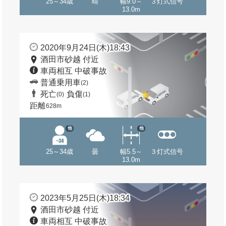
25～34歳
晴
幅9.0～
３灯式信号
13.0m
2020年9月24日(木)18:43
酒田市砂越 付近
車両相互 中破事故
普通乗用車
(2)
死亡
負傷
(0)
(1)
距離
628m
他
他
25～34歳
曇
幅5.5～
３灯式信号
13.0m
2023年5月25日(木)18:34
酒田市砂越 付近
車両相互 中破事故