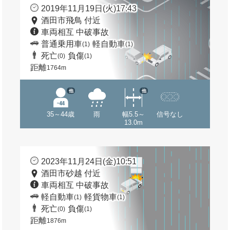
2019年11月19日(火)17:43
酒田市飛鳥 付近
車両相互 中破事故
普通乗用車
軽自動車
(1)
(1)
死亡
負傷
(0)
(1)
距離
1764m
他
他
35～44歳
雨
幅5.5～
信号なし
13.0m
2023年11月24日(金)10:51
酒田市砂越 付近
車両相互 中破事故
軽自動車
軽貨物車
(1)
(1)
死亡
負傷
(0)
(1)
距離
1876m