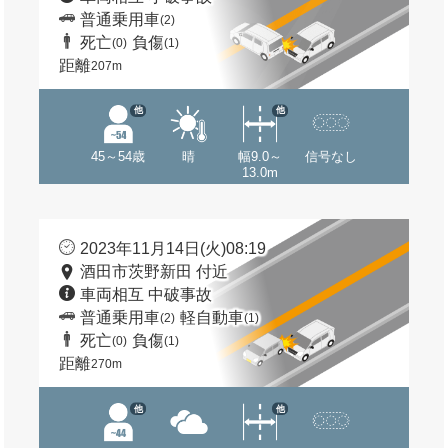
普通乗用車
(2)
死亡
負傷
(0)
(1)
距離
207m
他
他
45～54歳
晴
幅9.0～
信号なし
13.0m
2023年11月14日(火)08:19
酒田市茨野新田 付近
車両相互 中破事故
普通乗用車
軽自動車
(2)
(1)
死亡
負傷
(0)
(1)
距離
270m
他
他