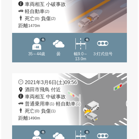
車両相互 小破事故
軽自動車
(2)
死亡
負傷
(0)
(2)
距離
1470m
他
他
35～44歳
曇
幅9.0～
３灯式信号
13.0m
2021年3月6日(土)09:56
酒田市飛鳥 付近
車両相互 中破事故
普通乗用車
軽自動車
(1)
(1)
死亡
負傷
(0)
(1)
距離
1490m
他
他