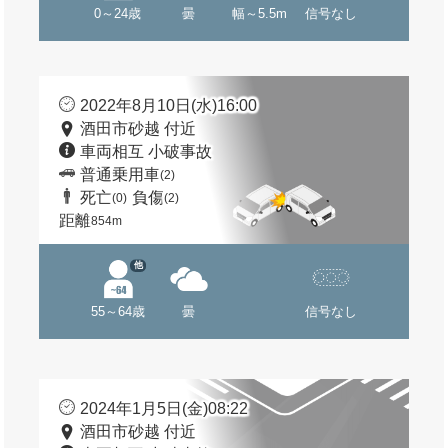
0～24歳
曇
幅～5.5m
信号なし
2022年8月10日(水)16:00
酒田市砂越 付近
車両相互 小破事故
普通乗用車
(2)
死亡
負傷
(0)
(2)
距離
854m
他
55～64歳
曇
信号なし
2024年1月5日(金)08:22
酒田市砂越 付近