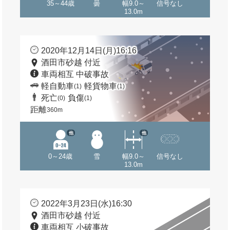
35～44歳
曇
幅9.0～
信号なし
13.0m
2020年12月14日(月)16:16
酒田市砂越 付近
車両相互 中破事故
軽自動車
軽貨物車
(1)
(1)
死亡
負傷
(0)
(1)
距離
360m
他
他
0～24歳
雪
幅9.0～
信号なし
13.0m
2022年3月23日(水)16:30
酒田市砂越 付近
車両相互 小破事故