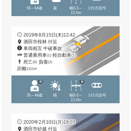
55～64歳
曇
幅5.5～
３灯式信号
13.0m
2019年8月15日(木)12:42
酒田市桜林 付近
車両相互 中破事故
普通乗用車
軽自動車
(1)
(1)
死亡
負傷
(0)
(2)
距離
1111m
他
他
35～44歳
晴
幅9.0～
３灯式信号
13.0m
2020年2月10日(月)18:03
酒田市砂越 付近