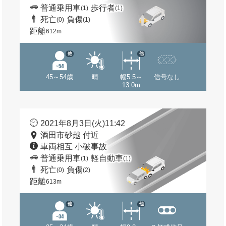
普通乗用車
歩行者
(1)
(1)
死亡
負傷
(0)
(1)
距離
612m
他
他
45～54歳
晴
幅5.5～
信号なし
13.0m
2021年8月3日(火)11:42
酒田市砂越 付近
車両相互 小破事故
普通乗用車
軽自動車
(1)
(1)
死亡
負傷
(0)
(2)
距離
613m
他
他