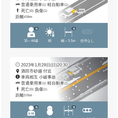
普通乗用車
軽自動車
(1)
(1)
死亡
負傷
(0)
(1)
距離
439m
他
他
35～44歳
晴
幅～3.5m
信号なし
2023年1月29日(日)20:30
酒田市砂越 付近
車両相互 小破事故
普通乗用車
軽自動車
(1)
(1)
死亡
負傷
(0)
(1)
距離
576m
他
他