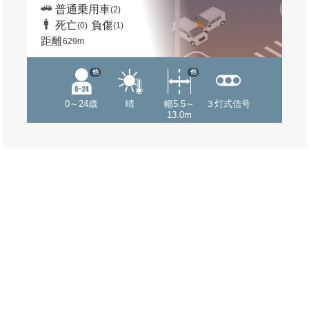
普通乗用車
(2)
死亡
負傷
(0)
(1)
距離
629m
他
他
0～24歳
晴
幅5.5～
３灯式信号
13.0m