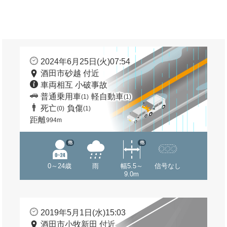
2024年6月25日(火)07:54
酒田市砂越 付近
車両相互 小破事故
普通乗用車
軽自動車
(1)
(1)
死亡
負傷
(0)
(1)
距離
994m
他
他
0～24歳
雨
幅5.5～
信号なし
9.0m
2019年5月1日(水)15:03
酒田市小牧新田 付近