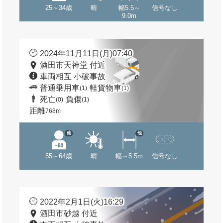
25～34歳
晴
幅5.5～
信号なし
9.0m
2024年11月11日(月)07:40
酒田市天神堂 付近
車両相互 小破事故
普通乗用車
軽貨物車
(1)
(1)
死亡
負傷
(0)
(1)
距離
768m
他
他
55～64歳
晴
幅～5.5m
信号なし
2022年2月1日(火)16:29
酒田市砂越 付近