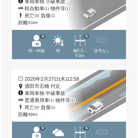
車両単独 小破事故
軽自動車
物件等
(1)
(1)
死亡
負傷
(0)
(1)
距離
918m
他
他
35～44歳
晴
幅5.5～
信号なし
9.0m
2020年2月27日(木)12:58
酒田市石橋 付近
車両単独 中破事故
普通乗用車
物件等
(1)
(1)
死亡
負傷
(0)
(1)
距離
986m
他
他