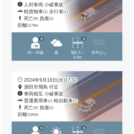
人対車両 小破事故
軽貨物車
歩行者
(1)
(1)
死亡
負傷
(0)
(1)
距離
1178m
他
他
25～34歳
曇
幅5.5～
信号なし
9.0m
2024年9月18日(水)17:32
酒田市飛鳥 付近
車両相互 小破事故
普通乗用車
軽自動車
(1)
(1)
死亡
負傷
(0)
(1)
距離
1183m
他
他