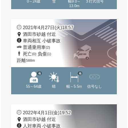
0～24歳
雪
幅9.0～
３灯式信号
13.0m
2021年4月27日(火)18:57
酒田市砂越 付近
車両相互 小破事故
普通乗用車
(2)
死亡
負傷
(0)
(1)
距離
588m
他
他
55～64歳
晴
幅～5.5m
信号なし
2022年4月1日(金)19:52
酒田市砂越 付近
人対車両 小破事故