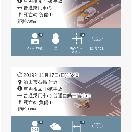
車両相互 小破事故
普通乗用車
(2)
死亡
負傷
(0)
(1)
距離
798m
他
他
25～34歳
雪
幅5.5～
信号なし
9.0m
2019年11月17日(日)16:40
酒田市石橋 付近
車両相互 中破事故
普通乗用車
普通自動二輪小
(1)
(1)
死亡
負傷
(0)
(1)
距離
839m
他
他