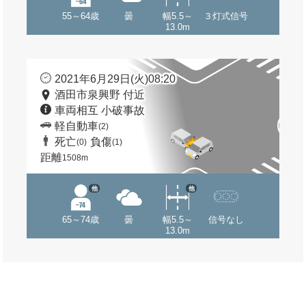
55～64歳
曇
幅5.5～
３灯式信号
13.0m
2021年6月29日(火)08:20
酒田市泉興野 付近
車両相互 小破事故
軽自動車
(2)
死亡
負傷
(0)
(1)
距離
1508m
他
他
65～74歳
曇
幅5.5～
信号なし
13.0m