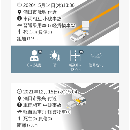
2020年5月14日(木)13:30
酒田市飛鳥 付近
車両相互 小破事故
普通乗用車
軽貨物車
(1)
(1)
死亡
負傷
(0)
(1)
距離
1726m
他
他
0～24歳
晴
幅9.0～
信号なし
13.0m
2021年12月15日(水)15:04
酒田市飛鳥 付近
車両相互 中破事故
軽自動車
軽貨物車
(1)
(1)
死亡
負傷
(0)
(2)
距離
1758m