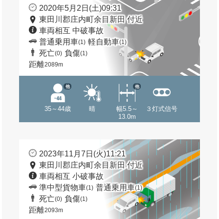
2020年5月2日(土)09:31
東田川郡庄内町余目新田 付近
車両相互 中破事故
普通乗用車
軽自動車
(1)
(1)
死亡
負傷
(0)
(1)
距離
2089m
他
他
35～44歳
晴
幅5.5～
３灯式信号
13.0m
2023年11月7日(火)11:21
東田川郡庄内町余目新田 付近
車両相互 小破事故
準中型貨物車
普通乗用車
(1)
(1)
死亡
負傷
(0)
(1)
距離
2093m