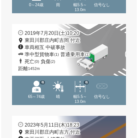
0～24歳
雨
幅5.5～
信号なし
13.0m
2019年7月20日(土)10:20
東田川郡庄内町吉岡 付近
車両相互 中破事故
準中型貨物車
普通乗用車
(1)
(1)
死亡
負傷
(0)
(2)
距離
1452m
他
他
65～74歳
晴
幅5.5～
信号なし
13.0m
2023年5月11日(木)18:23
東田川郡庄内町吉方 付近