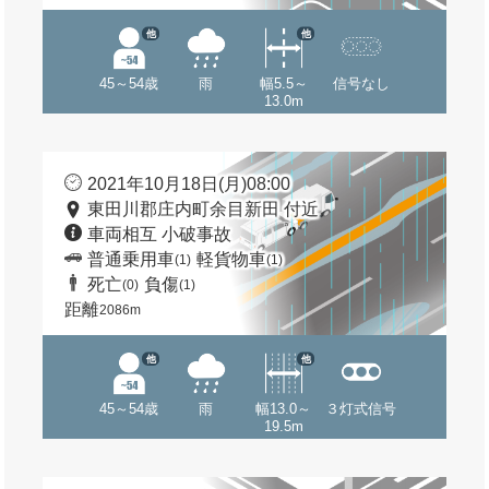
他
他
45～54歳
雨
幅5.5～
信号なし
13.0m
2021年10月18日(月)08:00
東田川郡庄内町余目新田 付近
車両相互 小破事故
普通乗用車
軽貨物車
(1)
(1)
死亡
負傷
(0)
(1)
距離
2086m
他
他
45～54歳
雨
幅13.0～
３灯式信号
19.5m