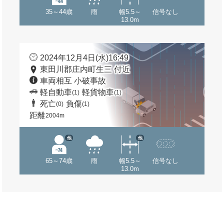
35～44歳
雨
幅5.5～
信号なし
13.0m
2024年12月4日(水)16:49
東田川郡庄内町生三 付近
車両相互 小破事故
軽自動車
軽貨物車
(1)
(1)
死亡
負傷
(0)
(1)
距離
2004m
他
他
65～74歳
雨
幅5.5～
信号なし
13.0m