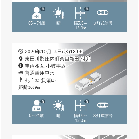
他
他
65～74歳
晴
幅5.5～
３灯式信号
13.0m
2020年10月14日(水)18:06
東田川郡庄内町余目新田 付近
車両相互 小破事故
普通乗用車
(2)
死亡
負傷
(0)
(1)
距離
2089m
他
他
0～24歳
晴
幅9.0～
３灯式信号
13.0m