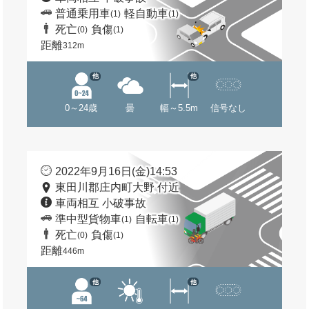
普通乗用車
軽自動車
(1)
(1)
死亡
負傷
(0)
(1)
距離
312m
他
他
0～24歳
曇
幅～5.5m
信号なし
2022年9月16日(金)14:53
東田川郡庄内町大野 付近
車両相互 小破事故
準中型貨物車
自転車
(1)
(1)
死亡
負傷
(0)
(1)
距離
446m
他
他