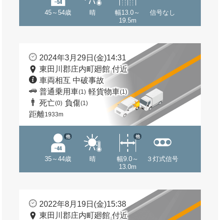
45～54歳
晴
幅13.0～
信号なし
19.5m
2024年3月29日(金)14:31
東田川郡庄内町廻館 付近
車両相互 中破事故
普通乗用車
軽貨物車
(1)
(1)
死亡
負傷
(0)
(1)
距離
1933m
他
他
35～44歳
晴
幅9.0～
３灯式信号
13.0m
2022年8月19日(金)15:38
東田川郡庄内町廻館 付近