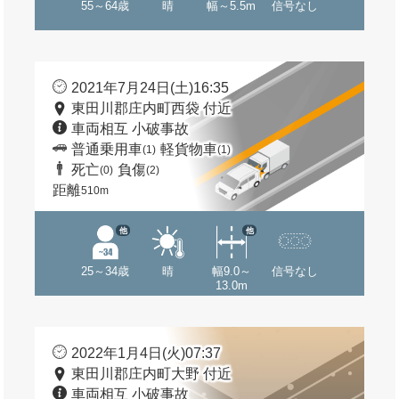
55～64歳
晴
幅～5.5m
信号なし
2021年7月24日(土)16:35
東田川郡庄内町西袋 付近
車両相互 小破事故
普通乗用車
軽貨物車
(1)
(1)
死亡
負傷
(0)
(2)
距離
510m
他
他
25～34歳
晴
幅9.0～
信号なし
13.0m
2022年1月4日(火)07:37
東田川郡庄内町大野 付近
車両相互 小破事故