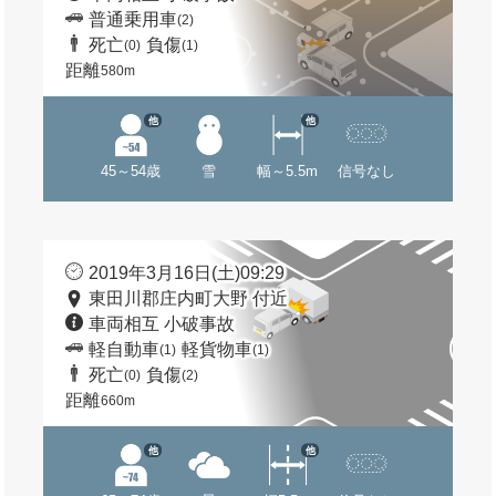
普通乗用車
(2)
死亡
負傷
(0)
(1)
距離
580m
他
他
45～54歳
雪
幅～5.5m
信号なし
2019年3月16日(土)09:29
東田川郡庄内町大野 付近
車両相互 小破事故
軽自動車
軽貨物車
(1)
(1)
死亡
負傷
(0)
(2)
距離
660m
他
他