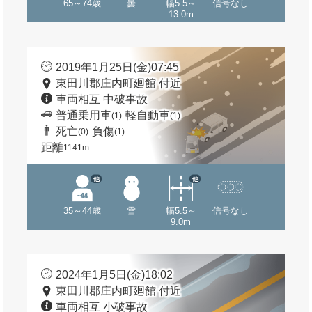
65～74歳
曇
幅5.5～
信号なし
13.0m
2019年1月25日(金)07:45
東田川郡庄内町廻館 付近
車両相互 中破事故
普通乗用車
軽自動車
(1)
(1)
死亡
負傷
(0)
(1)
距離
1141m
他
他
35～44歳
雪
幅5.5～
信号なし
9.0m
2024年1月5日(金)18:02
東田川郡庄内町廻館 付近
車両相互 小破事故