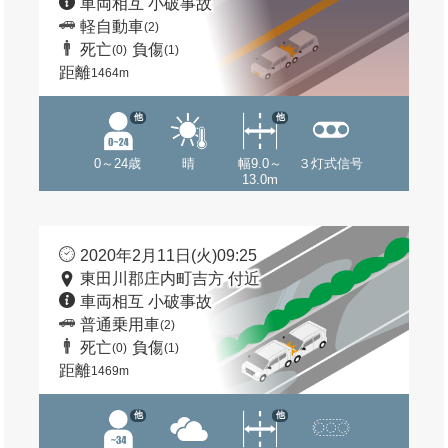
車両相互 小破事故
軽自動車
(2)
死亡
負傷
(0)
(1)
距離
1464m
他
他
0～24歳
晴
幅9.0～
３灯式信号
13.0m
2020年2月11日(火)09:25
東田川郡庄内町吉方 付近
車両相互 小破事故
普通乗用車
(2)
死亡
負傷
(0)
(1)
距離
1469m
他
他