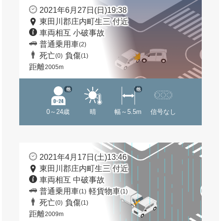
2021年6月27日(日)19:38
東田川郡庄内町生三 付近
車両相互 小破事故
普通乗用車
(2)
死亡
負傷
(0)
(1)
距離
2005m
他
他
0～24歳
晴
幅～5.5m
信号なし
2021年4月17日(土)13:46
東田川郡庄内町生三 付近
車両相互 中破事故
普通乗用車
軽貨物車
(1)
(1)
死亡
負傷
(0)
(1)
距離
2009m