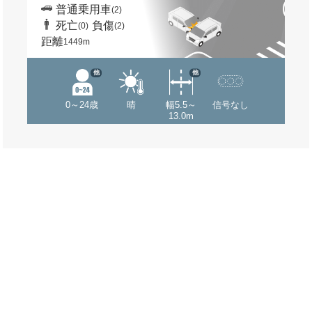
普通乗用車
(2)
死亡
負傷
(0)
(2)
距離
1449m
他
他
0～24歳
晴
幅5.5～
信号なし
13.0m