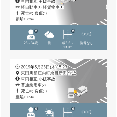
車両相互 中破事故
軽自動車
軽貨物車
(1)
(1)
死亡
負傷
(0)
(1)
距離
1502m
他
他
25～34歳
曇
幅5.5～
信号なし
13.0m
2019年5月23日(木)15:23
東田川郡庄内町余目新田 付近
車両相互 小破事故
普通乗用車
(2)
死亡
負傷
(0)
(1)
距離
1505m
他
他