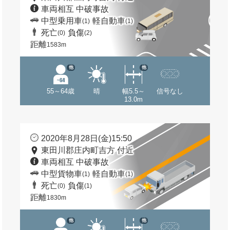
車両相互 中破事故
中型乗用車
軽自動車
(1)
(1)
死亡
負傷
(0)
(2)
距離
1583m
他
他
55～64歳
晴
幅5.5～
信号なし
13.0m
2020年8月28日(金)15:50
東田川郡庄内町吉方 付近
車両相互 中破事故
中型貨物車
軽自動車
(1)
(1)
死亡
負傷
(0)
(1)
距離
1830m
他
他