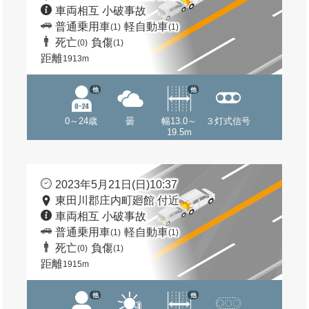
車両相互 小破事故
普通乗用車
軽自動車
(1)
(1)
死亡
負傷
(0)
(1)
距離
1913m
他
他
0～24歳
曇
幅13.0～
３灯式信号
19.5m
2023年5月21日(日)10:37
東田川郡庄内町廻館 付近
車両相互 小破事故
普通乗用車
軽自動車
(1)
(1)
死亡
負傷
(0)
(1)
距離
1915m
他
他