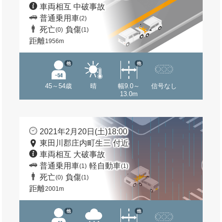
車両相互 中破事故
普通乗用車
(2)
死亡
負傷
(0)
(1)
距離
1956m
他
他
45～54歳
晴
幅9.0～
信号なし
13.0m
2021年2月20日(土)18:00
東田川郡庄内町生三 付近
車両相互 大破事故
普通乗用車
軽自動車
(1)
(1)
死亡
負傷
(0)
(1)
距離
2001m
他
他