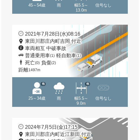
45～54歳
雨
幅5.5～
信号なし
13.0m
2021年7月28日(水)08:16
東田川郡庄内町吉岡 付近
車両相互 中破事故
普通乗用車
軽自動車
(1)
(1)
死亡
負傷
(0)
(2)
距離
1497m
他
他
25～34歳
雨
幅5.5～
信号なし
9.0m
2024年7月5日(金)17:15
東田川郡庄内町近江新田 付近