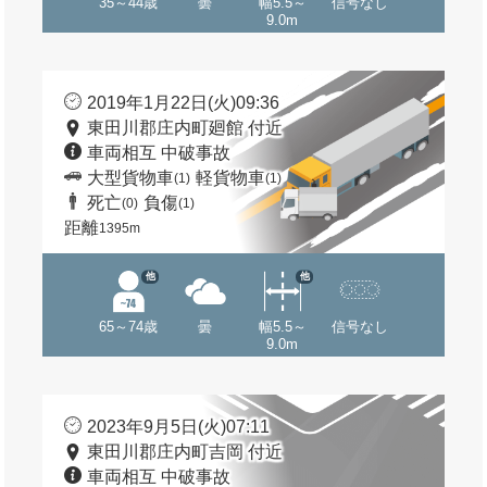
35～44歳
曇
幅5.5～
信号なし
9.0m
2019年1月22日(火)09:36
東田川郡庄内町廻館 付近
車両相互 中破事故
大型貨物車
軽貨物車
(1)
(1)
死亡
負傷
(0)
(1)
距離
1395m
他
他
65～74歳
曇
幅5.5～
信号なし
9.0m
2023年9月5日(火)07:11
東田川郡庄内町吉岡 付近
車両相互 中破事故