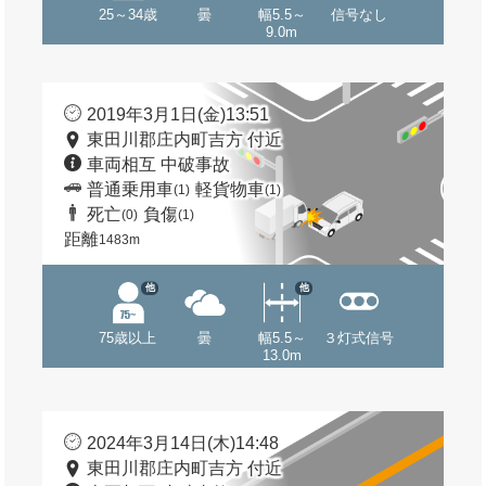
25～34歳
曇
幅5.5～
信号なし
9.0m
2019年3月1日(金)13:51
東田川郡庄内町吉方 付近
車両相互 中破事故
普通乗用車
軽貨物車
(1)
(1)
死亡
負傷
(0)
(1)
距離
1483m
他
他
75歳以上
曇
幅5.5～
３灯式信号
13.0m
2024年3月14日(木)14:48
東田川郡庄内町吉方 付近