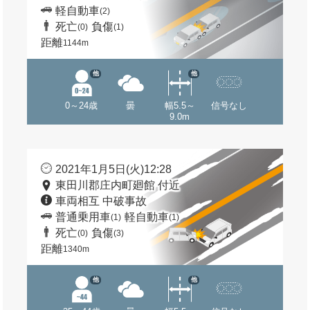
軽自動車
(2)
死亡
負傷
(0)
(1)
距離
1144m
他
他
0～24歳
曇
幅5.5～
信号なし
9.0m
2021年1月5日(火)12:28
東田川郡庄内町廻館 付近
車両相互 中破事故
普通乗用車
軽自動車
(1)
(1)
死亡
負傷
(0)
(3)
距離
1340m
他
他