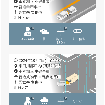
車両相互 小破事故
普通乗用車
(2)
死亡
負傷
(0)
(2)
距離
1495m
他
他
35～44歳
曇
幅9.0～
３灯式信号
13.0m
2024年10月7日(月)11:10
東田川郡庄内町廻館 付近
車両相互 中破事故
普通貨物車
軽自動車
(1)
(1)
死亡
負傷
(0)
(1)
距離
1497m
他
他