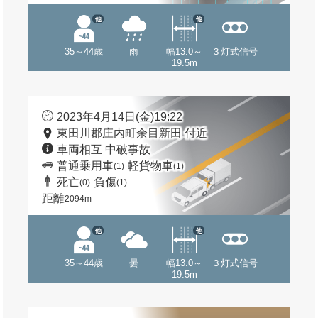
他
他
35～44歳
雨
幅13.0～
３灯式信号
19.5m
2023年4月14日(金)19:22
東田川郡庄内町余目新田 付近
車両相互 中破事故
普通乗用車
軽貨物車
(1)
(1)
死亡
負傷
(0)
(1)
距離
2094m
他
他
35～44歳
曇
幅13.0～
３灯式信号
19.5m