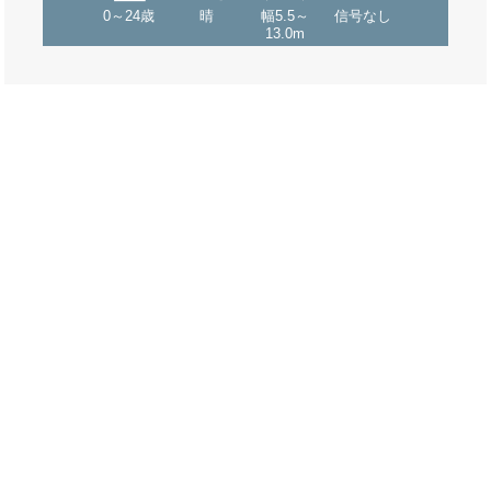
0～24歳
晴
幅5.5～
信号なし
13.0m