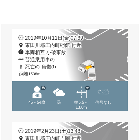
2019年10月11日(金)07:39
東田川郡庄内町廻館 付近
車両相互 小破事故
普通乗用車
(2)
死亡
負傷
(0)
(1)
距離
1538m
他
他
45～54歳
曇
幅5.5～
信号なし
13.0m
2019年2月23日(土)13:48
東田川郡庄内町吉岡 付近