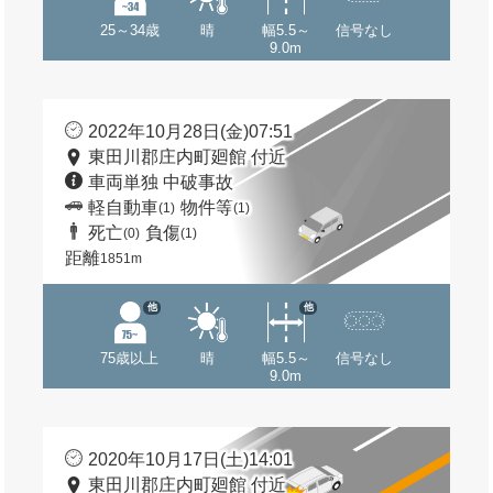
25～34歳
晴
幅5.5～
信号なし
9.0m
2022年10月28日(金)07:51
東田川郡庄内町廻館 付近
車両単独 中破事故
軽自動車
物件等
(1)
(1)
死亡
負傷
(0)
(1)
距離
1851m
他
他
75歳以上
晴
幅5.5～
信号なし
9.0m
2020年10月17日(土)14:01
東田川郡庄内町廻館 付近