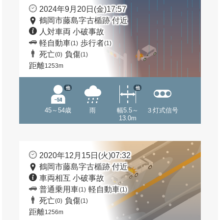
2024年9月20日(金)17:57
鶴岡市藤島字古楯跡 付近
人対車両 小破事故
軽自動車
歩行者
(1)
(1)
死亡
負傷
(0)
(1)
距離
1253m
他
他
45～54歳
雨
幅5.5～
３灯式信号
13.0m
2020年12月15日(火)07:32
鶴岡市藤島字古楯跡 付近
車両相互 小破事故
普通乗用車
軽自動車
(1)
(1)
死亡
負傷
(0)
(1)
距離
1256m