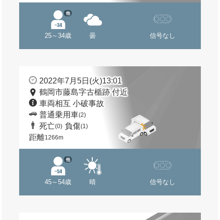
他
25～34歳
曇
信号なし
2022年7月5日(火)13:01
鶴岡市藤島字古楯跡 付近
車両相互 小破事故
普通乗用車
(2)
死亡
負傷
(0)
(1)
距離
1266m
他
45～54歳
晴
信号なし