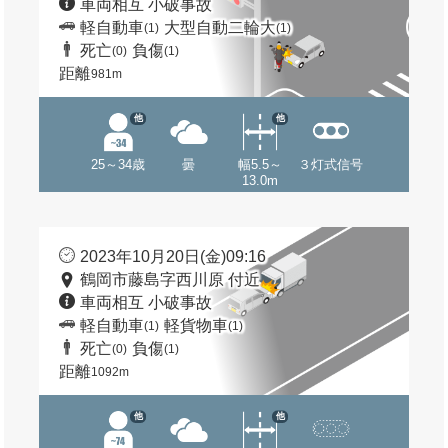
車両相互 小破事故
軽自動車
大型自動二輪大
(1)
(1)
死亡
負傷
(0)
(1)
距離
981m
他
他
25～34歳
曇
幅5.5～
３灯式信号
13.0m
2023年10月20日(金)09:16
鶴岡市藤島字西川原 付近
車両相互 小破事故
軽自動車
軽貨物車
(1)
(1)
死亡
負傷
(0)
(1)
距離
1092m
他
他