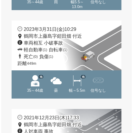
35～44歳
雨
幅5.5～
信号なし
13.0m
2023年3月31日(金)10:29
鶴岡市上藤島字鎧田畑 付近
車両相互 小破事故
軽自動車
自転車
(1)
(1)
死亡
負傷
(0)
(1)
距離
449m
他
他
35～44歳
曇
幅～5.5m
信号なし
2021年12月23日(木)17:33
鶴岡市上藤島字鎧田畑 付近
人対車両 事故