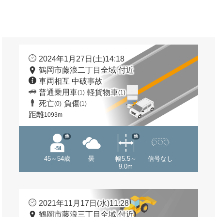
2024年1月27日(土)14:18
鶴岡市藤浪二丁目全域 付近
車両相互 中破事故
普通乗用車
軽貨物車
(1)
(1)
死亡
負傷
(0)
(1)
距離
1093m
他
他
45～54歳
曇
幅5.5～
信号なし
9.0m
2021年11月17日(水)11:28
鶴岡市藤浪三丁目全域 付近