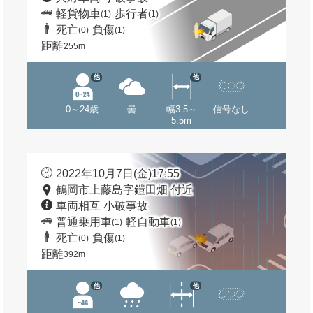
軽貨物車
歩行者
(1)
(1)
死亡
負傷
(0)
(1)
距離
255m
他
他
0～24歳
曇
幅3.5～
信号なし
5.5m
2022年10月7日(金)17:55
鶴岡市上藤島字鎧田畑 付近
車両相互 小破事故
普通乗用車
軽自動車
(1)
(1)
死亡
負傷
(0)
(1)
距離
392m
他
他