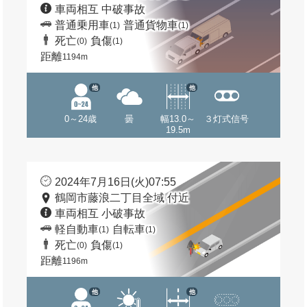
車両相互 中破事故
普通乗用車
普通貨物車
(1)
(1)
死亡
負傷
(0)
(1)
距離
1194m
他
他
0～24歳
曇
幅13.0～
３灯式信号
19.5m
2024年7月16日(火)07:55
鶴岡市藤浪二丁目全域 付近
車両相互 小破事故
軽自動車
自転車
(1)
(1)
死亡
負傷
(0)
(1)
距離
1196m
他
他