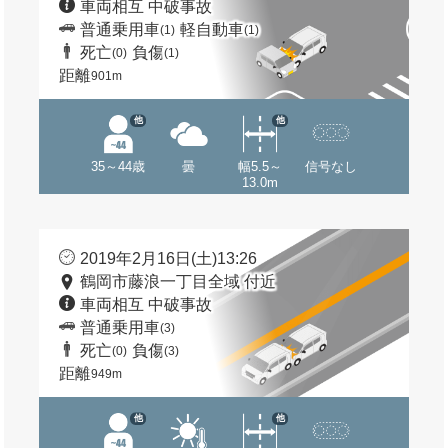
車両相互 中破事故
普通乗用車
軽自動車
(1)
(1)
死亡
負傷
(0)
(1)
距離
901m
他
他
35～44歳
曇
幅5.5～
信号なし
13.0m
2019年2月16日(土)13:26
鶴岡市藤浪一丁目全域 付近
車両相互 中破事故
普通乗用車
(3)
死亡
負傷
(0)
(3)
距離
949m
他
他