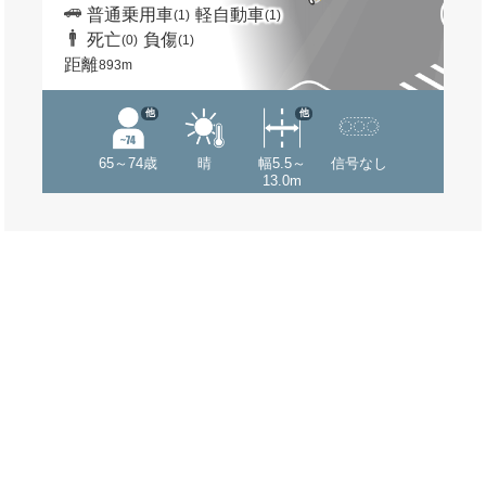
普通乗用車
軽自動車
(1)
(1)
死亡
負傷
(0)
(1)
距離
893m
他
他
65～74歳
晴
幅5.5～
信号なし
13.0m