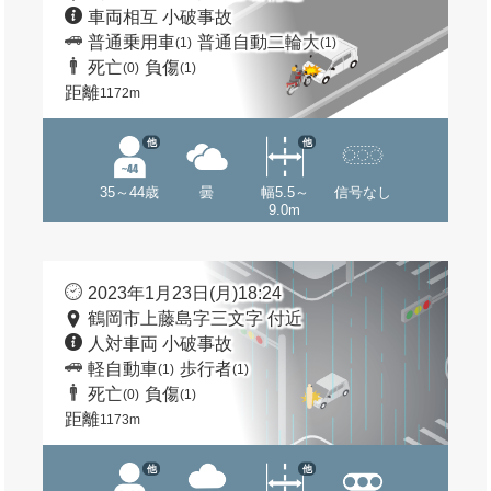
車両相互 小破事故
普通乗用車
普通自動二輪大
(1)
(1)
死亡
負傷
(0)
(1)
距離
1172m
他
他
35～44歳
曇
幅5.5～
信号なし
9.0m
2023年1月23日(月)18:24
鶴岡市上藤島字三文字 付近
人対車両 小破事故
軽自動車
歩行者
(1)
(1)
死亡
負傷
(0)
(1)
距離
1173m
他
他