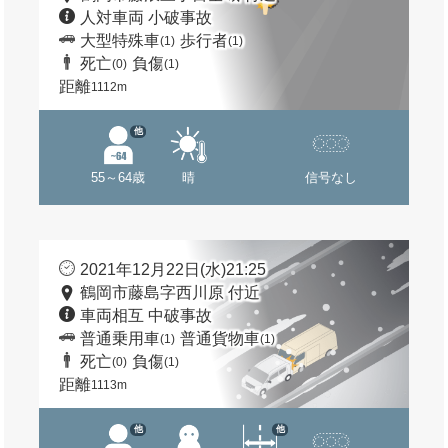
人対車両 小破事故
大型特殊車
歩行者
(1)
(1)
死亡
負傷
(0)
(1)
距離
1112m
他
55～64歳
晴
信号なし
2021年12月22日(水)21:25
鶴岡市藤島字西川原 付近
車両相互 中破事故
普通乗用車
普通貨物車
(1)
(1)
死亡
負傷
(0)
(1)
距離
1113m
他
他