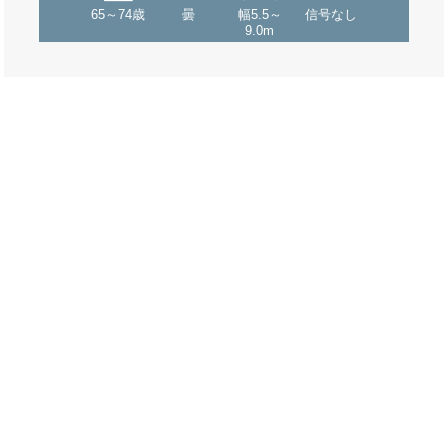
65～74歳
曇
幅5.5～
信号なし
9.0m