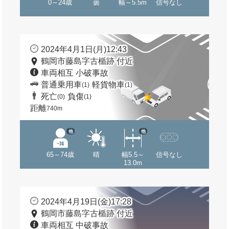
0～24歳
曇
幅～5.5m
信号なし
2024年4月1日(月)12:43
鶴岡市藤島字古楯跡 付近
車両相互 小破事故
普通乗用車
軽貨物車
(1)
(1)
死亡
負傷
(0)
(1)
距離
740m
他
他
65～74歳
晴
幅5.5～
信号なし
13.0m
2024年4月19日(金)17:28
鶴岡市藤島字古楯跡 付近
車両相互 中破事故