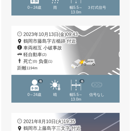
0～24歳
雨
幅5.5～
３灯式信号
13.0m
2023年10月13日(金)09:43
鶴岡市藤島字古楯跡 付近
車両相互 小破事故
軽自動車
(2)
死亡
負傷
(0)
(1)
距離
1194m
他
他
0～24歳
晴
幅5.5～
信号なし
13.0m
2021年8月10日(火)19:35
鶴岡市上藤島字三文字 付近