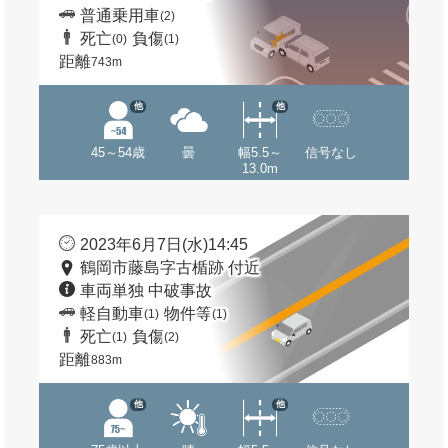
普通乗用車
(2)
死亡
負傷
(0)
(1)
距離
743m
他
他
45～54歳
曇
幅5.5～
信号なし
13.0m
2023年6月7日(水)14:45
鶴岡市藤島字古楯跡 付近
車両単独 中破事故
軽自動車
物件等
(1)
(1)
死亡
負傷
(1)
(2)
距離
883m
他
他