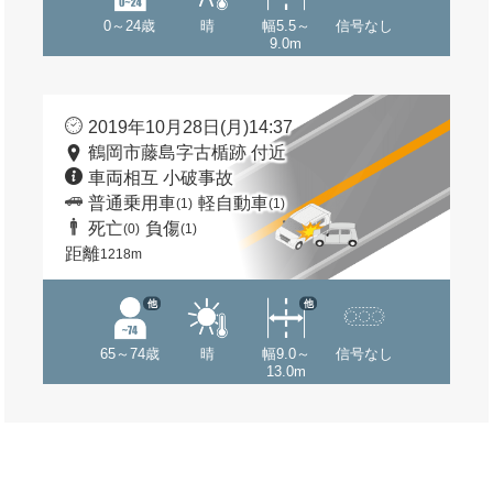
0～24歳
晴
幅5.5～
信号なし
9.0m
2019年10月28日(月)14:37
鶴岡市藤島字古楯跡 付近
車両相互 小破事故
普通乗用車
軽自動車
(1)
(1)
死亡
負傷
(0)
(1)
距離
1218m
他
他
65～74歳
晴
幅9.0～
信号なし
13.0m