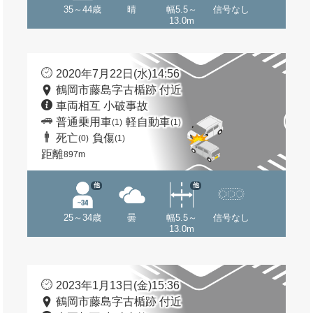
35～44歳
晴
幅5.5～
信号なし
13.0m
2020年7月22日(水)14:56
鶴岡市藤島字古楯跡 付近
車両相互 小破事故
普通乗用車
軽自動車
(1)
(1)
死亡
負傷
(0)
(1)
距離
897m
他
他
25～34歳
曇
幅5.5～
信号なし
13.0m
2023年1月13日(金)15:36
鶴岡市藤島字古楯跡 付近