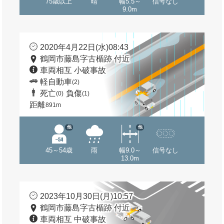
75歳以上
晴
幅5.5～
信号なし
9.0m
2020年4月22日(水)08:43
鶴岡市藤島字古楯跡 付近
車両相互 小破事故
軽自動車
(2)
死亡
負傷
(0)
(1)
距離
891m
他
他
45～54歳
雨
幅9.0～
信号なし
13.0m
2023年10月30日(月)10:57
鶴岡市藤島字古楯跡 付近
車両相互 中破事故