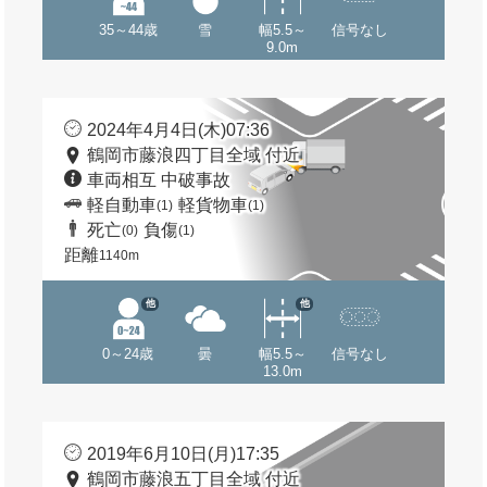
35～44歳
雪
幅5.5～
信号なし
9.0m
2024年4月4日(木)07:36
鶴岡市藤浪四丁目全域 付近
車両相互 中破事故
軽自動車
軽貨物車
(1)
(1)
死亡
負傷
(0)
(1)
距離
1140m
他
他
0～24歳
曇
幅5.5～
信号なし
13.0m
2019年6月10日(月)17:35
鶴岡市藤浪五丁目全域 付近