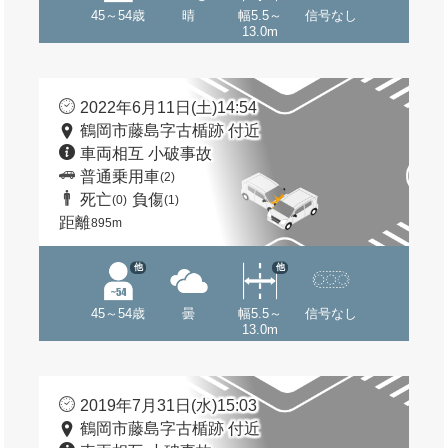
45～54歳
晴
幅5.5～
信号なし
13.0m
2022年6月11日(土)14:54
鶴岡市藤島字古楯跡 付近
車両相互 小破事故
普通乗用車
(2)
死亡
負傷
(0)
(1)
距離
895m
他
他
45～54歳
曇
幅5.5～
信号なし
13.0m
2019年7月31日(水)15:03
鶴岡市藤島字古楯跡 付近