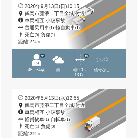
2020年9月13日(日)10:15
鶴岡市藤浪二丁目全域 付近
車両相互 小破事故
普通乗用車
軽自動車
(1)
(1)
死亡
負傷
(0)
(1)
距離
1224m
他
他
45～54歳
曇
幅9.0～
信号なし
13.0m
2020年5月13日(水)12:55
鶴岡市藤浪二丁目全域 付近
車両相互 小破事故
軽貨物車
自転車
(1)
(1)
死亡
負傷
(1)
(0)
距離
1226m