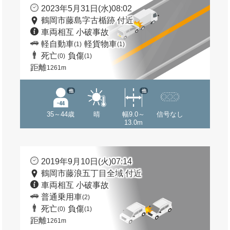
2023年5月31日(水)08:02
鶴岡市藤島字古楯跡 付近
車両相互 小破事故
軽自動車
軽貨物車
(1)
(1)
死亡
負傷
(0)
(1)
距離
1261m
他
他
35～44歳
晴
幅9.0～
信号なし
13.0m
2019年9月10日(火)07:14
鶴岡市藤浪五丁目全域 付近
車両相互 小破事故
普通乗用車
(2)
死亡
負傷
(0)
(1)
距離
1261m