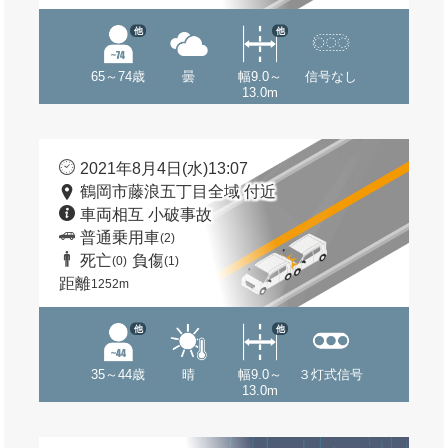
他
他
65～74歳
曇
幅9.0～
信号なし
13.0m
2021年8月4日(水)13:07
鶴岡市藤浪五丁目全域 付近
車両相互 小破事故
普通乗用車
(2)
死亡
負傷
(0)
(1)
距離
1252m
他
他
35～44歳
晴
幅9.0～
３灯式信号
13.0m