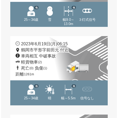
他
他
25～34歳
雪
幅9.0～
３灯式信号
13.0m
2023年6月19日(月)06:15
鶴岡市平形字前田元 付近
車両相互 中破事故
軽貨物車
(2)
死亡
負傷
(0)
(1)
距離
1261m
他
他
25～34歳
晴
幅～5.5m
信号なし