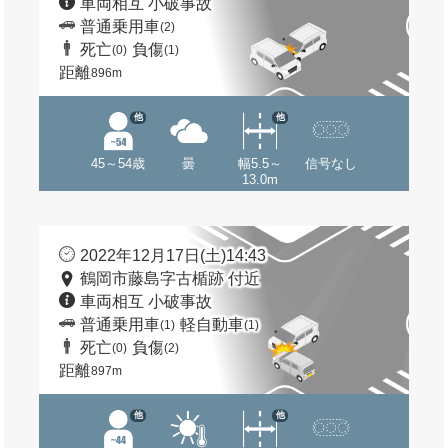
車両相互 小破事故
普通乗用車
(2)
死亡
負傷
(0)
(1)
距離
896m
他
他
45～54歳
曇
幅5.5～
信号なし
13.0m
2022年12月17日(土)14:43
鶴岡市藤島字古楯跡 付近
車両相互 小破事故
普通乗用車
軽自動車
(1)
(1)
死亡
負傷
(0)
(2)
距離
897m
他
他