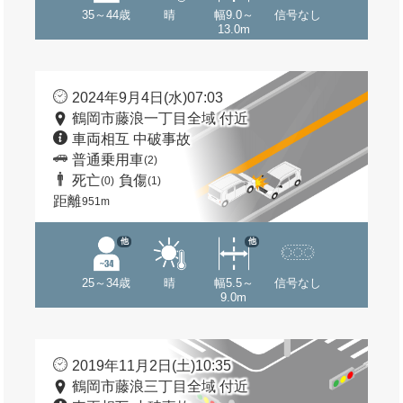
35～44歳
晴
幅9.0～
信号なし
13.0m
2024年9月4日(水)07:03
鶴岡市藤浪一丁目全域 付近
車両相互 中破事故
普通乗用車
(2)
死亡
負傷
(0)
(1)
距離
951m
他
他
25～34歳
晴
幅5.5～
信号なし
9.0m
2019年11月2日(土)10:35
鶴岡市藤浪三丁目全域 付近