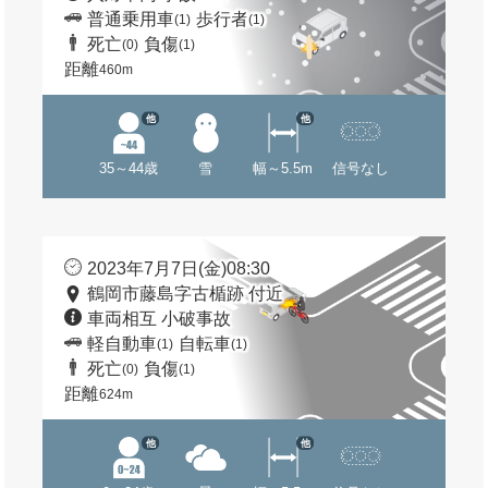
普通乗用車
歩行者
(1)
(1)
死亡
負傷
(0)
(1)
距離
460m
他
他
35～44歳
雪
幅～5.5m
信号なし
2023年7月7日(金)08:30
鶴岡市藤島字古楯跡 付近
車両相互 小破事故
軽自動車
自転車
(1)
(1)
死亡
負傷
(0)
(1)
距離
624m
他
他