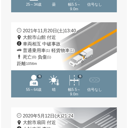
25～34歳
曇
幅5.5～
信号なし
9.0m
2021年11月20日(土)13:40
大館市山館 付近
車両相互 中破事故
普通乗用車
軽貨物車
(1)
(1)
死亡
負傷
(0)
(1)
距離
1056m
他
他
55～64歳
晴
幅5.5～
信号なし
9.0m
2020年5月12日(火)21:24
大館市扇田 付近