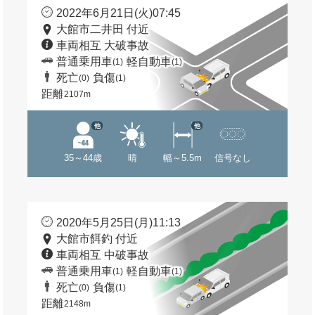
2022年6月21日(火)07:45
大館市二井田 付近
車両相互 大破事故
普通乗用車
軽自動車
(1)
(1)
死亡
負傷
(0)
(1)
距離
2107m
他
他
35～44歳
晴
幅～5.5m
信号なし
2020年5月25日(月)11:13
大館市餌釣 付近
車両相互 中破事故
普通乗用車
軽自動車
(1)
(1)
死亡
負傷
(0)
(1)
距離
2148m