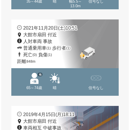
35～44歳
晴
幅5.5～
信号なし
13.0m
2021年11月20日(土)10:51
大館市扇田 付近
人対車両 事故
普通乗用車
歩行者
(1)
(1)
死亡
負傷
(0)
(1)
距離
848m
他
65～74歳
晴
信号なし
2019年4月15日(月)18:11
大館市扇田 付近
車両相互 中破事故