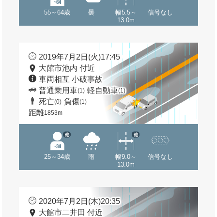
55～64歳
曇
幅5.5～
信号なし
13.0m
2019年7月2日(火)17:45
大館市池内 付近
車両相互 小破事故
普通乗用車
軽自動車
(1)
(1)
死亡
負傷
(0)
(1)
距離
1853m
他
他
25～34歳
雨
幅9.0～
信号なし
13.0m
2020年7月2日(木)20:35
大館市二井田 付近