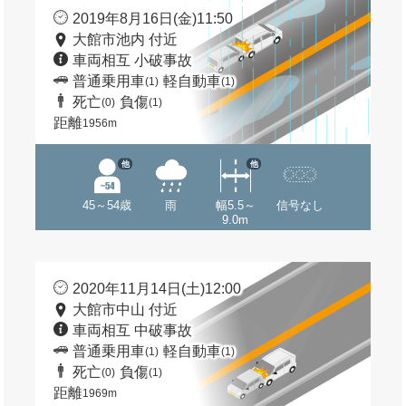
2019年8月16日(金)11:50
大館市池内 付近
車両相互 小破事故
普通乗用車
軽自動車
(1)
(1)
死亡
負傷
(0)
(1)
距離
1956m
他
他
45～54歳
雨
幅5.5～
信号なし
9.0m
2020年11月14日(土)12:00
大館市中山 付近
車両相互 中破事故
普通乗用車
軽自動車
(1)
(1)
死亡
負傷
(0)
(1)
距離
1969m