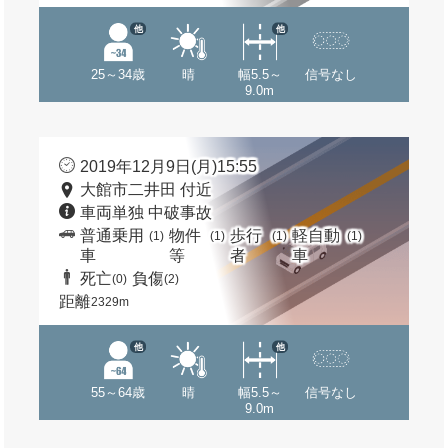
他
他
25～34歳
晴
幅5.5～
信号なし
9.0m
2019年12月9日(月)15:55
大館市二井田 付近
車両単独 中破事故
普通乗用
物件
歩行
軽自動
(1)
(1)
(1)
(1)
車
等
者
車
死亡
負傷
(0)
(2)
距離
2329m
他
他
55～64歳
晴
幅5.5～
信号なし
9.0m