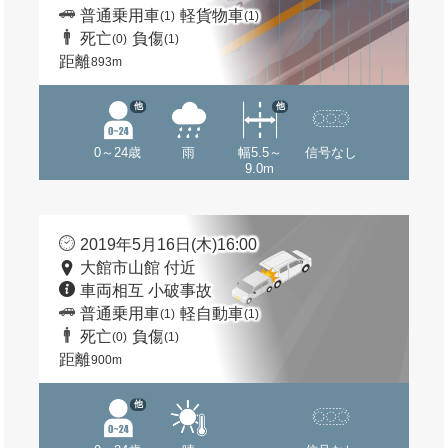
普通乗用車
軽貨物車
(1)
(1)
死亡
負傷
(0)
(1)
距離
893m
他
他
0～24歳
雨
幅5.5～
信号なし
9.0m
2019年5月16日(木)16:00
大館市山館 付近
車両相互 小破事故
普通乗用車
軽自動車
(1)
(1)
死亡
負傷
(0)
(1)
距離
900m
他