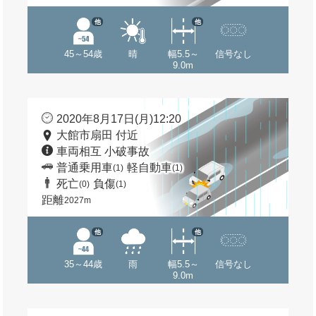
他
他
45～54歳
晴
幅5.5～
信号なし
9.0m
2020年8月17日(月)12:20
大館市扇田 付近
車両相互 小破事故
普通乗用車
軽自動車
(1)
(1)
死亡
負傷
(0)
(1)
距離
2027m
他
他
35～44歳
雨
幅5.5～
信号なし
9.0m