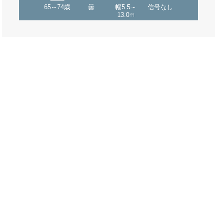
65～74歳
曇
幅5.5～
信号なし
13.0m