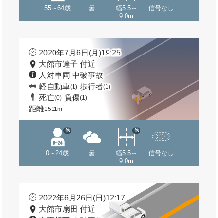
55～64歳
曇
幅5.5～
信号なし
9.0m
2020年7月6日(月)19:25
大館市達子 付近
人対車両 中破事故
軽自動車
歩行者
(1)
(1)
死亡
負傷
(0)
(1)
距離
1511m
他
他
0～24歳
曇
幅5.5～
信号なし
9.0m
2022年6月26日(日)12:17
大館市扇田 付近