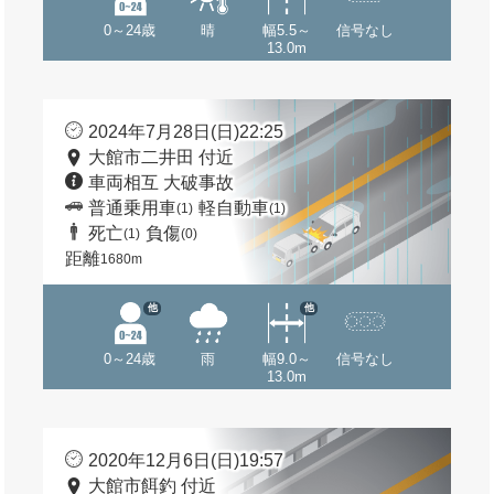
0～24歳
晴
幅5.5～
信号なし
13.0m
2024年7月28日(日)22:25
大館市二井田 付近
車両相互 大破事故
普通乗用車
軽自動車
(1)
(1)
死亡
負傷
(1)
(0)
距離
1680m
他
他
0～24歳
雨
幅9.0～
信号なし
13.0m
2020年12月6日(日)19:57
大館市餌釣 付近