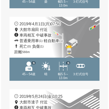
45～54歳
曇
幅5.5～
３灯式信号
13.0m
2019年4月1日(月)07:50
大館市扇田 付近
車両相互 中破事故
普通乗用車
軽自動車
(1)
(1)
死亡
負傷
(0)
(1)
距離
566m
他
他
45～54歳
晴
幅5.5～
３灯式信号
13.0m
2019年5月24日(金)10:25
大館市達子 付近
車両相互 中破事故