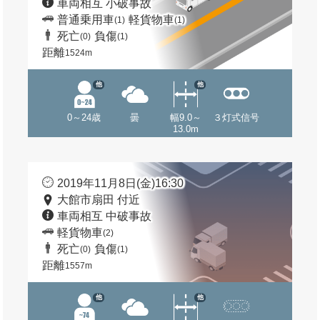
車両相互 小破事故
普通乗用車
軽貨物車
(1)
(1)
死亡
負傷
(0)
(1)
距離
1524m
他
他
0～24歳
曇
幅9.0～
３灯式信号
13.0m
2019年11月8日(金)16:30
大館市扇田 付近
車両相互 中破事故
軽貨物車
(2)
死亡
負傷
(0)
(1)
距離
1557m
他
他