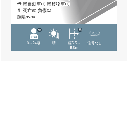
軽自動車
軽貨物車
(1)
(1)
死亡
負傷
(0)
(1)
距離
957m
他
他
0～24歳
晴
幅5.5～
信号なし
9.0m