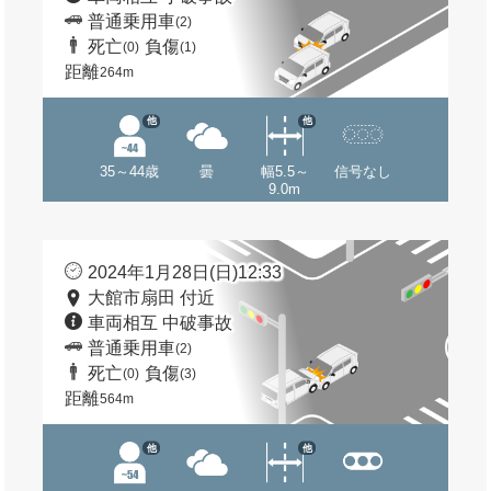
普通乗用車
(2)
死亡
負傷
(0)
(1)
距離
264m
他
他
35～44歳
曇
幅5.5～
信号なし
9.0m
2024年1月28日(日)12:33
大館市扇田 付近
車両相互 中破事故
普通乗用車
(2)
死亡
負傷
(0)
(3)
距離
564m
他
他