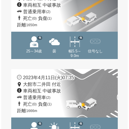
車両相互 中破事故
普通乗用車
(2)
死亡
負傷
(0)
(1)
距離
1650m
他
他
25～34歳
曇
幅5.5～
信号なし
9.0m
2023年4月11日(火)07:35
大館市二井田 付近
車両相互 中破事故
普通乗用車
(2)
死亡
負傷
(0)
(1)
距離
1666m
他
他