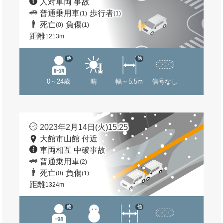
人対車両 事故
普通乗用車
歩行者
(1)
(1)
死亡
負傷
(0)
(1)
距離
1213m
他
他
0～24歳
晴
幅～5.5m
信号なし
2023年2月14日(火)15:25
大館市山館 付近
車両相互 中破事故
普通乗用車
(2)
死亡
負傷
(0)
(1)
距離
1324m
他
他