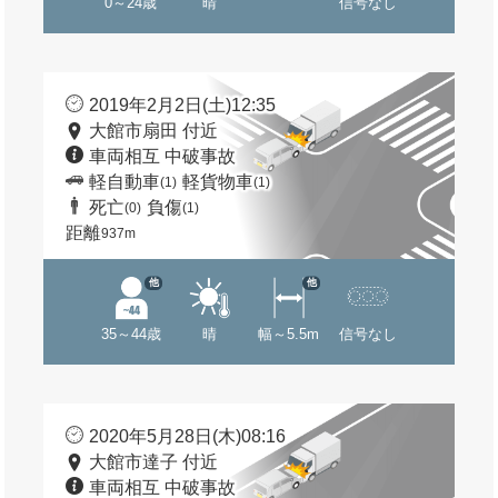
0～24歳
晴
信号なし
2019年2月2日(土)12:35
大館市扇田 付近
車両相互 中破事故
軽自動車
軽貨物車
(1)
(1)
死亡
負傷
(0)
(1)
距離
937m
他
他
35～44歳
晴
幅～5.5m
信号なし
2020年5月28日(木)08:16
大館市達子 付近
車両相互 中破事故