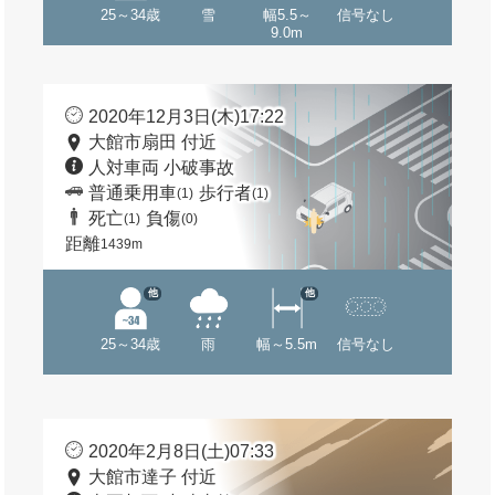
25～34歳
雪
幅5.5～
信号なし
9.0m
2020年12月3日(木)17:22
大館市扇田 付近
人対車両 小破事故
普通乗用車
歩行者
(1)
(1)
死亡
負傷
(1)
(0)
距離
1439m
他
他
25～34歳
雨
幅～5.5m
信号なし
2020年2月8日(土)07:33
大館市達子 付近