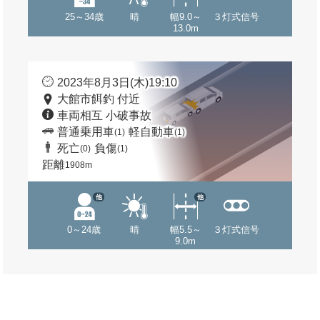
25～34歳
晴
幅9.0～
３灯式信号
13.0m
2023年8月3日(木)19:10
大館市餌釣 付近
車両相互 小破事故
普通乗用車
軽自動車
(1)
(1)
死亡
負傷
(0)
(1)
距離
1908m
他
他
0～24歳
晴
幅5.5～
３灯式信号
9.0m