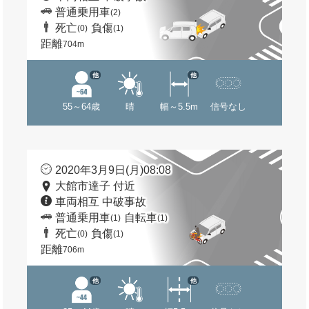
普通乗用車
(2)
死亡
負傷
(0)
(1)
距離
704m
他
他
55～64歳
晴
幅～5.5m
信号なし
2020年3月9日(月)08:08
大館市達子 付近
車両相互 中破事故
普通乗用車
自転車
(1)
(1)
死亡
負傷
(0)
(1)
距離
706m
他
他