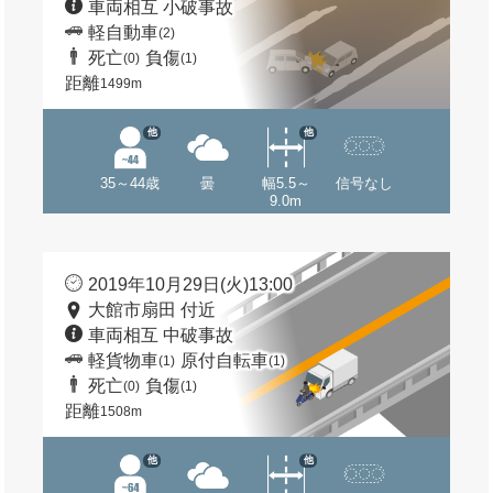
車両相互 小破事故
軽自動車
(2)
死亡
負傷
(0)
(1)
距離
1499m
他
他
35～44歳
曇
幅5.5～
信号なし
9.0m
2019年10月29日(火)13:00
大館市扇田 付近
車両相互 中破事故
軽貨物車
原付自転車
(1)
(1)
死亡
負傷
(0)
(1)
距離
1508m
他
他