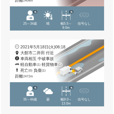
距離
2408m
他
他
25～34歳
晴
幅5.5～
信号なし
9.0m
2021年5月18日(火)06:18
大館市二井田 付近
車両相互 中破事故
軽自動車
軽貨物車
(1)
(1)
死亡
負傷
(0)
(1)
距離
2472m
他
他
35～44歳
曇
幅9.0～
信号なし
13.0m