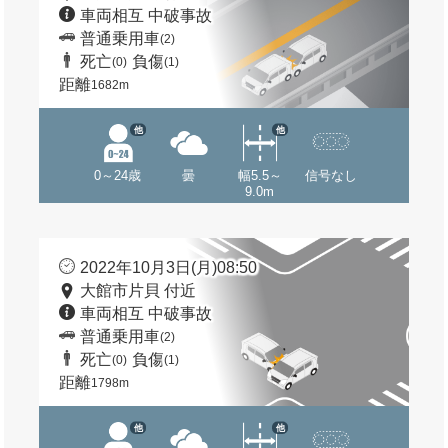
車両相互 中破事故
普通乗用車
(2)
死亡
負傷
(0)
(1)
距離
1682m
他
他
0～24歳
曇
幅5.5～
信号なし
9.0m
2022年10月3日(月)08:50
大館市片貝 付近
車両相互 中破事故
普通乗用車
(2)
死亡
負傷
(0)
(1)
距離
1798m
他
他