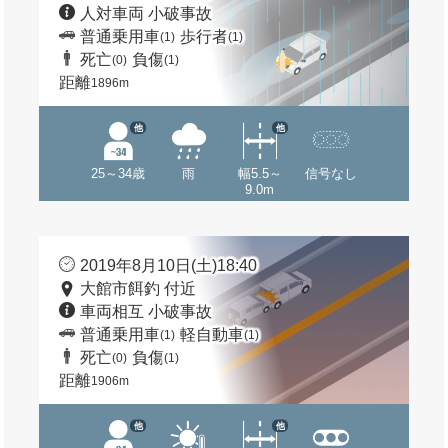
人対車両 小破事故
普通乗用車
歩行者
(1)
(1)
死亡
負傷
(0)
(1)
距離
1896m
他
他
25～34歳
雨
幅5.5～
信号なし
9.0m
2019年8月10日(土)18:40
大館市餌釣 付近
車両相互 小破事故
普通乗用車
軽自動車
(1)
(1)
死亡
負傷
(0)
(1)
距離
1906m
他
他