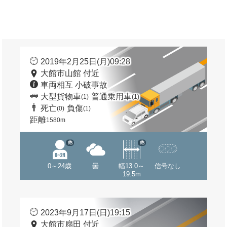
2019年2月25日(月)09:28
大館市山館 付近
車両相互 小破事故
大型貨物車
普通乗用車
(1)
(1)
死亡
負傷
(0)
(1)
距離
1580m
他
他
0～24歳
曇
幅13.0～
信号なし
19.5m
2023年9月17日(日)19:15
大館市扇田 付近