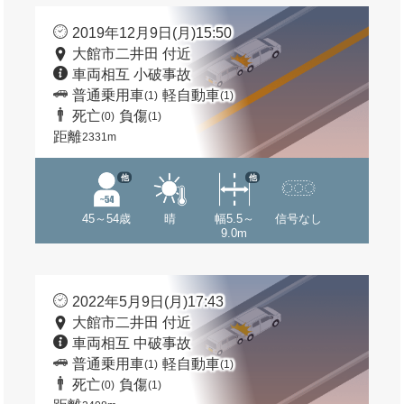
2019年12月9日(月)15:50
大館市二井田 付近
車両相互 小破事故
普通乗用車
軽自動車
(1)
(1)
死亡
負傷
(0)
(1)
距離
2331m
他
他
45～54歳
晴
幅5.5～
信号なし
9.0m
2022年5月9日(月)17:43
大館市二井田 付近
車両相互 中破事故
普通乗用車
軽自動車
(1)
(1)
死亡
負傷
(0)
(1)