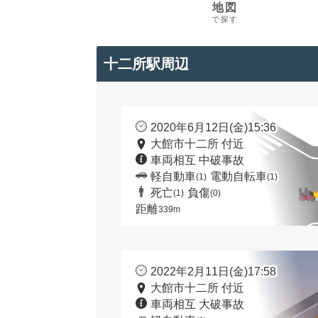
地図
で探す
十二所駅周辺
2020年6月12日(金)15:36
大館市十二所 付近
車両相互 中破事故
軽自動車
電動自転車
(1)
(1)
死亡
負傷
(1)
(0)
距離
339m
2022年2月11日(金)17:58
大館市十二所 付近
車両相互 大破事故