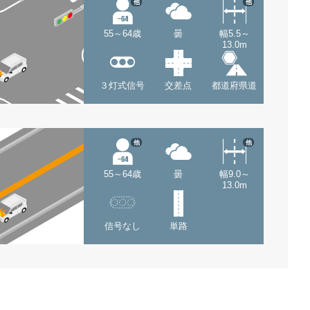
他
他
55～64歳
曇
幅5.5～
13.0m
３灯式信号
交差点
都道府県道
他
他
55～64歳
曇
幅9.0～
13.0m
信号なし
単路