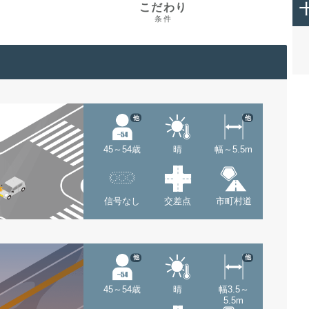
こだわり
条件
他
他
45～54歳
晴
幅～5.5m
信号なし
交差点
市町村道
他
他
45～54歳
晴
幅3.5～
5.5m