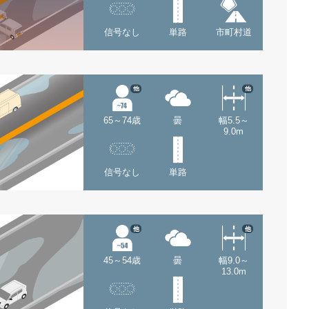
信号なし
単路
市町村道
他
他
65～74歳
曇
幅5.5～
9.0m
信号なし
単路
他
他
45～54歳
曇
幅9.0～
13.0m