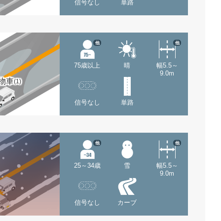
信号なし
単路
他
他
75歳以上
晴
幅5.5～
9.0m
物車
(1)
信号なし
単路
他
他
25～34歳
雪
幅5.5～
9.0m
信号なし
カーブ