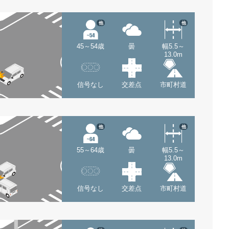
他
他
45～54歳
曇
幅5.5～
13.0m
信号なし
交差点
市町村道
他
他
55～64歳
曇
幅5.5～
13.0m
信号なし
交差点
市町村道