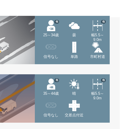
他
他
25～34歳
曇
幅5.5～
9.0m
信号なし
単路
市町村道
他
他
35～44歳
晴
幅5.5～
9.0m
信号なし
交差点付近