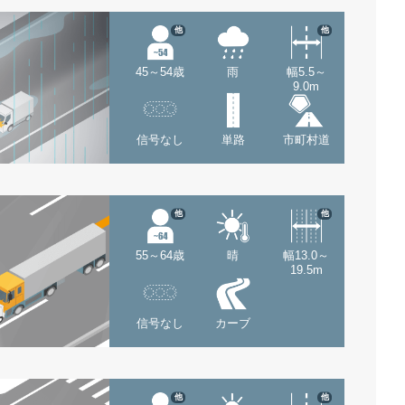
他
他
45～54歳
雨
幅5.5～
9.0m
信号なし
単路
市町村道
他
他
55～64歳
晴
幅13.0～
19.5m
信号なし
カーブ
他
他