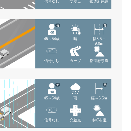
信号なし
交差点
都道府県道
他
他
45～54歳
晴
幅5.5～
9.0m
信号なし
カーブ
都道府県道
他
他
45～54歳
雨
幅～5.5m
信号なし
交差点
市町村道