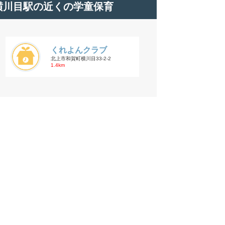
横川目駅の近くの学童保育
くれよんクラブ
北上市和賀町横川目33-2-2
1.4km