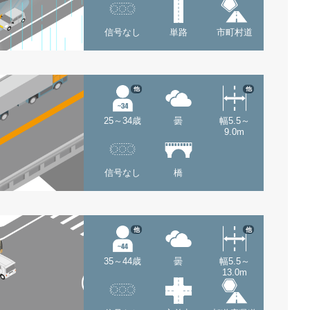
信号なし
単路
市町村道
他
他
25～34歳
曇
幅5.5～
9.0m
信号なし
橋
他
他
35～44歳
曇
幅5.5～
13.0m