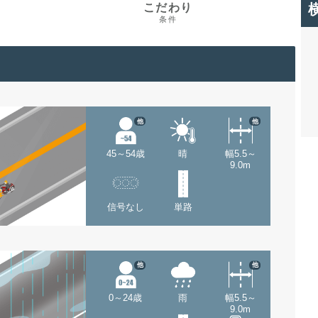
こだわり
条件
他
他
45～54歳
晴
幅5.5～
9.0m
信号なし
単路
他
他
0～24歳
雨
幅5.5～
9.0m