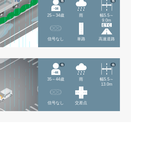
他
他
25～34歳
雨
幅5.5～
9.0m
信号なし
単路
高速道路
他
他
35～44歳
雨
幅5.5～
13.0m
信号なし
交差点