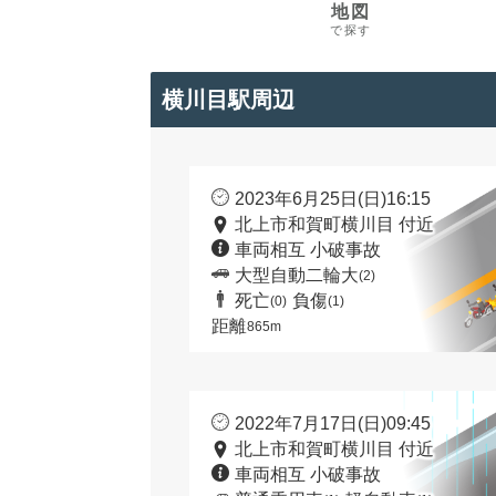
地図
で探す
横川目駅周辺
2023年6月25日(日)16:15
北上市和賀町横川目 付近
車両相互 小破事故
大型自動二輪大
(2)
死亡
負傷
(0)
(1)
距離
865m
2022年7月17日(日)09:45
北上市和賀町横川目 付近
車両相互 小破事故