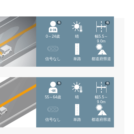
他
他
0～24歳
晴
幅5.5～
9.0m
信号なし
単路
都道府県道
他
他
55～64歳
晴
幅5.5～
9.0m
信号なし
単路
都道府県道