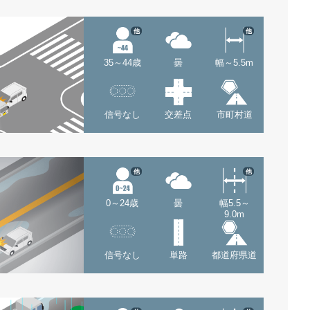
他
他
35～44歳
曇
幅～5.5m
信号なし
交差点
市町村道
他
他
0～24歳
曇
幅5.5～
9.0m
信号なし
単路
都道府県道