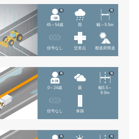
他
他
45～54歳
雨
幅～5.5m
信号なし
交差点
都道府県道
他
他
0～24歳
曇
幅5.5～
9.0m
信号なし
単路
他
他