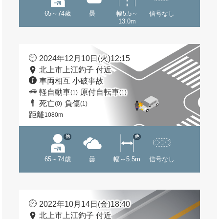
65～74歳
曇
幅5.5～
信号なし
13.0m
2024年12月10日(火)12:15
北上市上江釣子 付近
車両相互 小破事故
軽自動車
原付自転車
(1)
(1)
死亡
負傷
(0)
(1)
距離
1080m
他
他
65～74歳
曇
幅～5.5m
信号なし
2022年10月14日(金)18:40
北上市上江釣子 付近