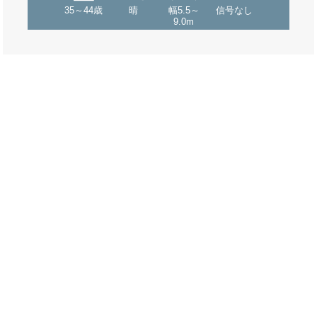
35～44歳
晴
幅5.5～
信号なし
9.0m