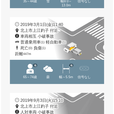
35～44歳
雪
幅9.0～
信号なし
13.0m
2019年3月1日(金)11:40
北上市上江釣子 付近
車両相互 小破事故
普通乗用車
軽自動車
(1)
(1)
死亡
負傷
(0)
(1)
距離
447m
他
他
65～74歳
曇
幅～5.5m
信号なし
2019年9月3日(火)15:10
北上市上江釣子 付近
人対車両 小破事故