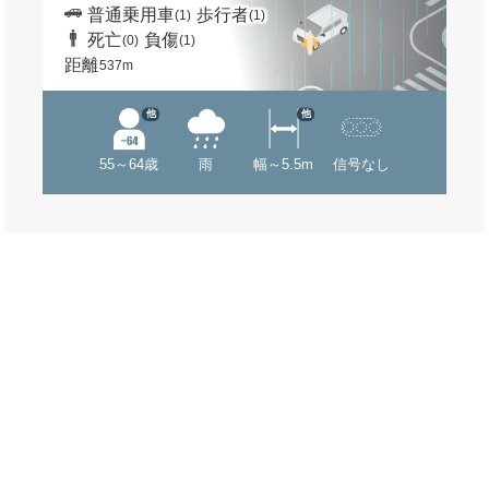
普通乗用車
歩行者
(1)
(1)
死亡
負傷
(0)
(1)
距離
537m
他
他
55～64歳
雨
幅～5.5m
信号なし