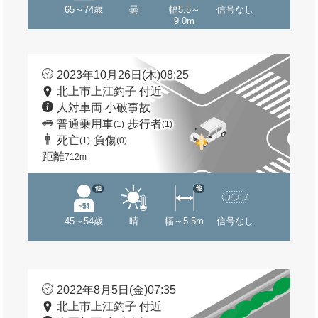
65～74歳
曇
幅5.5～
信号なし
9.0m
2023年10月26日(木)08:25
北上市上江釣子 付近
人対車両 小破事故
普通乗用車
歩行者
(1)
(1)
死亡
負傷
(1)
(0)
距離
712m
他
他
45～54歳
晴
幅～5.5m
信号なし
2022年8月5日(金)07:35
北上市上江釣子 付近