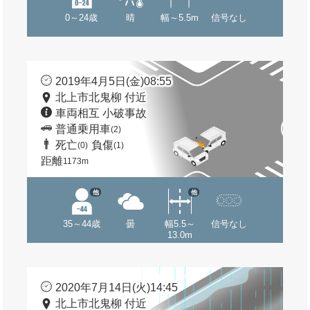
0～24歳
晴
幅～5.5m
信号なし
2019年4月5日(金)08:55
北上市北鬼柳 付近
車両相互 小破事故
普通乗用車
(2)
死亡
負傷
(0)
(1)
距離
1173m
他
他
35～44歳
曇
幅5.5～
信号なし
13.0m
2020年7月14日(火)14:45
北上市北鬼柳 付近