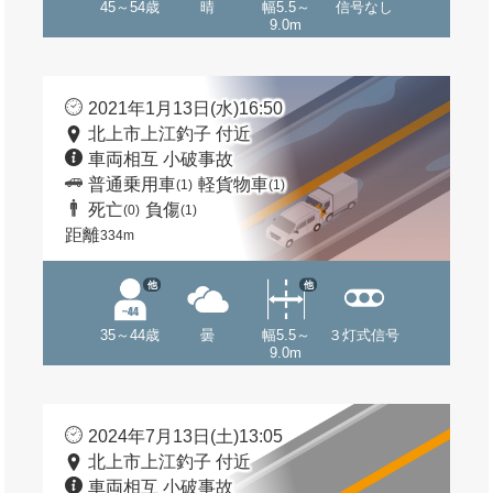
45～54歳
晴
幅5.5～
信号なし
9.0m
2021年1月13日(水)16:50
北上市上江釣子 付近
車両相互 小破事故
普通乗用車
軽貨物車
(1)
(1)
死亡
負傷
(0)
(1)
距離
334m
他
他
35～44歳
曇
幅5.5～
３灯式信号
9.0m
2024年7月13日(土)13:05
北上市上江釣子 付近
車両相互 小破事故