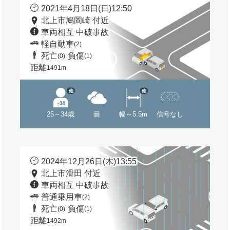
2021年4月18日(日)12:50
北上市鳩岡崎 付近
車両相互 中破事故
軽自動車
(2)
死亡
負傷
(0)
(1)
距離
1491m
他
他
25～34歳
曇
幅～5.5m
信号なし
2024年12月26日(木)13:55
北上市滑田 付近
車両相互 中破事故
普通乗用車
(2)
死亡
負傷
(0)
(1)
距離
1492m