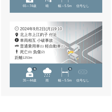
65～74歳
晴
幅～5.5m
信号なし
2024年9月2日(月)19:10
北上市上江釣子 付近
車両相互 小破事故
普通乗用車
軽自動車
(1)
(1)
死亡
負傷
(0)
(2)
距離
1253m
他
他
35～44歳
雨
幅～5.5m
信号なし