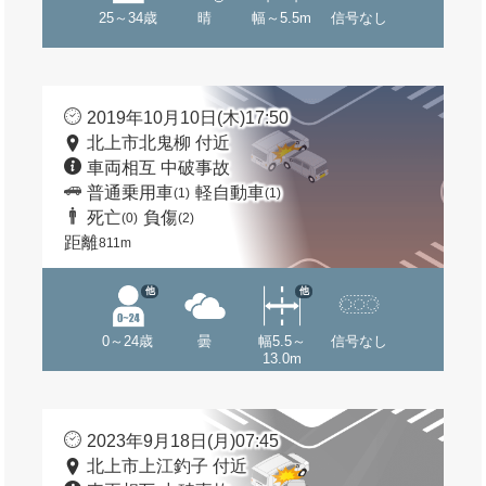
25～34歳
晴
幅～5.5m
信号なし
2019年10月10日(木)17:50
北上市北鬼柳 付近
車両相互 中破事故
普通乗用車
軽自動車
(1)
(1)
死亡
負傷
(0)
(2)
距離
811m
他
他
0～24歳
曇
幅5.5～
信号なし
13.0m
2023年9月18日(月)07:45
北上市上江釣子 付近