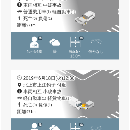
車両相互 中破事故
普通乗用車
軽自動車
(1)
(1)
死亡
負傷
(0)
(1)
距離
971m
他
他
45～54歳
曇
幅5.5～
信号なし
13.0m
2019年6月18日(火)12:30
北上市上江釣子 付近
車両相互 小破事故
軽自動車
軽貨物車
(1)
(1)
死亡
負傷
(0)
(1)
距離
971m
他
他