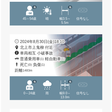
他
他
45～54歳
晴
幅3.5～
信号なし
5.5m
2024年8月30日(金)18:10
北上市上鬼柳 付近
車両相互 小破事故
普通乗用車
軽自動車
(1)
(1)
死亡
負傷
(0)
(1)
距離
1483m
他
他
0～24歳
雨
幅9.0～
信号なし
13.0m