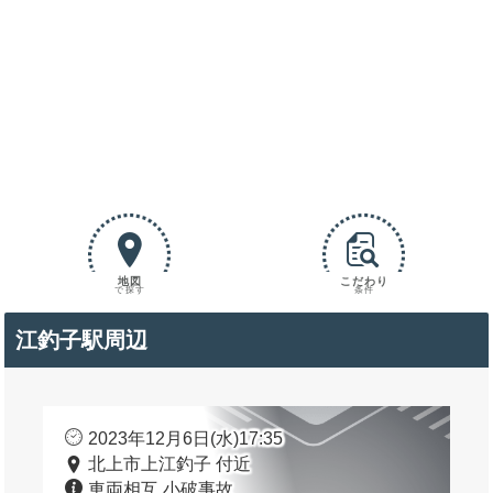
地図
こだわり
で探す
条件
江釣子駅周辺
2023年12月6日(水)17:35
北上市上江釣子 付近
車両相互 小破事故