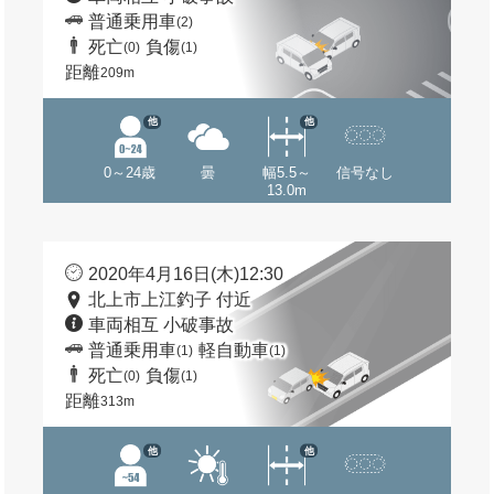
普通乗用車
(2)
死亡
負傷
(0)
(1)
距離
209m
他
他
0～24歳
曇
幅5.5～
信号なし
13.0m
2020年4月16日(木)12:30
北上市上江釣子 付近
車両相互 小破事故
普通乗用車
軽自動車
(1)
(1)
死亡
負傷
(0)
(1)
距離
313m
他
他