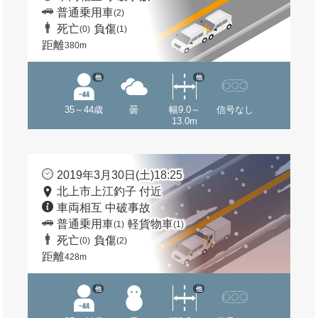
普通乗用車
(2)
死亡
負傷
(0)
(1)
距離
380m
他
他
35～44歳
曇
幅9.0～
信号なし
13.0m
2019年3月30日(土)18:25
北上市上江釣子 付近
車両相互 中破事故
普通乗用車
軽貨物車
(1)
(1)
死亡
負傷
(0)
(2)
距離
428m
他
他