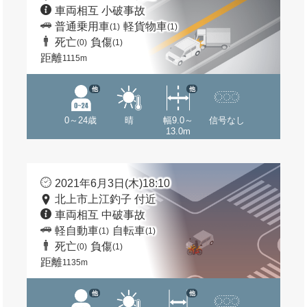
車両相互 小破事故
普通乗用車
軽貨物車
(1)
(1)
死亡
負傷
(0)
(1)
距離
1115m
他
他
0～24歳
晴
幅9.0～
信号なし
13.0m
2021年6月3日(木)18:10
北上市上江釣子 付近
車両相互 中破事故
軽自動車
自転車
(1)
(1)
死亡
負傷
(0)
(1)
距離
1135m
他
他