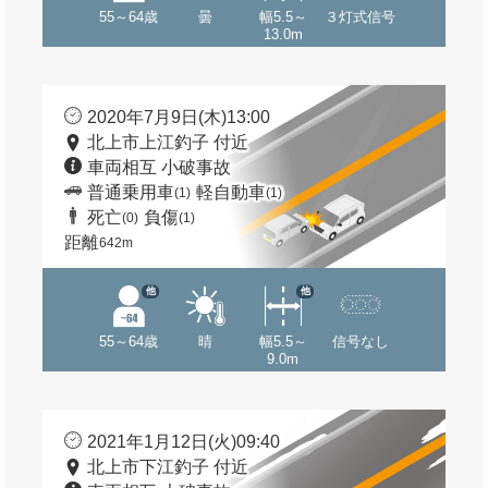
55～64歳
曇
幅5.5～
３灯式信号
13.0m
2020年7月9日(木)13:00
北上市上江釣子 付近
車両相互 小破事故
普通乗用車
軽自動車
(1)
(1)
死亡
負傷
(0)
(1)
距離
642m
他
他
55～64歳
晴
幅5.5～
信号なし
9.0m
2021年1月12日(火)09:40
北上市下江釣子 付近