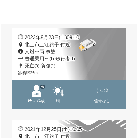
2023年9月23日(土)09:10
北上市上江釣子 付近
人対車両 事故
普通乗用車
歩行者
(1)
(1)
死亡
負傷
(0)
(1)
距離
925m
他
65～74歳
晴
信号なし
2021年12月25日(土)10:05
北上市上江釣子 付近