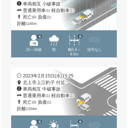
車両相互 小破事故
普通乗用車
軽自動車
(1)
(1)
死亡
負傷
(0)
(1)
距離
1185m
他
他
25～34歳
雨
幅5.5～
信号なし
9.0m
2023年2月15日(水)15:25
北上市上江釣子 付近
車両相互 中破事故
普通乗用車
軽自動車
(1)
(1)
死亡
負傷
(0)
(1)
距離
1204m
他
他