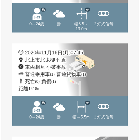
他
他
0～24歳
曇
幅5.5～
３灯式信号
13.0m
2020年11月16日(月)07:45
北上市北鬼柳 付近
車両相互 小破事故
普通乗用車
普通貨物車
(1)
(1)
死亡
負傷
(0)
(1)
距離
1418m
他
他
0～24歳
曇
幅～5.5m
３灯式信号