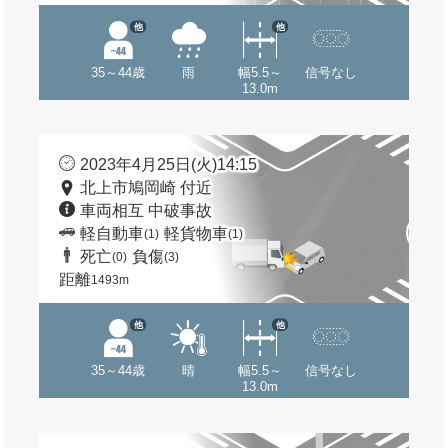
他
他
35～44歳
雨
幅5.5～
信号なし
13.0m
2023年4月25日(火)14:15
北上市鳩岡崎 付近
車両相互 中破事故
軽自動車
軽貨物車
(1)
(1)
死亡
負傷
(0)
(3)
距離
1493m
他
他
35～44歳
晴
幅5.5～
信号なし
13.0m