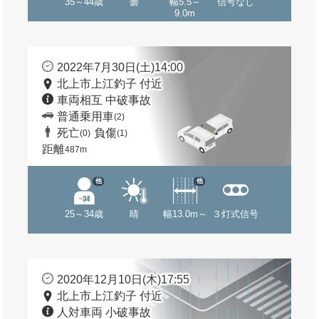
35～44歳
曇
幅5.5～
信号なし
9.0m
2022年7月30日(土)14:00
北上市上江釣子 付近
車両相互 中破事故
普通乗用車
(2)
死亡
負傷
(0)
(1)
距離
487m
他
他
25～34歳
晴
幅13.0m～
３灯式信号
2020年12月10日(木)17:55
北上市上江釣子 付近
人対車両 小破事故