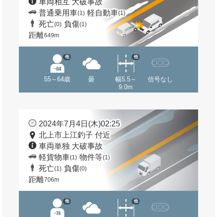
車両相互 大破事故
普通乗用車
軽自動車
(1)
(1)
死亡
負傷
(0)
(1)
距離
649m
他
他
55～64歳
曇
幅5.5～
信号なし
9.0m
2024年7月4日(木)02:25
北上市上江釣子 付近
車両単独 大破事故
軽貨物車
物件等
(1)
(1)
死亡
負傷
(1)
(0)
距離
706m
他
他