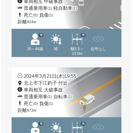
車両相互 中破事故
普通乗用車
軽自動車
(1)
(1)
死亡
負傷
(0)
(1)
距離
824m
他
他
35～44歳
晴
幅5.5～
信号なし
13.0m
2024年3月21日(木)19:55
北上市下江釣子 付近
車両相互 大破事故
普通乗用車
自転車
(1)
(1)
死亡
負傷
(0)
(1)
距離
873m
他
他