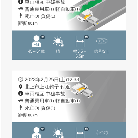
車両相互 中破事故
普通乗用車
軽自動車
(1)
(1)
死亡
負傷
(0)
(1)
距離
801m
他
他
45～54歳
晴
幅3.5～
信号なし
5.5m
2023年2月25日(土)12:33
北上市上江釣子 付近
車両相互 中破事故
普通乗用車
軽自動車
(1)
(1)
死亡
負傷
(0)
(1)
距離
807m
他
他