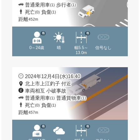
普通乗用車
歩行者
(1)
(1)
死亡
負傷
(0)
(1)
距離
452m
他
他
0～24歳
晴
幅5.5～
信号なし
13.0m
2024年12月4日(水)16:40
北上市上江釣子 付近
車両相互 小破事故
普通乗用車
普通貨物車
(1)
(1)
死亡
負傷
(0)
(1)
距離
457m
他
他