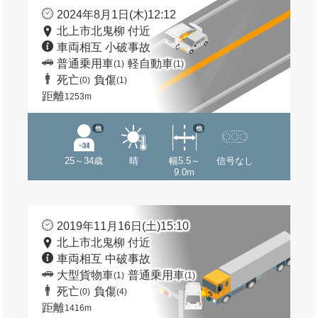
2024年8月1日(木)12:12
北上市北鬼柳 付近
車両相互 小破事故
普通乗用車
軽自動車
(1)
(1)
死亡
負傷
(0)
(1)
距離
1253m
他
他
25～34歳
晴
幅5.5～
信号なし
9.0m
2019年11月16日(土)15:10
北上市北鬼柳 付近
車両相互 中破事故
大型貨物車
普通乗用車
(1)
(1)
死亡
負傷
(0)
(4)
距離
1416m