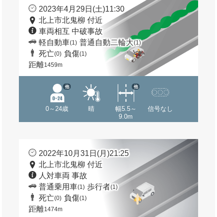
2023年4月29日(土)11:30
北上市北鬼柳 付近
車両相互 中破事故
軽自動車
普通自動二輪大
(1)
(1)
死亡
負傷
(0)
(1)
距離
1459m
他
他
0～24歳
晴
幅5.5～
信号なし
9.0m
2022年10月31日(月)21:25
北上市北鬼柳 付近
人対車両 事故
普通乗用車
歩行者
(1)
(1)
死亡
負傷
(0)
(1)
距離
1474m