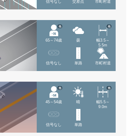
信号なし
交差点
市町村道
他
他
65～74歳
曇
幅3.5～
5.5m
信号なし
単路
市町村道
他
他
45～54歳
晴
幅5.5～
9.0m
信号なし
単路