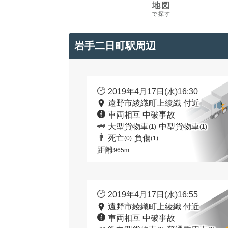
地図
で探す
岩手二日町駅周辺
2019年4月17日(水)16:30
遠野市綾織町上綾織 付近
車両相互 中破事故
大型貨物車
中型貨物車
(1)
(1)
死亡
負傷
(0)
(1)
距離
965m
2019年4月17日(水)16:55
遠野市綾織町上綾織 付近
車両相互 中破事故