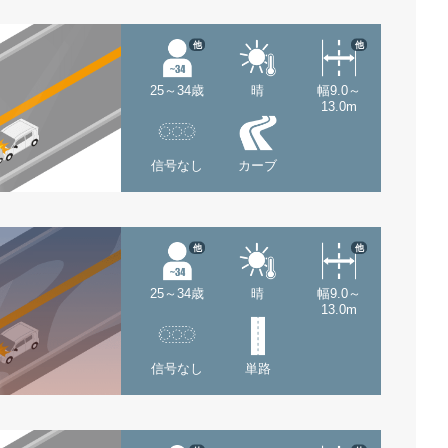
他
他
25～34歳
晴
幅9.0～
13.0m
信号なし
カーブ
他
他
25～34歳
晴
幅9.0～
13.0m
信号なし
単路