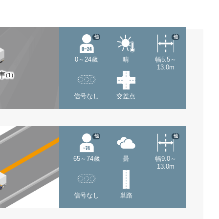
他
他
0～24歳
晴
幅5.5～
13.0m
車
(1)
信号なし
交差点
他
他
65～74歳
曇
幅9.0～
13.0m
信号なし
単路