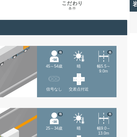
こだわり
条件
他
他
45～54歳
晴
幅5.5～
9.0m
信号なし
交差点付近
他
他
25～34歳
晴
幅9.0～
13.0m