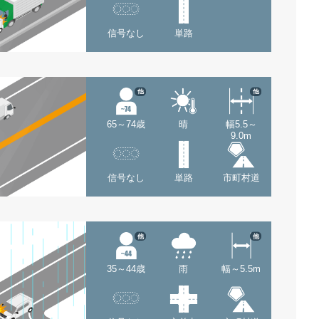
信号なし
単路
他
他
65～74歳
晴
幅5.5～
9.0m
信号なし
単路
市町村道
他
他
35～44歳
雨
幅～5.5m