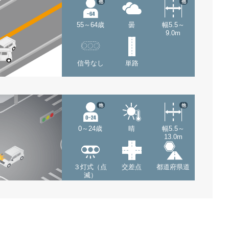
他
他
55～64歳
曇
幅5.5～
9.0m
信号なし
単路
他
他
0～24歳
晴
幅5.5～
13.0m
３灯式（点
交差点
都道府県道
滅）