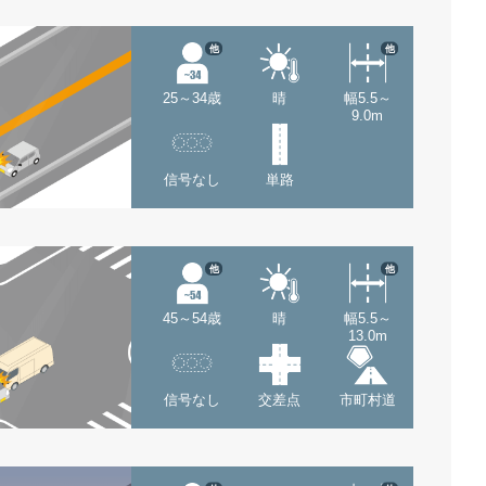
他
他
25～34歳
晴
幅5.5～
9.0m
信号なし
単路
他
他
45～54歳
晴
幅5.5～
13.0m
信号なし
交差点
市町村道