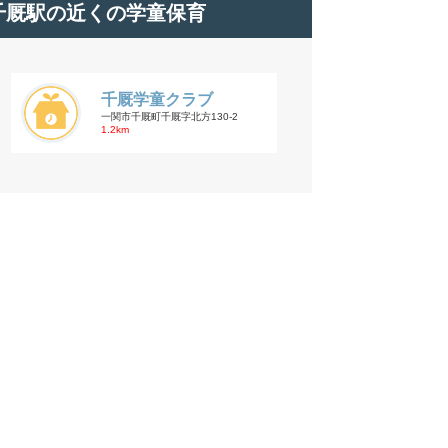
千厩駅の近くの学童保育
千厩学童クラブ
一関市千厩町千厩字北方130-2
1.2km