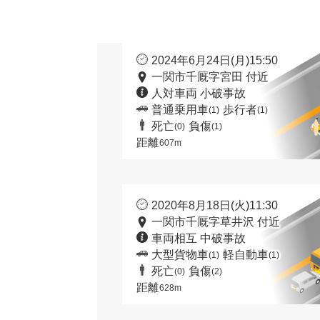
2024年6月24日(月)15:50
一関市千厩字宮田 付近
人対車両 小破事故
普通乗用車
歩行者
(1)
(1)
死亡
負傷
(0)
(1)
距離
607m
2020年8月18日(火)11:30
一関市千厩字草井沢 付近
車両相互 中破事故
大型貨物車
軽自動車
(1)
(1)
死亡
負傷
(0)
(2)
距離
628m