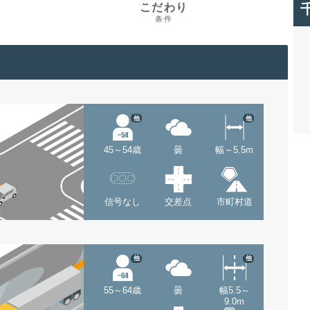
こだわり
条件
他
他
45～54歳
曇
幅～5.5m
信号なし
交差点
市町村道
他
他
55～64歳
曇
幅5.5～
9.0m