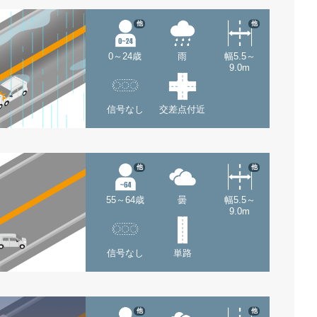
他
他
0～24歳
雨
幅5.5～
9.0m
信号なし
交差点付近
他
他
55～64歳
曇
幅5.5～
9.0m
信号なし
単路
他
他