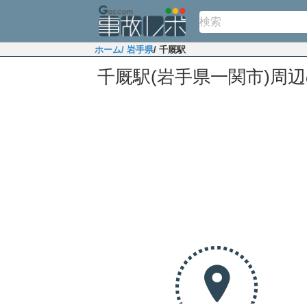
ホーム
/ 岩手県
/ 千厩駅
千厩駅(岩手県一関市)周