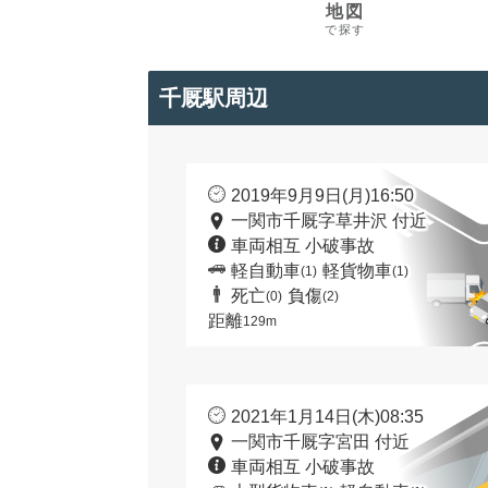
地図
で探す
千厩駅周辺
2019年9月9日(月)16:50
一関市千厩字草井沢 付近
車両相互 小破事故
軽自動車
軽貨物車
(1)
(1)
死亡
負傷
(0)
(2)
距離
129m
2021年1月14日(木)08:35
一関市千厩字宮田 付近
車両相互 小破事故