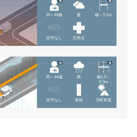
他
他
35～44歳
曇
幅～5.5m
信号なし
交差点
他
他
35～44歳
雨
幅5.5～
9.0m
信号なし
単路
市町村道