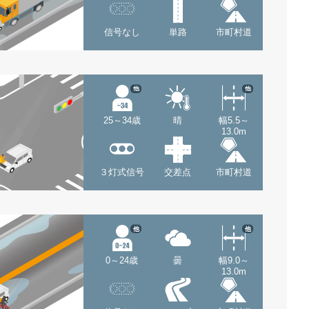
信号なし
単路
市町村道
他
他
25～34歳
晴
幅5.5～
13.0m
３灯式信号
交差点
市町村道
他
他
0～24歳
曇
幅9.0～
13.0m