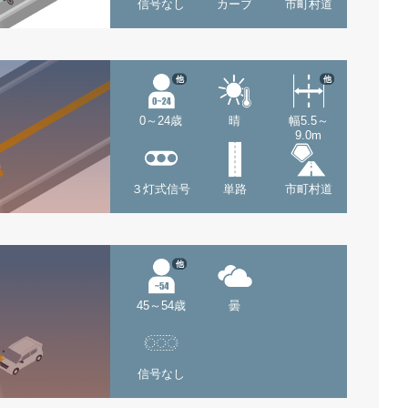
信号なし
カーブ
市町村道
他
他
0～24歳
晴
幅5.5～
9.0m
３灯式信号
単路
市町村道
他
45～54歳
曇
信号なし