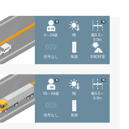
他
他
0～24歳
晴
幅5.5～
9.0m
信号なし
単路
市町村道
他
他
55～64歳
晴
幅5.5～
9.0m
信号なし
単路