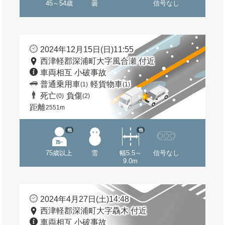
45～54歳
曇
信号なし
2024年12月15日(日)11:55
西津軽郡深浦町大字風合瀬 付近
車両相互 小破事故
普通乗用車
軽貨物車
(1)
(1)
死亡
負傷
(0)
(2)
距離
2551m
他
他
75歳以上
雪
幅5.5～
信号なし
9.0m
2024年4月27日(土)14:48
西津軽郡深浦町大字驫木 付近
車両相互 小破事故