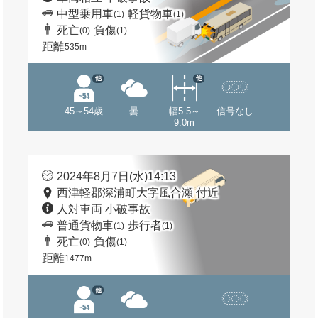
中型乗用車
軽貨物車
(1)
(1)
死亡
負傷
(0)
(1)
距離
535m
他
他
45～54歳
曇
幅5.5～
信号なし
9.0m
2024年8月7日(水)14:13
西津軽郡深浦町大字風合瀬 付近
人対車両 小破事故
普通貨物車
歩行者
(1)
(1)
死亡
負傷
(0)
(1)
距離
1477m
他