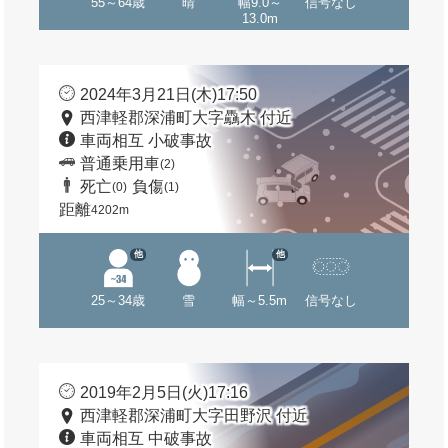
55～64歳
晴
幅9.0～
信号なし
13.0m
2024年3月21日(木)17:50
西津軽郡深浦町大字驫木 付近
車両相互 小破事故
普通乗用車
(2)
死亡
負傷
(0)
(1)
距離
4202m
他
他
25～34歳
雪
幅～5.5m
信号なし
2019年2月5日(火)17:16
西津軽郡深浦町大字田野沢 付近
車両相互 中破事故