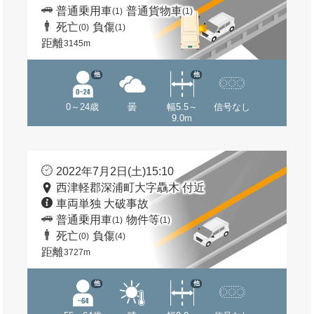
普通乗用車
普通貨物車
(1)
(1)
死亡
負傷
(0)
(1)
距離
3145m
他
他
0～24歳
曇
幅5.5～
信号なし
9.0m
2022年7月2日(土)15:10
西津軽郡深浦町大字驫木 付近
車両単独 大破事故
普通乗用車
物件等
(1)
(1)
死亡
負傷
(0)
(4)
距離
3727m
他
他