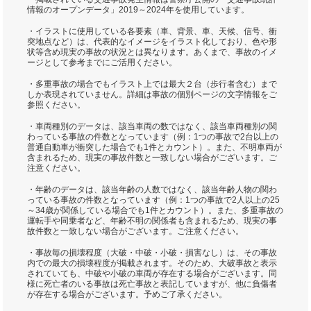
情報のオープンデータ」2019～2024年を使用しています。
・イラストに使用している各要素（車、背景、車、天候、信号、衝
突地点など）は、代表的なイメージをイラスト化しており、色や形
状等含め現実の事故の状況とは異なります。あくまで、事故のイメ
ージとして参考までにご活用ください。
・多重事故の場合でもイラスト上では最大２台（歩行者含む）まで
しか表現されていません。詳細は事故の個別ページの文字情報をご
参照ください。
・車両種別のデータは、該当車両の数ではなく、該当車両種別の関
わっている事故の件数となっています（例：1つの事故で2台以上の
普通自動車が衝突した場合でも1件とカウント）。また、不明車両が
含まれるため、現実の事故件数と一致しない場合がございます。ご
注意ください。
・年齢のデータは、該当年齢の人数ではなく、該当年齢人物の関わ
っている事故の件数となっています（例：1つの事故で2人以上の25
～34歳が関係している場合でも1件とカウント）。また、多重事故の
運転手や同乗者など、年齢不明の関係者も含まれるため、現実の事
故件数と一致しない場合がございます。ご注意ください。
・事故毎の損壊程度（大破・中破・小破・損害なし）は、その事故
内での最大の損壊程度が掲載されます。そのため、大破事故と表示
されていても、中破や小破の車両が存在する場合がございます。同
様に死亡者のいる事故は死亡事故と表記していますが、他に負傷者
が存在する場合がございます。予めご了承ください。