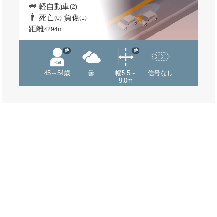
軽自動車
(2)
死亡
負傷
(0)
(1)
距離
4294m
他
他
45～54歳
曇
幅5.5～
信号なし
9.0m