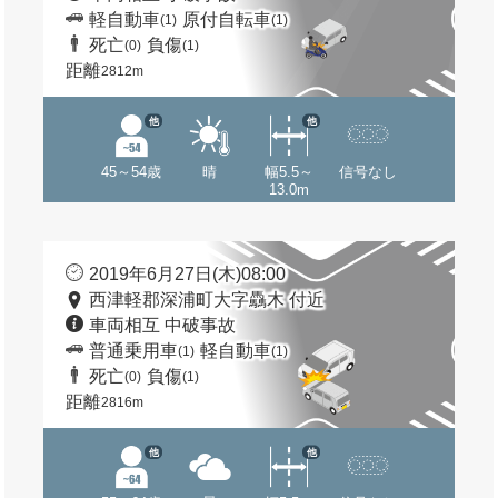
軽自動車
原付自転車
(1)
(1)
死亡
負傷
(0)
(1)
距離
2812m
他
他
45～54歳
晴
幅5.5～
信号なし
13.0m
2019年6月27日(木)08:00
西津軽郡深浦町大字驫木 付近
車両相互 中破事故
普通乗用車
軽自動車
(1)
(1)
死亡
負傷
(0)
(1)
距離
2816m
他
他