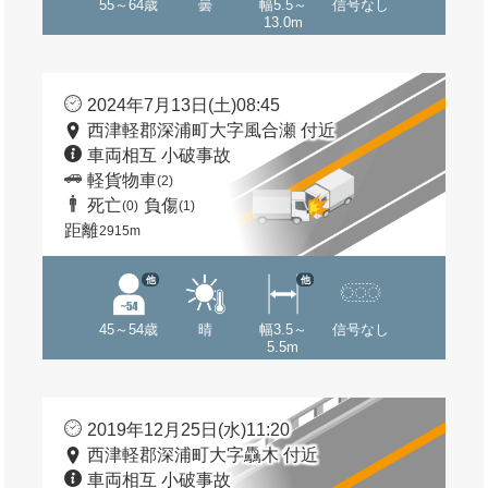
55～64歳
曇
幅5.5～
信号なし
13.0m
2024年7月13日(土)08:45
西津軽郡深浦町大字風合瀬 付近
車両相互 小破事故
軽貨物車
(2)
死亡
負傷
(0)
(1)
距離
2915m
他
他
45～54歳
晴
幅3.5～
信号なし
5.5m
2019年12月25日(水)11:20
西津軽郡深浦町大字驫木 付近
車両相互 小破事故