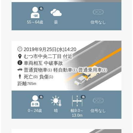
他
55～64歳
曇
信号なし
2019年9月25日(水)14:20
むつ市中央二丁目 付近
車両相互 中破事故
普通貨物車
軽自動車
普通乗用車
(1)
(1)
(1)
死亡
負傷
(0)
(1)
距離
765m
他
他
0～24歳
晴
幅9.0～
信号なし
13.0m