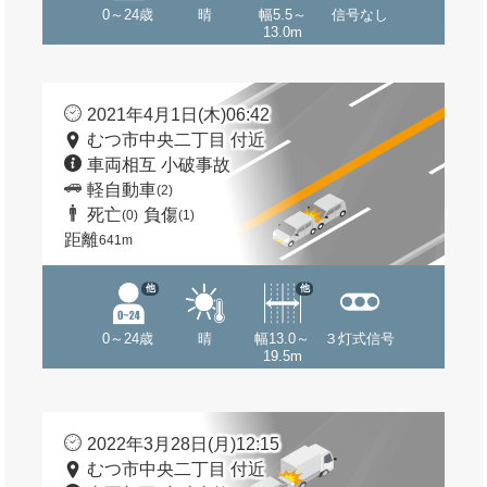
0～24歳
晴
幅5.5～
信号なし
13.0m
2021年4月1日(木)06:42
むつ市中央二丁目 付近
車両相互 小破事故
軽自動車
(2)
死亡
負傷
(0)
(1)
距離
641m
他
他
0～24歳
晴
幅13.0～
３灯式信号
19.5m
2022年3月28日(月)12:15
むつ市中央二丁目 付近