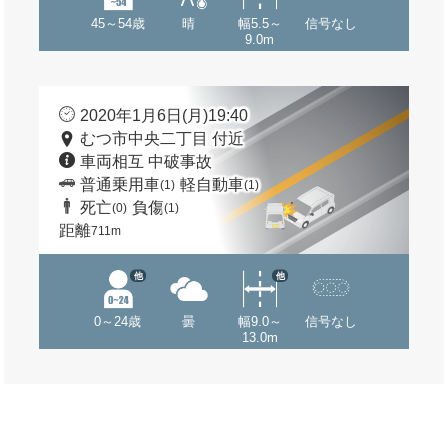
45～54歳
晴
幅5.5～
信号なし
9.0m
2020年1月6日(月)19:40
むつ市中央二丁目 付近
車両相互 中破事故
普通乗用車
軽自動車
(1)
(1)
死亡
負傷
(0)
(1)
距離
711m
他
他
0～24歳
曇
幅9.0～
信号なし
13.0m