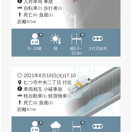
人対車両 事故
自転車
歩行者
(1)
(1)
死亡
負傷
(0)
(1)
距離
671m
他
他
0～24歳
晴
幅5.5～
３灯式信号
13.0m
2021年8月10日(火)17:10
むつ市中央二丁目 付近
車両相互 小破事故
軽自動車
軽貨物車
(1)
(1)
死亡
負傷
(0)
(1)
距離
677m
他
他