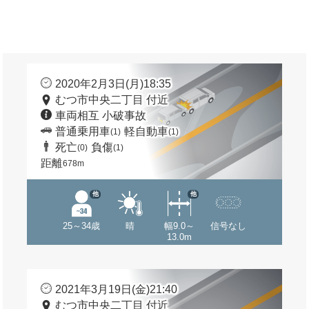
2020年2月3日(月)18:35
むつ市中央二丁目 付近
車両相互 小破事故
普通乗用車
軽自動車
(1)
(1)
死亡
負傷
(0)
(1)
距離
678m
他
他
25～34歳
晴
幅9.0～
信号なし
13.0m
2021年3月19日(金)21:40
むつ市中央二丁目 付近