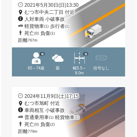
2021年5月30日(日)13:30
むつ市中央二丁目 付近
人対車両 小破事故
軽貨物車
歩行者
(1)
(1)
死亡
負傷
(0)
(1)
距離
767m
他
他
65～74歳
曇
幅5.5～
信号なし
9.0m
2024年11月9日(土)17:15
むつ市旭町 付近
車両相互 小破事故
普通乗用車
軽貨物車
(1)
(1)
死亡
負傷
(0)
(2)
距離
779m