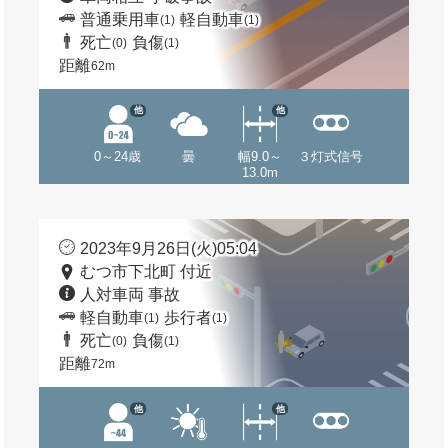
普通乗用車
軽自動車
(1)
(1)
死亡
負傷
(0)
(1)
距離
62m
他
他
0～24歳
曇
幅9.0～
３灯式信号
13.0m
2023年9月26日(火)05:04
むつ市下北町 付近
人対車両 事故
軽自動車
歩行者
(1)
(1)
死亡
負傷
(0)
(1)
距離
72m
他
他