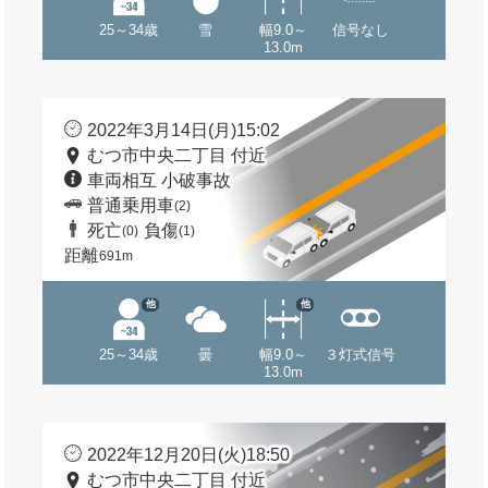
25～34歳
雪
幅9.0～
信号なし
13.0m
2022年3月14日(月)15:02
むつ市中央二丁目 付近
車両相互 小破事故
普通乗用車
(2)
死亡
負傷
(0)
(1)
距離
691m
他
他
25～34歳
曇
幅9.0～
３灯式信号
13.0m
2022年12月20日(火)18:50
むつ市中央二丁目 付近