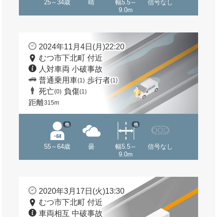
25～34歳
晴
幅5.5～
信号なし
9.0m
2024年11月4日(月)22:20
むつ市下北町 付近
人対車両 小破事故
普通乗用車
歩行者
(1)
(1)
死亡
負傷
(0)
(1)
距離
315m
他
他
55～64歳
曇
幅5.5～
信号なし
9.0m
2020年3月17日(火)13:30
むつ市下北町 付近
車両相互 中破事故