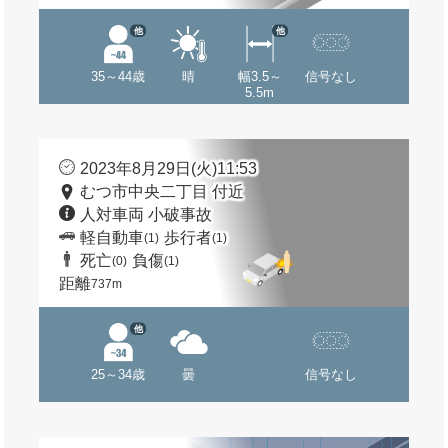
他
他
35～44歳
晴
幅3.5～
信号なし
5.5m
2023年8月29日(火)11:53
むつ市中央二丁目 付近
人対車両 小破事故
軽自動車
歩行者
(1)
(1)
死亡
負傷
(0)
(1)
距離
737m
他
25～34歳
曇
信号なし