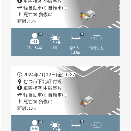
車両相互 小破事故
軽自動車
自転車
(1)
(1)
死亡
負傷
(0)
(1)
距離
545m
他
他
25～34歳
晴
幅5.5～
信号なし
13.0m
2024年7月12日(金)16:27
むつ市下北町 付近
車両相互 中破事故
軽自動車
自転車
(1)
(1)
死亡
負傷
(0)
(1)
距離
610m
他
他