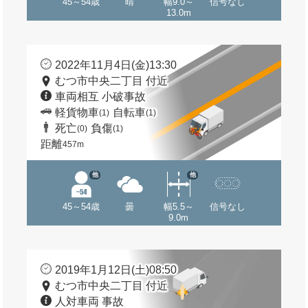
45～54歳
晴
幅9.0～
信号なし
13.0m
2022年11月4日(金)13:30
むつ市中央二丁目 付近
車両相互 小破事故
軽貨物車
自転車
(1)
(1)
死亡
負傷
(0)
(1)
距離
457m
他
他
45～54歳
曇
幅5.5～
信号なし
9.0m
2019年1月12日(土)08:50
むつ市中央二丁目 付近
人対車両 事故