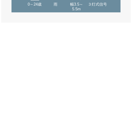
0～24歳
雨
幅3.5～
３灯式信号
5.5m