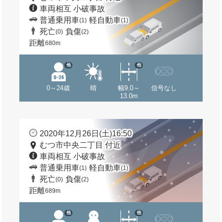
車両相互 小破事故
普通乗用車
軽自動車
(1)
(1)
死亡
負傷
(0)
(2)
距離
680m
他
他
0～24歳
晴
幅9.0～
信号なし
13.0m
2020年12月26日(土)16:50
むつ市中央二丁目 付近
車両相互 小破事故
普通乗用車
軽自動車
(1)
(1)
死亡
負傷
(0)
(2)
距離
689m
他
他