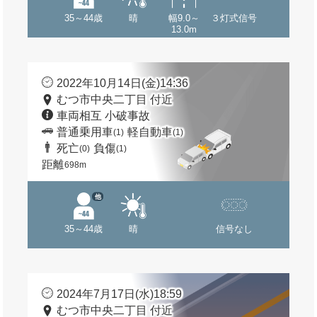
35～44歳
晴
幅9.0～
３灯式信号
13.0m
2022年10月14日(金)14:36
むつ市中央二丁目 付近
車両相互 小破事故
普通乗用車
軽自動車
(1)
(1)
死亡
負傷
(0)
(1)
距離
698m
他
35～44歳
晴
信号なし
2024年7月17日(水)18:59
むつ市中央二丁目 付近