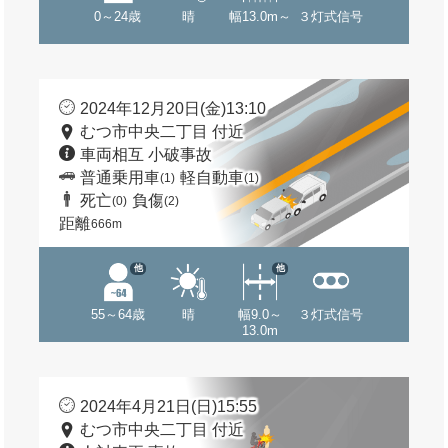
0～24歳
晴
幅13.0m～
３灯式信号
2024年12月20日(金)13:10
むつ市中央二丁目 付近
車両相互 小破事故
普通乗用車
軽自動車
(1)
(1)
死亡
負傷
(0)
(2)
距離
666m
他
他
55～64歳
晴
幅9.0～
３灯式信号
13.0m
2024年4月21日(日)15:55
むつ市中央二丁目 付近