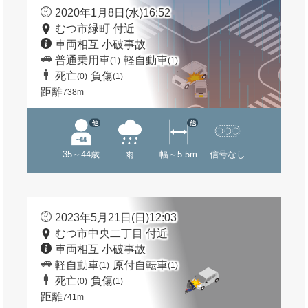
2020年1月8日(水)16:52
むつ市緑町 付近
車両相互 小破事故
普通乗用車
軽自動車
(1)
(1)
死亡
負傷
(0)
(1)
距離
738m
他
他
35～44歳
雨
幅～5.5m
信号なし
2023年5月21日(日)12:03
むつ市中央二丁目 付近
車両相互 小破事故
軽自動車
原付自転車
(1)
(1)
死亡
負傷
(0)
(1)
距離
741m