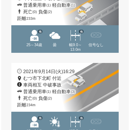
普通乗用車
軽自動車
(1)
(1)
死亡
負傷
(0)
(2)
距離
233m
他
他
25～34歳
曇
幅9.0～
信号なし
13.0m
2021年9月14日(火)16:29
むつ市下北町 付近
車両相互 中破事故
普通乗用車
軽自動車
(1)
(3)
死亡
負傷
(0)
(2)
距離
234m
他
他