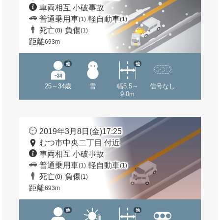
車両相互 小破事故
普通乗用車
軽自動車
(1)
(1)
死亡
負傷
(0)
(1)
距離
693m
他
他
25～34歳
雪
幅5.5～
信号なし
9.0m
2019年3月8日(金)17:25
むつ市中央二丁目 付近
車両相互 小破事故
普通乗用車
軽自動車
(1)
(1)
死亡
負傷
(0)
(1)
距離
693m
他
他