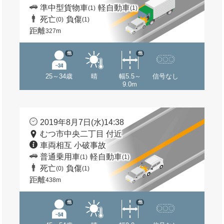
準中型貨物車
軽自動車
(1)
(1)
死亡
負傷
(0)
(1)
距離
327m
他
他
25～34歳
晴
幅5.5～
信号なし
9.0m
2019年8月7日(水)14:38
むつ市中央二丁目 付近
車両相互 小破事故
普通乗用車
軽自動車
(1)
(1)
死亡
負傷
(0)
(1)
距離
438m
他
他