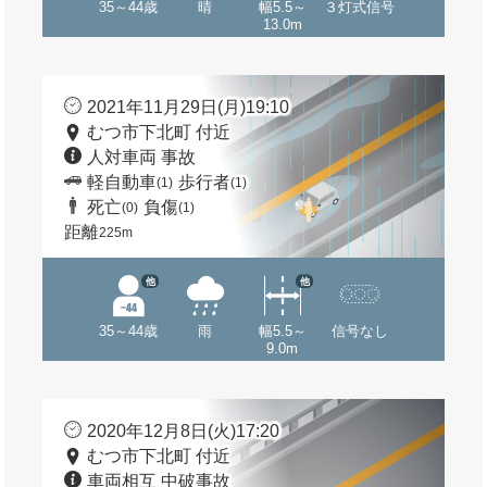
35～44歳
晴
幅5.5～
３灯式信号
13.0m
2021年11月29日(月)19:10
むつ市下北町 付近
人対車両 事故
軽自動車
歩行者
(1)
(1)
死亡
負傷
(0)
(1)
距離
225m
他
他
35～44歳
雨
幅5.5～
信号なし
9.0m
2020年12月8日(火)17:20
むつ市下北町 付近
車両相互 中破事故