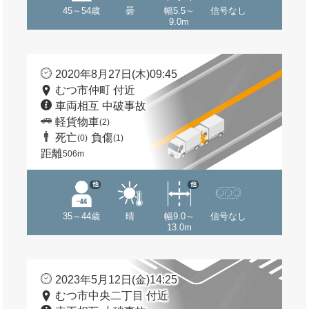
45～54歳
曇
幅5.5～
信号なし
9.0m
2020年8月27日(木)09:45
むつ市仲町 付近
車両相互 中破事故
軽貨物車
(2)
死亡
負傷
(0)
(1)
距離
506m
他
他
35～44歳
晴
幅9.0～
信号なし
13.0m
2023年5月12日(金)14:25
むつ市中央二丁目 付近