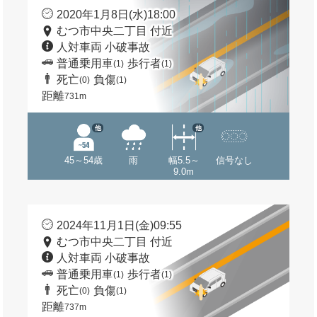
2020年1月8日(水)18:00
むつ市中央二丁目 付近
人対車両 小破事故
普通乗用車
歩行者
(1)
(1)
死亡
負傷
(0)
(1)
距離
731m
他
他
45～54歳
雨
幅5.5～
信号なし
9.0m
2024年11月1日(金)09:55
むつ市中央二丁目 付近
人対車両 小破事故
普通乗用車
歩行者
(1)
(1)
死亡
負傷
(0)
(1)
距離
737m