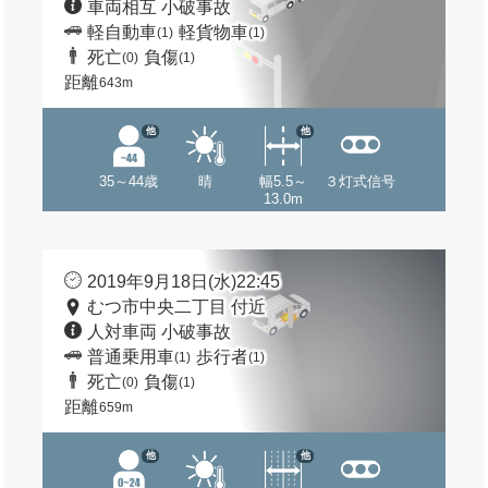
車両相互 小破事故
軽自動車
軽貨物車
(1)
(1)
死亡
負傷
(0)
(1)
距離
643m
他
他
35～44歳
晴
幅5.5～
３灯式信号
13.0m
2019年9月18日(水)22:45
むつ市中央二丁目 付近
人対車両 小破事故
普通乗用車
歩行者
(1)
(1)
死亡
負傷
(0)
(1)
距離
659m
他
他