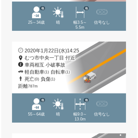
他
他
25～34歳
晴
幅3.5～
信号なし
5.5m
2020年1月22日(水)14:25
むつ市中央一丁目 付近
車両相互 小破事故
軽自動車
自転車
(1)
(1)
死亡
負傷
(0)
(1)
距離
787m
他
他
55～64歳
晴
幅9.0～
信号なし
13.0m