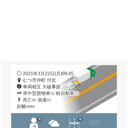
2021年3月22日(月)09:45
むつ市仲町 付近
車両相互 大破事故
準中型貨物車
軽自動車
(1)
(1)
死亡
負傷
(0)
(1)
距離
468m
他
他