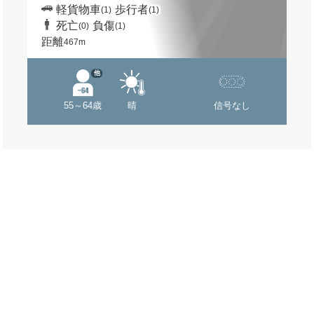
軽貨物車
歩行者
(1)
(1)
死亡
負傷
(0)
(1)
距離
467m
他
55～64歳
晴
信号なし