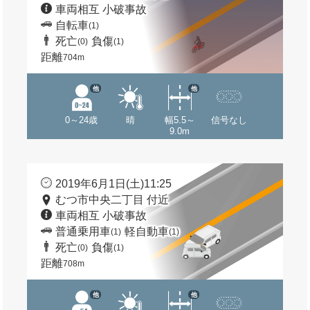
車両相互 小破事故
自転車
(1)
死亡
負傷
(0)
(1)
距離
704m
他
他
0～24歳
晴
幅5.5～
信号なし
9.0m
2019年6月1日(土)11:25
むつ市中央二丁目 付近
車両相互 小破事故
普通乗用車
軽自動車
(1)
(1)
死亡
負傷
(0)
(1)
距離
708m
他
他