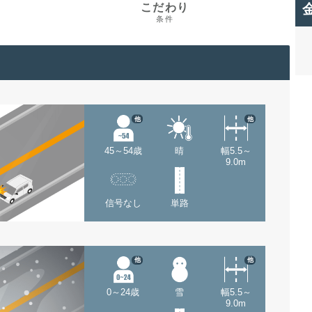
こだわり
条件
他
他
45～54歳
晴
幅5.5～
9.0m
信号なし
単路
他
他
0～24歳
雪
幅5.5～
9.0m