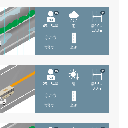
他
他
45～54歳
雨
幅9.0～
13.0m
信号なし
単路
他
他
25～34歳
晴
幅5.5～
9.0m
信号なし
単路