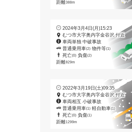
距離
388m
2024年3月4日(月)15:23
むつ市大字奥内字金谷沢 付近
車両単独 中破事故
普通乗用車
物件等
(2)
(1)
死亡
負傷
(0)
(2)
距離
829m
2022年3月19日(土)09:35
むつ市大字奥内字金谷沢 付近
車両相互 小破事故
普通乗用車
軽自動車
(1)
(1)
死亡
負傷
(0)
(1)
距離
1299m