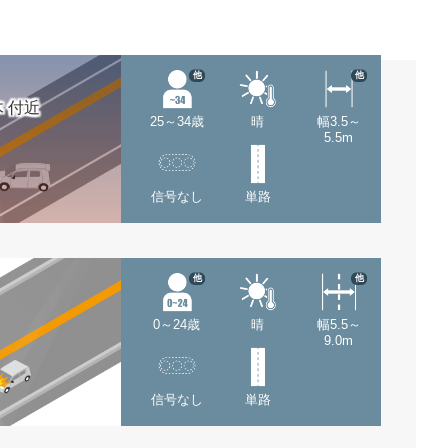
他
他
 付近
25～34歳
晴
幅3.5～
5.5m
信号なし
単路
他
他
0～24歳
晴
幅5.5～
9.0m
信号なし
単路