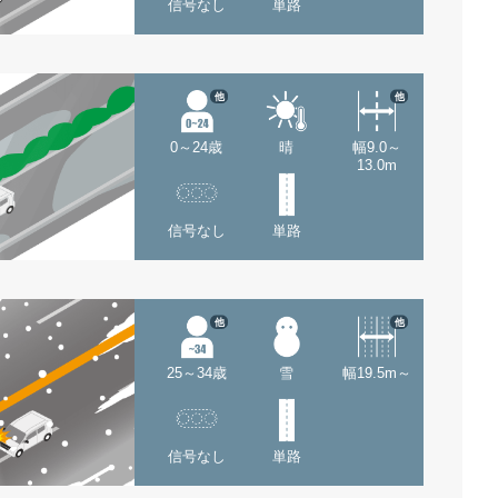
信号なし
単路
他
他
0～24歳
晴
幅9.0～
13.0m
信号なし
単路
他
他
25～34歳
雪
幅19.5m～
信号なし
単路