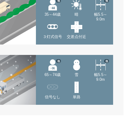
他
他
35～44歳
晴
幅5.5～
9.0m
３灯式信号
交差点付近
他
他
65～74歳
雪
幅5.5～
9.0m
信号なし
単路