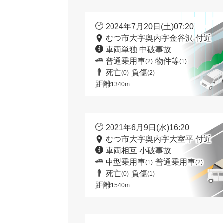
2024年7月20日(土)07:20
むつ市大字奥内字金谷沢 付近
車両単独 中破事故
普通乗用車
物件等
(2)
(1)
死亡
負傷
(0)
(2)
距離
1340m
2021年6月9日(水)16:20
むつ市大字奥内字大室平 付近
車両相互 小破事故
中型乗用車
普通乗用車
(1)
(2)
死亡
負傷
(0)
(1)
距離
1540m