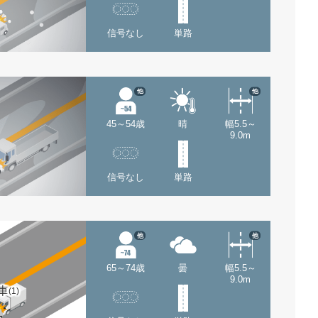
信号なし
単路
他
他
45～54歳
晴
幅5.5～
9.0m
信号なし
単路
他
他
65～74歳
曇
幅5.5～
9.0m
車
(1)