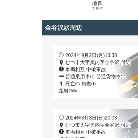
地図
で探す
金谷沢駅周辺
2024年9月2日(月)13:38
むつ市大字奥内字金谷沢 付近
車両相互 中破事故
普通乗用車
普通貨物車
(1)
(1)
死亡
負傷
(0)
(1)
距離
203m
2024年3月3日(日)20:03
むつ市大字奥内字金谷沢 付近
車両相互 中破事故