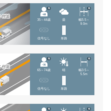
他
他
 付近
35～44歳
曇
幅5.5～
9.0m
信号なし
単路
他
他
 付近
65～74歳
晴
幅3.5～
5.5m
信号なし
単路
他
他