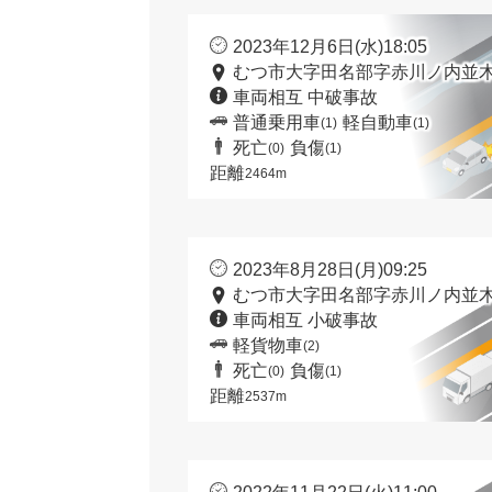
2023年12月6日(水)18:05
むつ市大字田名部字赤川ノ内並木
車両相互 中破事故
普通乗用車
軽自動車
(1)
(1)
死亡
負傷
(0)
(1)
距離
2464m
2023年8月28日(月)09:25
むつ市大字田名部字赤川ノ内並木
車両相互 小破事故
軽貨物車
(2)
死亡
負傷
(0)
(1)
距離
2537m