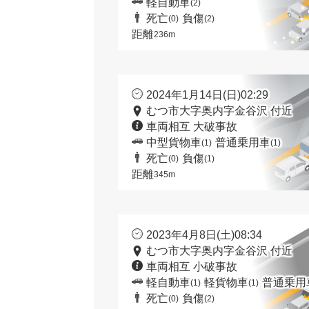
軽自動車
(2)
死亡
負傷
(0)
(2)
距離
236m
2024年1月14日(日)02:29
むつ市大字奥内字金谷沢 付近
車両相互 大破事故
中型貨物車
普通乗用車
(1)
(1)
死亡
負傷
(0)
(1)
距離
345m
2023年4月8日(土)08:34
むつ市大字奥内字金谷沢 付近
車両相互 小破事故
軽自動車
軽貨物車
普通乗用
(1)
(1)
死亡
負傷
(0)
(2)