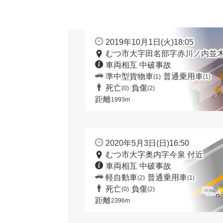
2019年10月1日(火)18:05
むつ市大字田名部字赤川ノ内並木
車両相互 中破事故
準中型貨物車
普通乗用車
(1)
(1)
死亡
負傷
(0)
(2)
距離
1993m
2020年5月3日(日)16:50
むつ市大字奥内字今泉 付近
車両相互 中破事故
軽自動車
普通乗用車
(2)
(1)
死亡
負傷
(0)
(2)
距離
2396m