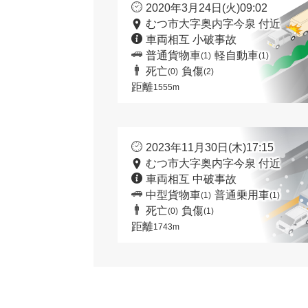
2020年3月24日(火)09:02
むつ市大字奥内字今泉 付近
車両相互 小破事故
普通貨物車
軽自動車
(1)
(1)
死亡
負傷
(0)
(2)
距離
1555m
2023年11月30日(木)17:15
むつ市大字奥内字今泉 付近
車両相互 中破事故
中型貨物車
普通乗用車
(1)
(1)
死亡
負傷
(0)
(1)
距離
1743m