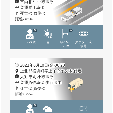
車両相互 中破事故
普通乗用車
(3)
死亡
負傷
(0)
(1)
距離
2485m
他
他
0～24歳
晴
幅3.5～
押ボタン式
5.5m
信号
2021年6月18日(金)06:28
上北郡横浜町字上イタヤノ木 付近
人対車両 小破事故
普通貨物車
歩行者
(1)
(1)
死亡
負傷
(1)
(0)
距離
2506m
他