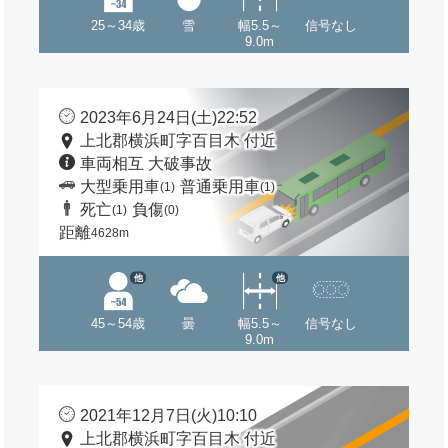
25～34歳
雪
幅5.5～
信号なし
9.0m
2023年6月24日(土)22:52
上北郡横浜町字百目木 付近
車両相互 大破事故
大型乗用車
普通乗用車
(1)
(1)
死亡
負傷
(1)
(0)
距離
4628m
他
他
45～54歳
曇
幅5.5～
信号なし
9.0m
2021年12月7日(火)10:10
上北郡横浜町字百目木 付近