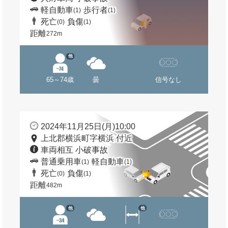
軽自動車
歩行者
(1)
(1)
死亡
負傷
(0)
(1)
距離
272m
他
65～74歳
曇
信号なし
2024年11月25日(月)10:00
上北郡横浜町字横浜 付近
車両相互 小破事故
普通乗用車
軽自動車
(1)
(1)
死亡
負傷
(0)
(1)
距離
482m
他
他