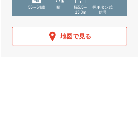
55～64歳
晴
幅5.5～
押ボタン式
13.0m
信号
地図で見る