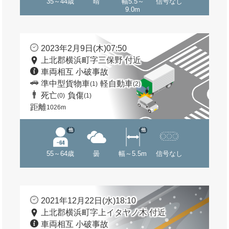
35～44歳
晴
幅5.5～
信号なし
9.0m
2023年2月9日(木)07:50
上北郡横浜町字三保野 付近
車両相互 小破事故
準中型貨物車
軽自動車
(1)
(2)
死亡
負傷
(0)
(1)
距離
1026m
他
他
55～64歳
曇
幅～5.5m
信号なし
2021年12月22日(水)18:10
上北郡横浜町字上イタヤノ木 付近
車両相互 小破事故