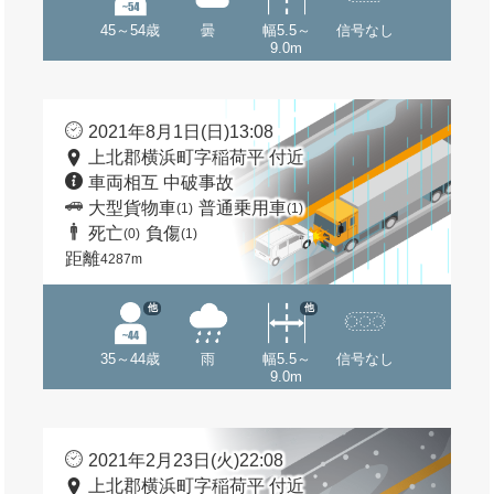
45～54歳
曇
幅5.5～
信号なし
9.0m
2021年8月1日(日)13:08
上北郡横浜町字稲荷平 付近
車両相互 中破事故
大型貨物車
普通乗用車
(1)
(1)
死亡
負傷
(0)
(1)
距離
4287m
他
他
35～44歳
雨
幅5.5～
信号なし
9.0m
2021年2月23日(火)22:08
上北郡横浜町字稲荷平 付近