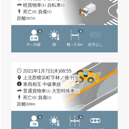
軽貨物車
自転車
(1)
(1)
死亡
負傷
(0)
(1)
距離
567m
他
他
0～24歳
晴
幅～5.5m
信号なし
2021年1月7日(木)08:55
上北郡横浜町字林ノ後 付近
車両相互 中破事故
普通貨物車
大型特殊車
(1)
(1)
死亡
負傷
(0)
(1)
距離
608m
他
他