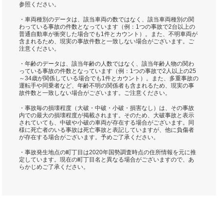
参照ください。
・車両種別のデータは、該当車両の数ではなく、該当車両種別の関
わっている事故の件数となっています（例：1つの事故で2台以上の
普通自動車が衝突した場合でも1件とカウント）。また、不明車両が
含まれるため、現実の事故件数と一致しない場合がございます。ご
注意ください。
・年齢のデータは、該当年齢の人数ではなく、該当年齢人物の関わ
っている事故の件数となっています（例：1つの事故で2人以上の25
～34歳が関係している場合でも1件とカウント）。また、多重事故の
運転手や同乗者など、年齢不明の関係者も含まれるため、現実の事
故件数と一致しない場合がございます。ご注意ください。
・事故毎の損壊程度（大破・中破・小破・損害なし）は、その事故
内での最大の損壊程度が掲載されます。そのため、大破事故と表示
されていても、中破や小破の車両が存在する場合がございます。同
様に死亡者のいる事故は死亡事故と表記していますが、他に負傷者
が存在する場合がございます。予めご了承ください。
・事故発生地点の町丁目は2020年国勢調査時点の住所情報を元に推
定しています。現在の町丁目名と異なる場合がございますので、あ
らかじめご了承ください。