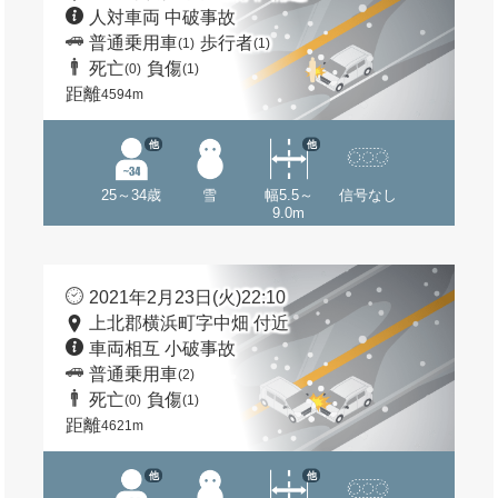
人対車両 中破事故
普通乗用車
歩行者
(1)
(1)
死亡
負傷
(0)
(1)
距離
4594m
他
他
25～34歳
雪
幅5.5～
信号なし
9.0m
2021年2月23日(火)22:10
上北郡横浜町字中畑 付近
車両相互 小破事故
普通乗用車
(2)
死亡
負傷
(0)
(1)
距離
4621m
他
他