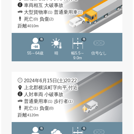
車両相互 大破事故
大型貨物車
普通乗用車
(1)
(1)
死亡
負傷
(0)
(2)
距離
4010m
他
他
55～64歳
晴
幅5.5～
信号なし
9.0m
2024年6月15日(土)20:22
上北郡横浜町字向平 付近
人対車両 小破事故
普通乗用車
歩行者
(1)
(1)
死亡
負傷
(1)
(0)
距離
4120m
他
他