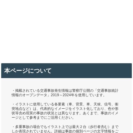
本ページについて
・掲載されている交通事故発生情報は警察庁公開の「交通事故統計
情報のオープンデータ」2019～2024年を使用しています。
・イラストに使用している各要素（車、背景、車、天候、信号、衝
突地点など）は、代表的なイメージをイラスト化しており、色や形
状等含め現実の事故の状況とは異なります。あくまで、事故のイメ
ージとして参考までにご活用ください。
・多重事故の場合でもイラスト上では最大２台（歩行者含む）まで
しか表現されていません。詳細は事故の個別ページの文字情報をご