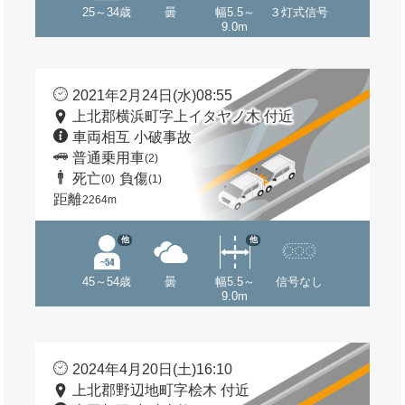
25～34歳
曇
幅5.5～
３灯式信号
9.0m
2021年2月24日(水)08:55
上北郡横浜町字上イタヤノ木 付近
車両相互 小破事故
普通乗用車
(2)
死亡
負傷
(0)
(1)
距離
2264m
他
他
45～54歳
曇
幅5.5～
信号なし
9.0m
2024年4月20日(土)16:10
上北郡野辺地町字桧木 付近