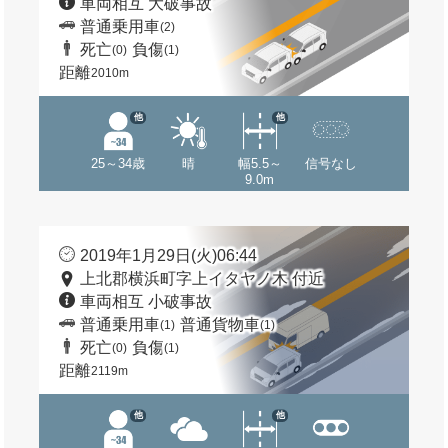
車両相互 大破事故
普通乗用車
(2)
死亡
負傷
(0)
(1)
距離
2010m
他
他
25～34歳
晴
幅5.5～
信号なし
9.0m
2019年1月29日(火)06:44
上北郡横浜町字上イタヤノ木 付近
車両相互 小破事故
普通乗用車
普通貨物車
(1)
(1)
死亡
負傷
(0)
(1)
距離
2119m
他
他