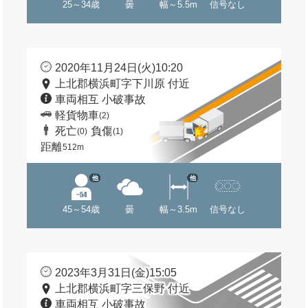
25～34歳
曇
幅～5.5m
信号なし
2020年11月24日(火)10:20
上北郡横浜町字下川原 付近
車両相互 小破事故
軽貨物車
(2)
死亡
負傷
(0)
(1)
距離
512m
他
他
45～54歳
曇
幅～3.5m
信号なし
2023年3月31日(金)15:05
上北郡横浜町字三保野 付近
車両相互 小破事故