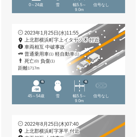
0～24歳
雪
幅5.5～
信号なし
9.0m
2023年1月25日(水)11:55
上北郡横浜町字上イタヤノ木 付近
車両相互 中破事故
普通乗用車
軽自動車
(1)
(1)
死亡
負傷
(0)
(1)
距離
1717m
他
他
45～54歳
雪
幅5.5～
信号なし
9.0m
2022年8月25日(木)07:40
上北郡横浜町字茅平 付近