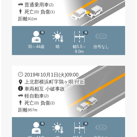
普通乗用車
(2)
死亡
負傷
(0)
(1)
距離
911m
他
他
35～44歳
晴
幅5.5～
信号なし
9.0m
2019年10月1日(火)09:00
上北郡横浜町字鶏ヶ唄 付近
車両相互 小破事故
軽自動車
(2)
死亡
負傷
(0)
(2)
距離
957m
他
他