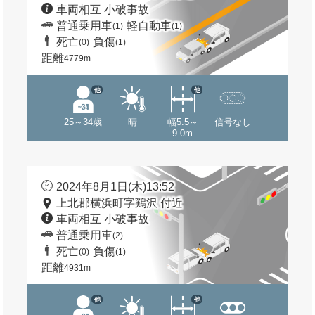
車両相互 小破事故
普通乗用車
軽自動車
(1)
(1)
死亡
負傷
(0)
(1)
距離
4779m
他
他
25～34歳
晴
幅5.5～
信号なし
9.0m
2024年8月1日(木)13:52
上北郡横浜町字鶏沢 付近
車両相互 小破事故
普通乗用車
(2)
死亡
負傷
(0)
(1)
距離
4931m
他
他