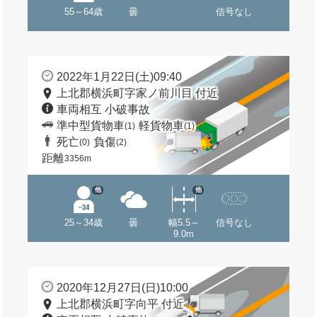
55～64歳
曇
信号なし
2022年1月22日(土)09:40
上北郡横浜町字家ノ前川目 付近
車両相互 小破事故
準中型貨物車
軽貨物車
(1)
(1)
死亡
負傷
(0)
(2)
距離
3356m
他
他
25～34歳
曇
幅5.5～
信号なし
9.0m
2020年12月27日(日)10:00
上北郡横浜町字向平 付近