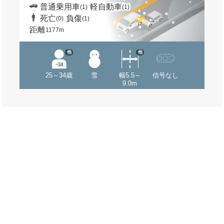
普通乗用車
軽自動車
(1)
(1)
死亡
負傷
(0)
(1)
距離
1177m
他
他
25～34歳
雪
幅5.5～
信号なし
9.0m