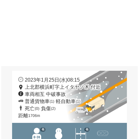
2023年1月25日(水)08:15
上北郡横浜町字上イタヤノ木 付近
車両相互 中破事故
普通貨物車
軽自動車
(1)
(1)
死亡
負傷
(0)
(2)
距離
1706m
他
他