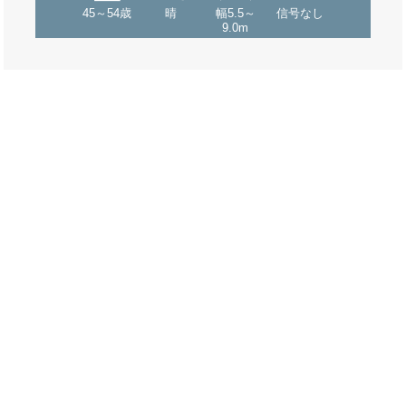
45～54歳
晴
幅5.5～
信号なし
9.0m