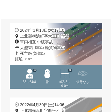
2024年1月18日(木)17:10
上北郡横浜町字大豆田 付近
車両相互 中破事故
大型乗用車
軽貨物車
(1)
(1)
死亡
負傷
(0)
(1)
距離
3710m
他
他
55～64歳
雪
幅5.5～
信号なし
9.0m
2022年4月30日(土)14:06
上北郡横浜町字向平 付近