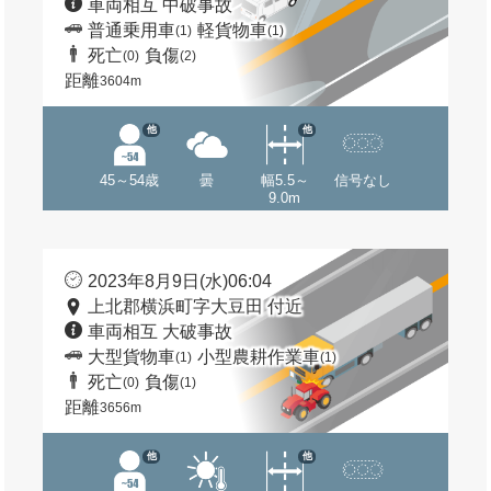
車両相互 中破事故
普通乗用車
軽貨物車
(1)
(1)
死亡
負傷
(0)
(2)
距離
3604m
他
他
45～54歳
曇
幅5.5～
信号なし
9.0m
2023年8月9日(水)06:04
上北郡横浜町字大豆田 付近
車両相互 大破事故
大型貨物車
小型農耕作業車
(1)
(1)
死亡
負傷
(0)
(1)
距離
3656m
他
他