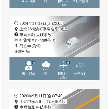
45～54歳
晴
幅5.5～
３灯式信号
9.0m
2024年1月17日(水)22:05
上北郡横浜町字塚名平 付近
車両単独 大破事故
軽貨物車
物件等
(1)
(1)
死亡
負傷
(0)
(1)
距離
647m
他
他
65～74歳
雨
幅5.5～
信号なし
9.0m
2020年9月11日(金)07:40
上北郡横浜町字鶏ヶ唄 付近
車両相互 中破事故