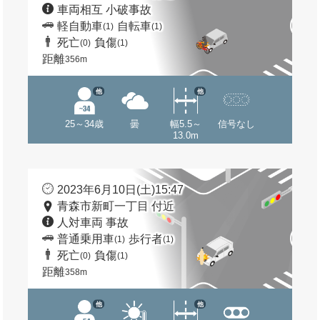
車両相互 小破事故
軽自動車
自転車
(1)
(1)
死亡
負傷
(0)
(1)
距離
356m
他
他
25～34歳
曇
幅5.5～
信号なし
13.0m
2023年6月10日(土)15:47
青森市新町一丁目 付近
人対車両 事故
普通乗用車
歩行者
(1)
(1)
死亡
負傷
(0)
(1)
距離
358m
他
他