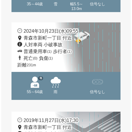
35～44歳
雪
幅5.5～
信号なし
13.0m
2024年10月23日(水)09:55
青森市新町一丁目 付近
人対車両 小破事故
普通乗用車
歩行者
(1)
(1)
死亡
負傷
(0)
(1)
距離
231m
他
55～64歳
雨
信号なし
2019年11月27日(水)17:30
青森市新町一丁目 付近