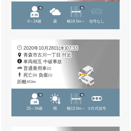
他
他
0～24歳
曇
幅19.5m～
信号なし
2020年10月28日(水)07:33
青森市古川一丁目 付近
車両相互 中破事故
普通乗用車
(2)
死亡
負傷
(0)
(1)
距離
453m
他
他
25～34歳
晴
幅13.0m～
３灯式信号