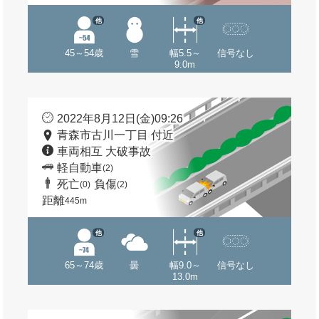
他
他
45～54歳
雪
幅5.5～
信号なし
9.0m
2022年8月12日(金)09:26
青森市古川一丁目 付近
車両相互 大破事故
軽自動車
(2)
死亡
負傷
(0)
(2)
距離
445m
他
他
65～74歳
曇
幅9.0～
信号なし
13.0m