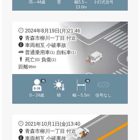
35～44歳
雪
幅5.5～
３灯式信号
13.0m
2024年8月19日(月)21:46
青森市柳川一丁目 付近
車両相互 小破事故
普通乗用車
自転車
(1)
(1)
死亡
負傷
(0)
(1)
距離
96m
他
他
0～24歳
晴
幅～5.5m
信号なし
2021年10月1日(金)13:40
青森市柳川一丁目 付近
車両相互 小破事故