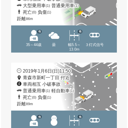
大型乗用車
普通乗用車
(1)
(1)
死亡
負傷
(0)
(1)
距離
86m
他
他
35～44歳
曇
幅5.5～
３灯式信号
13.0m
2019年1月6日(日)11:50
青森市新町一丁目 付近
車両相互 小破事故
普通乗用車
軽自動車
(1)
(1)
死亡
負傷
(0)
(1)
距離
89m
他
他