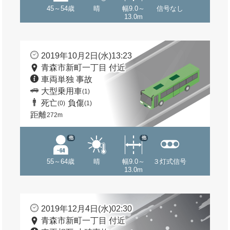
45～54歳
晴
幅9.0～
信号なし
13.0m
2019年10月2日(水)13:23
青森市新町一丁目 付近
車両単独 事故
大型乗用車
(1)
死亡
負傷
(0)
(1)
距離
272m
他
他
55～64歳
晴
幅9.0～
３灯式信号
13.0m
2019年12月4日(水)02:30
青森市新町一丁目 付近