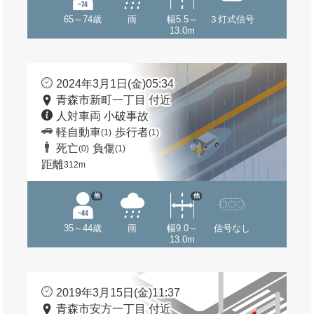
65～74歳
雨
幅5.5～
３灯式信号
13.0m
2024年3月1日(金)05:34
青森市新町一丁目 付近
人対車両 小破事故
軽自動車
歩行者
(1)
(1)
死亡
負傷
(0)
(1)
距離
312m
他
他
35～44歳
雨
幅9.0～
信号なし
13.0m
2019年3月15日(金)11:37
青森市安方一丁目 付近