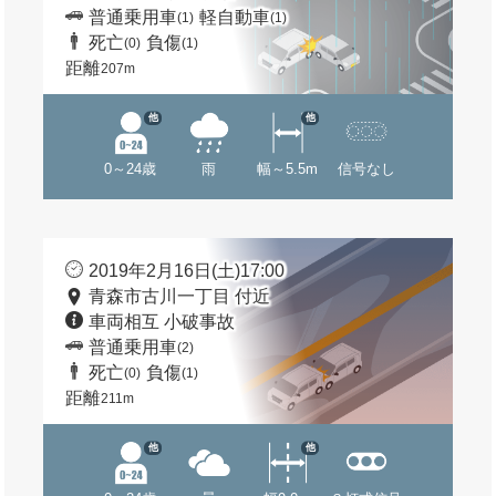
普通乗用車
軽自動車
(1)
(1)
死亡
負傷
(0)
(1)
距離
207m
他
他
0～24歳
雨
幅～5.5m
信号なし
2019年2月16日(土)17:00
青森市古川一丁目 付近
車両相互 小破事故
普通乗用車
(2)
死亡
負傷
(0)
(1)
距離
211m
他
他