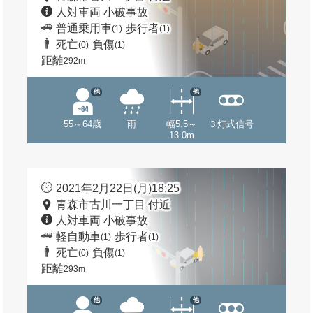
人対車両 小破事故
普通乗用車
歩行者
(1)
(1)
死亡
負傷
(0)
(1)
距離
292m
他
他
55～64歳
雨
幅5.5～
３灯式信号
13.0m
2021年2月22日(月)18:25
青森市古川一丁目 付近
人対車両 小破事故
軽自動車
歩行者
(1)
(1)
死亡
負傷
(0)
(1)
距離
293m
他
他