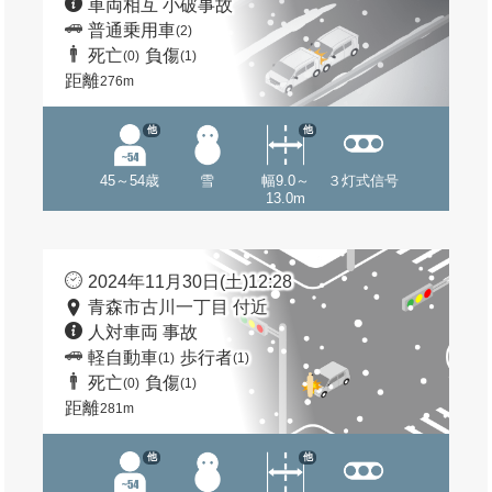
車両相互 小破事故
普通乗用車
(2)
死亡
負傷
(0)
(1)
距離
276m
他
他
45～54歳
雪
幅9.0～
３灯式信号
13.0m
2024年11月30日(土)12:28
青森市古川一丁目 付近
人対車両 事故
軽自動車
歩行者
(1)
(1)
死亡
負傷
(0)
(1)
距離
281m
他
他