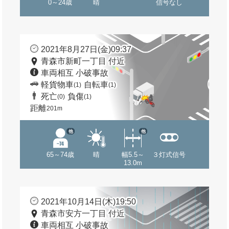
0～24歳
晴
信号なし
2021年8月27日(金)09:37
青森市新町一丁目 付近
車両相互 小破事故
軽貨物車
自転車
(1)
(1)
死亡
負傷
(0)
(1)
距離
201m
他
他
65～74歳
晴
幅5.5～
３灯式信号
13.0m
2021年10月14日(木)19:50
青森市安方一丁目 付近
車両相互 小破事故