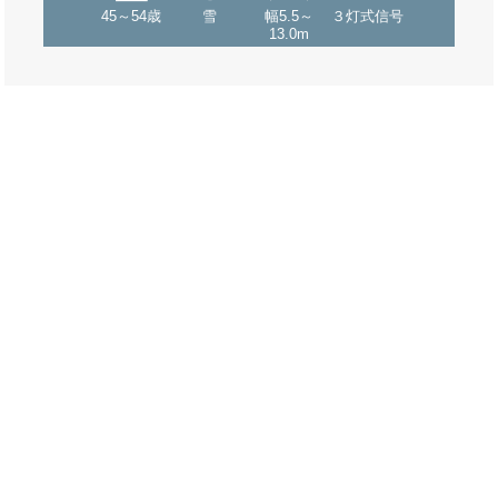
45～54歳
雪
幅5.5～
３灯式信号
13.0m