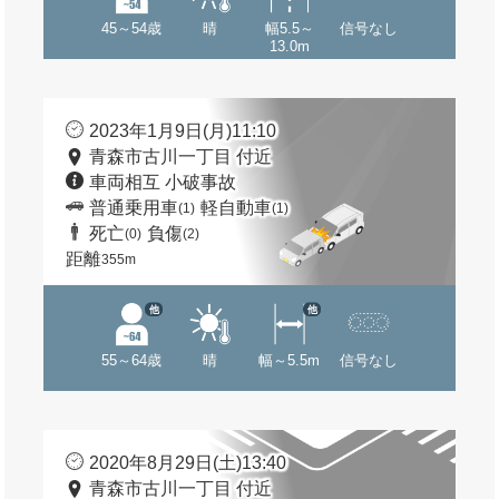
45～54歳
晴
幅5.5～
信号なし
13.0m
2023年1月9日(月)11:10
青森市古川一丁目 付近
車両相互 小破事故
普通乗用車
軽自動車
(1)
(1)
死亡
負傷
(0)
(2)
距離
355m
他
他
55～64歳
晴
幅～5.5m
信号なし
2020年8月29日(土)13:40
青森市古川一丁目 付近