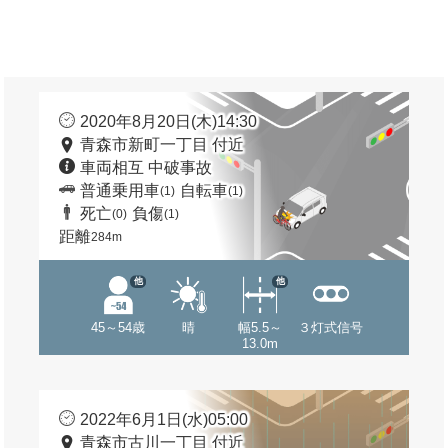
2020年8月20日(木)14:30
青森市新町一丁目 付近
車両相互 中破事故
普通乗用車
自転車
(1)
(1)
死亡
負傷
(0)
(1)
距離
284m
他
他
45～54歳
晴
幅5.5～
３灯式信号
13.0m
2022年6月1日(水)05:00
青森市古川一丁目 付近