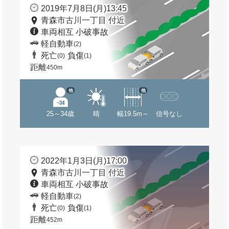
2019年7月8日(月)13:45
青森市古川一丁目 付近
車両相互 小破事故
軽自動車
(2)
死亡
負傷
(0)
(1)
距離
450m
他
他
25～34歳
晴
幅19.5m～
信号なし
2022年1月3日(月)17:00
青森市古川一丁目 付近
車両相互 小破事故
軽自動車
(2)
死亡
負傷
(0)
(1)
距離
452m