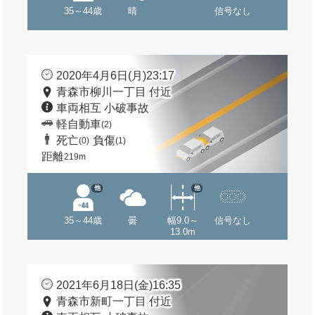
35～44歳
晴
信号なし
2020年4月6日(月)23:17
青森市柳川一丁目 付近
車両相互 小破事故
軽自動車
(2)
死亡
負傷
(0)
(1)
距離
219m
他
他
35～44歳
曇
幅9.0～
信号なし
13.0m
2021年6月18日(金)16:35
青森市新町一丁目 付近