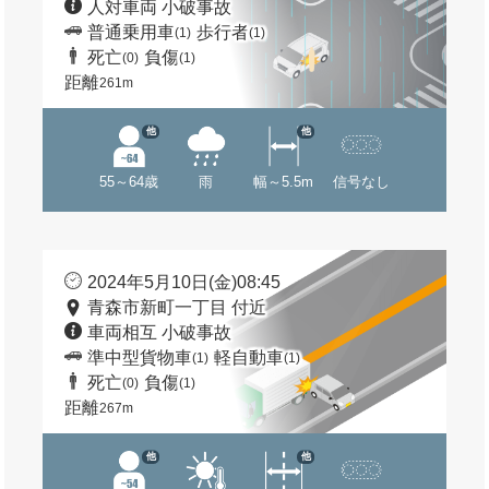
人対車両 小破事故
普通乗用車
歩行者
(1)
(1)
死亡
負傷
(0)
(1)
距離
261m
他
他
55～64歳
雨
幅～5.5m
信号なし
2024年5月10日(金)08:45
青森市新町一丁目 付近
車両相互 小破事故
準中型貨物車
軽自動車
(1)
(1)
死亡
負傷
(0)
(1)
距離
267m
他
他