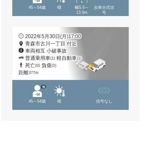
45～54歳
晴
幅5.5～
歩車分式信
13.0m
号
2022年5月30日(月)17:00
青森市古川一丁目 付近
車両相互 小破事故
普通乗用車
軽自動車
(1)
(1)
死亡
負傷
(0)
(2)
距離
377m
他
45～54歳
晴
信号なし