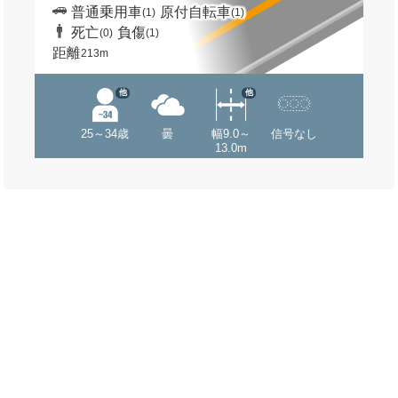
普通乗用車
原付自転車
(1)
(1)
死亡
負傷
(0)
(1)
距離
213m
他
他
25～34歳
曇
幅9.0～
信号なし
13.0m