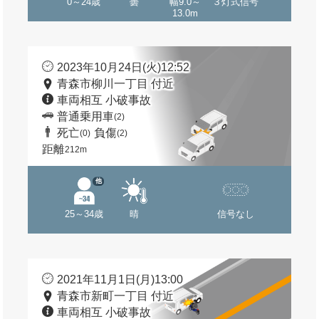
0～24歳
曇
幅9.0～
３灯式信号
13.0m
2023年10月24日(火)12:52
青森市柳川一丁目 付近
車両相互 小破事故
普通乗用車
(2)
死亡
負傷
(0)
(2)
距離
212m
他
25～34歳
晴
信号なし
2021年11月1日(月)13:00
青森市新町一丁目 付近
車両相互 小破事故