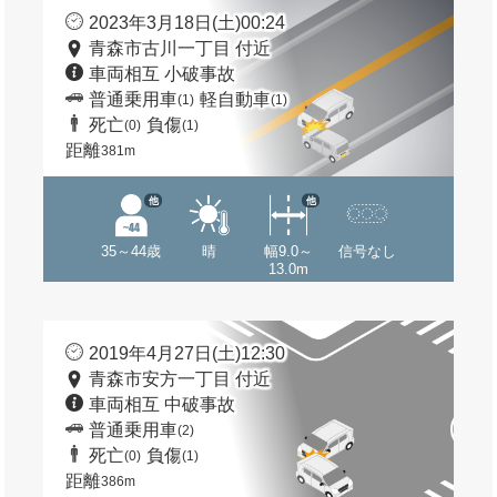
2023年3月18日(土)00:24
青森市古川一丁目 付近
車両相互 小破事故
普通乗用車
軽自動車
(1)
(1)
死亡
負傷
(0)
(1)
距離
381m
他
他
35～44歳
晴
幅9.0～
信号なし
13.0m
2019年4月27日(土)12:30
青森市安方一丁目 付近
車両相互 中破事故
普通乗用車
(2)
死亡
負傷
(0)
(1)
距離
386m