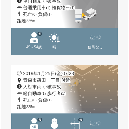
車両相互 小破事故
普通乗用車
軽貨物車
(1)
(1)
死亡
負傷
(0)
(1)
距離
225m
他
45～54歳
晴
信号なし
2019年1月25日(金)07:28
青森市篠田一丁目 付近
人対車両 小破事故
軽自動車
歩行者
(1)
(1)
死亡
負傷
(0)
(1)
距離
225m
他
他