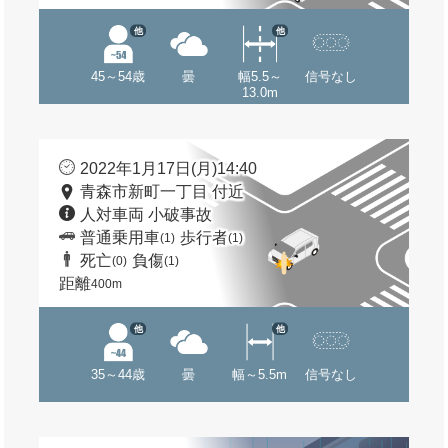
他
他
45～54歳
曇
幅5.5～
信号なし
13.0m
2022年1月17日(月)14:40
青森市新町一丁目 付近
人対車両 小破事故
普通乗用車
歩行者
(1)
(1)
死亡
負傷
(0)
(1)
距離
400m
他
他
35～44歳
曇
幅～5.5m
信号なし