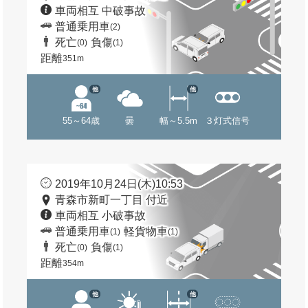
車両相互 中破事故
普通乗用車
(2)
死亡
負傷
(0)
(1)
距離
351m
他
他
55～64歳
曇
幅～5.5m
３灯式信号
2019年10月24日(木)10:53
青森市新町一丁目 付近
車両相互 小破事故
普通乗用車
軽貨物車
(1)
(1)
死亡
負傷
(0)
(1)
距離
354m
他
他