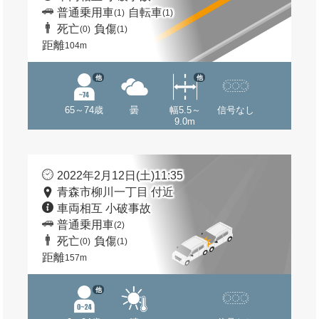
普通乗用車
自転車
(1)
(1)
死亡
負傷
(0)
(1)
距離
104m
他
他
65～74歳
曇
幅5.5～
信号なし
9.0m
2022年2月12日(土)11:35
青森市柳川一丁目 付近
車両相互 小破事故
普通乗用車
(2)
死亡
負傷
(0)
(1)
距離
157m
他