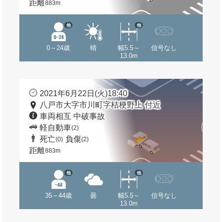
距離
883m
他
他
0～24歳
晴
幅5.5～
信号なし
13.0m
2021年6月22日(火)18:40
八戸市大字市川町字桔梗野上 付近
車両相互 中破事故
軽自動車
(2)
死亡
負傷
(0)
(2)
距離
883m
他
他
35～44歳
曇
幅5.5～
信号なし
13.0m