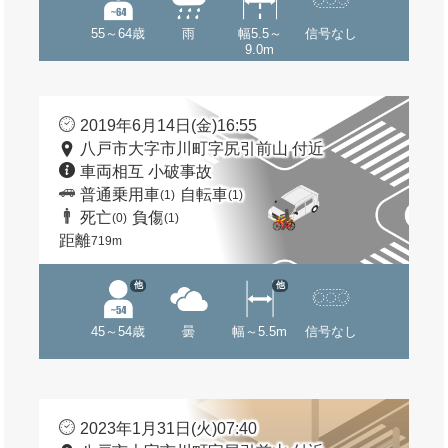
55～64歳
雨
幅5.5～
信号なし
9.0m
2019年6月14日(金)16:55
八戸市大字市川町字尻引前山 付近
車両相互 小破事故
普通乗用車
自転車
(1)
(1)
死亡
負傷
(0)
(1)
距離
719m
他
他
45～54歳
曇
幅～5.5m
信号なし
2023年1月31日(火)07:40