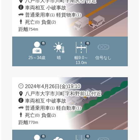
八戸市大字市川町字南尻引 付近
車両相互 小破事故
普通乗用車
軽貨物車
(1)
(1)
死亡
負傷
(0)
(2)
距離
754m
他
他
25～34歳
晴
幅9.0～
信号なし
13.0m
2024年4月26日(金)19:10
八戸市大字市川町字和野前山 付近
車両相互 中破事故
普通乗用車
軽自動車
(1)
(1)
死亡
負傷
(0)
(2)
距離
770m
他
他