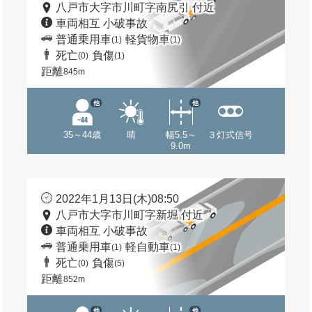
八戸市大字市川町字南尻引 付近
車両相互 小破事故
普通乗用車
軽貨物車
(1)
(1)
死亡
負傷
(0)
(1)
距離
845m
他
他
35～44歳
晴
幅5.5～
３灯式信号
9.0m
2022年1月13日(木)08:50
八戸市大字市川町字新堀 付近
車両相互 小破事故
普通乗用車
軽自動車
(1)
(1)
死亡
負傷
(0)
(5)
距離
852m
他
他