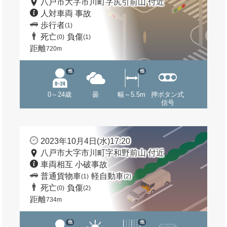
八戸市大字市川町字尻引前山 付近
人対車両 事故
歩行者
(1)
死亡
負傷
(0)
(1)
距離
720m
他
他
0～24歳
曇
幅～5.5m
押ボタン式
信号
2023年10月4日(水)17:20
八戸市大字市川町字和野前山 付近
車両相互 小破事故
普通貨物車
軽自動車
(1)
(2)
死亡
負傷
(0)
(2)
距離
734m
他
他