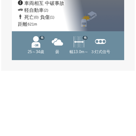
車両相互 中破事故
軽自動車
(2)
死亡
負傷
(0)
(1)
距離
621m
他
他
25～34歳
曇
幅13.0m～
３灯式信号