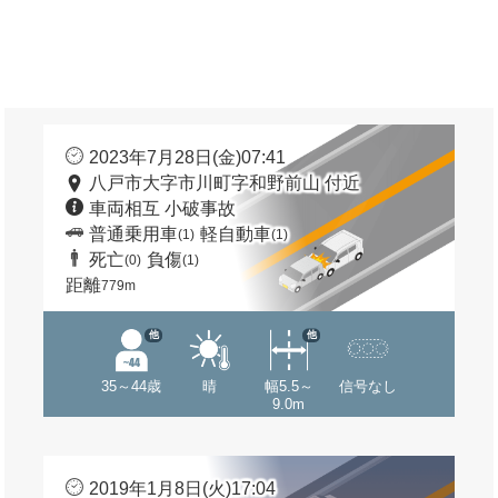
2023年7月28日(金)07:41
八戸市大字市川町字和野前山 付近
車両相互 小破事故
普通乗用車
軽自動車
(1)
(1)
死亡
負傷
(0)
(1)
距離
779m
他
他
35～44歳
晴
幅5.5～
信号なし
9.0m
2019年1月8日(火)17:04