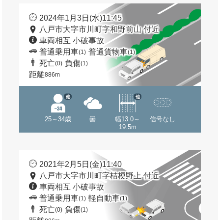
2024年1月3日(水)11:45
八戸市大字市川町字和野前山 付近
車両相互 小破事故
普通乗用車
普通貨物車
(1)
(1)
死亡
負傷
(0)
(1)
距離
886m
他
他
25～34歳
曇
幅13.0～
信号なし
19.5m
2021年2月5日(金)11:40
八戸市大字市川町字桔梗野上 付近
車両相互 小破事故
普通乗用車
軽自動車
(1)
(1)
死亡
負傷
(0)
(1)