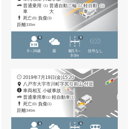
普通乗用
普通自動二輪
軽自動
(1)
(1)
(1)
車
大
車
死亡
負傷
(0)
(3)
距離
335m
他
他
0～24歳
曇
幅5.5～
信号なし
9.0m
2019年7月19日(金)15:20
八戸市大字市川町字尻引前山 付近
車両相互 小破事故
普通乗用車
軽自動車
(1)
(1)
死亡
負傷
(0)
(1)
距離
340m
他
他