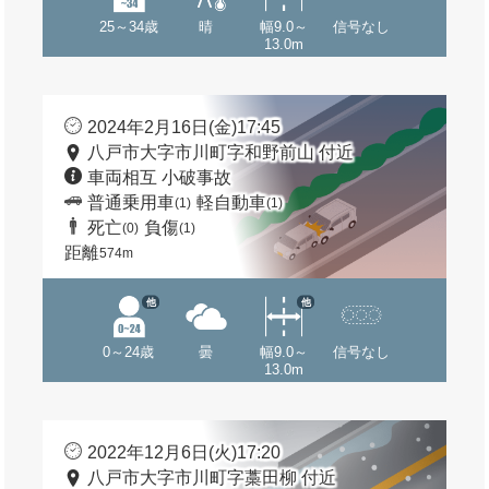
25～34歳
晴
幅9.0～
信号なし
13.0m
2024年2月16日(金)17:45
八戸市大字市川町字和野前山 付近
車両相互 小破事故
普通乗用車
軽自動車
(1)
(1)
死亡
負傷
(0)
(1)
距離
574m
他
他
0～24歳
曇
幅9.0～
信号なし
13.0m
2022年12月6日(火)17:20
八戸市大字市川町字藁田柳 付近