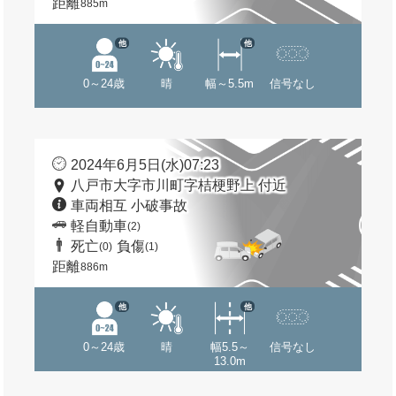
距離
885m
他
他
0～24歳
晴
幅～5.5m
信号なし
2024年6月5日(水)07:23
八戸市大字市川町字桔梗野上 付近
車両相互 小破事故
軽自動車
(2)
死亡
負傷
(0)
(1)
距離
886m
他
他
0～24歳
晴
幅5.5～
信号なし
13.0m