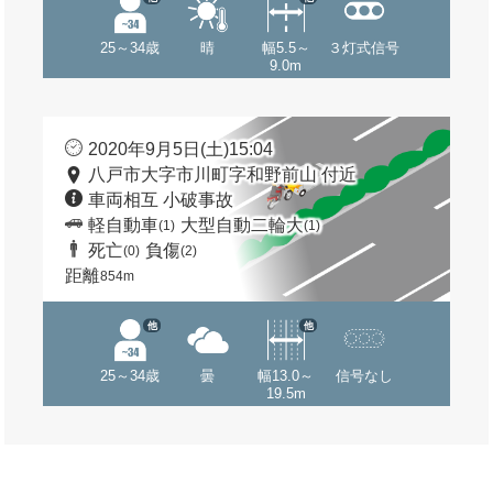
25～34歳
晴
幅5.5～
３灯式信号
9.0m
2020年9月5日(土)15:04
八戸市大字市川町字和野前山 付近
車両相互 小破事故
軽自動車
大型自動二輪大
(1)
(1)
死亡
負傷
(0)
(2)
距離
854m
他
他
25～34歳
曇
幅13.0～
信号なし
19.5m