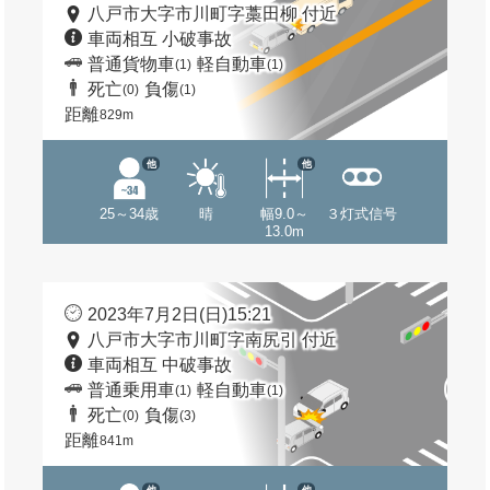
八戸市大字市川町字藁田柳 付近
車両相互 小破事故
普通貨物車
軽自動車
(1)
(1)
死亡
負傷
(0)
(1)
距離
829m
他
他
25～34歳
晴
幅9.0～
３灯式信号
13.0m
2023年7月2日(日)15:21
八戸市大字市川町字南尻引 付近
車両相互 中破事故
普通乗用車
軽自動車
(1)
(1)
死亡
負傷
(0)
(3)
距離
841m
他
他