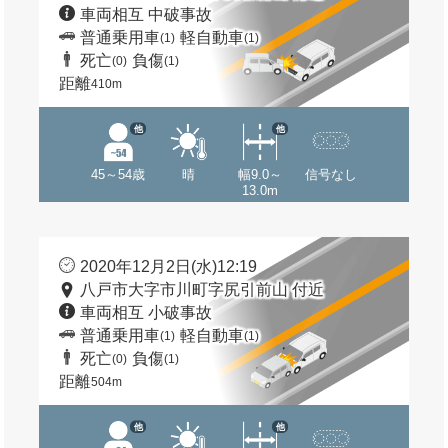
車両相互 中破事故
普通乗用車
軽自動車
(1)
(1)
死亡
負傷
(0)
(1)
距離
410m
他
他
45～54歳
晴
幅9.0～
信号なし
13.0m
2020年12月2日(水)12:19
八戸市大字市川町字尻引前山 付近
車両相互 小破事故
普通乗用車
軽自動車
(1)
(1)
死亡
負傷
(0)
(1)
距離
504m
他
他