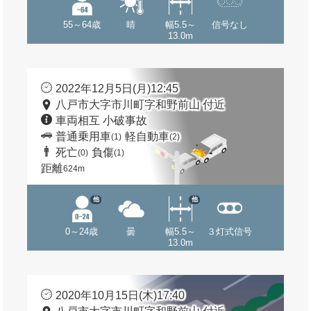
55～64歳
晴
幅5.5～
信号なし
13.0m
2022年12月5日(月)12:45
八戸市大字市川町字和野前山 付近
車両相互 小破事故
普通乗用車
軽自動車
(1)
(2)
死亡
負傷
(0)
(1)
距離
624m
他
他
0～24歳
曇
幅5.5～
３灯式信号
13.0m
2020年10月15日(木)17:40