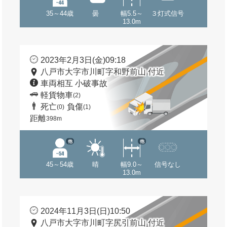
35～44歳
曇
幅5.5～
３灯式信号
13.0m
2023年2月3日(金)09:18
八戸市大字市川町字和野前山 付近
車両相互 小破事故
軽貨物車
(2)
死亡
負傷
(0)
(1)
距離
398m
他
他
45～54歳
晴
幅9.0～
信号なし
13.0m
2024年11月3日(日)10:50
八戸市大字市川町字尻引前山 付近