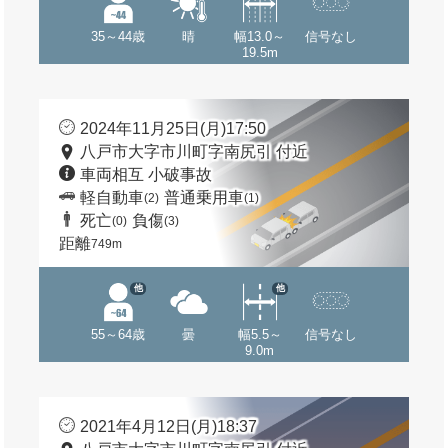
35～44歳
晴
幅13.0～
信号なし
19.5m
2024年11月25日(月)17:50
八戸市大字市川町字南尻引 付近
車両相互 小破事故
軽自動車
普通乗用車
(2)
(1)
死亡
負傷
(0)
(3)
距離
749m
他
他
55～64歳
曇
幅5.5～
信号なし
9.0m
2021年4月12日(月)18:37