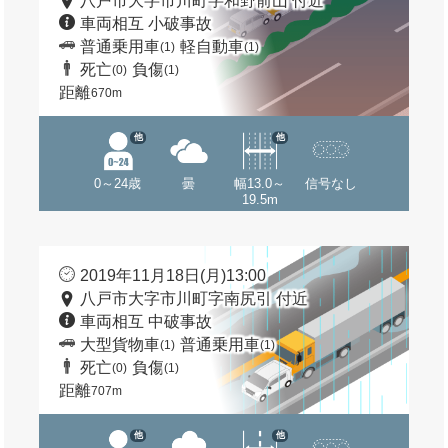
八戸市大字市川町字和野前山 付近
車両相互 小破事故
普通乗用車
軽自動車
(1)
(1)
死亡
負傷
(0)
(1)
距離
670m
他
他
0～24歳
曇
幅13.0～
信号なし
19.5m
2019年11月18日(月)13:00
八戸市大字市川町字南尻引 付近
車両相互 中破事故
大型貨物車
普通乗用車
(1)
(1)
死亡
負傷
(0)
(1)
距離
707m
他
他