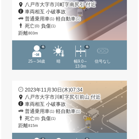
八戸市大字市川町字南尻引 付近
車両相互 小破事故
普通乗用車
軽自動車
(1)
(1)
死亡
負傷
(0)
(1)
距離
803m
他
他
25～34歳
晴
幅9.0～
信号なし
13.0m
2023年11月30日(木)07:34
八戸市大字市川町字尻引前山 付近
車両相互 小破事故
普通乗用車
軽自動車
(1)
(1)
死亡
負傷
(0)
(1)
距離
815m