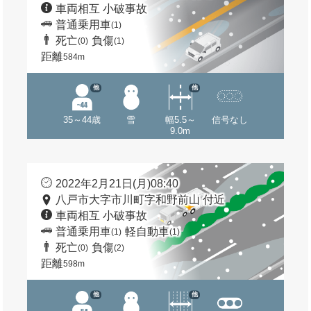
車両相互 小破事故
普通乗用車
(1)
死亡
負傷
(0)
(1)
距離
584m
他
他
35～44歳
雪
幅5.5～
信号なし
9.0m
2022年2月21日(月)08:40
八戸市大字市川町字和野前山 付近
車両相互 小破事故
普通乗用車
軽自動車
(1)
(1)
死亡
負傷
(0)
(2)
距離
598m
他
他