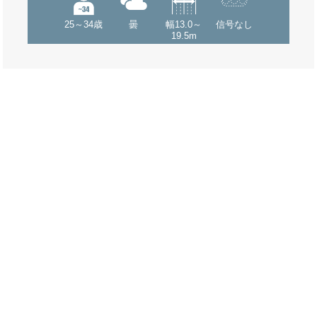
25～34歳
曇
幅13.0～
信号なし
19.5m