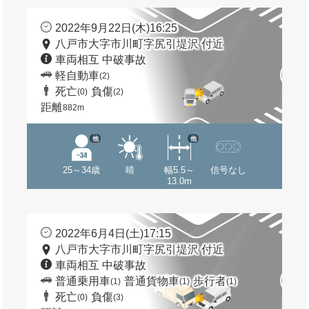
2022年9月22日(木)16:25
八戸市大字市川町字尻引堤沢 付近
車両相互 中破事故
軽自動車
(2)
死亡
負傷
(0)
(2)
距離
882m
他
他
25～34歳
晴
幅5.5～
信号なし
13.0m
2022年6月4日(土)17:15
八戸市大字市川町字尻引堤沢 付近
車両相互 中破事故
普通乗用車
普通貨物車
歩行者
(1)
(1)
(1)
死亡
負傷
(0)
(3)