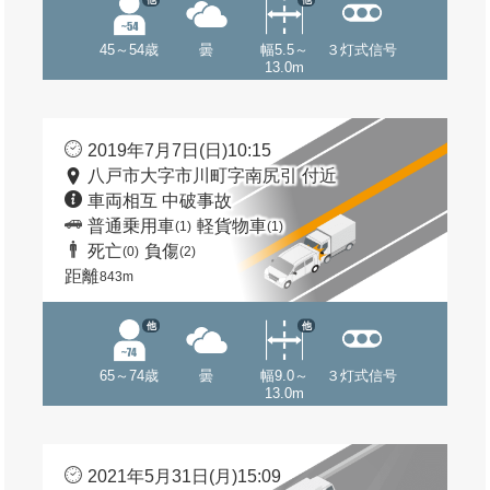
45～54歳
曇
幅5.5～
３灯式信号
13.0m
2019年7月7日(日)10:15
八戸市大字市川町字南尻引 付近
車両相互 中破事故
普通乗用車
軽貨物車
(1)
(1)
死亡
負傷
(0)
(2)
距離
843m
他
他
65～74歳
曇
幅9.0～
３灯式信号
13.0m
2021年5月31日(月)15:09