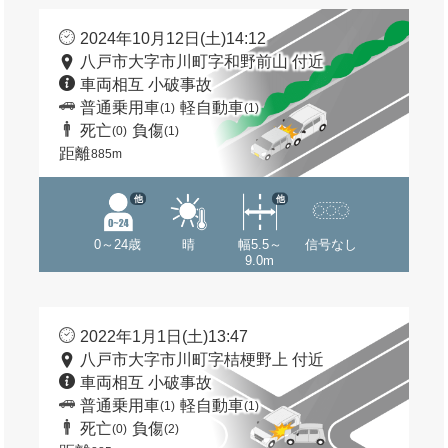
2024年10月12日(土)14:12
八戸市大字市川町字和野前山 付近
車両相互 小破事故
普通乗用車
軽自動車
(1)
(1)
死亡
負傷
(0)
(1)
距離
885m
他
他
0～24歳
晴
幅5.5～
信号なし
9.0m
2022年1月1日(土)13:47
八戸市大字市川町字桔梗野上 付近
車両相互 小破事故
普通乗用車
軽自動車
(1)
(1)
死亡
負傷
(0)
(2)