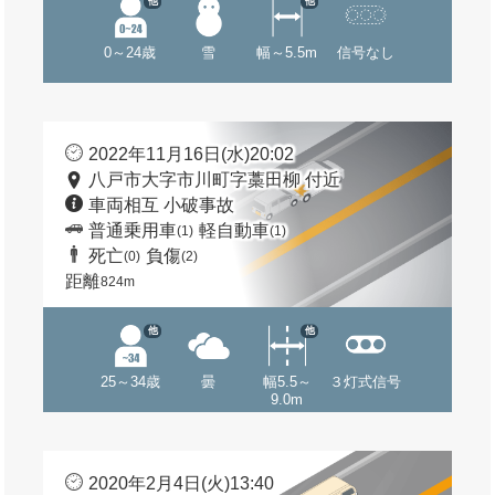
他
他
0～24歳
雪
幅～5.5m
信号なし
2022年11月16日(水)20:02
八戸市大字市川町字藁田柳 付近
車両相互 小破事故
普通乗用車
軽自動車
(1)
(1)
死亡
負傷
(0)
(2)
距離
824m
他
他
25～34歳
曇
幅5.5～
３灯式信号
9.0m
2020年2月4日(火)13:40