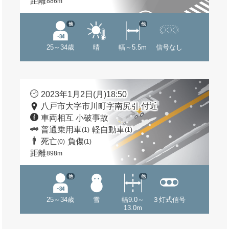
距離
886m
他
他
25～34歳
晴
幅～5.5m
信号なし
2023年1月2日(月)18:50
八戸市大字市川町字南尻引 付近
車両相互 小破事故
普通乗用車
軽自動車
(1)
(1)
死亡
負傷
(0)
(1)
距離
898m
他
他
25～34歳
雪
幅9.0～
３灯式信号
13.0m