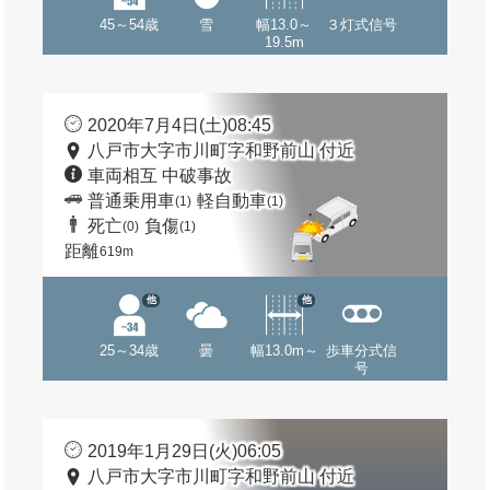
45～54歳
雪
幅13.0～
３灯式信号
19.5m
2020年7月4日(土)08:45
八戸市大字市川町字和野前山 付近
車両相互 中破事故
普通乗用車
軽自動車
(1)
(1)
死亡
負傷
(0)
(1)
距離
619m
他
他
25～34歳
曇
幅13.0m～
歩車分式信
号
2019年1月29日(火)06:05
八戸市大字市川町字和野前山 付近