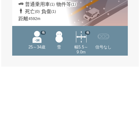
普通乗用車
物件等
(1)
(1)
死亡
負傷
(0)
(1)
距離
4592m
他
他
25～34歳
雪
幅5.5～
信号なし
9.0m