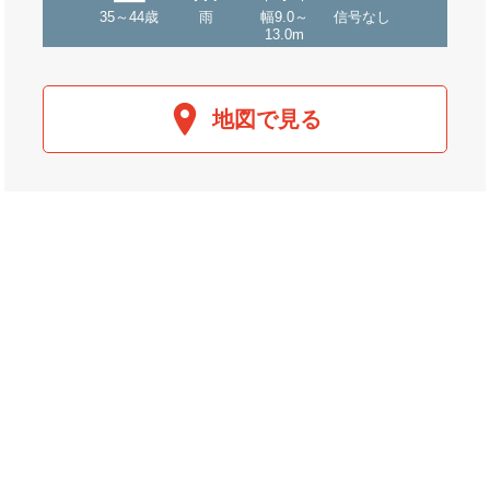
35～44歳
雨
幅9.0～
信号なし
13.0m
地図で見る