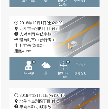
35～44歳
曇
幅9.0～
信号なし
13.0m
2018年12月1日(土)20:20
北斗市当別四丁目 付近
人対車両 中破事故
軽自動車
歩行者
(1)
(1)
死亡
負傷
(0)
(1)
距離
4579m
他
他
0～24歳
曇
幅9.0～
信号なし
13.0m
2019年12月31日(火)16:10
北斗市当別四丁目 付近
車両単独 小破事故