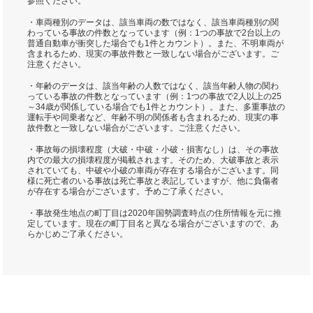
参照ください。
・車両種別のデータは、該当車両の数ではなく、該当車両種別の関
わっている事故の件数となっています（例：1つの事故で2台以上の
普通自動車が衝突した場合でも1件とカウント）。また、不明車両が
含まれるため、現実の事故件数と一致しない場合がございます。ご
注意ください。
・年齢のデータは、該当年齢の人数ではなく、該当年齢人物の関わ
っている事故の件数となっています（例：1つの事故で2人以上の25
～34歳が関係している場合でも1件とカウント）。また、多重事故の
運転手や同乗者など、年齢不明の関係者も含まれるため、現実の事
故件数と一致しない場合がございます。ご注意ください。
・事故毎の損壊程度（大破・中破・小破・損害なし）は、その事故
内での最大の損壊程度が掲載されます。そのため、大破事故と表示
されていても、中破や小破の車両が存在する場合がございます。同
様に死亡者のいる事故は死亡事故と表記していますが、他に負傷者
が存在する場合がございます。予めご了承ください。
・事故発生地点の町丁目は2020年国勢調査時点の住所情報を元に推
定しています。現在の町丁目名と異なる場合がございますので、あ
らかじめご了承ください。