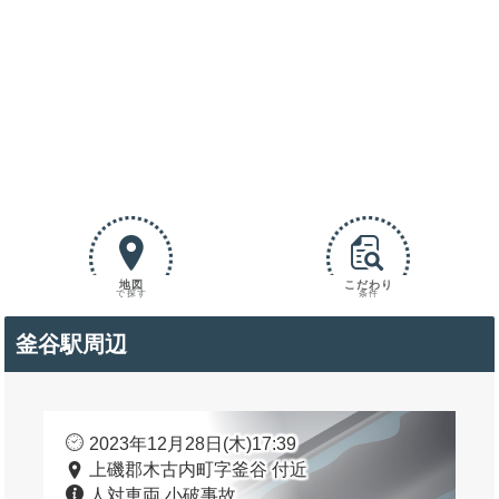
地図
こだわり
で探す
条件
釜谷駅周辺
2023年12月28日(木)17:39
上磯郡木古内町字釜谷 付近
人対車両 小破事故