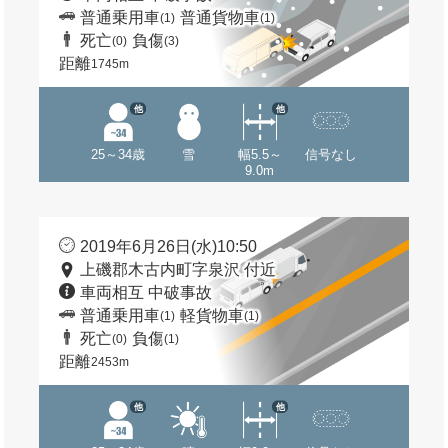
普通乗用車
普通貨物車
(1)
(1)
死亡
負傷
(0)
(3)
距離
1745m
他
他
25～34歳
雪
幅5.5～
信号なし
9.0m
2019年6月26日(水)10:50
上磯郡木古内町字泉沢 付近
車両相互 中破事故
普通乗用車
軽貨物車
(1)
(1)
死亡
負傷
(0)
(1)
距離
2453m
他
他