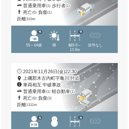
普通乗用車
歩行者
(1)
(1)
死亡
負傷
(0)
(1)
距離
310m
他
他
55～64歳
晴
幅9.0～
信号なし
13.0m
2021年11月26日(金)22:30
上磯郡木古内町字亀川 付近
車両相互 中破事故
普通乗用車
軽自動車
(1)
(1)
死亡
負傷
(0)
(3)
距離
1311m
他
他