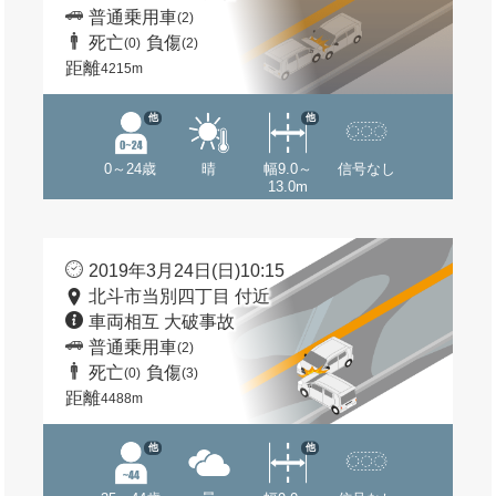
普通乗用車
(2)
死亡
負傷
(0)
(2)
距離
4215m
他
他
0～24歳
晴
幅9.0～
信号なし
13.0m
2019年3月24日(日)10:15
北斗市当別四丁目 付近
車両相互 大破事故
普通乗用車
(2)
死亡
負傷
(0)
(3)
距離
4488m
他
他