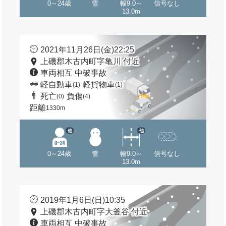
0～24歳
雪
幅9.0～
信号なし
13.0m
2021年11月26日(金)22:25
上磯郡木古内町字亀川 付近
車両相互 中破事故
軽自動車
軽貨物車
(1)
(1)
死亡
負傷
(0)
(4)
距離
1330m
他
他
0～24歳
雪
幅9.0～
信号なし
13.0m
2019年1月6日(日)10:35
上磯郡木古内町字大釜谷 付近
車両相互 中破事故