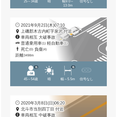
25～34歳
晴
幅9.0～
信号なし
13.0m
2021年9月2日(木)07:10
上磯郡木古内町字泉沢 付近
車両相互 大破事故
普通乗用車
軽自動車
(1)
(1)
死亡
負傷
(0)
(4)
距離
3498m
他
他
45～54歳
晴
幅～5.5m
信号なし
2020年3月8日(日)06:20
北斗市当別四丁目 付近
車両相互 中破事故