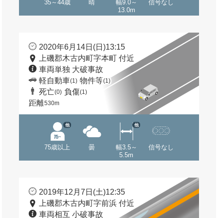
35～44歳
晴
幅9.0～
信号なし
13.0m
2020年6月14日(日)13:15
上磯郡木古内町字本町 付近
車両単独 大破事故
軽自動車
物件等
(1)
(1)
死亡
負傷
(0)
(1)
距離
530m
他
他
75歳以上
曇
幅3.5～
信号なし
5.5m
2019年12月7日(土)12:35
上磯郡木古内町字前浜 付近
車両相互 小破事故