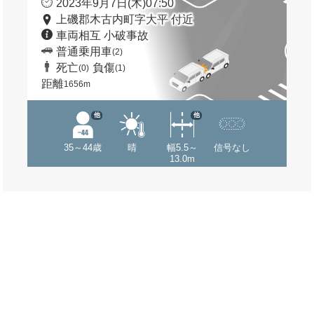
2023年9月7日(木)07:50
上磯郡木古内町字大平 付近
車両相互 小破事故
普通乗用車
(2)
死亡
負傷
(0)
(1)
距離
1656m
他
他
35～44歳
晴
幅5.5～
信号なし
13.0m