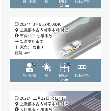
35～44歳
晴
幅5.5～
３灯式信号
13.0m
2024年3月6日(水)08:40
上磯郡木古内町字本町 付近
車両相互 小破事故
普通乗用車
(2)
死亡
負傷
(0)
(1)
距離
248m
他
他
45～54歳
晴
幅5.5～
３灯式信号
9.0m
2021年11月12日(金)17:17
上磯郡木古内町字本町 付近
人対車両 小破事故