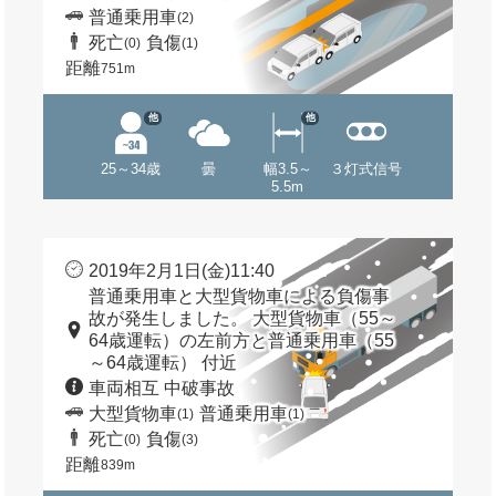
普通乗用車
(2)
死亡
負傷
(0)
(1)
距離
751m
他
他
25～34歳
曇
幅3.5～
３灯式信号
5.5m
2019年2月1日(金)11:40
普通乗用車と大型貨物車による負傷事
故が発生しました。 大型貨物車（55～
64歳運転）の左前方と普通乗用車（55
～64歳運転） 付近
車両相互 中破事故
大型貨物車
普通乗用車
(1)
(1)
死亡
負傷
(0)
(3)
距離
839m