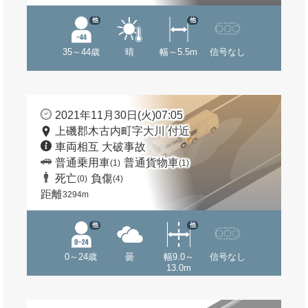
他
他
35～44歳
晴
幅～5.5m
信号なし
2021年11月30日(火)07:05
上磯郡木古内町字大川 付近
車両相互 大破事故
普通乗用車
普通貨物車
(1)
(1)
死亡
負傷
(0)
(4)
距離
3294m
他
他
0～24歳
曇
幅9.0～
信号なし
13.0m