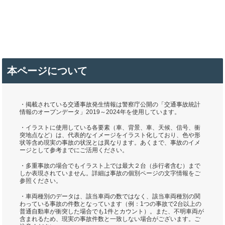
本ページについて
・掲載されている交通事故発生情報は警察庁公開の「交通事故統計
情報のオープンデータ」2019～2024年を使用しています。
・イラストに使用している各要素（車、背景、車、天候、信号、衝
突地点など）は、代表的なイメージをイラスト化しており、色や形
状等含め現実の事故の状況とは異なります。あくまで、事故のイメ
ージとして参考までにご活用ください。
・多重事故の場合でもイラスト上では最大２台（歩行者含む）まで
しか表現されていません。詳細は事故の個別ページの文字情報をご
参照ください。
・車両種別のデータは、該当車両の数ではなく、該当車両種別の関
わっている事故の件数となっています（例：1つの事故で2台以上の
普通自動車が衝突した場合でも1件とカウント）。また、不明車両が
含まれるため、現実の事故件数と一致しない場合がございます。ご