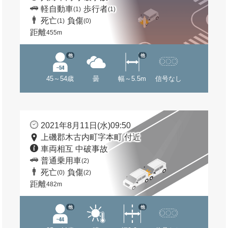
軽自動車
歩行者
(1)
(1)
死亡
負傷
(1)
(0)
距離
455m
他
他
45～54歳
曇
幅～5.5m
信号なし
2021年8月11日(水)09:50
上磯郡木古内町字本町 付近
車両相互 中破事故
普通乗用車
(2)
死亡
負傷
(0)
(2)
距離
482m
他
他