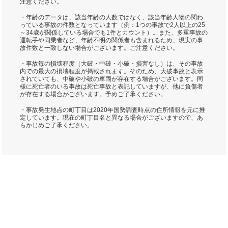
注意ください。
・年齢のデータは、該当年齢の人数ではなく、該当年齢人物の関わ
っている事故の件数となっています（例：1つの事故で2人以上の25
～34歳が関係している場合でも1件とカウント）。また、多重事故の
運転手や同乗者など、年齢不明の関係者も含まれるため、現実の事
故件数と一致しない場合がございます。ご注意ください。
・事故毎の損壊程度（大破・中破・小破・損害なし）は、その事故
内での最大の損壊程度が掲載されます。そのため、大破事故と表示
されていても、中破や小破の車両が存在する場合がございます。同
様に死亡者のいる事故は死亡事故と表記していますが、他に負傷者
が存在する場合がございます。予めご了承ください。
・事故発生地点の町丁目は2020年国勢調査時点の住所情報を元に推
定しています。現在の町丁目名と異なる場合がございますので、あ
らかじめご了承ください。