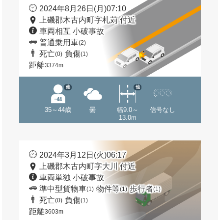
2024年8月26日(月)07:10
上磯郡木古内町字札苅 付近
車両相互 小破事故
普通乗用車
(2)
死亡
負傷
(0)
(1)
距離
3374m
他
他
35～44歳
曇
幅9.0～
信号なし
13.0m
2024年3月12日(火)06:17
上磯郡木古内町字大川 付近
車両単独 小破事故
準中型貨物車
物件等
歩行者
(1)
(1)
(1)
死亡
負傷
(0)
(1)
距離
3603m