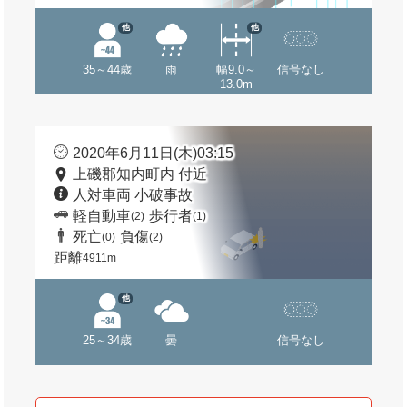
他
他
35～44歳
雨
幅9.0～
信号なし
13.0m
2020年6月11日(木)03:15
上磯郡知内町内 付近
人対車両 小破事故
軽自動車
歩行者
(2)
(1)
死亡
負傷
(0)
(2)
距離
4911m
他
25～34歳
曇
信号なし