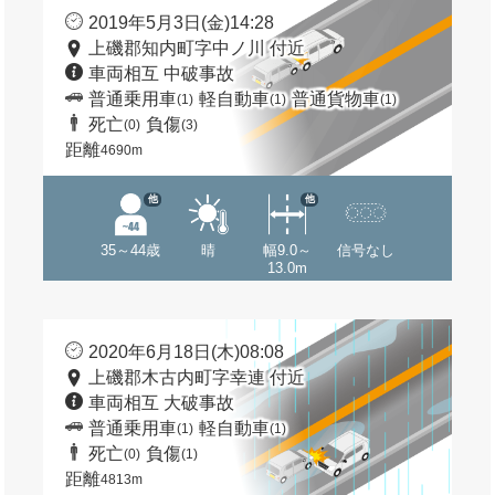
2019年5月3日(金)14:28
上磯郡知内町字中ノ川 付近
車両相互 中破事故
普通乗用車
軽自動車
普通貨物車
(1)
(1)
(1)
死亡
負傷
(0)
(3)
距離
4690m
他
他
35～44歳
晴
幅9.0～
信号なし
13.0m
2020年6月18日(木)08:08
上磯郡木古内町字幸連 付近
車両相互 大破事故
普通乗用車
軽自動車
(1)
(1)
死亡
負傷
(0)
(1)
距離
4813m