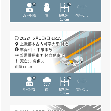
他
他
55～64歳
雪
幅9.0～
信号なし
13.0m
2022年5月1日(日)16:15
上磯郡木古内町字大平 付近
車両相互 中破事故
普通乗用車
軽自動車
(1)
(1)
死亡
負傷
(0)
(2)
距離
1412m
他
他
0～24歳
雨
幅9.0～
信号なし
13.0m