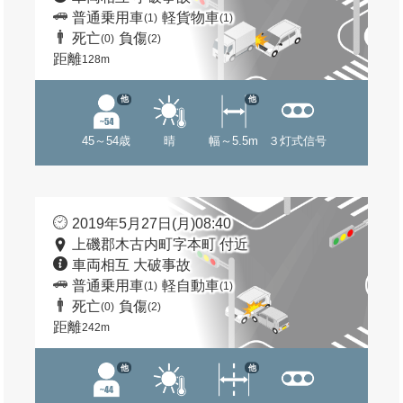
普通乗用車
軽貨物車
(1)
(1)
死亡
負傷
(0)
(2)
距離
128m
他
他
45～54歳
晴
幅～5.5m
３灯式信号
2019年5月27日(月)08:40
上磯郡木古内町字本町 付近
車両相互 大破事故
普通乗用車
軽自動車
(1)
(1)
死亡
負傷
(0)
(2)
距離
242m
他
他