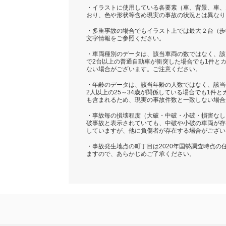
・イラストに使用している各要素（車、背景、車、
おり、色や形状等含め現実の事故の状況とは異なり
・多重事故の場合でもイラスト上では最大２台（歩
文字情報をご参照ください。
・車両種別のデータは、該当車両の数ではなく、該
で2台以上の普通自動車が衝突した場合でも1件と
ない場合がございます。ご注意ください。
・年齢のデータは、該当年齢の人数ではなく、該当
2人以上の25～34歳が関係している場合でも1件
も含まれるため、現実の事故件数と一致しない場合
・事故毎の損壊程度（大破・中破・小破・損害なし
破事故と表示されていても、中破や小破の車両が存
していますが、他に負傷者が存在する場合がござい
・事故発生地点の町丁目は2020年国勢調査時点
ますので、あらかじめご了承ください。