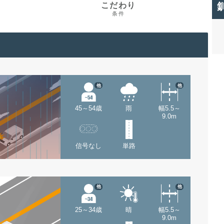
こだわり
条件
他
他
45～54歳
雨
幅5.5～
9.0m
信号なし
単路
他
他
25～34歳
晴
幅5.5～
9.0m