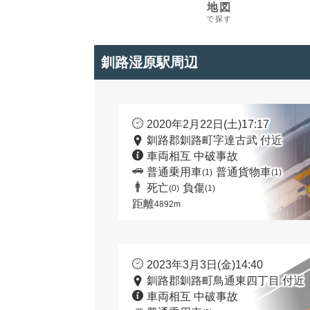
地図
で探す
釧路湿原駅周辺
2020年2月22日(土)17:17
釧路郡釧路町字達古武 付近
車両相互 中破事故
普通乗用車
普通貨物車
(1)
(1)
死亡
負傷
(0)
(1)
距離
4892m
2023年3月3日(金)14:40
釧路郡釧路町鳥通東四丁目 付近
車両相互 中破事故