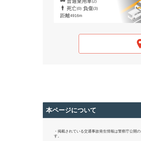
普通乗用車
(2)
死亡
負傷
(0)
(3)
距離
4916m
本ページについて
・掲載されている交通事故発生情報は警察庁公開の「
す。