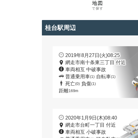
地図
で探す
桂台駅周辺
2019年8月27日(火)08:25
網走市南十条東三丁目 付近
車両相互 中破事故
普通乗用車
自転車
(1)
(1)
死亡
負傷
(0)
(1)
距離
169m
2020年1月9日(木)08:40
網走市台町一丁目 付近
車両相互 小破事故