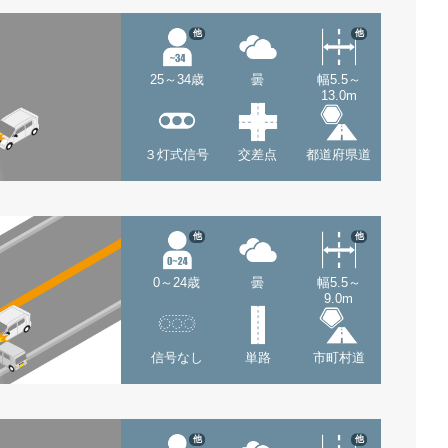
他
他
25～34歳
曇
幅5.5～
13.0m
３灯式信号
交差点
都道府県道
他
他
0～24歳
曇
幅5.5～
9.0m
信号なし
単路
市町村道
他
他