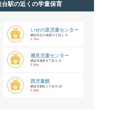
桂台駅の近くの学童保育
いせの里児童センター
網走市北11条西４丁目１-５
1.7km
潮見児童センター
網走市潮見８丁目４-６
2.2km
西児童館
網走市新町１丁目９-16
2.3km