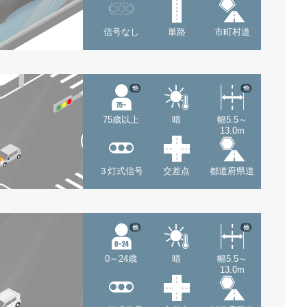
信号なし
単路
市町村道
他
他
75歳以上
晴
幅5.5～
13.0m
３灯式信号
交差点
都道府県道
他
他
0～24歳
晴
幅5.5～
13.0m