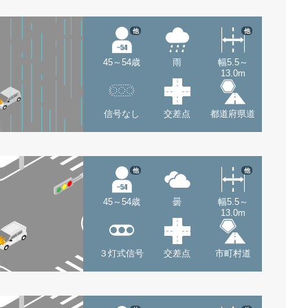
他
他
45～54歳
雨
幅5.5～
13.0m
信号なし
交差点
都道府県道
他
他
45～54歳
曇
幅5.5～
13.0m
３灯式信号
交差点
市町村道