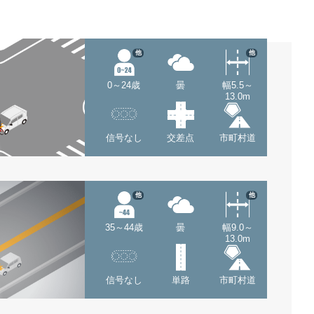
他
他
0～24歳
曇
幅5.5～
13.0m
信号なし
交差点
市町村道
他
他
35～44歳
曇
幅9.0～
13.0m
信号なし
単路
市町村道