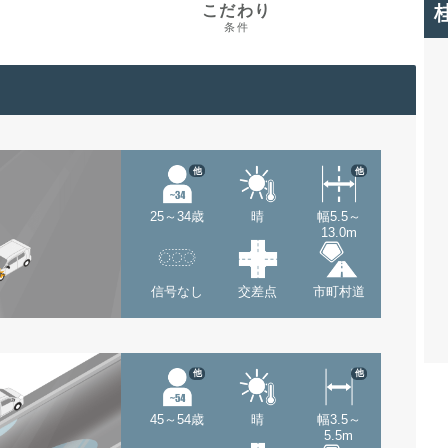
こだわり
条件
他
他
25～34歳
晴
幅5.5～
13.0m
信号なし
交差点
市町村道
他
他
45～54歳
晴
幅3.5～
5.5m