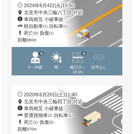
2024年6月4日(火)15:50
北見市中央三輪八丁目 付近
車両相互 小破事故
軽自動車
自転車
(1)
(1)
死亡
負傷
(0)
(1)
距離
860m
他
他
0～24歳
晴
幅13.0～
信号なし
19.5m
2020年6月20日(土)11:40
北見市中央三輪四丁目 付近
車両相互 小破事故
普通貨物車
自転車
(1)
(1)
死亡
負傷
(1)
(0)
距離
870m