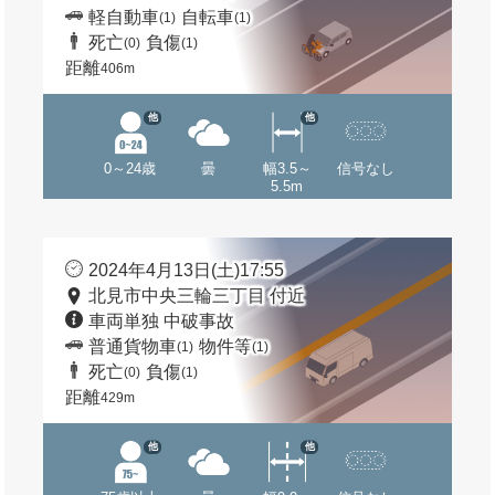
軽自動車
自転車
(1)
(1)
死亡
負傷
(0)
(1)
距離
406m
他
他
0～24歳
曇
幅3.5～
信号なし
5.5m
2024年4月13日(土)17:55
北見市中央三輪三丁目 付近
車両単独 中破事故
普通貨物車
物件等
(1)
(1)
死亡
負傷
(0)
(1)
距離
429m
他
他