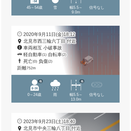
45～54歳
雪
幅5.5～
信号なし
9.0m
2020年9月11日(金)18:12
北見市西三輪六丁目 付近
車両相互 小破事故
軽自動車
自転車
(1)
(2)
死亡
負傷
(0)
(2)
距離
752m
他
他
0～24歳
雨
幅5.5～
信号なし
13.0m
2023年9月23日(土)18:40
北見市中央三輪八丁目 付近