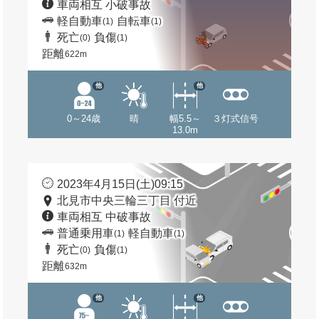
車両相互 小破事故
軽自動車
自転車
(1)
(1)
死亡
負傷
(0)
(1)
距離
622m
他
他
0～24歳
晴
幅5.5～
３灯式信号
13.0m
2023年4月15日(土)09:15
北見市中央三輪三丁目 付近
車両相互 中破事故
普通乗用車
軽自動車
(1)
(1)
死亡
負傷
(0)
(1)
距離
632m
他
他