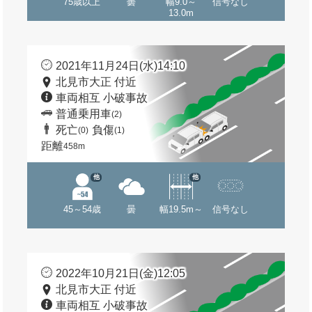
75歳以上
曇
幅9.0～
信号なし
13.0m
2021年11月24日(水)14:10
北見市大正 付近
車両相互 小破事故
普通乗用車
(2)
死亡
負傷
(0)
(1)
距離
458m
他
他
45～54歳
曇
幅19.5m～
信号なし
2022年10月21日(金)12:05
北見市大正 付近
車両相互 小破事故