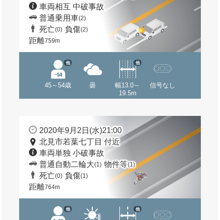
車両相互 中破事故
普通乗用車
(2)
死亡
負傷
(0)
(2)
距離
759m
他
他
45～54歳
曇
幅13.0～
信号なし
19.5m
2020年9月2日(水)21:00
北見市若葉七丁目 付近
車両単独 小破事故
普通自動二輪大
物件等
(1)
(1)
死亡
負傷
(0)
(1)
距離
764m
他
他