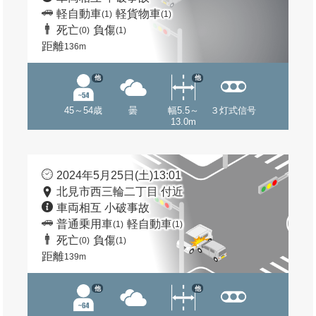
軽自動車
軽貨物車
(1)
(1)
死亡
負傷
(0)
(1)
距離
136m
他
他
45～54歳
曇
幅5.5～
３灯式信号
13.0m
2024年5月25日(土)13:01
北見市西三輪二丁目 付近
車両相互 小破事故
普通乗用車
軽自動車
(1)
(1)
死亡
負傷
(0)
(1)
距離
139m
他
他