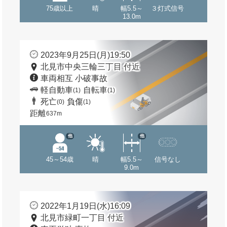
75歳以上
晴
幅5.5～
３灯式信号
13.0m
2023年9月25日(月)19:50
北見市中央三輪三丁目 付近
車両相互 小破事故
軽自動車
自転車
(1)
(1)
死亡
負傷
(0)
(1)
距離
637m
他
他
45～54歳
晴
幅5.5～
信号なし
9.0m
2022年1月19日(水)16:09
北見市緑町一丁目 付近