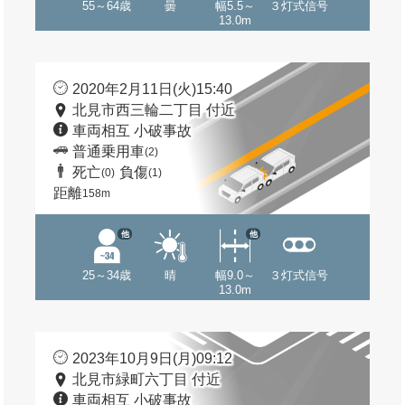
55～64歳
曇
幅5.5～
３灯式信号
13.0m
2020年2月11日(火)15:40
北見市西三輪二丁目 付近
車両相互 小破事故
普通乗用車
(2)
死亡
負傷
(0)
(1)
距離
158m
他
他
25～34歳
晴
幅9.0～
３灯式信号
13.0m
2023年10月9日(月)09:12
北見市緑町六丁目 付近
車両相互 小破事故