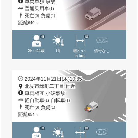
車両単独 事故
普通乗用車
(1)
死亡
負傷
(0)
(1)
距離
640m
他
他
35～44歳
晴
幅3.5～
信号なし
5.5m
2024年11月21日(木)10:35
北見市緑町二丁目 付近
車両相互 小破事故
軽自動車
自転車
(1)
(1)
死亡
負傷
(0)
(1)
距離
654m
他
他