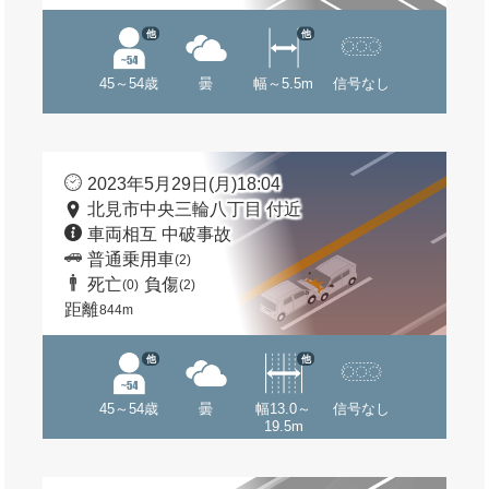
他
他
45～54歳
曇
幅～5.5m
信号なし
2023年5月29日(月)18:04
北見市中央三輪八丁目 付近
車両相互 中破事故
普通乗用車
(2)
死亡
負傷
(0)
(2)
距離
844m
他
他
45～54歳
曇
幅13.0～
信号なし
19.5m