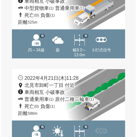
車両相互 小破事故
中型貨物車
普通乗用車
(1)
(1)
死亡
負傷
(0)
(1)
距離
525m
他
他
25～34歳
曇
幅9.0～
３灯式信号
13.0m
2022年4月21日(木)11:28
北見市卸町一丁目 付近
車両相互 小破事故
普通乗用車
原付二種二輪車
(1)
(1)
死亡
負傷
(0)
(1)
距離
586m
他
他