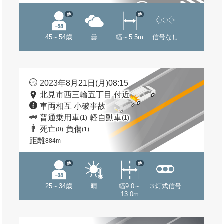
他
他
45～54歳
曇
幅～5.5m
信号なし
2023年8月21日(月)08:15
北見市西三輪五丁目 付近
車両相互 小破事故
普通乗用車
軽自動車
(1)
(1)
死亡
負傷
(0)
(1)
距離
884m
他
他
25～34歳
晴
幅9.0～
３灯式信号
13.0m