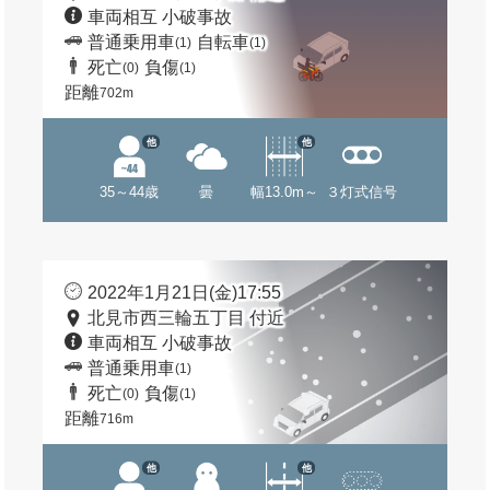
車両相互 小破事故
普通乗用車
自転車
(1)
(1)
死亡
負傷
(0)
(1)
距離
702m
他
他
35～44歳
曇
幅13.0m～
３灯式信号
2022年1月21日(金)17:55
北見市西三輪五丁目 付近
車両相互 小破事故
普通乗用車
(1)
死亡
負傷
(0)
(1)
距離
716m
他
他