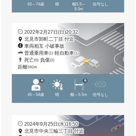
65～74歳
晴
幅5.5～
信号なし
9.0m
2022年2月27日(日)20:32
北見市卸町二丁目 付近
車両相互 小破事故
普通乗用車
軽自動車
(1)
(1)
死亡
負傷
(0)
(2)
距離
592m
他
他
45～54歳
晴
幅～5.5m
信号なし
2024年9月25日(水)16:50
北見市中央三輪三丁目 付近