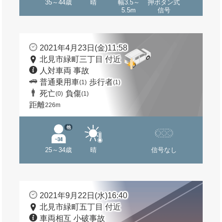
35～44歳
晴
幅3.5～
押ボタン式
5.5m
信号
2021年4月23日(金)11:58
北見市緑町三丁目 付近
人対車両 事故
普通乗用車
歩行者
(1)
(1)
死亡
負傷
(0)
(1)
距離
226m
他
25～34歳
晴
信号なし
2021年9月22日(水)16:40
北見市緑町五丁目 付近
車両相互 小破事故