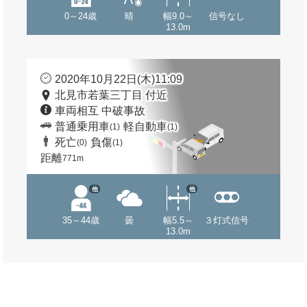
0～24歳
晴
幅9.0～
信号なし
13.0m
2020年10月22日(木)11:09
北見市若葉三丁目 付近
車両相互 中破事故
普通乗用車
軽自動車
(1)
(1)
死亡
負傷
(0)
(1)
距離
771m
他
他
35～44歳
曇
幅5.5～
３灯式信号
13.0m