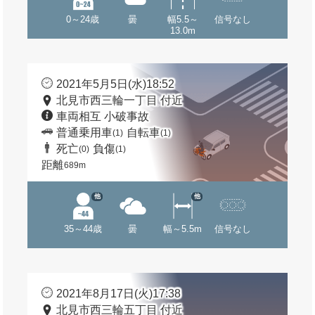
0～24歳
曇
幅5.5～
信号なし
13.0m
2021年5月5日(水)18:52
北見市西三輪一丁目 付近
車両相互 小破事故
普通乗用車
自転車
(1)
(1)
死亡
負傷
(0)
(1)
距離
689m
他
他
35～44歳
曇
幅～5.5m
信号なし
2021年8月17日(火)17:38
北見市西三輪五丁目 付近