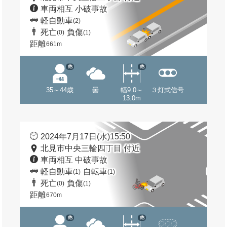
車両相互 小破事故
軽自動車
(2)
死亡
負傷
(0)
(1)
距離
661m
他
他
35～44歳
曇
幅9.0～
３灯式信号
13.0m
2024年7月17日(水)15:50
北見市中央三輪四丁目 付近
車両相互 中破事故
軽自動車
自転車
(1)
(1)
死亡
負傷
(0)
(1)
距離
670m
他
他