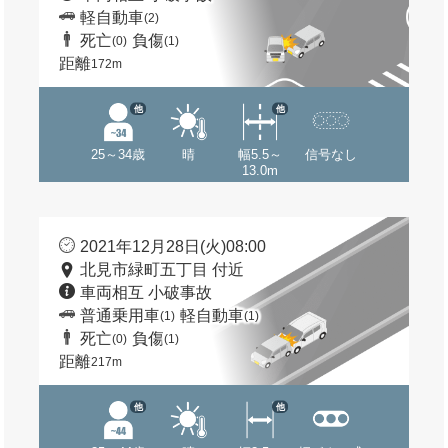
軽自動車
(2)
死亡
負傷
(0)
(1)
距離
172m
他
他
25～34歳
晴
幅5.5～
信号なし
13.0m
2021年12月28日(火)08:00
北見市緑町五丁目 付近
車両相互 小破事故
普通乗用車
軽自動車
(1)
(1)
死亡
負傷
(0)
(1)
距離
217m
他
他