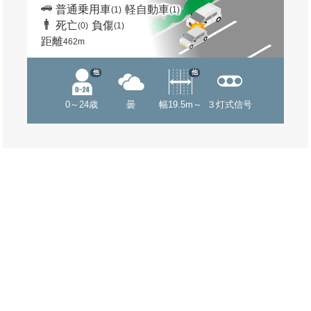
普通乗用車
軽自動車
(1)
(1)
死亡
負傷
(0)
(1)
距離
462m
他
他
0～24歳
曇
幅19.5m～
３灯式信号