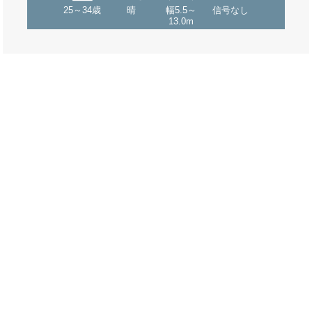
25～34歳
晴
幅5.5～
信号なし
13.0m