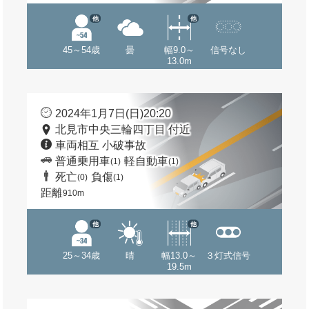
他
他
45～54歳
曇
幅9.0～
信号なし
13.0m
2024年1月7日(日)20:20
北見市中央三輪四丁目 付近
車両相互 小破事故
普通乗用車
軽自動車
(1)
(1)
死亡
負傷
(0)
(1)
距離
910m
他
他
25～34歳
晴
幅13.0～
３灯式信号
19.5m