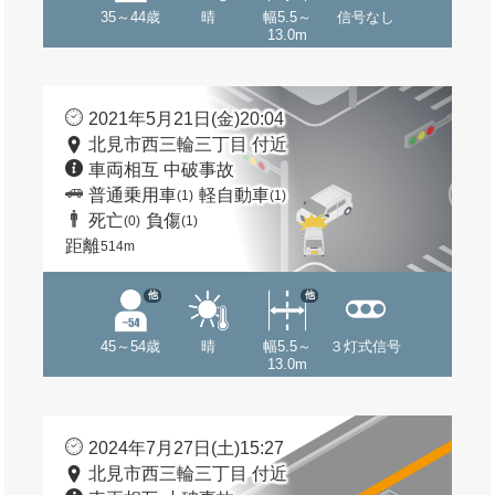
35～44歳
晴
幅5.5～
信号なし
13.0m
2021年5月21日(金)20:04
北見市西三輪三丁目 付近
車両相互 中破事故
普通乗用車
軽自動車
(1)
(1)
死亡
負傷
(0)
(1)
距離
514m
他
他
45～54歳
晴
幅5.5～
３灯式信号
13.0m
2024年7月27日(土)15:27
北見市西三輪三丁目 付近