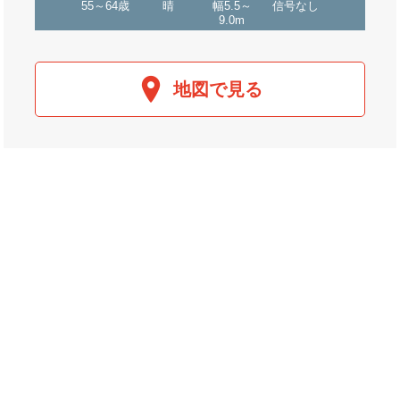
55～64歳
晴
幅5.5～
信号なし
9.0m
地図で見る