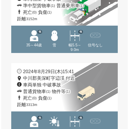
準中型貨物車
普通乗用車
(1)
(1)
死亡
負傷
(0)
(1)
距離
3152m
他
他
35～44歳
雪
幅5.5～
信号なし
9.0m
2024年8月29日(木)15:41
中川郡美深町字辺渓 付近
車両単独 中破事故
普通貨物車
物件等
(1)
(1)
死亡
負傷
(0)
(1)
距離
3313m
他
他