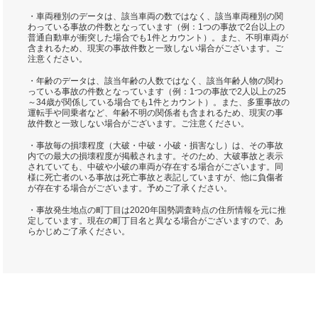
・車両種別のデータは、該当車両の数ではなく、該当車両種別の関
わっている事故の件数となっています（例：1つの事故で2台以上の
普通自動車が衝突した場合でも1件とカウント）。また、不明車両が
含まれるため、現実の事故件数と一致しない場合がございます。ご
注意ください。
・年齢のデータは、該当年齢の人数ではなく、該当年齢人物の関わ
っている事故の件数となっています（例：1つの事故で2人以上の25
～34歳が関係している場合でも1件とカウント）。また、多重事故の
運転手や同乗者など、年齢不明の関係者も含まれるため、現実の事
故件数と一致しない場合がございます。ご注意ください。
・事故毎の損壊程度（大破・中破・小破・損害なし）は、その事故
内での最大の損壊程度が掲載されます。そのため、大破事故と表示
されていても、中破や小破の車両が存在する場合がございます。同
様に死亡者のいる事故は死亡事故と表記していますが、他に負傷者
が存在する場合がございます。予めご了承ください。
・事故発生地点の町丁目は2020年国勢調査時点の住所情報を元に推
定しています。現在の町丁目名と異なる場合がございますので、あ
らかじめご了承ください。