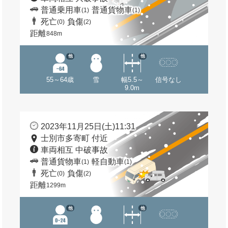
普通乗用車
普通貨物車
(1)
(1)
死亡
負傷
(0)
(2)
距離
848m
他
他
55～64歳
雪
幅5.5～
信号なし
9.0m
2023年11月25日(土)11:31
士別市多寄町 付近
車両相互 中破事故
普通貨物車
軽自動車
(1)
(1)
死亡
負傷
(0)
(2)
距離
1299m
他
他