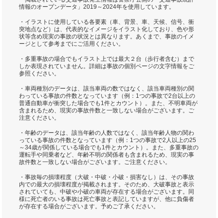
情報のオープンデータ」2019～2024年を使用しています。
・イラストに使用している各要素（車、背景、車、天候、信号、衝
突地点など）は、代表的なイメージをイラスト化しており、色や形
状等含め現実の事故の状況とは異なります。あくまで、事故のイメ
ージとして参考までにご活用ください。
・多重事故の場合でもイラスト上では最大２台（歩行者含む）まで
しか表現されていません。詳細は事故の個別ページの文字情報をご
参照ください。
・車両種別のデータは、該当車両の数ではなく、該当車両種別の関
わっている事故の件数となっています（例：1つの事故で2台以上の
普通自動車が衝突した場合でも1件とカウント）。また、不明車両が
含まれるため、現実の事故件数と一致しない場合がございます。ご
注意ください。
・年齢のデータは、該当年齢の人数ではなく、該当年齢人物の関わ
っている事故の件数となっています（例：1つの事故で2人以上の25
～34歳が関係している場合でも1件とカウント）。また、多重事故の
運転手や同乗者など、年齢不明の関係者も含まれるため、現実の事
故件数と一致しない場合がございます。ご注意ください。
・事故毎の損壊程度（大破・中破・小破・損害なし）は、その事故
内での最大の損壊程度が掲載されます。そのため、大破事故と表示
されていても、中破や小破の車両が存在する場合がございます。同
様に死亡者のいる事故は死亡事故と表記していますが、他に負傷者
が存在する場合がございます。予めご了承ください。