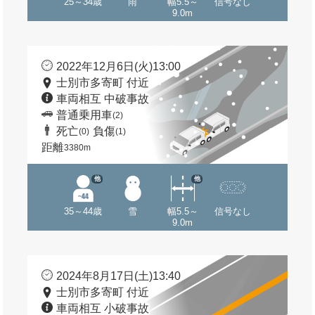
25～34歳
雨
幅5.5～
信号なし
9.0m
2022年12月6日(火)13:00
士別市多寄町 付近
車両相互 中破事故
普通乗用車
(2)
死亡
負傷
(0)
(1)
距離
3380m
他
他
35～44歳
雪
幅5.5～
信号なし
9.0m
2024年8月17日(土)13:40
士別市多寄町 付近
車両相互 小破事故