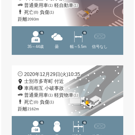
普通乗用車
軽自動車
(1)
(1)
死亡
負傷
(0)
(1)
距離
2093m
他
他
35～44歳
曇
幅～5.5m
信号なし
2020年12月29日(火)10:35
士別市多寄町 付近
車両相互 小破事故
普通乗用車
軽貨物車
(1)
(1)
死亡
負傷
(0)
(1)
距離
2162m
他
他