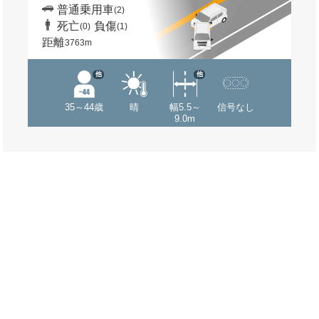
普通乗用車
(2)
死亡
負傷
(0)
(1)
距離
3763m
他
他
35～44歳
晴
幅5.5～
信号なし
9.0m