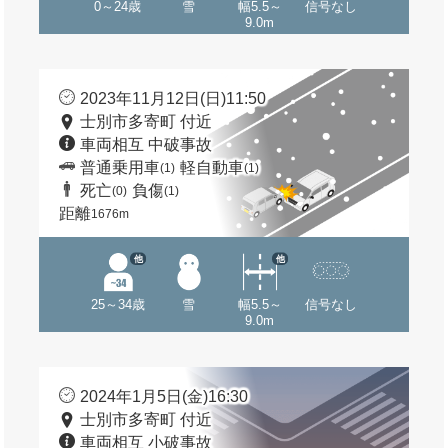
0～24歳
雪
幅5.5～
信号なし
9.0m
2023年11月12日(日)11:50
士別市多寄町 付近
車両相互 中破事故
普通乗用車
軽自動車
(1)
(1)
死亡
負傷
(0)
(1)
距離
1676m
他
他
25～34歳
雪
幅5.5～
信号なし
9.0m
2024年1月5日(金)16:30
士別市多寄町 付近
車両相互 小破事故