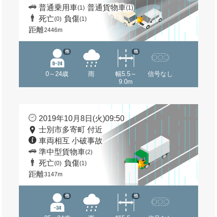
普通乗用車
普通貨物車
(1)
(1)
死亡
負傷
(0)
(1)
距離
2446m
他
他
0～24歳
雨
幅5.5～
信号なし
9.0m
2019年10月8日(火)09:50
士別市多寄町 付近
車両相互 小破事故
準中型貨物車
(2)
死亡
負傷
(0)
(1)
距離
3147m
他
他