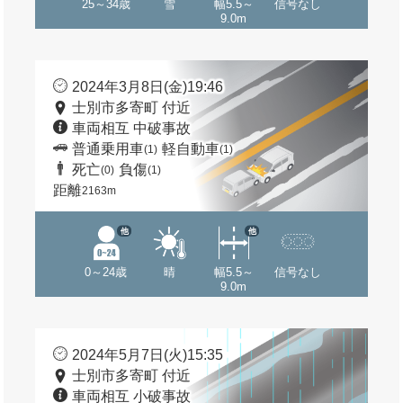
25～34歳
雪
幅5.5～
信号なし
9.0m
2024年3月8日(金)19:46
士別市多寄町 付近
車両相互 中破事故
普通乗用車
軽自動車
(1)
(1)
死亡
負傷
(0)
(1)
距離
2163m
他
他
0～24歳
晴
幅5.5～
信号なし
9.0m
2024年5月7日(火)15:35
士別市多寄町 付近
車両相互 小破事故