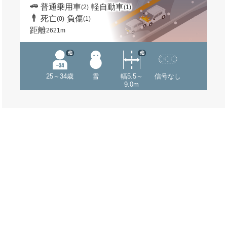
普通乗用車
軽自動車
(2)
(1)
死亡
負傷
(0)
(1)
距離
2621m
他
他
25～34歳
雪
幅5.5～
信号なし
9.0m