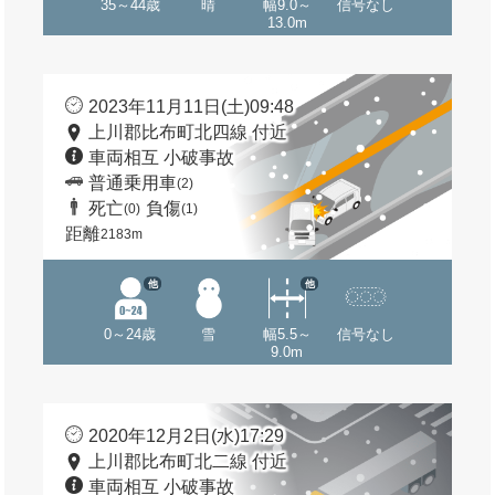
35～44歳
晴
幅9.0～
信号なし
13.0m
2023年11月11日(土)09:48
上川郡比布町北四線 付近
車両相互 小破事故
普通乗用車
(2)
死亡
負傷
(0)
(1)
距離
2183m
他
他
0～24歳
雪
幅5.5～
信号なし
9.0m
2020年12月2日(水)17:29
上川郡比布町北二線 付近
車両相互 小破事故