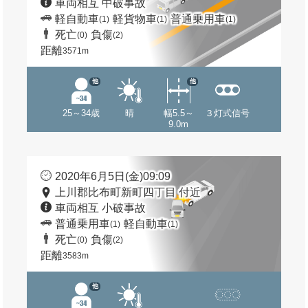
車両相互 中破事故
軽自動車
軽貨物車
普通乗用車
(1)
(1)
(1)
死亡
負傷
(0)
(2)
距離
3571m
他
他
25～34歳
晴
幅5.5～
３灯式信号
9.0m
2020年6月5日(金)09:09
上川郡比布町新町四丁目 付近
車両相互 小破事故
普通乗用車
軽自動車
(1)
(1)
死亡
負傷
(0)
(2)
距離
3583m
他