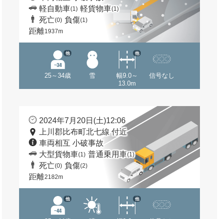
軽自動車
軽貨物車
(1)
(1)
死亡
負傷
(0)
(1)
距離
1937m
他
他
25～34歳
雪
幅9.0～
信号なし
13.0m
2024年7月20日(土)12:06
上川郡比布町北七線 付近
車両相互 小破事故
大型貨物車
普通乗用車
(1)
(1)
死亡
負傷
(0)
(2)
距離
2182m
他
他