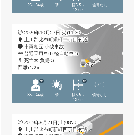
25～34歳
晴
幅5.5～
信号なし
13.0m
2020年10月27日(火)11:30
上川郡比布町緑町二丁目 付近
車両相互 小破事故
普通乗用車
軽自動車
(1)
(1)
死亡
負傷
(0)
(1)
距離
3470m
他
他
35～44歳
晴
幅5.5～
信号なし
13.0m
2019年9月21日(土)08:30
上川郡比布町新町四丁目 付近