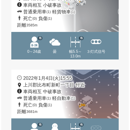
車両相互 小破事故
普通乗用車
軽貨物車
(1)
(1)
死亡
負傷
(0)
(1)
距離
3585m
他
他
0～24歳
曇
幅5.5～
３灯式信号
13.0m
2022年1月4日(火)15:55
上川郡比布町新町一丁目 付近
車両相互 中破事故
普通乗用車
軽自動車
(1)
(1)
死亡
負傷
(0)
(1)
距離
3681m
他
他