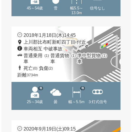
45～54歳
雪
幅5.5～
信号なし
13.0m
2018年1月18日(木)14:45
上川郡比布町新町四丁目 付近
車両相互 中破事故
普通乗用
普通貨物
準中型貨物
(1)
(1)
(1)
車
車
車
死亡
負傷
(0)
(2)
距離
3734m
他
他
25～34歳
曇
幅～5.5m
３灯式信号
2020年9月19日(土)09:15