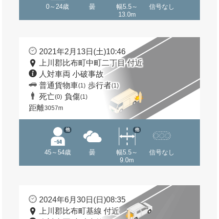
0～24歳
曇
幅5.5～
信号なし
13.0m
2021年2月13日(土)10:46
上川郡比布町中町二丁目 付近
人対車両 小破事故
普通貨物車
歩行者
(1)
(1)
死亡
負傷
(0)
(1)
距離
3057m
他
他
45～54歳
曇
幅5.5～
信号なし
9.0m
2024年6月30日(日)08:35
上川郡比布町基線 付近