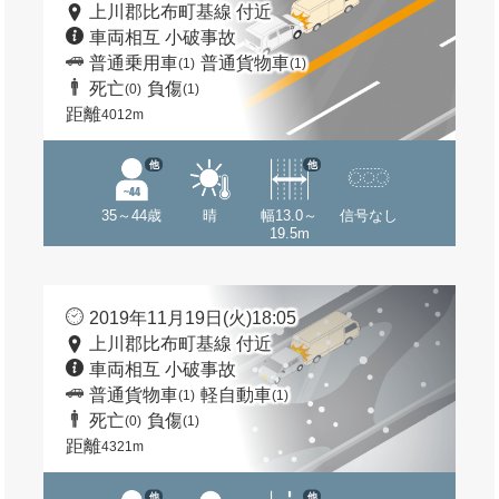
上川郡比布町基線 付近
車両相互 小破事故
普通乗用車
普通貨物車
(1)
(1)
死亡
負傷
(0)
(1)
距離
4012m
他
他
35～44歳
晴
幅13.0～
信号なし
19.5m
2019年11月19日(火)18:05
上川郡比布町基線 付近
車両相互 小破事故
普通貨物車
軽自動車
(1)
(1)
死亡
負傷
(0)
(1)
距離
4321m
他
他