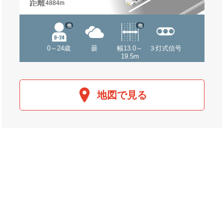
距離
4884m
他
他
0～24歳
曇
幅13.0～
３灯式信号
19.5m
地図で見る