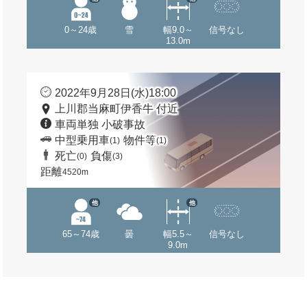
0～24歳
雪
幅9.0～
信号なし
13.0m
2022年9月28日(水)18:00
上川郡当麻町伊香牛 付近
車両単独 小破事故
中型乗用車
物件等
(1)
(1)
死亡
負傷
(0)
(3)
距離
4520m
他
他
65～74歳
曇
幅5.5～
信号なし
9.0m