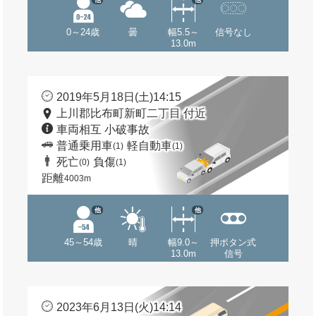
0～24歳
曇
幅5.5～
信号なし
13.0m
2019年5月18日(土)14:15
上川郡比布町新町二丁目 付近
車両相互 小破事故
普通乗用車
軽自動車
(1)
(1)
死亡
負傷
(0)
(1)
距離
4003m
他
他
45～54歳
晴
幅9.0～
押ボタン式
13.0m
信号
2023年6月13日(火)14:14