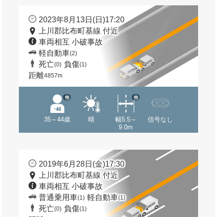
2023年8月13日(日)17:20
上川郡比布町基線 付近
車両相互 小破事故
軽自動車
(2)
死亡
負傷
(0)
(1)
距離
4857m
他
他
35～44歳
晴
幅5.5～
信号なし
9.0m
2019年6月28日(金)17:30
上川郡比布町基線 付近
車両相互 小破事故
普通乗用車
軽自動車
(1)
(1)
死亡
負傷
(0)
(1)