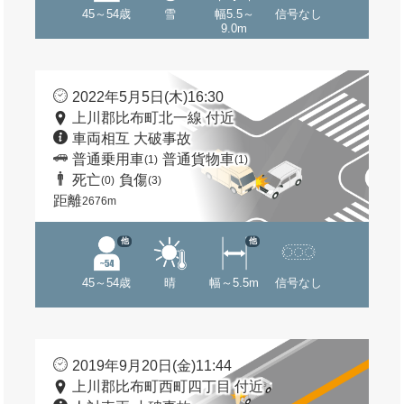
45～54歳
雪
幅5.5～
信号なし
9.0m
2022年5月5日(木)16:30
上川郡比布町北一線 付近
車両相互 大破事故
普通乗用車
普通貨物車
(1)
(1)
死亡
負傷
(0)
(3)
距離
2676m
他
他
45～54歳
晴
幅～5.5m
信号なし
2019年9月20日(金)11:44
上川郡比布町西町四丁目 付近