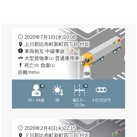
2020年7月1日(水)10:08
上川郡比布町新町四丁目 付近
車両相互 中破事故
大型貨物車
普通乗用車
(1)
(1)
死亡
負傷
(0)
(1)
距離
3585m
他
他
45～54歳
晴
幅5.5～
３灯式信号
13.0m
2020年2月4日(火)22:15
上川郡比布町新町四丁目 付近