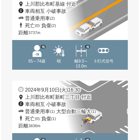
上川郡比布町基線 付近
車両相互 小破事故
普通乗用車
(2)
死亡
負傷
(0)
(2)
距離
3737m
他
他
65～74歳
晴
幅9.0～
３灯式信号
13.0m
2024年9月10日(火)16:30
上川郡比布町新町三丁目 付近
車両相互 小破事故
普通乗用車
大型自動二輪大
(1)
(1)
死亡
負傷
(0)
(1)
距離
3836m
他
他