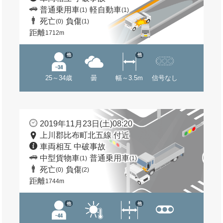
普通乗用車
軽自動車
(1)
(1)
死亡
負傷
(0)
(1)
距離
1712m
他
他
25～34歳
曇
幅～3.5m
信号なし
2019年11月23日(土)08:20
上川郡比布町北五線 付近
車両相互 中破事故
中型貨物車
普通乗用車
(1)
(1)
死亡
負傷
(0)
(2)
距離
1744m
他
他