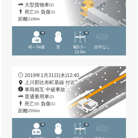
大型貨物車
(2)
死亡
負傷
(0)
(1)
距離
2190m
他
他
45～54歳
雪
幅5.5～
信号なし
13.0m
2019年1月31日(木)12:40
上川郡比布町基線 付近
車両相互 中破事故
普通乗用車
(2)
死亡
負傷
(0)
(1)
距離
2550m
他
他