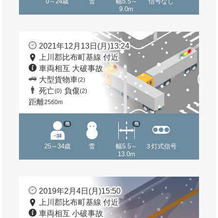
0～24歳
雪
幅5.5～
信号なし
9.0m
2021年12月13日(月)13:24
上川郡比布町基線 付近
車両相互 大破事故
大型貨物車
(2)
死亡
負傷
(0)
(2)
距離
2560m
他
他
25～34歳
雪
幅5.5～
３灯式信号
13.0m
2019年2月4日(月)15:50
上川郡比布町基線 付近
車両相互 小破事故