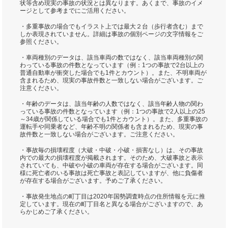
状等含め現実の事故の状況とは異なります。あくまで、事故のイメ
ージとして参考までにご活用ください。
・多重事故の場合でもイラスト上では最大２台（歩行者含む）まで
しか表現されていません。詳細は事故の個別ページの文字情報をご
参照ください。
・車両種別のデータは、該当車両の数ではなく、該当車両種別の関
わっている事故の件数となっています（例：1つの事故で2台以上の
普通自動車が衝突した場合でも1件とカウント）。また、不明車両が
含まれるため、現実の事故件数と一致しない場合がございます。ご
注意ください。
・年齢のデータは、該当年齢の人数ではなく、該当年齢人物の関わ
っている事故の件数となっています（例：1つの事故で2人以上の25
～34歳が関係している場合でも1件とカウント）。また、多重事故の
運転手や同乗者など、年齢不明の関係者も含まれるため、現実の事
故件数と一致しない場合がございます。ご注意ください。
・事故毎の損壊程度（大破・中破・小破・損害なし）は、その事故
内での最大の損壊程度が掲載されます。そのため、大破事故と表示
されていても、中破や小破の車両が存在する場合がございます。同
様に死亡者のいる事故は死亡事故と表記していますが、他に負傷者
が存在する場合がございます。予めご了承ください。
・事故発生地点の町丁目は2020年国勢調査時点の住所情報を元に推
定しています。現在の町丁目名と異なる場合がございますので、あ
らかじめご了承ください。