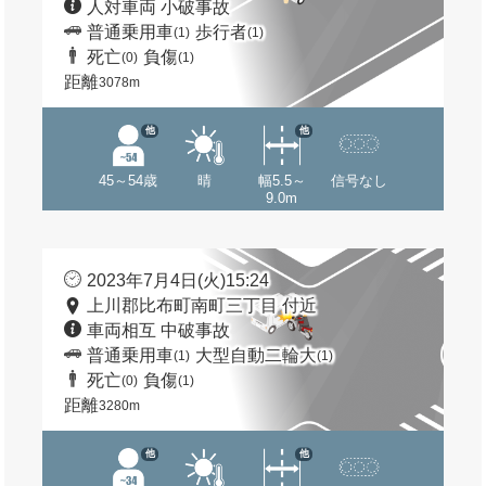
人対車両 小破事故
普通乗用車
歩行者
(1)
(1)
死亡
負傷
(0)
(1)
距離
3078m
他
他
45～54歳
晴
幅5.5～
信号なし
9.0m
2023年7月4日(火)15:24
上川郡比布町南町三丁目 付近
車両相互 中破事故
普通乗用車
大型自動二輪大
(1)
(1)
死亡
負傷
(0)
(1)
距離
3280m
他
他