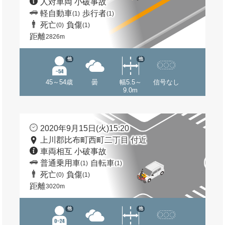
人対車両 小破事故
軽自動車
歩行者
(1)
(1)
死亡
負傷
(0)
(1)
距離
2826m
他
他
45～54歳
曇
幅5.5～
信号なし
9.0m
2020年9月15日(火)15:20
上川郡比布町西町二丁目 付近
車両相互 小破事故
普通乗用車
自転車
(1)
(1)
死亡
負傷
(0)
(1)
距離
3020m
他
他