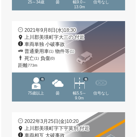
25～34歳
曇
幅9.0～
信号なし
13.0m
2021年9月8日(水)18:30
上川郡美瑛町字大三の 付近
車両単独 小破事故
普通乗用車
物件等
(1)
(1)
死亡
負傷
(1)
(0)
距離
773m
他
他
75歳以上
曇
幅5.5～
信号なし
9.0m
2022年3月25日(金)10:20
上川郡美瑛町字下宇莫別 付近
車両相互 大破事故