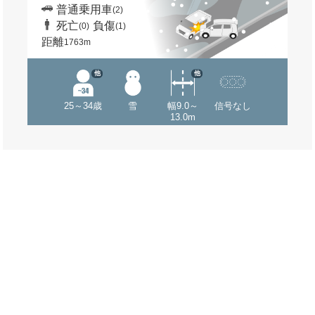
普通乗用車
(2)
死亡
負傷
(0)
(1)
距離
1763m
他
他
25～34歳
雪
幅9.0～
信号なし
13.0m