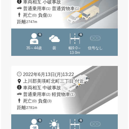
車両相互 小破事故
普通乗用車
普通貨物車
(1)
(1)
死亡
負傷
(0)
(1)
距離
2747m
他
他
35～44歳
曇
幅9.0～
信号なし
13.0m
2022年6月13日(月)13:22
上川郡美瑛町北町三丁目 付近
車両相互 中破事故
普通乗用車
軽貨物車
(2)
(1)
死亡
負傷
(0)
(3)
距離
2781m
他
他