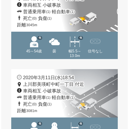
車両相互 小破事故
普通乗用車
軽自動車
(1)
(1)
死亡
負傷
(0)
(1)
距離
3045m
他
他
45～54歳
曇
幅5.5～
信号なし
13.0m
2020年3月11日(水)18:54
上川郡美瑛町中町一丁目 付近
車両相互 小破事故
普通乗用車
軽自動車
(1)
(1)
死亡
負傷
(0)
(1)
距離
3081m
他
他