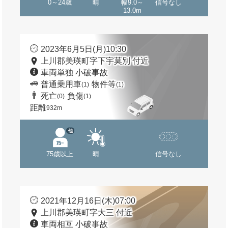
0～24歳
晴
幅9.0～
信号なし
13.0m
2023年6月5日(月)10:30
上川郡美瑛町字下宇莫別 付近
車両単独 小破事故
普通乗用車
物件等
(1)
(1)
死亡
負傷
(0)
(1)
距離
932m
他
75歳以上
晴
信号なし
2021年12月16日(木)07:00
上川郡美瑛町字大三 付近
車両相互 小破事故