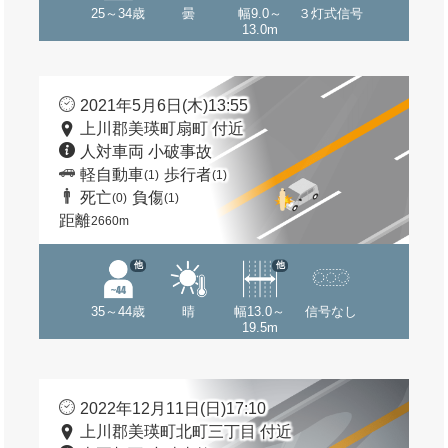
25～34歳
曇
幅9.0～
３灯式信号
13.0m
2021年5月6日(木)13:55
上川郡美瑛町扇町 付近
人対車両 小破事故
軽自動車
歩行者
(1)
(1)
死亡
負傷
(0)
(1)
距離
2660m
他
他
35～44歳
晴
幅13.0～
信号なし
19.5m
2022年12月11日(日)17:10
上川郡美瑛町北町三丁目 付近