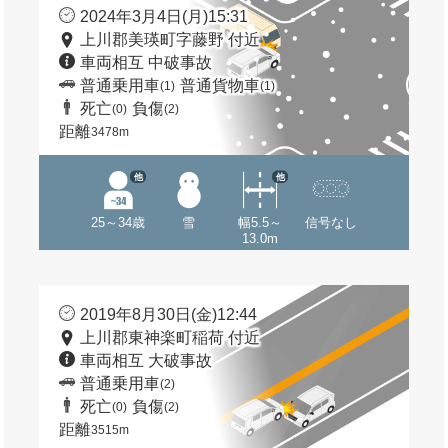
2024年3月4日(月)15:31
上川郡美瑛町字藤野 付近
車両相互 中破事故
普通乗用車
普通貨物車
(1)
(1)
死亡
負傷
(0)
(2)
距離
3478m
他
他
25～34歳
雪
幅5.5～
信号なし
13.0m
2019年8月30日(金)12:44
上川郡東神楽町稲荷 付近
車両相互 大破事故
普通乗用車
(2)
死亡
負傷
(0)
(2)
距離
3515m