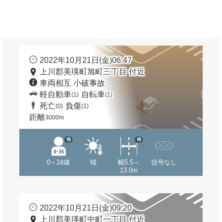
2022年10月21日(金)06:47
上川郡美瑛町旭町三丁目 付近
車両相互 小破事故
軽自動車
自転車
(1)
(1)
死亡
負傷
(0)
(1)
距離
3000m
他
他
0～24歳
晴
幅5.5～
信号なし
13.0m
2022年10月21日(金)09:20
上川郡美瑛町中町一丁目 付近