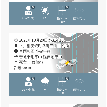
他
他
0～24歳
晴
幅5.5～
信号なし
9.0m
2021年10月20日(水)14:16
上川郡美瑛町幸町二丁目 付近
車両相互 小破事故
普通乗用車
軽自動車
(1)
(1)
死亡
負傷
(0)
(1)
距離
3390m
他
他
35～44歳
雨
幅5.5～
信号なし
13.0m