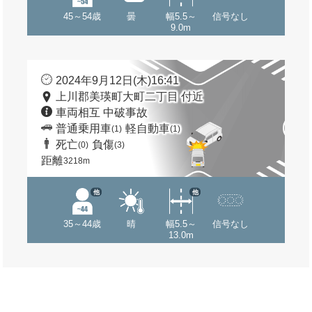
45～54歳
曇
幅5.5～
信号なし
9.0m
2024年9月12日(木)16:41
上川郡美瑛町大町二丁目 付近
車両相互 中破事故
普通乗用車
軽自動車
(1)
(1)
死亡
負傷
(0)
(3)
距離
3218m
他
他
35～44歳
晴
幅5.5～
信号なし
13.0m