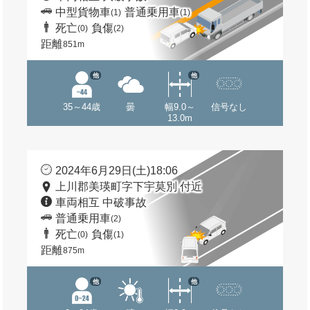
中型貨物車
普通乗用車
(1)
(1)
死亡
負傷
(0)
(2)
距離
851m
他
他
35～44歳
曇
幅9.0～
信号なし
13.0m
2024年6月29日(土)18:06
上川郡美瑛町字下宇莫別 付近
車両相互 中破事故
普通乗用車
(2)
死亡
負傷
(0)
(1)
距離
875m
他
他