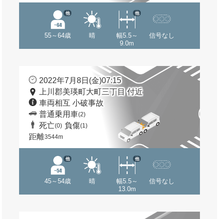
他
他
55～64歳
晴
幅5.5～
信号なし
9.0m
2022年7月8日(金)07:15
上川郡美瑛町大町三丁目 付近
車両相互 小破事故
普通乗用車
(2)
死亡
負傷
(0)
(1)
距離
3544m
他
他
45～54歳
晴
幅5.5～
信号なし
13.0m