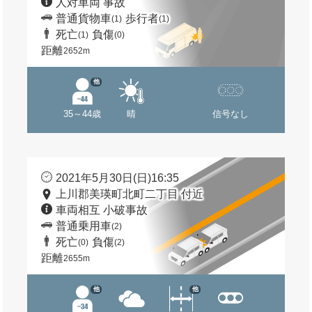
人対車両 事故
普通貨物車
歩行者
(1)
(1)
死亡
負傷
(1)
(0)
距離
2652m
他
35～44歳
晴
信号なし
2021年5月30日(日)16:35
上川郡美瑛町北町二丁目 付近
車両相互 小破事故
普通乗用車
(2)
死亡
負傷
(0)
(2)
距離
2655m
他
他