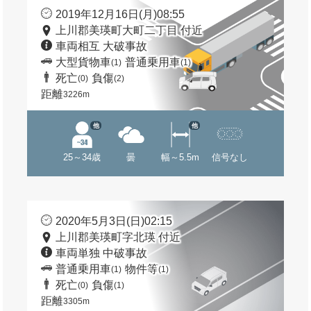
2019年12月16日(月)08:55
上川郡美瑛町大町二丁目 付近
車両相互 大破事故
大型貨物車
普通乗用車
(1)
(1)
死亡
負傷
(0)
(2)
距離
3226m
他
他
25～34歳
曇
幅～5.5m
信号なし
2020年5月3日(日)02:15
上川郡美瑛町字北瑛 付近
車両単独 中破事故
普通乗用車
物件等
(1)
(1)
死亡
負傷
(0)
(1)
距離
3305m