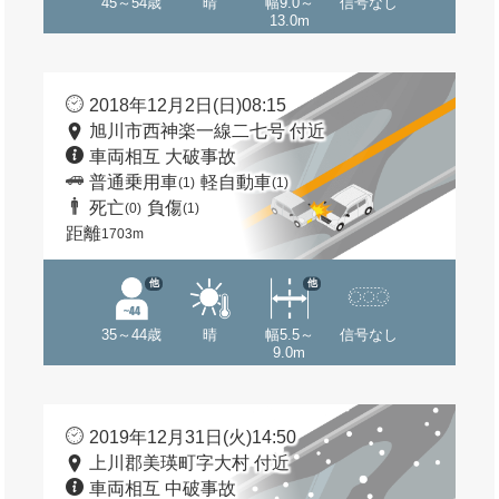
45～54歳
晴
幅9.0～
信号なし
13.0m
2018年12月2日(日)08:15
旭川市西神楽一線二七号 付近
車両相互 大破事故
普通乗用車
軽自動車
(1)
(1)
死亡
負傷
(0)
(1)
距離
1703m
他
他
35～44歳
晴
幅5.5～
信号なし
9.0m
2019年12月31日(火)14:50
上川郡美瑛町字大村 付近
車両相互 中破事故