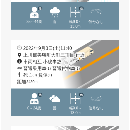
他
他
35～44歳
雨
幅9.0～
信号なし
13.0m
2022年9月3日(土)11:40
上川郡美瑛町大町三丁目 付近
車両相互 小破事故
普通乗用車
普通貨物車
(1)
(1)
死亡
負傷
(0)
(1)
距離
3430m
他
他
0～24歳
曇
幅9.0～
信号なし
13.0m