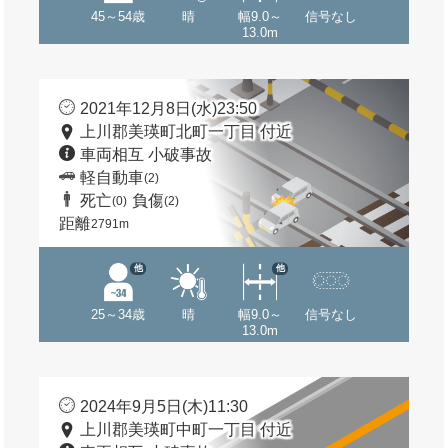
45～54歳
晴
幅9.0～
信号なし
13.0m
2021年12月8日(水)23:50
上川郡美瑛町北町一丁目 付近
車両相互 小破事故
軽自動車
(2)
死亡
負傷
(0)
(2)
距離
2791m
他
他
25～34歳
晴
幅9.0～
信号なし
13.0m
2024年9月5日(木)11:30
上川郡美瑛町中町一丁目 付近