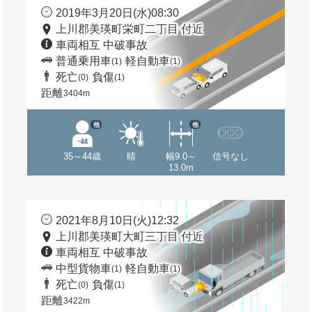
2019年3月20日(水)08:30
上川郡美瑛町栄町二丁目 付近
車両相互 中破事故
普通乗用車
軽自動車
(1)
(1)
死亡
負傷
(0)
(1)
距離
3404m
他
他
35～44歳
晴
幅9.0～
信号なし
13.0m
2021年8月10日(火)12:32
上川郡美瑛町大町三丁目 付近
車両相互 中破事故
中型貨物車
軽自動車
(1)
(1)
死亡
負傷
(0)
(1)
距離
3422m