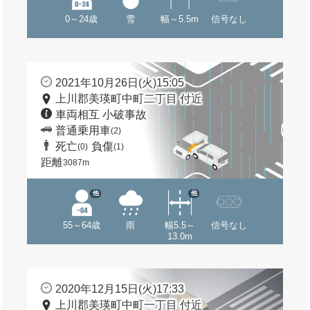
0～24歳
雪
幅～5.5m
信号なし
2021年10月26日(火)15:05
上川郡美瑛町中町二丁目 付近
車両相互 小破事故
普通乗用車
(2)
死亡
負傷
(0)
(1)
距離
3087m
他
他
55～64歳
雨
幅5.5～
信号なし
13.0m
2020年12月15日(火)17:33
上川郡美瑛町中町一丁目 付近