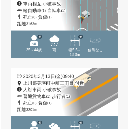
車両相互 小破事故
軽自動車
自転車
(1)
(1)
死亡
負傷
(0)
(1)
距離
3163m
他
他
35～44歳
雨
幅5.5～
信号なし
13.0m
2020年3月13日(金)09:40
上川郡美瑛町中町三丁目 付近
人対車両 小破事故
普通貨物車
歩行者
(1)
(1)
死亡
負傷
(0)
(1)
距離
3201m
他
他