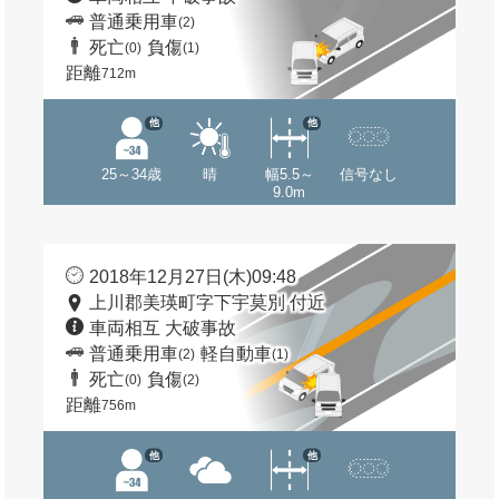
普通乗用車
(2)
死亡
負傷
(0)
(1)
距離
712m
他
他
25～34歳
晴
幅5.5～
信号なし
9.0m
2018年12月27日(木)09:48
上川郡美瑛町字下宇莫別 付近
車両相互 大破事故
普通乗用車
軽自動車
(2)
(1)
死亡
負傷
(0)
(2)
距離
756m
他
他