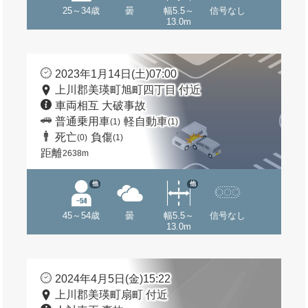
25～34歳
曇
幅5.5～
信号なし
13.0m
2023年1月14日(土)07:00
上川郡美瑛町旭町四丁目 付近
車両相互 大破事故
普通乗用車
軽自動車
(1)
(1)
死亡
負傷
(0)
(1)
距離
2638m
他
他
45～54歳
曇
幅5.5～
信号なし
13.0m
2024年4月5日(金)15:22
上川郡美瑛町扇町 付近