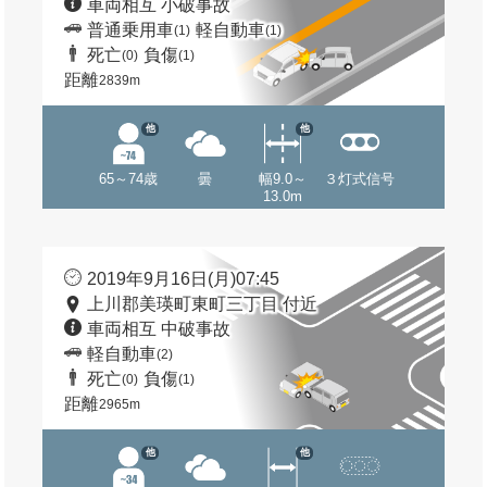
車両相互 小破事故
普通乗用車
軽自動車
(1)
(1)
死亡
負傷
(0)
(1)
距離
2839m
他
他
65～74歳
曇
幅9.0～
３灯式信号
13.0m
2019年9月16日(月)07:45
上川郡美瑛町東町三丁目 付近
車両相互 中破事故
軽自動車
(2)
死亡
負傷
(0)
(1)
距離
2965m
他
他