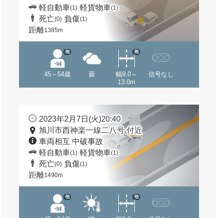
軽自動車
軽貨物車
(1)
(1)
死亡
負傷
(0)
(1)
距離
1385m
他
他
45～54歳
曇
幅9.0～
信号なし
13.0m
2023年2月7日(火)20:40
旭川市西神楽一線二八号 付近
車両相互 中破事故
軽自動車
軽貨物車
(1)
(1)
死亡
負傷
(0)
(1)
距離
1490m
他
他