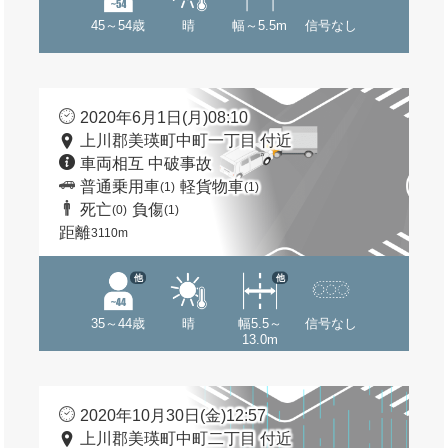
45～54歳
晴
幅～5.5m
信号なし
2020年6月1日(月)08:10
上川郡美瑛町中町一丁目 付近
車両相互 中破事故
普通乗用車
軽貨物車
(1)
(1)
死亡
負傷
(0)
(1)
距離
3110m
他
他
35～44歳
晴
幅5.5～
信号なし
13.0m
2020年10月30日(金)12:57
上川郡美瑛町中町二丁目 付近