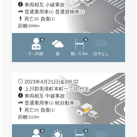
車両相互 小破事故
普通乗用車
普通貨物車
(1)
(1)
死亡
負傷
(0)
(1)
距離
3099m
他
他
0～24歳
曇
幅～5.5m
信号なし
2023年4月21日(金)09:32
上川郡美瑛町本町一丁目 付近
車両相互 中破事故
普通乗用車
軽自動車
(1)
(1)
死亡
負傷
(0)
(1)
距離
3110m
他
他