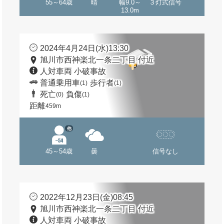
55～64歳
晴
幅9.0～
３灯式信号
13.0m
2024年4月24日(水)13:30
旭川市西神楽北一条二丁目 付近
人対車両 小破事故
普通乗用車
歩行者
(1)
(1)
死亡
負傷
(0)
(1)
距離
459m
他
45～54歳
曇
信号なし
2022年12月23日(金)08:45
旭川市西神楽北一条二丁目 付近
人対車両 小破事故