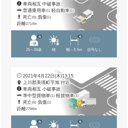
車両相互 中破事故
普通乗用車
軽自動車
(1)
(1)
死亡
負傷
(0)
(1)
距離
2714m
他
他
25～34歳
晴
幅～5.5m
信号なし
2021年4月22日(木)13:15
上川郡美瑛町字旭 付近
車両相互 小破事故
準中型貨物車
軽貨物車
(1)
(1)
死亡
負傷
(0)
(1)
距離
2786m
他
他