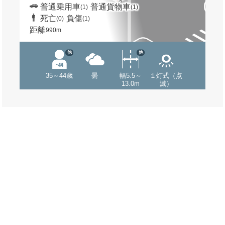
普通乗用車
普通貨物車
(1)
(1)
死亡
負傷
(0)
(1)
距離
990m
他
他
35～44歳
曇
幅5.5～
１灯式（点
13.0m
滅）