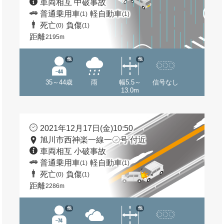
車両相互 中破事故
普通乗用車
軽自動車
(1)
(1)
死亡
負傷
(0)
(1)
距離
2195m
他
他
35～44歳
雨
幅5.5～
信号なし
13.0m
2021年12月17日(金)10:50
旭川市西神楽一線一〇号 付近
車両相互 小破事故
普通乗用車
軽自動車
(1)
(1)
死亡
負傷
(0)
(1)
距離
2286m
他
他