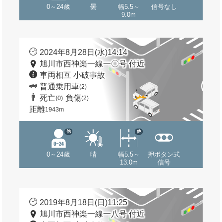
0～24歳
曇
幅5.5～
信号なし
9.0m
2024年8月28日(水)14:14
旭川市西神楽一線一〇号 付近
車両相互 小破事故
普通乗用車
(2)
死亡
負傷
(0)
(2)
距離
1943m
他
他
0～24歳
晴
幅5.5～
押ボタン式
13.0m
信号
2019年8月18日(日)11:25
旭川市西神楽一線一八号 付近