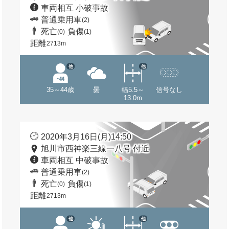
車両相互 小破事故
普通乗用車
(2)
死亡
負傷
(0)
(1)
距離
2713m
他
他
35～44歳
曇
幅5.5～
信号なし
13.0m
2020年3月16日(月)14:50
旭川市西神楽三線一八号 付近
車両相互 中破事故
普通乗用車
(2)
死亡
負傷
(0)
(1)
距離
2713m
他
他