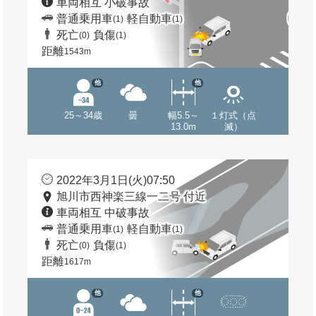
車両相互 小破事故
普通乗用車
軽自動車
(1)
(1)
死亡
負傷
(0)
(1)
距離
1543m
他
他
25～34歳
曇
幅5.5～
１灯式（点
13.0m
滅）
2022年3月1日(火)07:50
旭川市西神楽三線一二号 付近
車両相互 中破事故
普通乗用車
軽自動車
(1)
(1)
死亡
負傷
(0)
(1)
距離
1617m
他
他