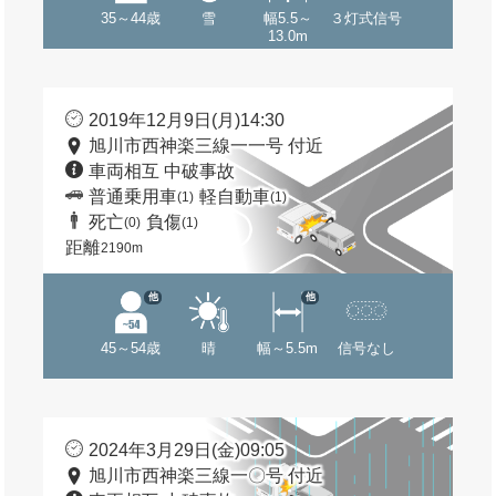
35～44歳
雪
幅5.5～
３灯式信号
13.0m
2019年12月9日(月)14:30
旭川市西神楽三線一一号 付近
車両相互 中破事故
普通乗用車
軽自動車
(1)
(1)
死亡
負傷
(0)
(1)
距離
2190m
他
他
45～54歳
晴
幅～5.5m
信号なし
2024年3月29日(金)09:05
旭川市西神楽三線一〇号 付近