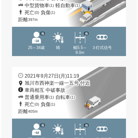
中型貨物車
軽自動車
(1)
(1)
死亡
負傷
(0)
(1)
距離
397m
他
他
25～34歳
晴
幅5.5～
３灯式信号
9.0m
2021年9月27日(月)11:19
旭川市西神楽一線一五号 付近
車両相互 中破事故
普通乗用車
自転車
(1)
(1)
死亡
負傷
(0)
(1)
距離
405m
他
他