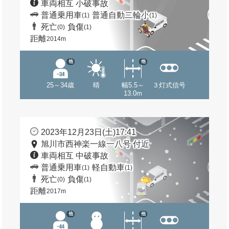
車両相互 小破事故
普通乗用車
普通自動二輪小
(1)
(1)
死亡
負傷
(0)
(1)
距離
2014m
他
他
25～34歳
晴
幅5.5～
３灯式信号
13.0m
2023年12月23日(土)17:41
旭川市西神楽一線一八号 付近
車両相互 中破事故
普通乗用車
軽自動車
(1)
(1)
死亡
負傷
(0)
(1)
距離
2017m
他
他