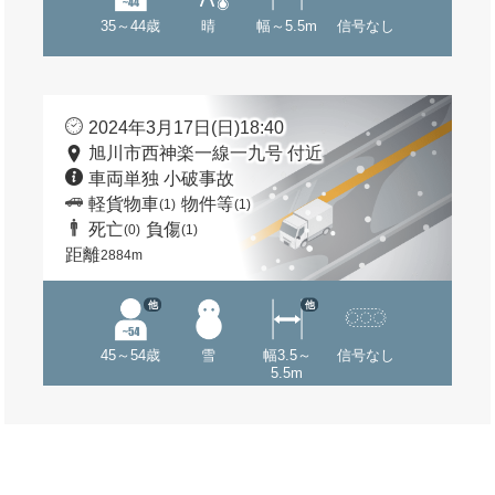
35～44歳
晴
幅～5.5m
信号なし
2024年3月17日(日)18:40
旭川市西神楽一線一九号 付近
車両単独 小破事故
軽貨物車
物件等
(1)
(1)
死亡
負傷
(0)
(1)
距離
2884m
他
他
45～54歳
雪
幅3.5～
信号なし
5.5m