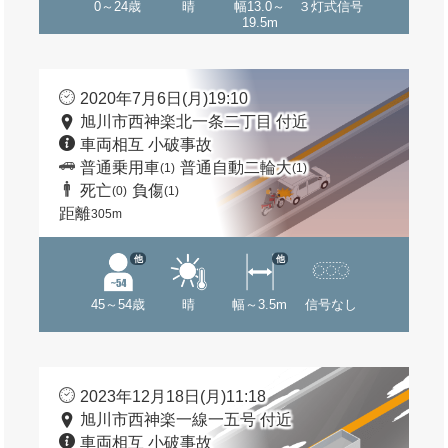
0～24歳
晴
幅13.0～
３灯式信号
19.5m
2020年7月6日(月)19:10
旭川市西神楽北一条二丁目 付近
車両相互 小破事故
普通乗用車
普通自動二輪大
(1)
(1)
死亡
負傷
(0)
(1)
距離
305m
他
他
45～54歳
晴
幅～3.5m
信号なし
2023年12月18日(月)11:18
旭川市西神楽一線一五号 付近
車両相互 小破事故