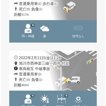
普通乗用車
歩行者
(1)
(1)
死亡
負傷
(0)
(1)
距離
517m
他
35～44歳
曇
信号なし
2022年2月11日(金)11:28
旭川市西神楽三線一四号 付近
車両相互 中破事故
普通乗用車
(2)
死亡
負傷
(0)
(1)
距離
983m
他
他