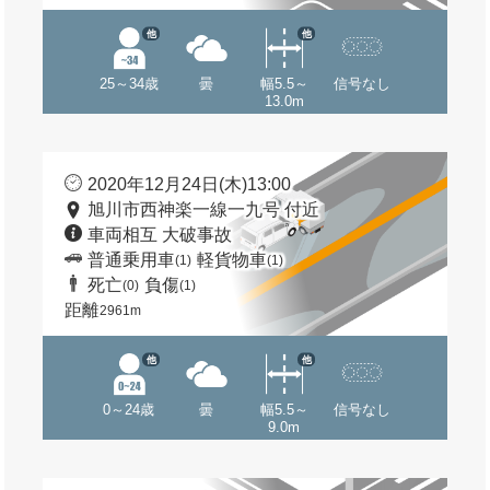
他
他
25～34歳
曇
幅5.5～
信号なし
13.0m
2020年12月24日(木)13:00
旭川市西神楽一線一九号 付近
車両相互 大破事故
普通乗用車
軽貨物車
(1)
(1)
死亡
負傷
(0)
(1)
距離
2961m
他
他
0～24歳
曇
幅5.5～
信号なし
9.0m