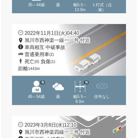
35～44歳
曇
幅5.5～
１灯式（点
13.0m
滅）
2022年11月1日(火)04:40
旭川市西神楽一線一一号 付近
車両相互 中破事故
普通乗用車
(2)
死亡
負傷
(0)
(1)
距離
1443m
他
他
45～54歳
曇
幅5.5～
信号なし
9.0m
2023年3月8日(水)12:10
旭川市西神楽四線一三号 付近