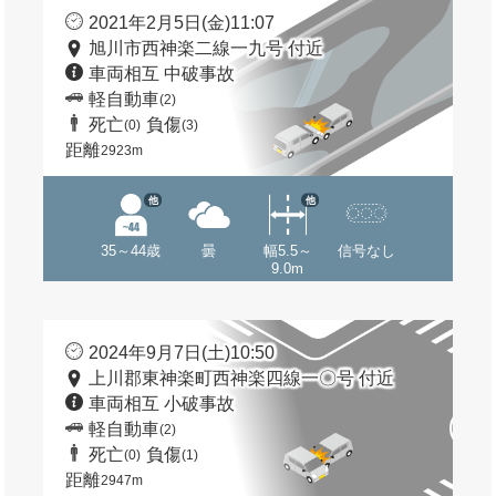
2021年2月5日(金)11:07
旭川市西神楽二線一九号 付近
車両相互 中破事故
軽自動車
(2)
死亡
負傷
(0)
(3)
距離
2923m
他
他
35～44歳
曇
幅5.5～
信号なし
9.0m
2024年9月7日(土)10:50
上川郡東神楽町西神楽四線一〇号 付近
車両相互 小破事故
軽自動車
(2)
死亡
負傷
(0)
(1)
距離
2947m