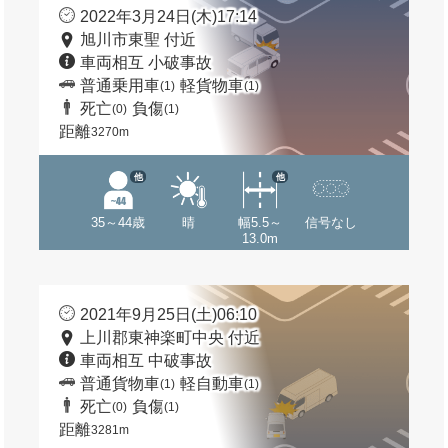
2022年3月24日(木)17:14
旭川市東聖 付近
車両相互 小破事故
普通乗用車
軽貨物車
(1)
(1)
死亡
負傷
(0)
(1)
距離
3270m
他
他
35～44歳
晴
幅5.5～
信号なし
13.0m
2021年9月25日(土)06:10
上川郡東神楽町中央 付近
車両相互 中破事故
普通貨物車
軽自動車
(1)
(1)
死亡
負傷
(0)
(1)
距離
3281m