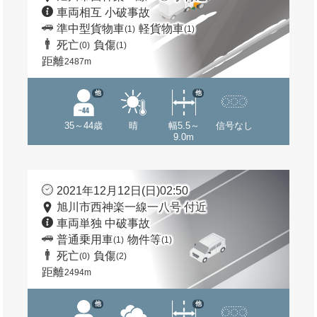
車両相互 小破事故
準中型貨物車
軽貨物車
(1)
(1)
死亡
負傷
(0)
(1)
距離
2487m
他
他
35～44歳
晴
幅5.5～
信号なし
9.0m
2021年12月12日(日)02:50
旭川市西神楽一線一八号 付近
車両単独 中破事故
普通乗用車
物件等
(1)
(1)
死亡
負傷
(0)
(2)
距離
2494m
他
他