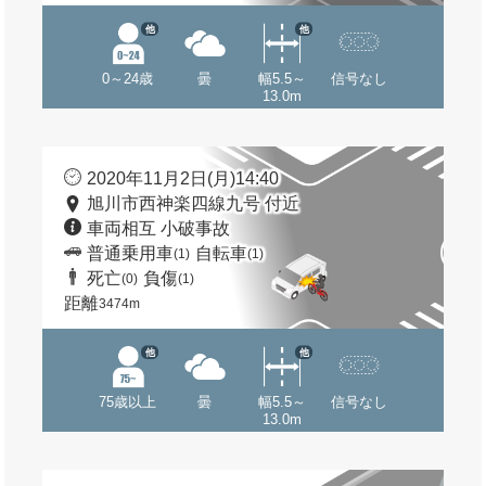
他
他
0～24歳
曇
幅5.5～
信号なし
13.0m
2020年11月2日(月)14:40
旭川市西神楽四線九号 付近
車両相互 小破事故
普通乗用車
自転車
(1)
(1)
死亡
負傷
(0)
(1)
距離
3474m
他
他
75歳以上
曇
幅5.5～
信号なし
13.0m