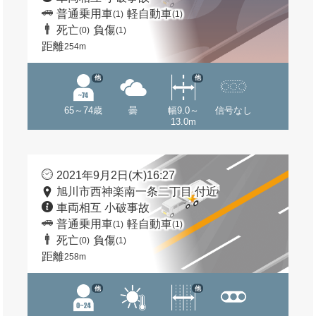
普通乗用車
軽自動車
(1)
(1)
死亡
負傷
(0)
(1)
距離
254m
他
他
65～74歳
曇
幅9.0～
信号なし
13.0m
2021年9月2日(木)16:27
旭川市西神楽南一条二丁目 付近
車両相互 小破事故
普通乗用車
軽自動車
(1)
(1)
死亡
負傷
(0)
(1)
距離
258m
他
他