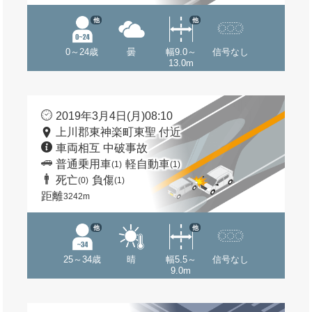
他
他
0～24歳
曇
幅9.0～
信号なし
13.0m
2019年3月4日(月)08:10
上川郡東神楽町東聖 付近
車両相互 中破事故
普通乗用車
軽自動車
(1)
(1)
死亡
負傷
(0)
(1)
距離
3242m
他
他
25～34歳
晴
幅5.5～
信号なし
9.0m