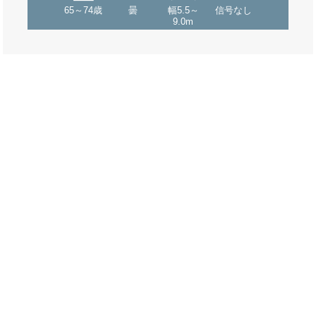
65～74歳
曇
幅5.5～
信号なし
9.0m