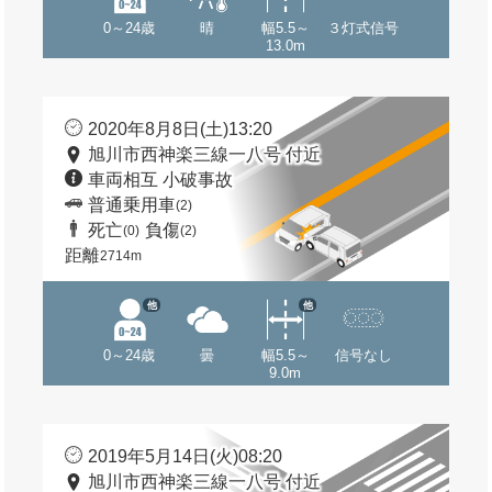
0～24歳
晴
幅5.5～
３灯式信号
13.0m
2020年8月8日(土)13:20
旭川市西神楽三線一八号 付近
車両相互 小破事故
普通乗用車
(2)
死亡
負傷
(0)
(2)
距離
2714m
他
他
0～24歳
曇
幅5.5～
信号なし
9.0m
2019年5月14日(火)08:20
旭川市西神楽三線一八号 付近