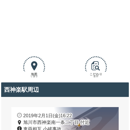
地図
こだわり
で探す
条件
西神楽駅周辺
2019年2月1日(金)16:22
旭川市西神楽南一条二丁目 付近
車両相互 小破事故