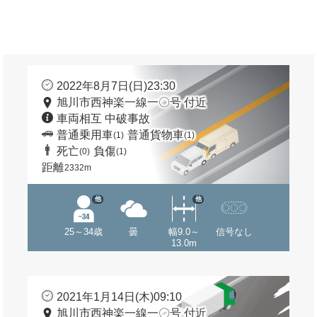
2022年8月7日(日)23:30
旭川市西神楽一線一〇号 付近
車両相互 中破事故
普通乗用車
普通貨物車
(1)
(1)
死亡
負傷
(0)
(1)
距離
2332m
他
他
25～34歳
曇
幅9.0～
信号なし
13.0m
2021年1月14日(木)09:10
旭川市西神楽一線一〇号 付近