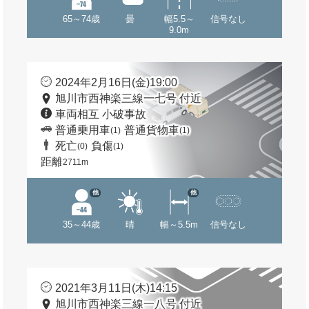
65～74歳
曇
幅5.5～
信号なし
9.0m
2024年2月16日(金)19:00
旭川市西神楽三線一七号 付近
車両相互 小破事故
普通乗用車
普通貨物車
(1)
(1)
死亡
負傷
(0)
(1)
距離
2711m
他
他
35～44歳
晴
幅～5.5m
信号なし
2021年3月11日(木)14:15
旭川市西神楽三線一八号 付近