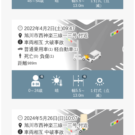
45～54歳
晴
幅5.5～
１灯式（点
13.0m
滅）
2022年4月2日(土)09:47
旭川市西神楽三線一三号 付近
車両相互 大破事故
普通乗用車
軽自動車
(1)
(1)
死亡
負傷
(0)
(1)
距離
989m
他
他
0～24歳
晴
幅5.5～
１灯式（点
13.0m
滅）
2024年5月26日(日)10:07
旭川市西神楽三線一三号 付近
車両相互 中破事故