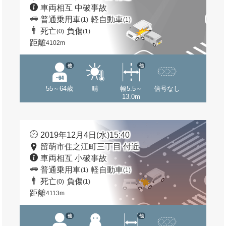
車両相互 中破事故
普通乗用車
軽自動車
(1)
(1)
死亡
負傷
(0)
(1)
距離
4102m
他
他
55～64歳
晴
幅5.5～
信号なし
13.0m
2019年12月4日(水)15:40
留萌市住之江町三丁目 付近
車両相互 小破事故
普通乗用車
軽自動車
(1)
(1)
死亡
負傷
(0)
(1)
距離
4113m
他
他