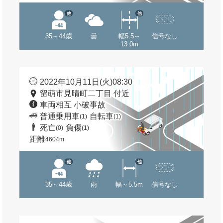
他
他
35～44歳
曇
幅5.5～
信号なし
13.0m
2022年10月11日(火)08:30
留萌市見晴町二丁目 付近
車両相互 小破事故
普通乗用車
自転車
(1)
(1)
死亡
負傷
(0)
(1)
距離
4604m
他
他
35～44歳
雨
幅～5.5m
信号なし