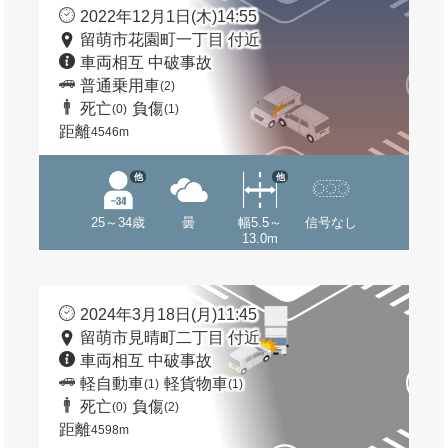
2022年12月1日(木)14:55
留萌市花園町一丁目 付近
車両相互 中破事故
普通乗用車
(2)
死亡
負傷
(0)
(1)
距離
4546m
他
他
25～34歳
曇
幅5.5～
信号なし
13.0m
2024年3月18日(月)11:45
留萌市見晴町二丁目 付近
車両相互 中破事故
軽自動車
軽貨物車
(1)
(1)
死亡
負傷
(0)
(2)
距離
4598m