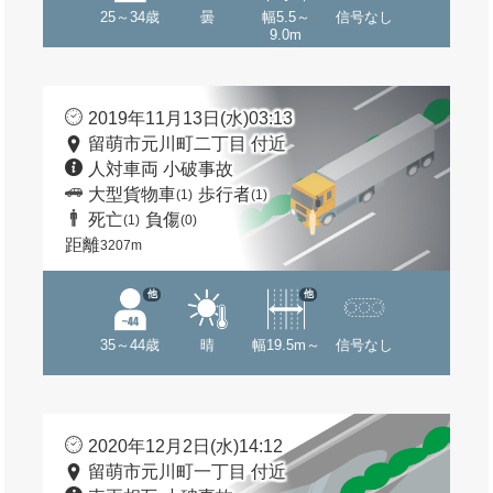
25～34歳
曇
幅5.5～
信号なし
9.0m
2019年11月13日(水)03:13
留萌市元川町二丁目 付近
人対車両 小破事故
大型貨物車
歩行者
(1)
(1)
死亡
負傷
(1)
(0)
距離
3207m
他
他
35～44歳
晴
幅19.5m～
信号なし
2020年12月2日(水)14:12
留萌市元川町一丁目 付近