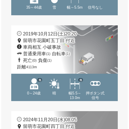
35～44歳
雪
幅～5.5m
信号なし
2019年10月12日(土)20:20
留萌市花園町五丁目 付近
車両相互 小破事故
普通乗用車
自転車
(1)
(1)
死亡
負傷
(0)
(1)
距離
4113m
他
他
0～24歳
晴
幅5.5～
押ボタン式
13.0m
信号
2024年11月20日(水)08:05
留萌市花園町四丁目 付近