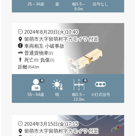
25～34歳
曇
幅5.5～
信号なし
9.0m
2024年8月20日(火)10:40
留萌市大字留萌村字カモイワ 付近
車両相互 小破事故
普通貨物車
(2)
死亡
負傷
(0)
(1)
距離
3542m
他
他
55～64歳
晴
幅5.5～
３灯式信号
13.0m
2024年3月15日(金)17:15
留萌市大字留萌村字カモイワ 付近