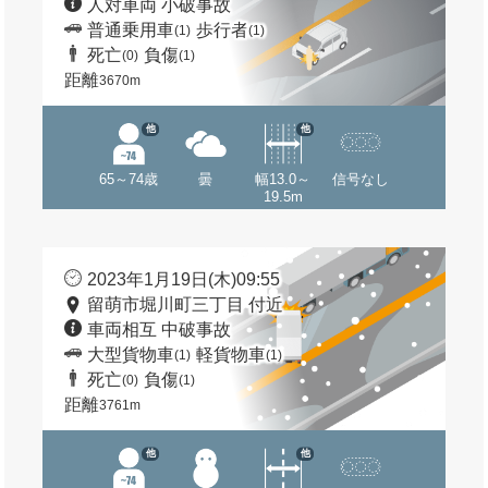
人対車両 小破事故
普通乗用車
歩行者
(1)
(1)
死亡
負傷
(0)
(1)
距離
3670m
他
他
65～74歳
曇
幅13.0～
信号なし
19.5m
2023年1月19日(木)09:55
留萌市堀川町三丁目 付近
車両相互 中破事故
大型貨物車
軽貨物車
(1)
(1)
死亡
負傷
(0)
(1)
距離
3761m
他
他