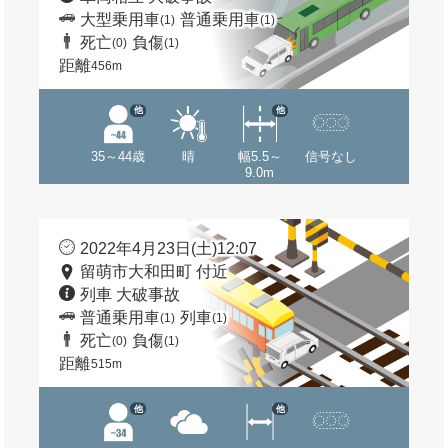
大型乗用車
普通乗用車
(1)
(1)
死亡
負傷
(0)
(1)
距離
456m
他
他
35～44歳
晴
幅5.5～
信号なし
9.0m
2022年4月23日(土)12:07
留萌市大和田町 付近
列車 大破事故
普通乗用車
列車
(1)
(1)
死亡
負傷
(0)
(1)
距離
515m
他
他