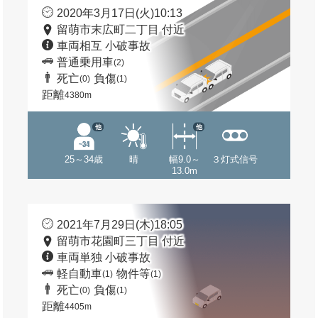
2020年3月17日(火)10:13
留萌市末広町二丁目 付近
車両相互 小破事故
普通乗用車
(2)
死亡
負傷
(0)
(1)
距離
4380m
他
他
25～34歳
晴
幅9.0～
３灯式信号
13.0m
2021年7月29日(木)18:05
留萌市花園町三丁目 付近
車両単独 小破事故
軽自動車
物件等
(1)
(1)
死亡
負傷
(0)
(1)
距離
4405m