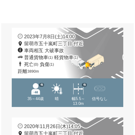
2023年7月8日(土)14:00
留萌市五十嵐町三丁目 付近
車両相互 大破事故
普通貨物車
軽貨物車
(1)
(1)
死亡
負傷
(0)
(1)
距離
3890m
他
他
35～44歳
晴
幅5.5～
信号なし
13.0m
2020年11月26日(木)14:05
留萌市五十嵐町三丁目 付近