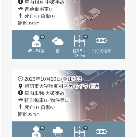
車両相互 中破事故
普通乗用車
(2)
死亡
負傷
(0)
(1)
距離
3569m
他
他
45～54歳
曇
幅5.5～
３灯式信号
13.0m
2023年10月20日(金)17:03
留萌市大字留萌村字カモイワ 付近
車両単独 大破事故
軽自動車
物件等
(1)
(1)
死亡
負傷
(1)
(0)
距離
3579m
他
他