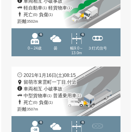
車両相互 小破事故
軽自動車
軽貨物車
(1)
(1)
死亡
負傷
(0)
(1)
距離
3502m
他
他
0～24歳
曇
幅9.0～
３灯式信号
13.0m
2021年1月16日(土)08:15
留萌市東雲町一丁目 付近
車両相互 小破事故
中型貨物車
普通乗用車
(1)
(1)
死亡
負傷
(0)
(1)
距離
3507m
他
他