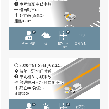
車両相互 中破事故
軽自動車
(2)
死亡
負傷
(0)
(1)
距離
3893m
他
他
45～54歳
曇
幅5.5～
信号なし
13.0m
2020年9月29日(火)13:55
留萌市野本町 付近
車両相互 小破事故
普通乗用車
軽自動車
(1)
(1)
死亡
負傷
(0)
(1)
距離
3950m
他
他