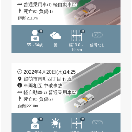
普通乗用車
軽自動車
(1)
(1)
死亡
負傷
(0)
(1)
距離
2113m
他
他
55～64歳
曇
幅13.0～
信号なし
19.5m
2022年4月20日(水)14:25
留萌市南町四丁目 付近
車両相互 中破事故
軽自動車
普通乗用車
(2)
(1)
死亡
負傷
(0)
(2)
距離
2210m
他
他