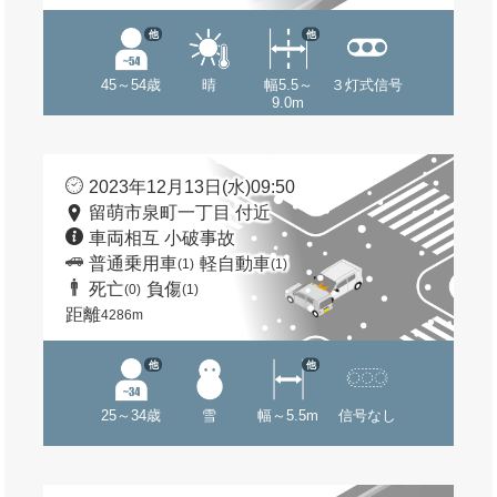
他
他
45～54歳
晴
幅5.5～
３灯式信号
9.0m
2023年12月13日(水)09:50
留萌市泉町一丁目 付近
車両相互 小破事故
普通乗用車
軽自動車
(1)
(1)
死亡
負傷
(0)
(1)
距離
4286m
他
他
25～34歳
雪
幅～5.5m
信号なし