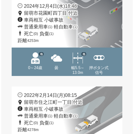
2024年12月4日(水)18:48
留萌市花園町四丁目 付近
車両相互 小破事故
普通乗用車
軽自動車
(1)
(1)
死亡
負傷
(0)
(1)
距離
4253m
他
他
0～24歳
曇
幅5.5～
押ボタン式
13.0m
信号
2022年2月14日(月)08:15
留萌市住之江町一丁目 付近
車両相互 小破事故
普通乗用車
軽自動車
(1)
(1)
死亡
負傷
(0)
(1)
距離
4278m