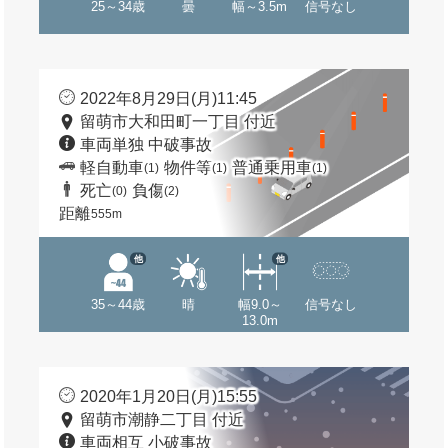
25～34歳
曇
幅～3.5m
信号なし
2022年8月29日(月)11:45
留萌市大和田町一丁目 付近
車両単独 中破事故
軽自動車
物件等
普通乗用車
(1)
(1)
(1)
死亡
負傷
(0)
(2)
距離
555m
他
他
35～44歳
晴
幅9.0～
信号なし
13.0m
2020年1月20日(月)15:55
留萌市潮静二丁目 付近
車両相互 小破事故