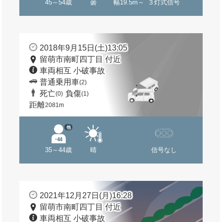
45～54歳
曇
幅19.5m～
３灯式信号
2018年9月15日(土)13:05
留萌市南町四丁目 付近
車両相互 小破事故
普通乗用車
(2)
死亡
負傷
(0)
(1)
距離
2081m
他
35～44歳
晴
信号なし
2021年12月27日(月)16:28
留萌市南町四丁目 付近
車両相互 小破事故