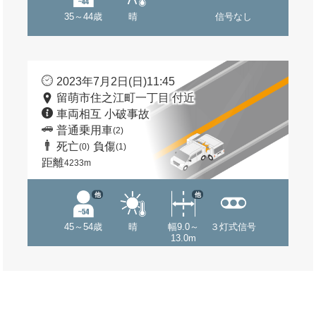
35～44歳
晴
信号なし
2023年7月2日(日)11:45
留萌市住之江町一丁目 付近
車両相互 小破事故
普通乗用車
(2)
死亡
負傷
(0)
(1)
距離
4233m
他
他
45～54歳
晴
幅9.0～
３灯式信号
13.0m