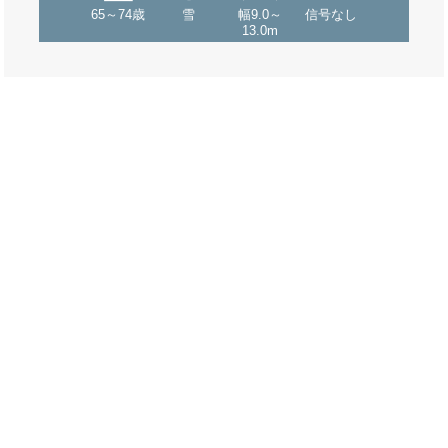
65～74歳
雪
幅9.0～
信号なし
13.0m