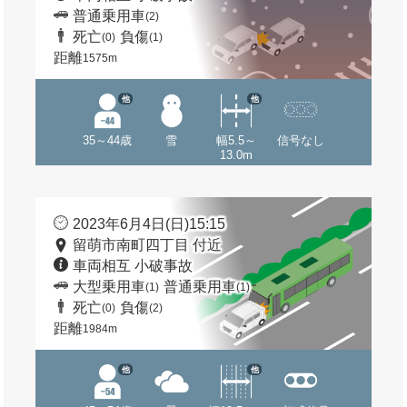
普通乗用車
(2)
死亡
負傷
(0)
(1)
距離
1575m
他
他
35～44歳
雪
幅5.5～
信号なし
13.0m
2023年6月4日(日)15:15
留萌市南町四丁目 付近
車両相互 小破事故
大型乗用車
普通乗用車
(1)
(1)
死亡
負傷
(0)
(2)
距離
1984m
他
他