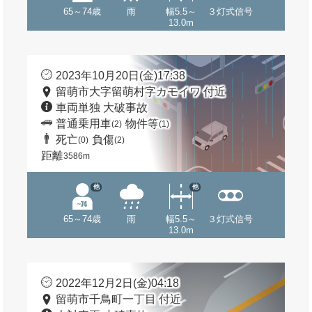
65～74歳
雨
幅5.5～
３灯式信号
13.0m
2023年10月20日(金)17:38
留萌市大字留萌村字カモイワ 付近
車両単独 大破事故
普通乗用車
物件等
(2)
(1)
死亡
負傷
(0)
(2)
距離
3586m
他
他
65～74歳
雨
幅5.5～
３灯式信号
13.0m
2022年12月2日(金)04:18
留萌市千鳥町一丁目 付近