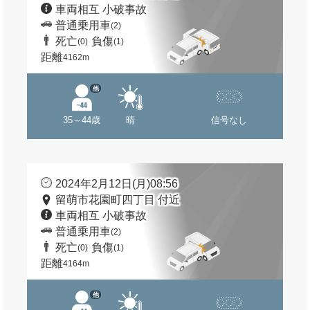
車両相互 小破事故
普通乗用車
(2)
死亡
負傷
(0)
(1)
距離
4162m
他
35～44歳
晴
信号なし
2024年2月12日(月)08:56
留萌市花園町四丁目 付近
車両相互 小破事故
普通乗用車
(2)
死亡
負傷
(0)
(1)
距離
4164m
他