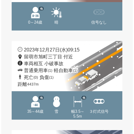
他
0～24歳
晴
信号なし
2023年12月27日(水)09:15
留萌市旭町三丁目 付近
車両相互 小破事故
普通乗用車
軽自動車
(1)
(1)
死亡
負傷
(0)
(1)
距離
4437m
他
他
35～44歳
雪
幅3.5～
３灯式信号
5.5m