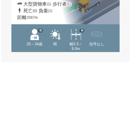
大型貨物車
歩行者
(1)
(1)
死亡
負傷
(0)
(1)
距離
2567m
他
他
25～34歳
晴
幅5.5～
信号なし
9.0m