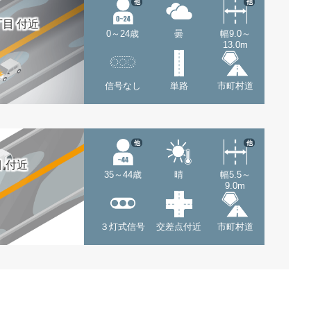
他
他
目 付近
0～24歳
曇
幅9.0～
13.0m
信号なし
単路
市町村道
他
他
 付近
35～44歳
晴
幅5.5～
9.0m
３灯式信号
交差点付近
市町村道