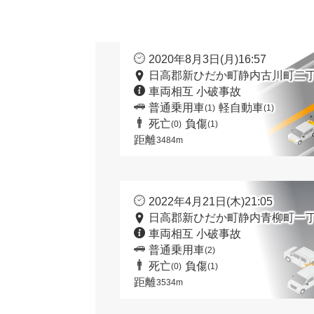
2020年8月3日(月)16:57
日高郡新ひだか町静内古川町二丁
車両相互 小破事故
普通乗用車
軽自動車
(1)
(1)
死亡
負傷
(0)
(1)
距離
3484m
2022年4月21日(木)21:05
日高郡新ひだか町静内青柳町一丁
車両相互 小破事故
普通乗用車
(2)
死亡
負傷
(0)
(1)
距離
3534m