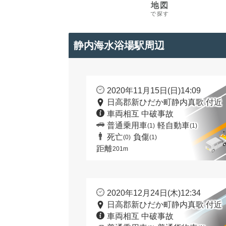
地図
で探す
静内海水浴場駅周辺
2020年11月15日(日)14:09
日高郡新ひだか町静内真歌 付近
車両相互 中破事故
普通乗用車
軽自動車
(1)
(1)
死亡
負傷
(0)
(1)
距離
201m
2020年12月24日(木)12:34
日高郡新ひだか町静内真歌 付近
車両相互 中破事故