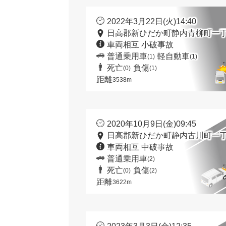
2022年3月22日(火)14:40
日高郡新ひだか町静内青柳町一丁
車両相互 小破事故
普通乗用車
軽自動車
(1)
(1)
死亡
負傷
(0)
(1)
距離
3538m
2020年10月9日(金)09:45
日高郡新ひだか町静内古川町一丁
車両相互 中破事故
普通乗用車
(2)
死亡
負傷
(0)
(2)
距離
3622m