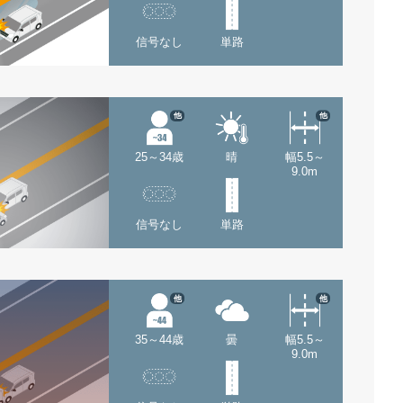
信号なし
単路
他
他
25～34歳
晴
幅5.5～
9.0m
信号なし
単路
他
他
35～44歳
曇
幅5.5～
9.0m