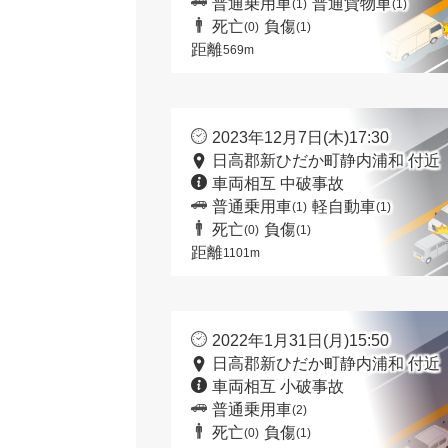
普通乗用車
普通貨物車
(1)
(1)
死亡
負傷
(0)
(1)
距離
569m
2023年12月7日(木)17:30
日高郡新ひだか町静内浦和 付近
車両相互 中破事故
普通乗用車
軽自動車
(1)
(1)
死亡
負傷
(0)
(1)
距離
1101m
2022年1月31日(月)15:50
日高郡新ひだか町静内浦和 付近
車両相互 小破事故
普通乗用車
(2)
死亡
負傷
(0)
(1)