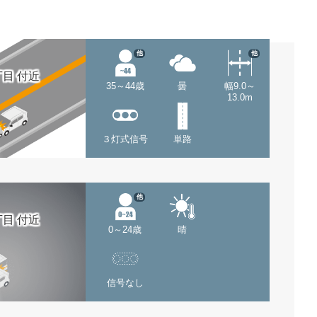
他
他
目 付近
35～44歳
曇
幅9.0～
13.0m
３灯式信号
単路
他
目 付近
0～24歳
晴
信号なし