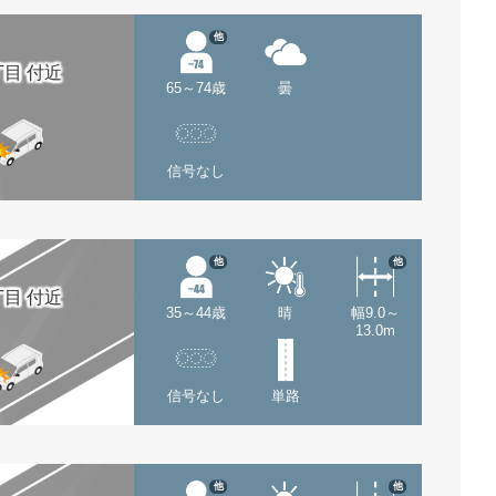
他
目 付近
65～74歳
曇
信号なし
他
他
目 付近
35～44歳
晴
幅9.0～
13.0m
信号なし
単路
他
他