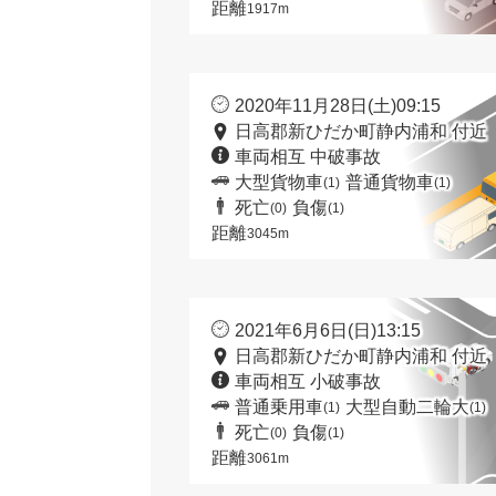
距離
1917m
2020年11月28日(土)09:15
日高郡新ひだか町静内浦和 付近
車両相互 中破事故
大型貨物車
普通貨物車
(1)
(1)
死亡
負傷
(0)
(1)
距離
3045m
2021年6月6日(日)13:15
日高郡新ひだか町静内浦和 付近
車両相互 小破事故
普通乗用車
大型自動二輪大
(1)
(1)
死亡
負傷
(0)
(1)
距離
3061m