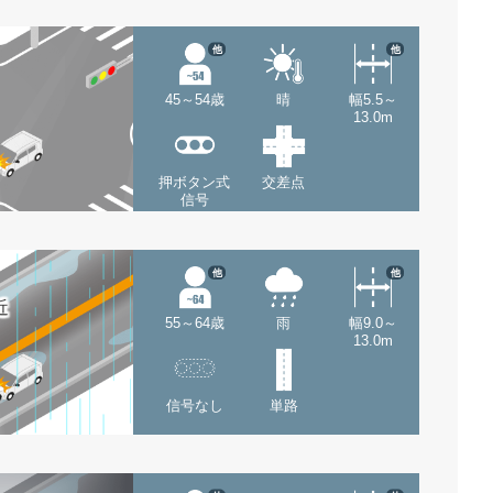
他
他
45～54歳
晴
幅5.5～
13.0m
押ボタン式
交差点
信号
他
他
近
55～64歳
雨
幅9.0～
13.0m
信号なし
単路