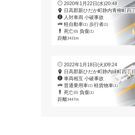
2020年1月22日(水)20:48
日高郡新ひだか町静内青柳町四丁
人対車両 小破事故
軽自動車
歩行者
(1)
(1)
死亡
負傷
(0)
(1)
距離
3431m
2022年1月18日(火)09:24
日高郡新ひだか町静内緑町四丁目
車両相互 小破事故
普通乗用車
軽貨物車
(1)
(1)
死亡
負傷
(0)
(1)
距離
3447m