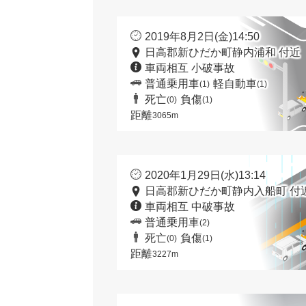
2019年8月2日(金)14:50
日高郡新ひだか町静内浦和 付近
車両相互 小破事故
普通乗用車
軽自動車
(1)
(1)
死亡
負傷
(0)
(1)
距離
3065m
2020年1月29日(水)13:14
日高郡新ひだか町静内入船町 付
車両相互 中破事故
普通乗用車
(2)
死亡
負傷
(0)
(1)
距離
3227m