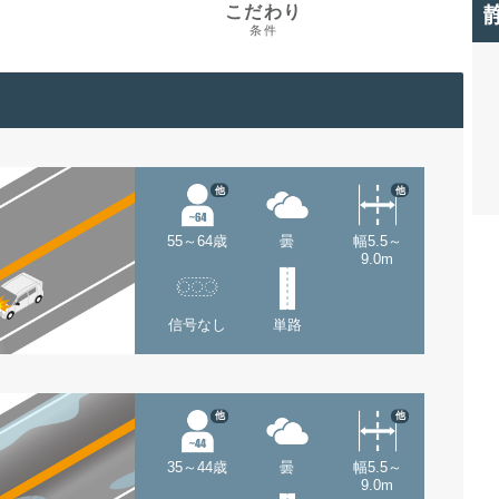
こだわり
条件
他
他
55～64歳
曇
幅5.5～
9.0m
信号なし
単路
他
他
35～44歳
曇
幅5.5～
9.0m