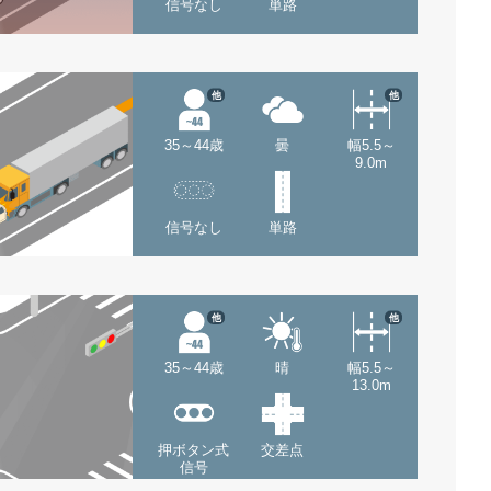
信号なし
単路
他
他
35～44歳
曇
幅5.5～
9.0m
信号なし
単路
他
他
35～44歳
晴
幅5.5～
13.0m
押ボタン式
交差点
信号