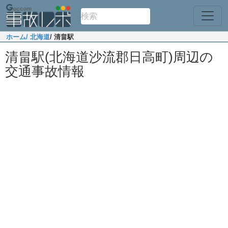
ホーム
/ 北海道
/ 清畠駅
清畠駅(北海道沙流郡日高町)周辺の
交通事故情報