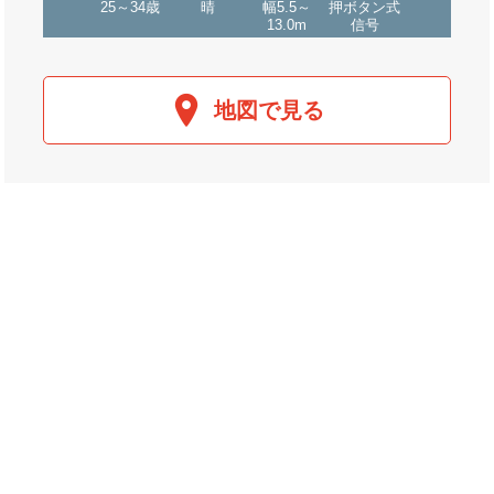
25～34歳
晴
幅5.5～
押ボタン式
13.0m
信号
地図で見る