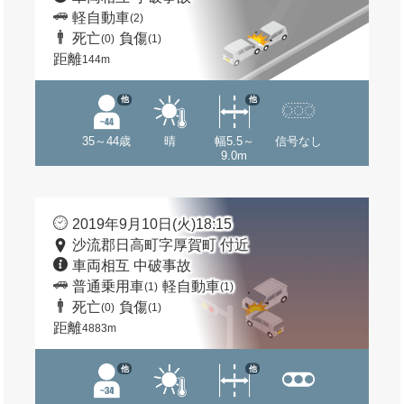
軽自動車
(2)
死亡
負傷
(0)
(1)
距離
144m
他
他
35～44歳
晴
幅5.5～
信号なし
9.0m
2019年9月10日(火)18:15
沙流郡日高町字厚賀町 付近
車両相互 中破事故
普通乗用車
軽自動車
(1)
(1)
死亡
負傷
(0)
(1)
距離
4883m
他
他