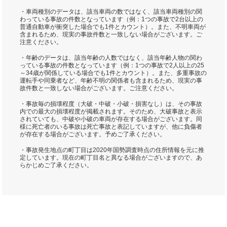
・車両種別のデータは、該当車両の数ではなく、該当車両種別の関
わっている事故の件数となっています（例：1つの事故で2台以上の
普通自動車が衝突した場合でも1件とカウント）。また、不明車両が
含まれるため、現実の事故件数と一致しない場合がございます。ご
注意ください。
・年齢のデータは、該当年齢の人数ではなく、該当年齢人物の関わ
っている事故の件数となっています（例：1つの事故で2人以上の25
～34歳が関係している場合でも1件とカウント）。また、多重事故の
運転手や同乗者など、年齢不明の関係者も含まれるため、現実の事
故件数と一致しない場合がございます。ご注意ください。
・事故毎の損壊程度（大破・中破・小破・損害なし）は、その事故
内での最大の損壊程度が掲載されます。そのため、大破事故と表示
されていても、中破や小破の車両が存在する場合がございます。同
様に死亡者のいる事故は死亡事故と表記していますが、他に負傷者
が存在する場合がございます。予めご了承ください。
・事故発生地点の町丁目は2020年国勢調査時点の住所情報を元に推
定しています。現在の町丁目名と異なる場合がございますので、あ
らかじめご了承ください。