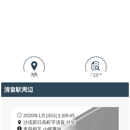
地図
こだわり
で探す
条件
清畠駅周辺
2020年1月18日(土)09:45
沙流郡日高町字清畠 付近
車両相互 小破事故