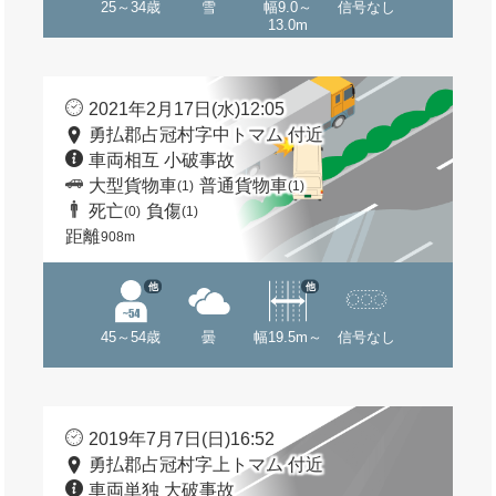
25～34歳
雪
幅9.0～
信号なし
13.0m
2021年2月17日(水)12:05
勇払郡占冠村字中トマム 付近
車両相互 小破事故
大型貨物車
普通貨物車
(1)
(1)
死亡
負傷
(0)
(1)
距離
908m
他
他
45～54歳
曇
幅19.5m～
信号なし
2019年7月7日(日)16:52
勇払郡占冠村字上トマム 付近
車両単独 大破事故