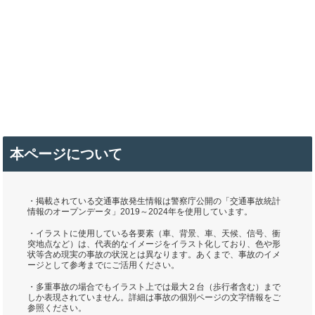
本ページについて
・掲載されている交通事故発生情報は警察庁公開の「交通事故統計
情報のオープンデータ」2019～2024年を使用しています。
・イラストに使用している各要素（車、背景、車、天候、信号、衝
突地点など）は、代表的なイメージをイラスト化しており、色や形
状等含め現実の事故の状況とは異なります。あくまで、事故のイメ
ージとして参考までにご活用ください。
・多重事故の場合でもイラスト上では最大２台（歩行者含む）まで
しか表現されていません。詳細は事故の個別ページの文字情報をご
参照ください。