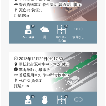
普通貨物車
物件等
普通乗用車
(1)
(1)
(1)
死亡
負傷
(0)
(3)
距離
251m
他
他
25～34歳
曇
幅9.0～
信号なし
13.0m
2018年12月29日(土)17:30
勇払郡占冠村字中トマム 付近
車両単独 小破事故
普通乗用車
準中型貨物車
(1)
(1)
死亡
負傷
(0)
(1)
距離
719m
他
他