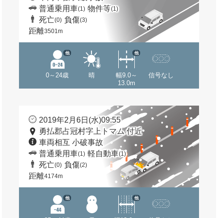
普通乗用車
物件等
(1)
(1)
死亡
負傷
(0)
(3)
距離
3501m
他
他
0～24歳
晴
幅9.0～
信号なし
13.0m
2019年2月6日(水)09:55
勇払郡占冠村字上トマム 付近
車両相互 小破事故
普通乗用車
軽自動車
(1)
(1)
死亡
負傷
(0)
(2)
距離
4174m
他
他