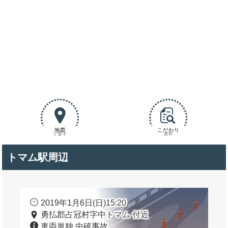
地図
こだわり
で探す
条件
トマム駅周辺
2019年1月6日(日)15:20
勇払郡占冠村字中トマム 付近
車両単独 中破事故