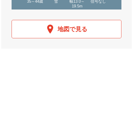
35～44歳
雪
幅13.0～
信号なし
19.5m
地図で見る