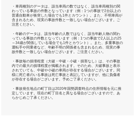
・車両種別のデータは、該当車両の数ではなく、該当車両種別の関
わっている事故の件数となっています（例：1つの事故で2台以上の
普通自動車が衝突した場合でも1件とカウント）。また、不明車両が
含まれるため、現実の事故件数と一致しない場合がございます。ご
注意ください。
・年齢のデータは、該当年齢の人数ではなく、該当年齢人物の関わ
っている事故の件数となっています（例：1つの事故で2人以上の25
～34歳が関係している場合でも1件とカウント）。また、多重事故の
運転手や同乗者など、年齢不明の関係者も含まれるため、現実の事
故件数と一致しない場合がございます。ご注意ください。
・事故毎の損壊程度（大破・中破・小破・損害なし）は、その事故
内での最大の損壊程度が掲載されます。そのため、大破事故と表示
されていても、中破や小破の車両が存在する場合がございます。同
様に死亡者のいる事故は死亡事故と表記していますが、他に負傷者
が存在する場合がございます。予めご了承ください。
・事故発生地点の町丁目は2020年国勢調査時点の住所情報を元に推
定しています。現在の町丁目名と異なる場合がございますので、あ
らかじめご了承ください。