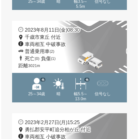
25～34歳
晴
幅3.5～
信号なし
5.5m
2023年8月11日(金)08:30
千歳市東丘 付近
車両相互 中破事故
普通乗用車
(2)
死亡
負傷
(0)
(1)
距離
3021m
他
他
25～34歳
晴
幅5.5～
信号なし
13.0m
2023年2月27日(月)15:25
勇払郡安平町追分柏が丘 付近
車両相互 小破事故