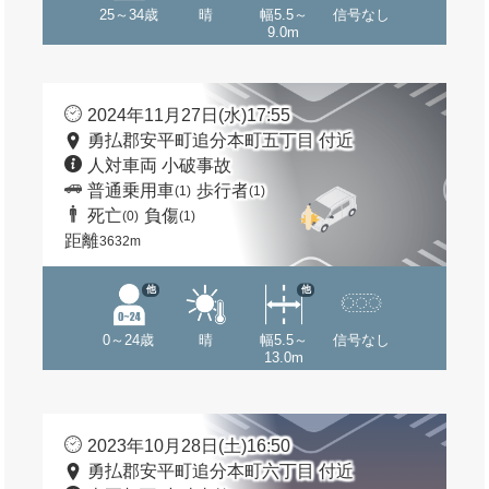
25～34歳
晴
幅5.5～
信号なし
9.0m
2024年11月27日(水)17:55
勇払郡安平町追分本町五丁目 付近
人対車両 小破事故
普通乗用車
歩行者
(1)
(1)
死亡
負傷
(0)
(1)
距離
3632m
他
他
0～24歳
晴
幅5.5～
信号なし
13.0m
2023年10月28日(土)16:50
勇払郡安平町追分本町六丁目 付近