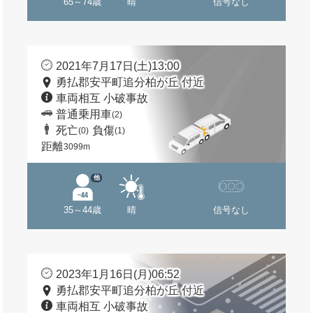
65～74歳
晴
信号なし
2021年7月17日(土)13:00
勇払郡安平町追分柏が丘 付近
車両相互 小破事故
普通乗用車
(2)
死亡
負傷
(0)
(1)
距離
3099m
他
35～44歳
晴
信号なし
2023年1月16日(月)06:52
勇払郡安平町追分柏が丘 付近
車両相互 小破事故