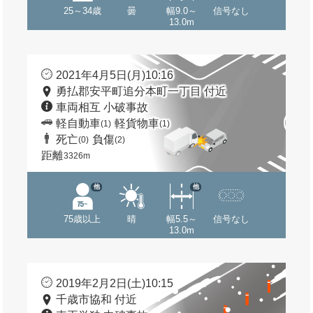
25～34歳
曇
幅9.0～
信号なし
13.0m
2021年4月5日(月)10:16
勇払郡安平町追分本町一丁目 付近
車両相互 小破事故
軽自動車
軽貨物車
(1)
(1)
死亡
負傷
(0)
(2)
距離
3326m
他
他
75歳以上
晴
幅5.5～
信号なし
13.0m
2019年2月2日(土)10:15
千歳市協和 付近