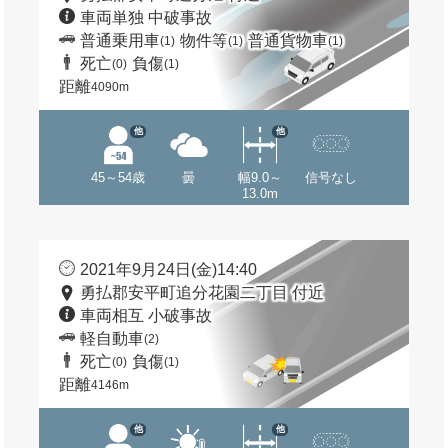
車両単独 中破事故
普通乗用車
物件等
普通貨物車
(1)
(1)
(1)
死亡
負傷
(0)
(1)
距離
4090m
他
他
45～54歳
曇
幅9.0～
信号なし
13.0m
2021年9月24日(金)14:40
勇払郡安平町追分花園二丁目 付近
車両相互 小破事故
軽自動車
(2)
死亡
負傷
(0)
(1)
距離
4146m
他
他