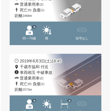
普通乗用車
(2)
死亡
負傷
(0)
(1)
距離
2469m
他
65～74歳
晴
信号なし
2019年8月3日(土)18:45
千歳市協和 付近
車両相互 中破事故
普通乗用車
(2)
死亡
負傷
(0)
(1)
距離
2573m
他
他