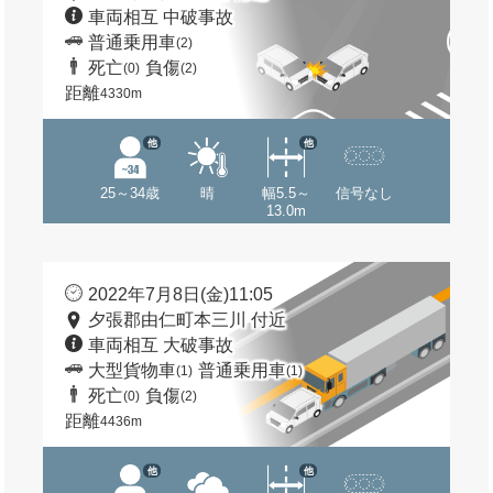
車両相互 中破事故
普通乗用車
(2)
死亡
負傷
(0)
(2)
距離
4330m
他
他
25～34歳
晴
幅5.5～
信号なし
13.0m
2022年7月8日(金)11:05
夕張郡由仁町本三川 付近
車両相互 大破事故
大型貨物車
普通乗用車
(1)
(1)
死亡
負傷
(0)
(2)
距離
4436m
他
他