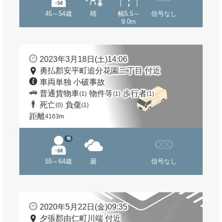
45～54歳
晴
幅5.5～
信号なし
9.0m
2023年3月18日(土)14:06
勇払郡安平町追分花園二丁目 付近
車両単独 小破事故
普通貨物車
物件等
歩行者
(1)
(1)
(1)
死亡
負傷
(0)
(1)
距離
4163m
他
55～64歳
曇
信号なし
2020年5月22日(金)09:35
夕張郡由仁町川端 付近