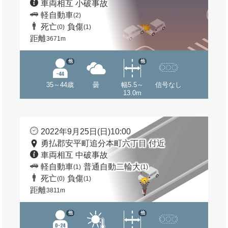
車両相互 小破事故
軽自動車
(2)
死亡
負傷
(0)
(1)
距離
3671m
他
他
35～44歳
曇
幅5.5～
信号なし
13.0m
2022年9月25日(日)10:00
勇払郡安平町追分本町六丁目 付近
車両相互 中破事故
軽自動車
普通自動二輪大
(1)
(1)
死亡
負傷
(0)
(1)
距離
3811m
他
他