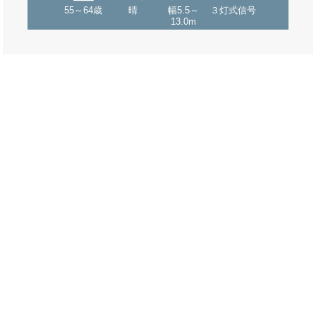
55～64歳
晴
幅5.5～
３灯式信号
13.0m