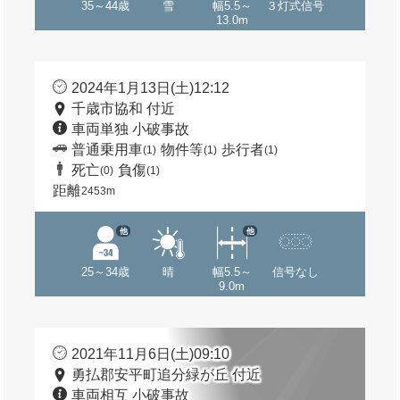
35～44歳
雪
幅5.5～
３灯式信号
13.0m
2024年1月13日(土)12:12
千歳市協和 付近
車両単独 小破事故
普通乗用車
物件等
歩行者
(1)
(1)
(1)
死亡
負傷
(0)
(1)
距離
2453m
他
他
25～34歳
晴
幅5.5～
信号なし
9.0m
2021年11月6日(土)09:10
勇払郡安平町追分緑が丘 付近
車両相互 小破事故