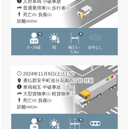
人対車両 小破事故
普通乗用車
歩行者
(1)
(1)
死亡
負傷
(0)
(1)
距離
4035m
他
他
0～24歳
晴
幅3.5～
信号なし
5.5m
2024年11月9日(土)11:50
勇払郡安平町追分花園四丁目 付近
車両相互 中破事故
大型貨物車
軽貨物車
(1)
(1)
死亡
負傷
(0)
(1)
距離
4062m
他
他