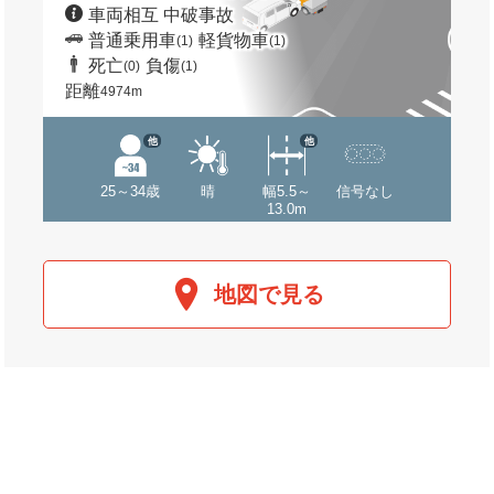
車両相互 中破事故
普通乗用車
軽貨物車
(1)
(1)
死亡
負傷
(0)
(1)
距離
4974m
他
他
25～34歳
晴
幅5.5～
信号なし
13.0m
地図で見る