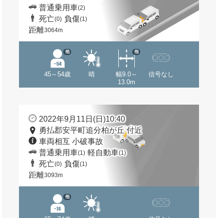
普通乗用車
(2)
死亡
負傷
(0)
(1)
距離
3064m
他
他
45～54歳
晴
幅9.0～
信号なし
13.0m
2022年9月11日(日)10:40
勇払郡安平町追分柏が丘 付近
車両相互 小破事故
普通乗用車
軽自動車
(1)
(1)
死亡
負傷
(0)
(1)
距離
3093m
他