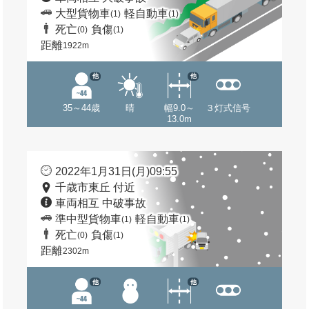
大型貨物車
軽自動車
(1)
(1)
死亡
負傷
(0)
(1)
距離
1922m
他
他
35～44歳
晴
幅9.0～
３灯式信号
13.0m
2022年1月31日(月)09:55
千歳市東丘 付近
車両相互 中破事故
準中型貨物車
軽自動車
(1)
(1)
死亡
負傷
(0)
(1)
距離
2302m
他
他