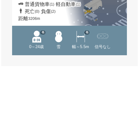
普通貨物車
軽自動車
(1)
(1)
死亡
負傷
(0)
(2)
距離
3206m
他
他
0～24歳
雪
幅～5.5m
信号なし