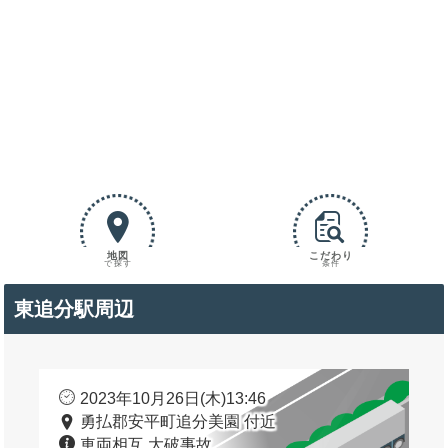
地図
こだわり
で探す
条件
東追分駅周辺
2023年10月26日(木)13:46
勇払郡安平町追分美園 付近
車両相互 大破事故