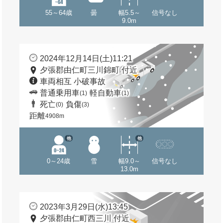
55～64歳
曇
幅5.5～
信号なし
9.0m
2024年12月14日(土)11:21
夕張郡由仁町三川錦町 付近
車両相互 小破事故
普通乗用車
軽自動車
(1)
(1)
死亡
負傷
(0)
(3)
距離
4908m
他
他
0～24歳
雪
幅9.0～
信号なし
13.0m
2023年3月29日(水)13:45
夕張郡由仁町西三川 付近