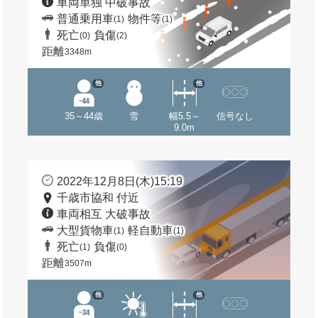
車両単独 中破事故
普通乗用車
物件等
(1)
(1)
死亡
負傷
(0)
(2)
距離
3348m
他
他
35～44歳
雪
幅5.5～
信号なし
9.0m
2022年12月8日(木)15:19
千歳市協和 付近
車両相互 大破事故
大型貨物車
軽自動車
(1)
(1)
死亡
負傷
(1)
(0)
距離
3507m
他
他