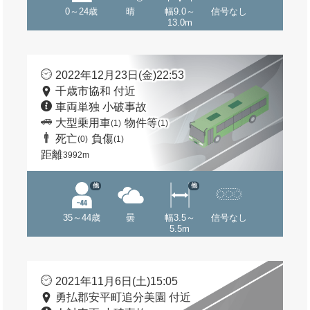
0～24歳
晴
幅9.0～
信号なし
13.0m
2022年12月23日(金)22:53
千歳市協和 付近
車両単独 小破事故
大型乗用車
物件等
(1)
(1)
死亡
負傷
(0)
(1)
距離
3992m
他
他
35～44歳
曇
幅3.5～
信号なし
5.5m
2021年11月6日(土)15:05
勇払郡安平町追分美園 付近