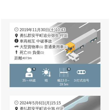
2019年11月30日(土)10:43
勇払郡安平町追分弥生 付近
車両相互 中破事故
大型貨物車
普通乗用車
(1)
(1)
死亡
負傷
(0)
(1)
距離
4073m
他
他
35～44歳
晴
幅13.0～
３灯式信号
19.5m
2024年5月6日(月)15:15
勇払郡安平町追分旭 付近