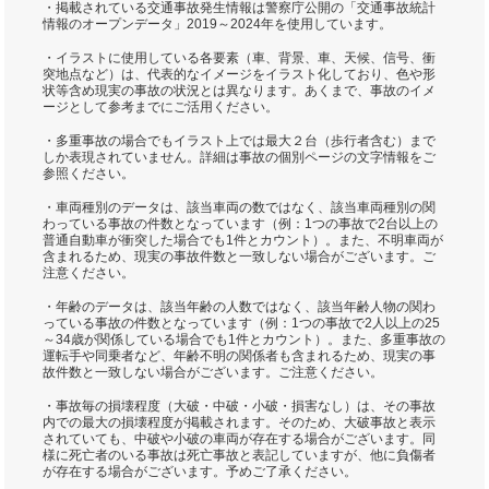
・掲載されている交通事故発生情報は警察庁公開の「交通事故統計
情報のオープンデータ」2019～2024年を使用しています。
・イラストに使用している各要素（車、背景、車、天候、信号、衝
突地点など）は、代表的なイメージをイラスト化しており、色や形
状等含め現実の事故の状況とは異なります。あくまで、事故のイメ
ージとして参考までにご活用ください。
・多重事故の場合でもイラスト上では最大２台（歩行者含む）まで
しか表現されていません。詳細は事故の個別ページの文字情報をご
参照ください。
・車両種別のデータは、該当車両の数ではなく、該当車両種別の関
わっている事故の件数となっています（例：1つの事故で2台以上の
普通自動車が衝突した場合でも1件とカウント）。また、不明車両が
含まれるため、現実の事故件数と一致しない場合がございます。ご
注意ください。
・年齢のデータは、該当年齢の人数ではなく、該当年齢人物の関わ
っている事故の件数となっています（例：1つの事故で2人以上の25
～34歳が関係している場合でも1件とカウント）。また、多重事故の
運転手や同乗者など、年齢不明の関係者も含まれるため、現実の事
故件数と一致しない場合がございます。ご注意ください。
・事故毎の損壊程度（大破・中破・小破・損害なし）は、その事故
内での最大の損壊程度が掲載されます。そのため、大破事故と表示
されていても、中破や小破の車両が存在する場合がございます。同
様に死亡者のいる事故は死亡事故と表記していますが、他に負傷者
が存在する場合がございます。予めご了承ください。