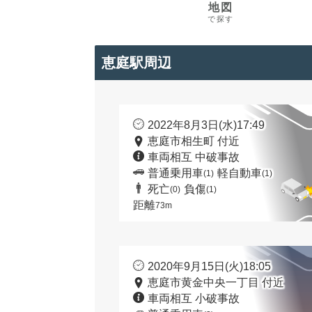
地図
で探す
恵庭駅周辺
2022年8月3日(水)17:49
恵庭市相生町 付近
車両相互 中破事故
普通乗用車
軽自動車
(1)
(1)
死亡
負傷
(0)
(1)
距離
73m
2020年9月15日(火)18:05
恵庭市黄金中央一丁目 付近
車両相互 小破事故