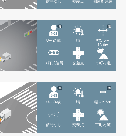
信号なし
交差点
都道府県道
他
他
0～24歳
晴
幅5.5～
13.0m
３灯式信号
交差点
市町村道
他
他
0～24歳
晴
幅～5.5m
信号なし
交差点
市町村道