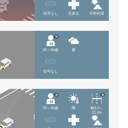
信号なし
交差点
市町村道
他
45～54歳
曇
信号なし
他
他
55～64歳
晴
幅5.5～
13.0m