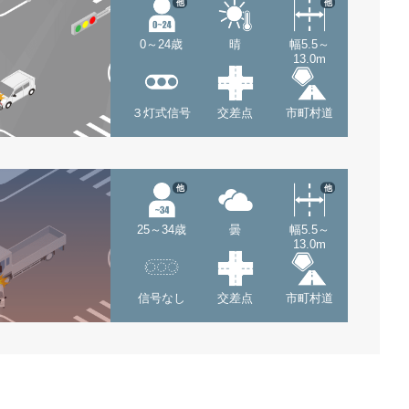
他
他
0～24歳
晴
幅5.5～
13.0m
３灯式信号
交差点
市町村道
他
他
25～34歳
曇
幅5.5～
13.0m
信号なし
交差点
市町村道