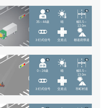
他
他
35～44歳
晴
幅5.5～
13.0m
３灯式信号
交差点
都道府県道
他
他
0～24歳
晴
幅5.5～
13.0m
３灯式信号
交差点
市町村道