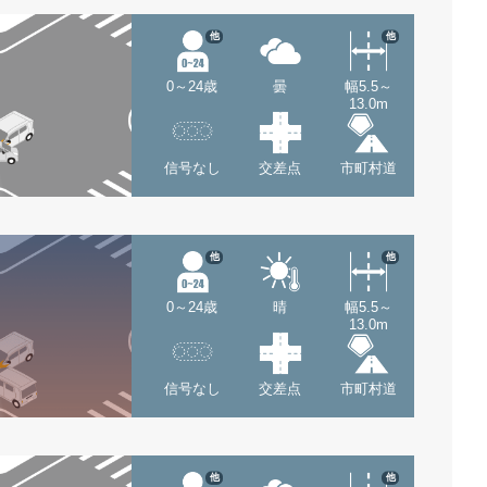
他
他
0～24歳
曇
幅5.5～
13.0m
信号なし
交差点
市町村道
他
他
0～24歳
晴
幅5.5～
13.0m
信号なし
交差点
市町村道
他
他