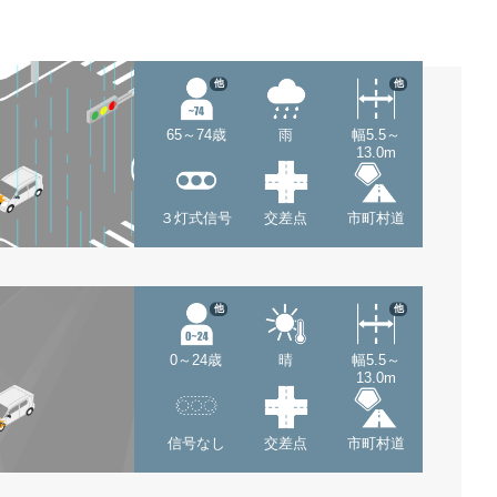
他
他
65～74歳
雨
幅5.5～
13.0m
３灯式信号
交差点
市町村道
他
他
0～24歳
晴
幅5.5～
13.0m
信号なし
交差点
市町村道