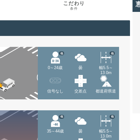
こだわり
条件
他
他
0～24歳
曇
幅5.5～
13.0m
信号なし
交差点
都道府県道
他
他
35～44歳
曇
幅5.5～
13.0m