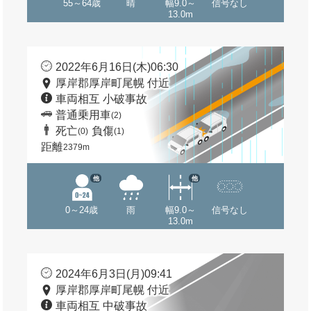
55～64歳
晴
幅9.0～
信号なし
13.0m
2022年6月16日(木)06:30
厚岸郡厚岸町尾幌 付近
車両相互 小破事故
普通乗用車
(2)
死亡
負傷
(0)
(1)
距離
2379m
他
他
0～24歳
雨
幅9.0～
信号なし
13.0m
2024年6月3日(月)09:41
厚岸郡厚岸町尾幌 付近
車両相互 中破事故