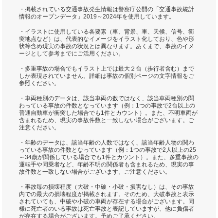
・掲載されている交通事故発生情報は警察庁公開の「交通事故統計
情報のオープンデータ」2019～2024年を使用しています。
・イラストに使用している各要素（車、背景、車、天候、信号、衝
突地点など）は、代表的なイメージをイラスト化しており、色や形
状等含め現実の事故の状況とは異なります。あくまで、事故のイメ
ージとして参考までにご活用ください。
・多重事故の場合でもイラスト上では最大２台（歩行者含む）まで
しか表現されていません。詳細は事故の個別ページの文字情報をご
参照ください。
・車両種別のデータは、該当車両の数ではなく、該当車両種別の関
わっている事故の件数となっています（例：1つの事故で2台以上の
普通自動車が衝突した場合でも1件とカウント）。また、不明車両が
含まれるため、現実の事故件数と一致しない場合がございます。ご
注意ください。
・年齢のデータは、該当年齢の人数ではなく、該当年齢人物の関わ
っている事故の件数となっています（例：1つの事故で2人以上の25
～34歳が関係している場合でも1件とカウント）。また、多重事故の
運転手や同乗者など、年齢不明の関係者も含まれるため、現実の事
故件数と一致しない場合がございます。ご注意ください。
・事故毎の損壊程度（大破・中破・小破・損害なし）は、その事故
内での最大の損壊程度が掲載されます。そのため、大破事故と表示
されていても、中破や小破の車両が存在する場合がございます。同
様に死亡者のいる事故は死亡事故と表記していますが、他に負傷者
が存在する場合がございます。予めご了承ください。