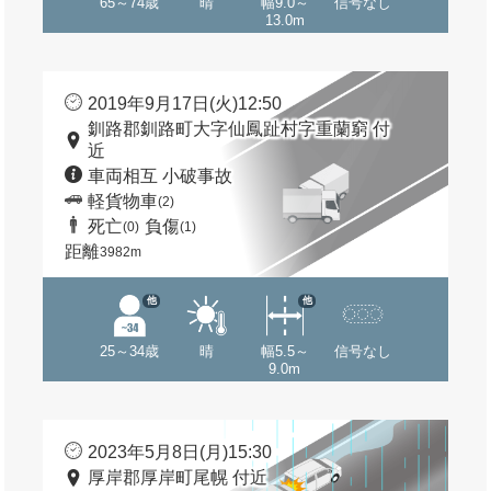
65～74歳
晴
幅9.0～
信号なし
13.0m
2019年9月17日(火)12:50
釧路郡釧路町大字仙鳳趾村字重蘭窮 付
近
車両相互 小破事故
軽貨物車
(2)
死亡
負傷
(0)
(1)
距離
3982m
他
他
25～34歳
晴
幅5.5～
信号なし
9.0m
2023年5月8日(月)15:30
厚岸郡厚岸町尾幌 付近