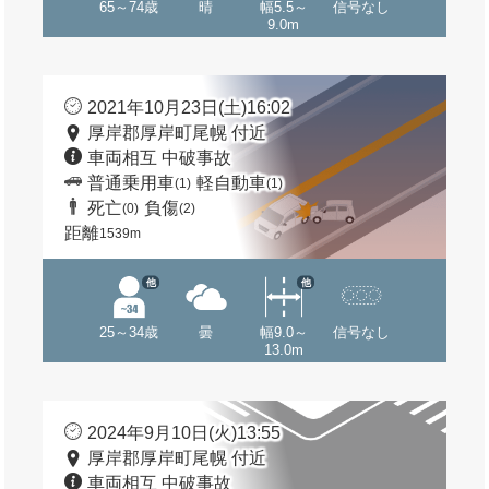
65～74歳
晴
幅5.5～
信号なし
9.0m
2021年10月23日(土)16:02
厚岸郡厚岸町尾幌 付近
車両相互 中破事故
普通乗用車
軽自動車
(1)
(1)
死亡
負傷
(0)
(2)
距離
1539m
他
他
25～34歳
曇
幅9.0～
信号なし
13.0m
2024年9月10日(火)13:55
厚岸郡厚岸町尾幌 付近
車両相互 中破事故