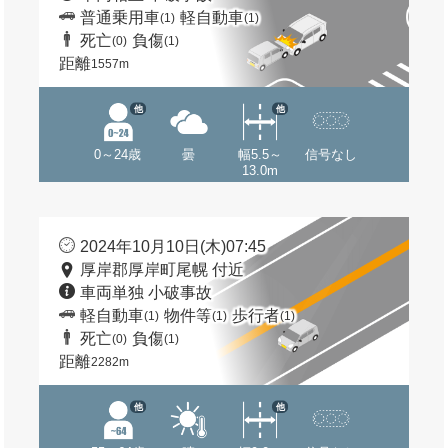
普通乗用車
軽自動車
(1)
(1)
死亡
負傷
(0)
(1)
距離
1557m
他
他
0～24歳
曇
幅5.5～
信号なし
13.0m
2024年10月10日(木)07:45
厚岸郡厚岸町尾幌 付近
車両単独 小破事故
軽自動車
物件等
歩行者
(1)
(1)
(1)
死亡
負傷
(0)
(1)
距離
2282m
他
他