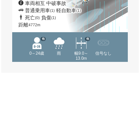
車両相互 中破事故
普通乗用車
軽自動車
(1)
(1)
死亡
負傷
(0)
(1)
距離
4772m
他
他
0～24歳
雨
幅9.0～
信号なし
13.0m