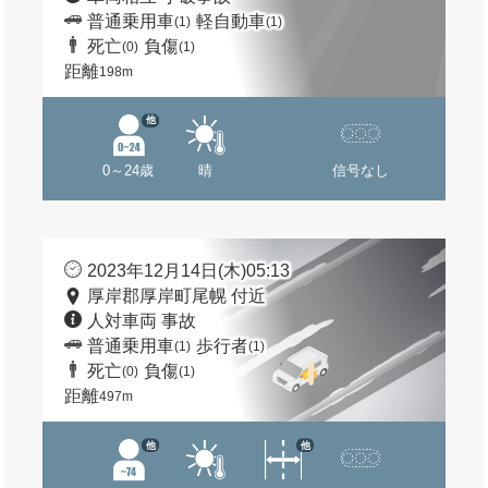
普通乗用車
軽自動車
(1)
(1)
死亡
負傷
(0)
(1)
距離
198m
他
0～24歳
晴
信号なし
2023年12月14日(木)05:13
厚岸郡厚岸町尾幌 付近
人対車両 事故
普通乗用車
歩行者
(1)
(1)
死亡
負傷
(0)
(1)
距離
497m
他
他