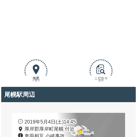
地図
こだわり
で探す
条件
尾幌駅周辺
2019年5月4日(土)14:45
厚岸郡厚岸町尾幌 付近
車両相互 小破事故