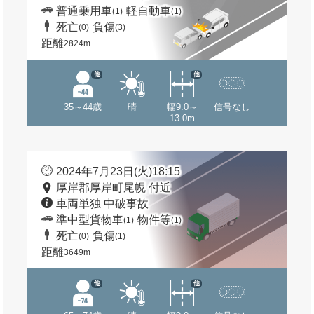
普通乗用車
軽自動車
(1)
(1)
死亡
負傷
(0)
(3)
距離
2824m
他
他
35～44歳
晴
幅9.0～
信号なし
13.0m
2024年7月23日(火)18:15
厚岸郡厚岸町尾幌 付近
車両単独 中破事故
準中型貨物車
物件等
(1)
(1)
死亡
負傷
(0)
(1)
距離
3649m
他
他