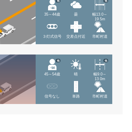
他
他
35～44歳
曇
幅13.0～
19.5m
３灯式信号
交差点付近
市町村道
他
他
45～54歳
晴
幅9.0～
13.0m
信号なし
単路
市町村道