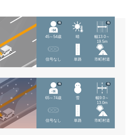
他
他
45～54歳
晴
幅13.0～
19.5m
信号なし
単路
市町村道
他
他
65～74歳
雪
幅9.0～
13.0m
信号なし
単路
市町村道