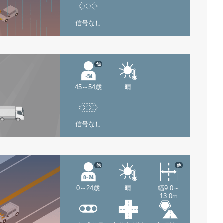
信号なし
他
45～54歳
晴
信号なし
他
他
0～24歳
晴
幅9.0～
13.0m