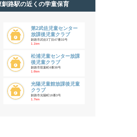
東釧路駅の近くの学童保育
第2武佐児童センター
放課後児童クラブ
釧路市武佐3丁目47番33号
1.1km
松浦児童センター放課
後児童クラブ
釧路市双葉町4番38号
1.6km
光陽児童館放課後児童
クラブ
釧路市光陽町16番3号
1.7km