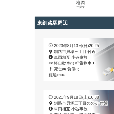
地図
で探す
東釧路駅周辺
2023年8月13日(日)20:25
釧路市貝塚三丁目 付近
車両相互 小破事故
軽自動車
軽貨物車
(1)
(1)
死亡
負傷
(0)
(1)
距離
156m
2021年9月18日(土)16:38
釧路市貝塚三丁目ののそ 付近
車両相互 小破事故