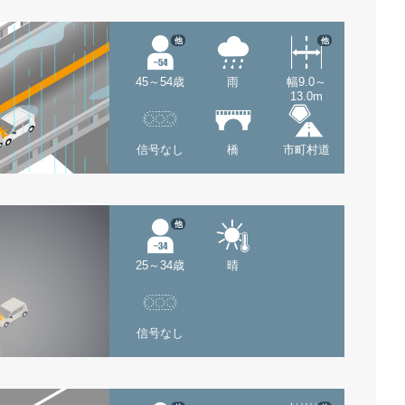
他
他
45～54歳
雨
幅9.0～
13.0m
信号なし
橋
市町村道
他
25～34歳
晴
信号なし