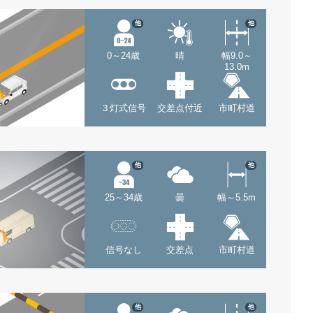
他
他
0～24歳
晴
幅9.0～
13.0m
３灯式信号
交差点付近
市町村道
他
他
25～34歳
曇
幅～5.5m
信号なし
交差点
市町村道
他
他