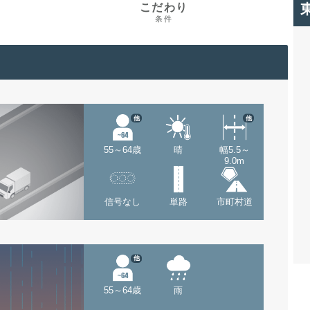
こだわり
条件
他
他
55～64歳
晴
幅5.5～
9.0m
信号なし
単路
市町村道
他
55～64歳
雨