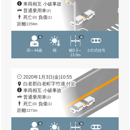
車両相互 小破事故
普通乗用車
(2)
死亡
負傷
(0)
(1)
距離
2258m
他
他
35～44歳
晴
幅5.5～
３灯式信号
13.0m
2020年1月3日(金)10:55
白老郡白老町字竹浦 付近
車両相互 小破事故
普通乗用車
(2)
死亡
負傷
(0)
(1)
距離
2273m
他
他