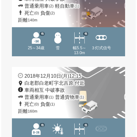
普通乗用車
軽自動車
(2)
(1)
死亡
負傷
(0)
(2)
距離
140m
他
他
25～34歳
雪
幅5.5～
３灯式信号
13.0m
2018年12月10日(月)12:15
白老郡白老町字北吉原 付近
車両相互 中破事故
普通乗用車
普通貨物車
(1)
(1)
死亡
負傷
(0)
(1)
距離
160m
他
他