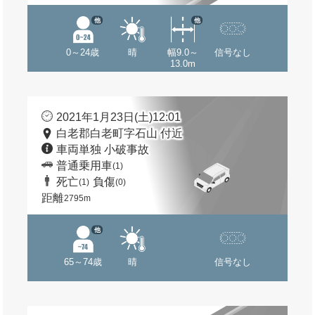
他
他
0～24歳
晴
幅9.0～
信号なし
13.0m
2021年1月23日(土)12:01
白老郡白老町字石山 付近
車両単独 小破事故
普通乗用車
(1)
死亡
負傷
(1)
(0)
距離
2795m
他
65～74歳
晴
信号なし