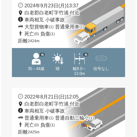
2024年9月23日(月)13:37
白老郡白老町字竹浦 付近
車両相互 小破事故
大型貨物車
普通乗用車
(1)
(1)
死亡
負傷
(0)
(1)
距離
2424m
他
他
35～44歳
晴
幅9.0～
信号なし
13.0m
2022年8月21日(日)12:05
白老郡白老町字竹浦 付近
車両相互 小破事故
普通乗用車
普通自動二輪小
(1)
(1)
死亡
負傷
(0)
(1)
距離
2425m