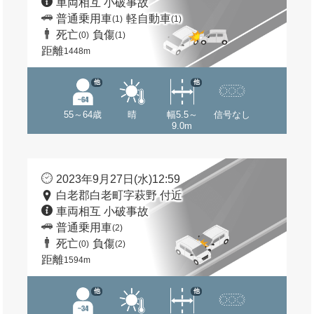
車両相互 小破事故
普通乗用車
軽自動車
(1)
(1)
死亡
負傷
(0)
(1)
距離
1448m
他
他
55～64歳
晴
幅5.5～
信号なし
9.0m
2023年9月27日(水)12:59
白老郡白老町字萩野 付近
車両相互 小破事故
普通乗用車
(2)
死亡
負傷
(0)
(2)
距離
1594m
他
他