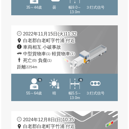
35～44歳
曇
幅9.0～
３灯式信号
13.0m
2022年11月15日(火)11:32
白老郡白老町字竹浦 付近
車両相互 小破事故
中型貨物車
軽貨物車
(1)
(1)
死亡
負傷
(0)
(1)
距離
2254m
他
他
55～64歳
晴
幅5.5～
３灯式信号
13.0m
2024年12月8日(日)10:35
白老郡白老町字竹浦 付近