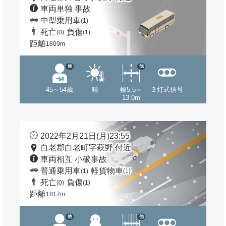
車両単独 事故
中型乗用車
(1)
死亡
負傷
(0)
(1)
距離
1809m
他
他
45～54歳
晴
幅5.5～
３灯式信号
13.0m
2022年2月21日(月)23:55
白老郡白老町字萩野 付近
車両相互 小破事故
普通乗用車
軽貨物車
(1)
(1)
死亡
負傷
(0)
(1)
距離
1817m
他
他