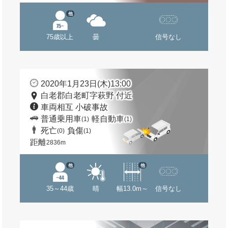
他
75歳以上
曇
信号なし
2020年1月23日(木)13:00
白老郡白老町字萩野 付近
車両相互 小破事故
普通乗用車
軽自動車
(1)
(1)
死亡
負傷
(0)
(1)
距離
2836m
他
他
35～44歳
晴
幅13.0m～
信号なし