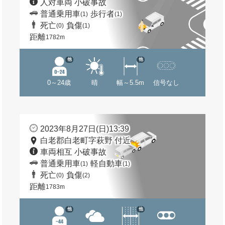
人対車両 小破事故
普通乗用車
歩行者
(1)
(1)
死亡
負傷
(0)
(1)
距離
1782m
他
他
0～24歳
晴
幅～5.5m
信号なし
2023年8月27日(日)13:39
白老郡白老町字萩野 付近
車両相互 小破事故
普通乗用車
軽自動車
(1)
(1)
死亡
負傷
(0)
(2)
距離
1783m
他
他