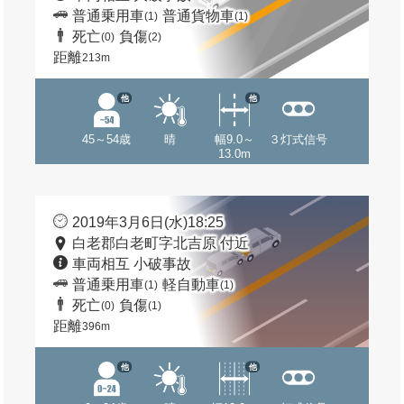
普通乗用車
普通貨物車
(1)
(1)
死亡
負傷
(0)
(2)
距離
213m
他
他
45～54歳
晴
幅9.0～
３灯式信号
13.0m
2019年3月6日(水)18:25
白老郡白老町字北吉原 付近
車両相互 小破事故
普通乗用車
軽自動車
(1)
(1)
死亡
負傷
(0)
(1)
距離
396m
他
他