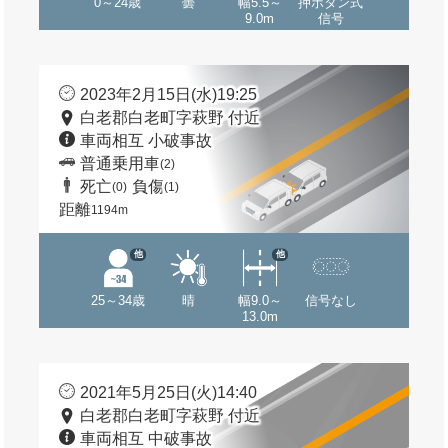
0～24歳
曇
幅5.5～
押ボタン式
9.0m
信号
2023年2月15日(水)19:25
白老郡白老町字萩野 付近
車両相互 小破事故
普通乗用車
(2)
死亡
負傷
(0)
(1)
距離
1194m
他
他
25～34歳
晴
幅9.0～
信号なし
13.0m
2021年5月25日(火)14:40
白老郡白老町字萩野 付近
車両相互 中破事故