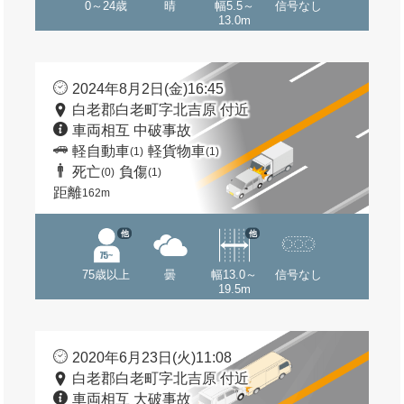
0～24歳
晴
幅5.5～
信号なし
13.0m
2024年8月2日(金)16:45
白老郡白老町字北吉原 付近
車両相互 中破事故
軽自動車
軽貨物車
(1)
(1)
死亡
負傷
(0)
(1)
距離
162m
他
他
75歳以上
曇
幅13.0～
信号なし
19.5m
2020年6月23日(火)11:08
白老郡白老町字北吉原 付近
車両相互 大破事故