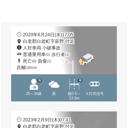
2020年6月24日(水)17:05
白老郡白老町字萩野 付近
人対車両 小破事故
普通乗用車
歩行者
(1)
(1)
死亡
負傷
(0)
(1)
距離
1801m
他
他
25～34歳
曇
幅5.5～
３灯式信号
13.0m
2023年2月9日(木)07:41
白老郡白老町字萩野 付近