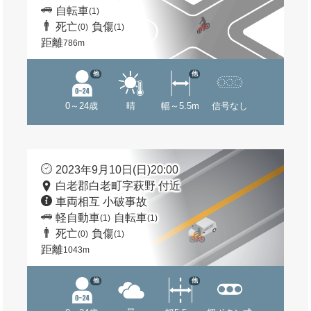
自転車
(1)
死亡
負傷
(0)
(1)
距離
786m
他
他
0～24歳
晴
幅～5.5m
信号なし
2023年9月10日(日)20:00
白老郡白老町字萩野 付近
車両相互 小破事故
軽自動車
自転車
(1)
(1)
死亡
負傷
(0)
(1)
距離
1043m
他
他