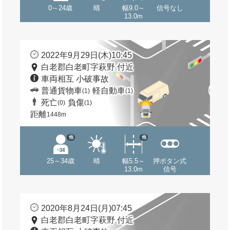
0～24歳
晴
幅9.0～
信号なし
13.0m
2022年9月29日(木)10:45
白老郡白老町字萩野 付近
車両相互 小破事故
普通貨物車
軽自動車
(1)
(1)
死亡
負傷
(0)
(1)
距離
1448m
他
他
25～34歳
晴
幅5.5～
押ボタン式
13.0m
信号
2020年8月24日(月)07:45
白老郡白老町字萩野 付近