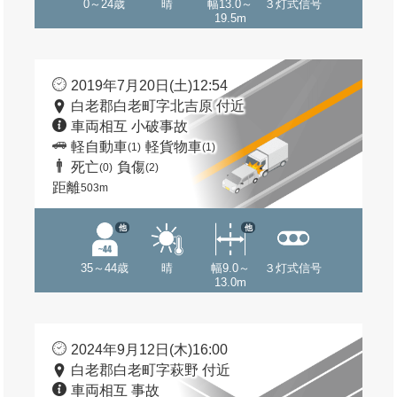
0～24歳
晴
幅13.0～
３灯式信号
19.5m
2019年7月20日(土)12:54
白老郡白老町字北吉原 付近
車両相互 小破事故
軽自動車
軽貨物車
(1)
(1)
死亡
負傷
(0)
(2)
距離
503m
他
他
35～44歳
晴
幅9.0～
３灯式信号
13.0m
2024年9月12日(木)16:00
白老郡白老町字萩野 付近
車両相互 事故