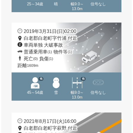
25～34歳
晴
幅9.0～
信号なし
13.0m
2019年3月31日(日)02:00
白老郡白老町字竹浦 付近
車両単独 大破事故
普通乗用車
物件等
(1)
(1)
死亡
負傷
(0)
(1)
距離
1609m
他
他
45～54歳
雪
幅9.0～
信号なし
13.0m
2021年8月17日(火)16:00
白老郡白老町字萩野 付近