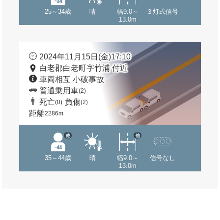
25～34歳
晴
幅9.0～
３灯式信号
13.0m
2024年11月15日(金)17:10
白老郡白老町字竹浦 付近
車両相互 小破事故
普通乗用車
(2)
死亡
負傷
(0)
(2)
距離
2286m
他
他
35～44歳
晴
幅9.0～
信号なし
13.0m