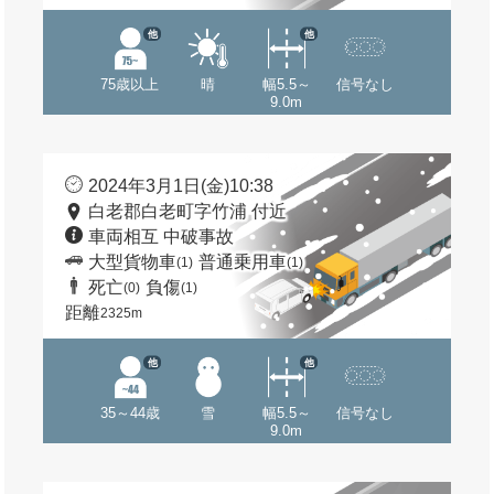
他
他
75歳以上
晴
幅5.5～
信号なし
9.0m
2024年3月1日(金)10:38
白老郡白老町字竹浦 付近
車両相互 中破事故
大型貨物車
普通乗用車
(1)
(1)
死亡
負傷
(0)
(1)
距離
2325m
他
他
35～44歳
雪
幅5.5～
信号なし
9.0m