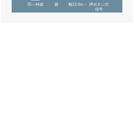
35～44歳
曇
幅13.0m～
押ボタン式
信号