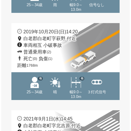
25～34歳
雨
幅9.0～
信号なし
13.0m
2019年10月20日(日)14:20
白老郡白老町字萩野 付近
車両相互 小破事故
普通乗用車
(2)
死亡
負傷
(0)
(1)
距離
1768m
他
他
25～34歳
晴
幅9.0～
３灯式信号
13.0m
2021年9月1日(水)14:45
白老郡白老町字北吉原 付近