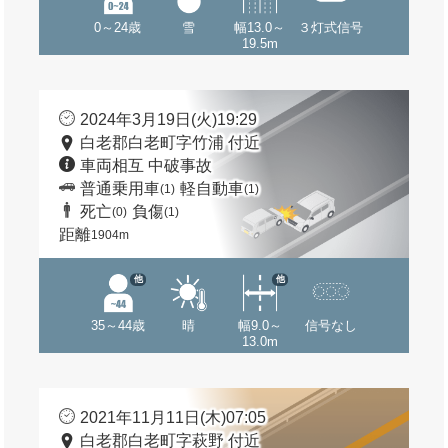
0～24歳
雪
幅13.0～
３灯式信号
19.5m
2024年3月19日(火)19:29
白老郡白老町字竹浦 付近
車両相互 中破事故
普通乗用車
軽自動車
(1)
(1)
死亡
負傷
(0)
(1)
距離
1904m
他
他
35～44歳
晴
幅9.0～
信号なし
13.0m
2021年11月11日(木)07:05
白老郡白老町字萩野 付近