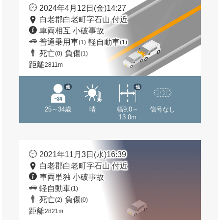
2024年4月12日(金)14:27
白老郡白老町字石山 付近
車両相互 小破事故
普通乗用車
軽自動車
(1)
(1)
死亡
負傷
(0)
(1)
距離
2811m
他
他
25～34歳
晴
幅9.0～
信号なし
13.0m
2021年11月3日(水)16:39
白老郡白老町字石山 付近
車両単独 小破事故
軽自動車
(1)
死亡
負傷
(2)
(0)
距離
2821m