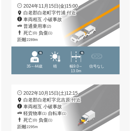
2024年11月15日(金)15:00
白老郡白老町字竹浦 付近
車両相互 小破事故
普通乗用車
(2)
死亡
負傷
(0)
(1)
距離
2289m
他
他
35～44歳
晴
幅9.0～
信号なし
13.0m
2022年10月15日(土)12:15
白老郡白老町字北吉原 付近
車両相互 小破事故
軽貨物車
自転車
(1)
(1)
死亡
負傷
(0)
(1)
距離
2295m