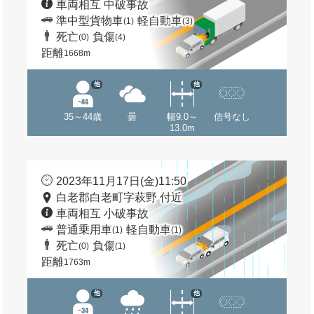
車両相互 中破事故
準中型貨物車
軽自動車
(1)
(3)
死亡
負傷
(0)
(4)
距離
1668m
他
他
35～44歳
曇
幅9.0～
信号なし
13.0m
2023年11月17日(金)11:50
白老郡白老町字萩野 付近
車両相互 小破事故
普通乗用車
軽自動車
(1)
(1)
死亡
負傷
(0)
(1)
距離
1763m
他
他