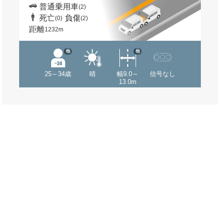
普通乗用車
(2)
死亡
負傷
(0)
(2)
距離
1232m
他
他
25～34歳
晴
幅9.0～
信号なし
13.0m