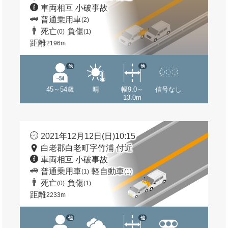
車両相互 小破事故
普通乗用車
(2)
死亡
負傷
(0)
(1)
距離
2196m
他
他
45～54歳
晴
幅9.0～
信号なし
13.0m
2021年12月12日(日)10:15
白老郡白老町字竹浦 付近
車両相互 小破事故
普通乗用車
軽自動車
(1)
(1)
死亡
負傷
(0)
(1)
距離
2233m
他
他