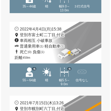
35～44歳
晴
幅9.0～
３灯式信号
13.0m
2022年4月4日(月)15:38
登別市富士町二丁目 付近
車両相互 小破事故
普通乗用車
軽自動車
(1)
(1)
死亡
負傷
(0)
(1)
距離
459m
他
他
55～64歳
晴
幅5.5～
信号なし
9.0m
2021年7月15日(木)13:26
登別市幌別町六丁目 付近