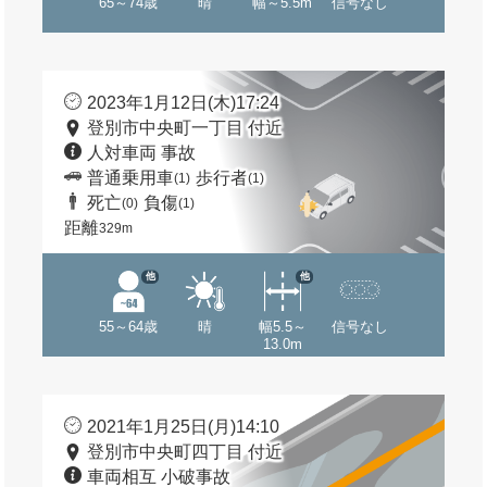
65～74歳
晴
幅～5.5m
信号なし
2023年1月12日(木)17:24
登別市中央町一丁目 付近
人対車両 事故
普通乗用車
歩行者
(1)
(1)
死亡
負傷
(0)
(1)
距離
329m
他
他
55～64歳
晴
幅5.5～
信号なし
13.0m
2021年1月25日(月)14:10
登別市中央町四丁目 付近
車両相互 小破事故