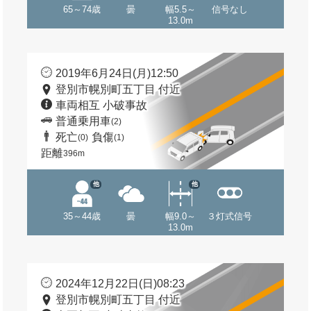
65～74歳
曇
幅5.5～
信号なし
13.0m
2019年6月24日(月)12:50
登別市幌別町五丁目 付近
車両相互 小破事故
普通乗用車
(2)
死亡
負傷
(0)
(1)
距離
396m
他
他
35～44歳
曇
幅9.0～
３灯式信号
13.0m
2024年12月22日(日)08:23
登別市幌別町五丁目 付近