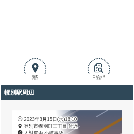
地図
こだわり
で探す
条件
幌別駅周辺
2023年3月15日(水)18:10
登別市幌別町三丁目 付近
人対車両 小破事故