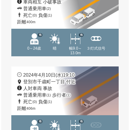
車両相互 小破事故
普通乗用車
(2)
死亡
負傷
(0)
(1)
距離
400m
他
他
0～24歳
晴
幅9.0～
３灯式信号
13.0m
2024年4月10日(水)19:10
登別市千歳町一丁目 付近
人対車両 事故
普通乗用車
歩行者
(1)
(1)
死亡
負傷
(0)
(1)
距離
406m
他
他