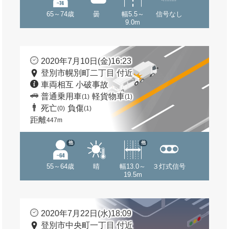
65～74歳
曇
幅5.5～
信号なし
9.0m
2020年7月10日(金)16:23
登別市幌別町二丁目 付近
車両相互 小破事故
普通乗用車
軽貨物車
(1)
(1)
死亡
負傷
(0)
(1)
距離
447m
他
他
55～64歳
晴
幅13.0～
３灯式信号
19.5m
2020年7月22日(水)18:09
登別市中央町一丁目 付近