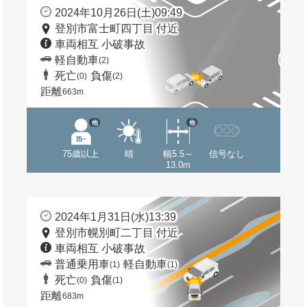
2024年10月26日(土)09:49
登別市富士町四丁目 付近
車両相互 小破事故
軽自動車
(2)
死亡
負傷
(0)
(2)
距離
663m
他
他
75歳以上
晴
幅5.5～
信号なし
13.0m
2024年1月31日(水)13:39
登別市幌別町二丁目 付近
車両相互 小破事故
普通乗用車
軽自動車
(1)
(1)
死亡
負傷
(0)
(1)
距離
683m