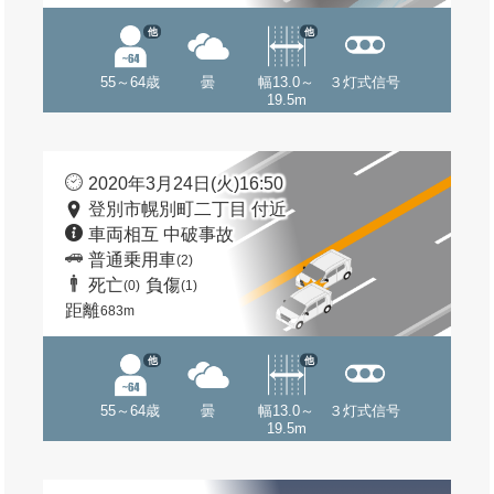
他
他
55～64歳
曇
幅13.0～
３灯式信号
19.5m
2020年3月24日(火)16:50
登別市幌別町二丁目 付近
車両相互 中破事故
普通乗用車
(2)
死亡
負傷
(0)
(1)
距離
683m
他
他
55～64歳
曇
幅13.0～
３灯式信号
19.5m