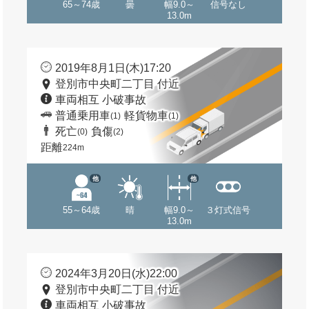
65～74歳
曇
幅9.0～
信号なし
13.0m
2019年8月1日(木)17:20
登別市中央町二丁目 付近
車両相互 小破事故
普通乗用車
軽貨物車
(1)
(1)
死亡
負傷
(0)
(2)
距離
224m
他
他
55～64歳
晴
幅9.0～
３灯式信号
13.0m
2024年3月20日(水)22:00
登別市中央町二丁目 付近
車両相互 小破事故