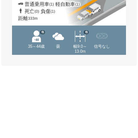
普通乗用車
軽自動車
(1)
(1)
死亡
負傷
(0)
(1)
距離
333m
他
他
35～44歳
曇
幅9.0～
信号なし
13.0m