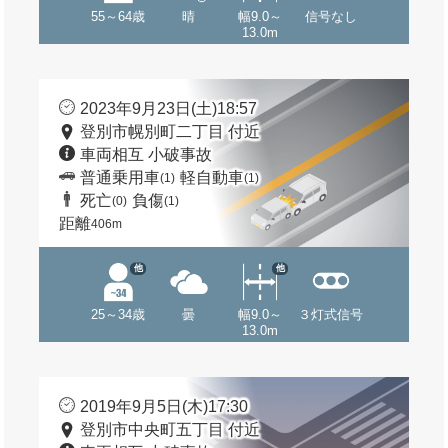
55～64歳
晴
幅9.0～
信号なし
13.0m
2023年9月23日(土)18:57
登別市幌別町二丁目 付近
車両相互 小破事故
普通乗用車
軽自動車
(1)
(1)
死亡
負傷
(0)
(1)
距離
406m
他
他
25～34歳
曇
幅9.0～
３灯式信号
13.0m
2019年9月5日(木)17:30
登別市中央町五丁目 付近