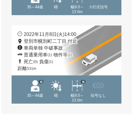
35～44歳
晴
幅9.0～
３灯式信号
13.0m
2022年11月8日(火)14:00
登別市幌別町二丁目 付近
車両単独 中破事故
普通乗用車
物件等
(1)
(1)
死亡
負傷
(0)
(1)
距離
531m
他
他
35～44歳
晴
幅9.0～
信号なし
13.0m