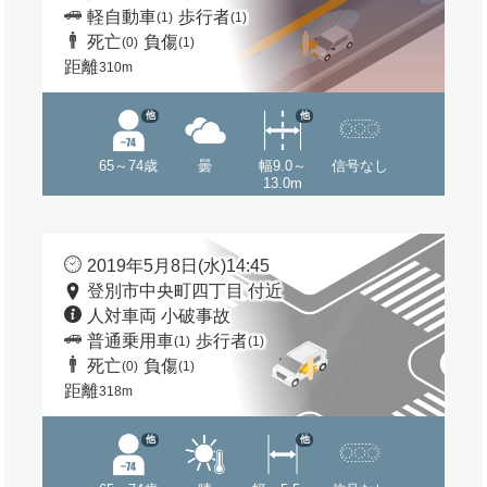
軽自動車
歩行者
(1)
(1)
死亡
負傷
(0)
(1)
距離
310m
他
他
65～74歳
曇
幅9.0～
信号なし
13.0m
2019年5月8日(水)14:45
登別市中央町四丁目 付近
人対車両 小破事故
普通乗用車
歩行者
(1)
(1)
死亡
負傷
(0)
(1)
距離
318m
他
他