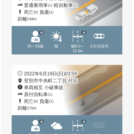
普通乗用車
軽自動車
(1)
(1)
死亡
負傷
(0)
(1)
距離
248m
他
他
45～54歳
晴
幅9.0～
３灯式信号
13.0m
2022年6月19日(日)03:59
登別市中央町二丁目 付近
車両相互 小破事故
原付自転車
(1)
死亡
負傷
(0)
(1)
距離
276m
他
他