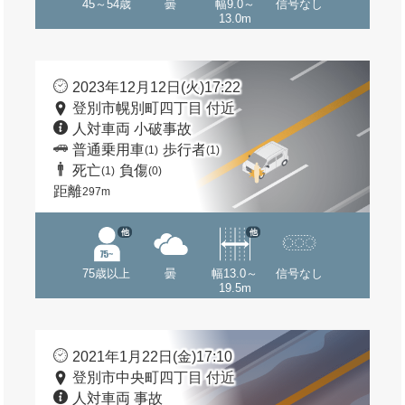
45～54歳
曇
幅9.0～
信号なし
13.0m
2023年12月12日(火)17:22
登別市幌別町四丁目 付近
人対車両 小破事故
普通乗用車
歩行者
(1)
(1)
死亡
負傷
(1)
(0)
距離
297m
他
他
75歳以上
曇
幅13.0～
信号なし
19.5m
2021年1月22日(金)17:10
登別市中央町四丁目 付近
人対車両 事故