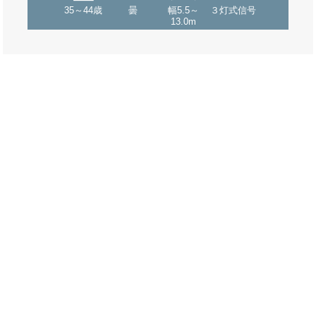
35～44歳
曇
幅5.5～
３灯式信号
13.0m