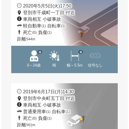
2020年5月5日(火)17:50
登別市千歳町一丁目 付近
車両相互 小破事故
軽自動車
自転車
(1)
(1)
死亡
負傷
(0)
(1)
距離
544m
他
他
0～24歳
晴
幅～5.5m
信号なし
2019年6月17日(月)14:30
登別市中央町五丁目 付近
車両相互 小破事故
普通乗用車
自転車
(1)
(1)
死亡
負傷
(0)
(1)
距離
561m