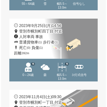
55～64歳
雪
幅5.5～
信号なし
13.0m
2023年9月25日(月)14:56
登別市幌別町四丁目 付近
人対車両 事故
普通貨物車
歩行者
(1)
(1)
死亡
負傷
(0)
(1)
距離
392m
他
他
0～24歳
曇
幅5.5～
３灯式信号
13.0m
2023年11月4日(土)09:30
登別市幌別町一丁目 付近