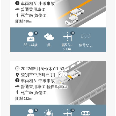
車両相互 小破事故
普通乗用車
(2)
死亡
負傷
(0)
(2)
距離
490m
他
他
35～44歳
曇
幅5.5～
信号なし
9.0m
2022年5月5日(木)11:53
登別市中央町三丁目 付近
車両相互 中破事故
普通乗用車
軽自動車
(1)
(1)
死亡
負傷
(0)
(2)
距離
522m
他
他