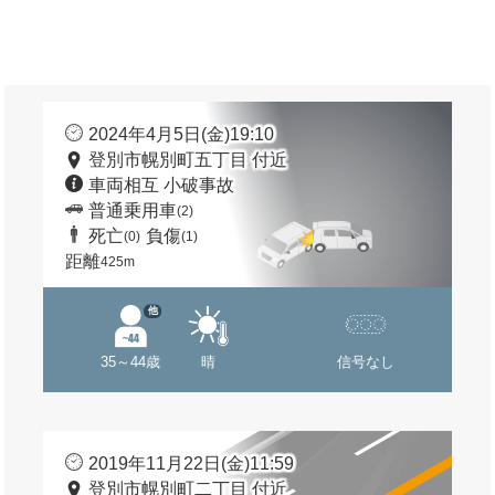
2024年4月5日(金)19:10
登別市幌別町五丁目 付近
車両相互 小破事故
普通乗用車
(2)
死亡
負傷
(0)
(1)
距離
425m
他
35～44歳
晴
信号なし
2019年11月22日(金)11:59
登別市幌別町二丁目 付近