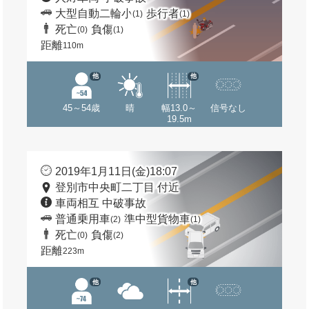
大型自動二輪小
歩行者
(1)
(1)
死亡
負傷
(0)
(1)
距離
110m
他
他
45～54歳
晴
幅13.0～
信号なし
19.5m
2019年1月11日(金)18:07
登別市中央町二丁目 付近
車両相互 中破事故
普通乗用車
準中型貨物車
(2)
(1)
死亡
負傷
(0)
(2)
距離
223m
他
他