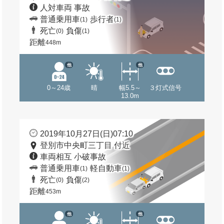
人対車両 事故
普通乗用車
歩行者
(1)
(1)
死亡
負傷
(0)
(1)
距離
448m
他
他
0～24歳
晴
幅5.5～
３灯式信号
13.0m
2019年10月27日(日)07:10
登別市中央町三丁目 付近
車両相互 小破事故
普通乗用車
軽自動車
(1)
(1)
死亡
負傷
(0)
(2)
距離
453m
他
他