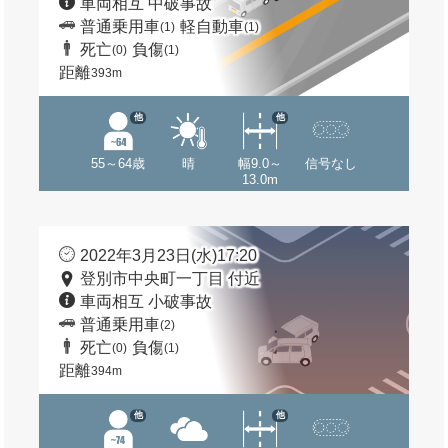
車両相互 中破事故
普通乗用車
軽自動車
(1)
(1)
死亡
負傷
(0)
(1)
距離
393m
他
他
55～64歳
晴
幅9.0～
信号なし
13.0m
2022年3月23日(水)17:20
登別市中央町一丁目 付近
車両相互 小破事故
普通乗用車
(2)
死亡
負傷
(0)
(1)
距離
394m
他
他