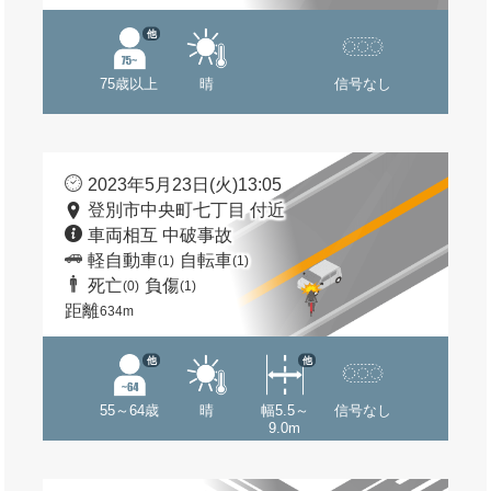
他
75歳以上
晴
信号なし
2023年5月23日(火)13:05
登別市中央町七丁目 付近
車両相互 中破事故
軽自動車
自転車
(1)
(1)
死亡
負傷
(0)
(1)
距離
634m
他
他
55～64歳
晴
幅5.5～
信号なし
9.0m