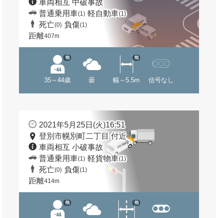
車両相互 中破事故
普通乗用車
軽自動車
(1)
(1)
死亡
負傷
(0)
(1)
距離
407m
他
他
35～44歳
曇
幅～5.5m
信号なし
2021年5月25日(火)16:51
登別市幌別町二丁目 付近
車両相互 小破事故
普通乗用車
軽貨物車
(1)
(1)
死亡
負傷
(0)
(1)
距離
414m
他
他