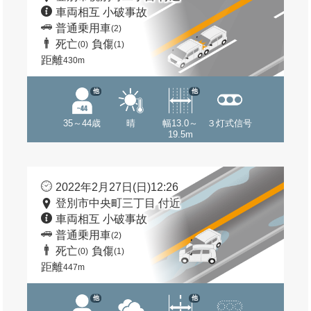
車両相互 小破事故
普通乗用車
(2)
死亡
負傷
(0)
(1)
距離
430m
他
他
35～44歳
晴
幅13.0～
３灯式信号
19.5m
2022年2月27日(日)12:26
登別市中央町三丁目 付近
車両相互 小破事故
普通乗用車
(2)
死亡
負傷
(0)
(1)
距離
447m
他
他