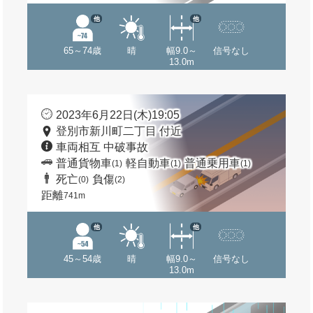
他
他
65～74歳
晴
幅9.0～
信号なし
13.0m
2023年6月22日(木)19:05
登別市新川町二丁目 付近
車両相互 中破事故
普通貨物車
軽自動車
普通乗用車
(1)
(1)
(1)
死亡
負傷
(0)
(2)
距離
741m
他
他
45～54歳
晴
幅9.0～
信号なし
13.0m