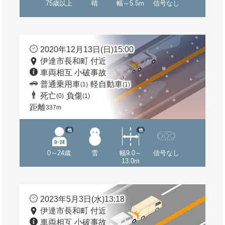
75歳以上
晴
幅～5.5m
信号なし
2020年12月13日(日)15:00
伊達市長和町 付近
車両相互 小破事故
普通乗用車
軽自動車
(1)
(1)
死亡
負傷
(0)
(1)
距離
337m
他
他
0～24歳
雪
幅9.0～
信号なし
13.0m
2023年5月3日(水)13:18
伊達市長和町 付近
車両相互 小破事故