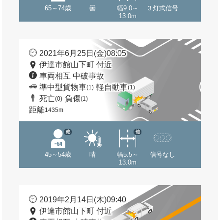
65～74歳
曇
幅9.0～
３灯式信号
13.0m
2021年6月25日(金)08:05
伊達市館山下町 付近
車両相互 中破事故
準中型貨物車
軽自動車
(1)
(1)
死亡
負傷
(0)
(1)
距離
1435m
他
他
45～54歳
晴
幅5.5～
信号なし
13.0m
2019年2月14日(木)09:40
伊達市館山下町 付近