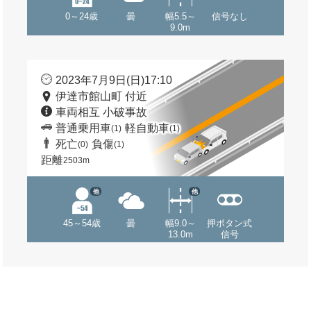
0～24歳
曇
幅5.5～
信号なし
9.0m
2023年7月9日(日)17:10
伊達市館山町 付近
車両相互 小破事故
普通乗用車
軽自動車
(1)
(1)
死亡
負傷
(0)
(1)
距離
2503m
他
他
45～54歳
曇
幅9.0～
押ボタン式
13.0m
信号