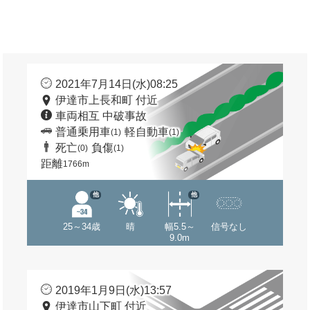
2021年7月14日(水)08:25
伊達市上長和町 付近
車両相互 中破事故
普通乗用車
軽自動車
(1)
(1)
死亡
負傷
(0)
(1)
距離
1766m
他
他
25～34歳
晴
幅5.5～
信号なし
9.0m
2019年1月9日(水)13:57
伊達市山下町 付近