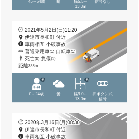
45～54歳
晴
幅5.5～
信号なし
13.0m
2021年5月2日(日)11:20
伊達市長和町 付近
車両相互 小破事故
普通乗用車
自転車
(1)
(1)
死亡
負傷
(0)
(1)
距離
388m
他
他
0～24歳
曇
幅9.0～
押ボタン式
13.0m
信号
2020年3月16日(月)08:30
伊達市長和町 付近
車両相互 小破事故