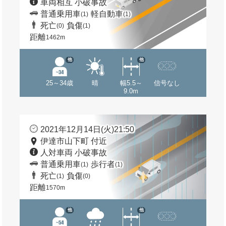
車両相互 小破事故
普通乗用車
軽自動車
(1)
(1)
死亡
負傷
(0)
(1)
距離
1462m
他
他
25～34歳
晴
幅5.5～
信号なし
9.0m
2021年12月14日(火)21:50
伊達市山下町 付近
人対車両 小破事故
普通乗用車
歩行者
(1)
(1)
死亡
負傷
(1)
(0)
距離
1570m
他
他