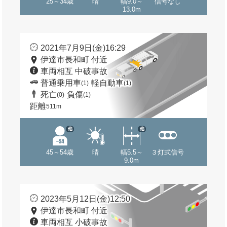
25～34歳
晴
幅9.0～
信号なし
13.0m
2021年7月9日(金)16:29
伊達市長和町 付近
車両相互 中破事故
普通乗用車
軽自動車
(1)
(1)
死亡
負傷
(0)
(1)
距離
511m
他
他
45～54歳
晴
幅5.5～
３灯式信号
9.0m
2023年5月12日(金)12:50
伊達市長和町 付近
車両相互 小破事故