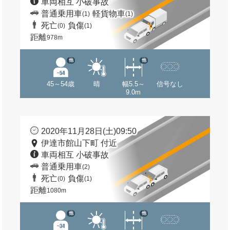
車両相互 小破事故
普通乗用車
軽貨物車
(1)
(1)
死亡
負傷
(0)
(1)
距離
978m
他
他
45～54歳
晴
幅5.5～
信号なし
9.0m
2020年11月28日(土)09:50
伊達市館山下町 付近
車両相互 小破事故
普通乗用車
(2)
死亡
負傷
(0)
(1)
距離
1080m
他
他