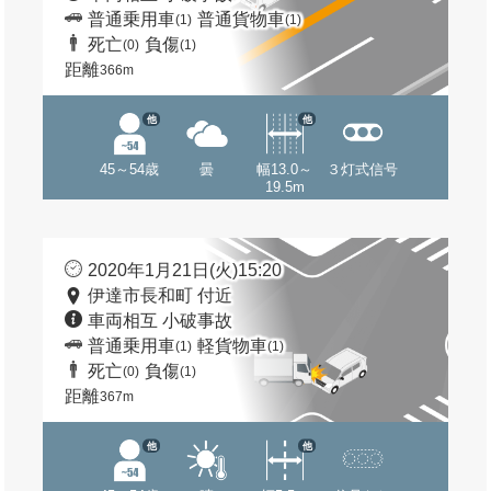
普通乗用車
普通貨物車
(1)
(1)
死亡
負傷
(0)
(1)
距離
366m
他
他
45～54歳
曇
幅13.0～
３灯式信号
19.5m
2020年1月21日(火)15:20
伊達市長和町 付近
車両相互 小破事故
普通乗用車
軽貨物車
(1)
(1)
死亡
負傷
(0)
(1)
距離
367m
他
他