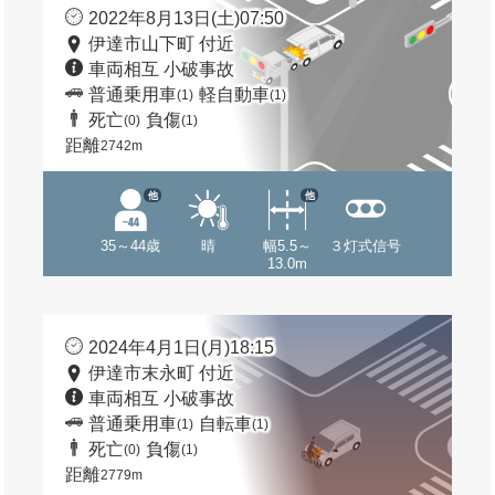
2022年8月13日(土)07:50
伊達市山下町 付近
車両相互 小破事故
普通乗用車
軽自動車
(1)
(1)
死亡
負傷
(0)
(1)
距離
2742m
他
他
35～44歳
晴
幅5.5～
３灯式信号
13.0m
2024年4月1日(月)18:15
伊達市末永町 付近
車両相互 小破事故
普通乗用車
自転車
(1)
(1)
死亡
負傷
(0)
(1)
距離
2779m