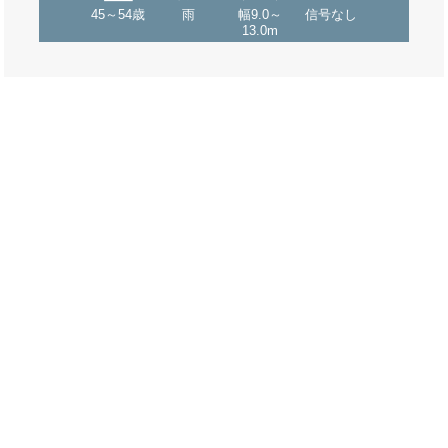
45～54歳
雨
幅9.0～
信号なし
13.0m