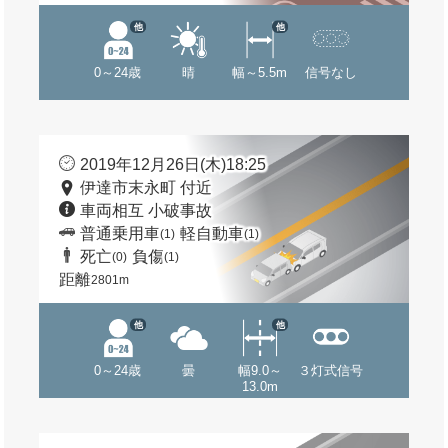
他
他
0～24歳
晴
幅～5.5m
信号なし
2019年12月26日(木)18:25
伊達市末永町 付近
車両相互 小破事故
普通乗用車
軽自動車
(1)
(1)
死亡
負傷
(0)
(1)
距離
2801m
他
他
0～24歳
曇
幅9.0～
３灯式信号
13.0m