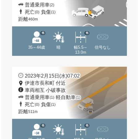
普通乗用車
(2)
死亡
負傷
(0)
(1)
距離
460m
他
他
35～44歳
晴
幅5.5～
信号なし
13.0m
2023年2月15日(水)07:02
伊達市長和町 付近
車両相互 小破事故
普通乗用車
軽自動車
(1)
(1)
死亡
負傷
(0)
(1)
距離
511m
他
他