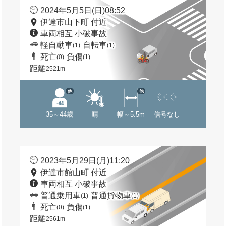
2024年5月5日(日)08:52
伊達市山下町 付近
車両相互 小破事故
軽自動車
自転車
(1)
(1)
死亡
負傷
(0)
(1)
距離
2521m
他
他
35～44歳
晴
幅～5.5m
信号なし
2023年5月29日(月)11:20
伊達市館山町 付近
車両相互 小破事故
普通乗用車
普通貨物車
(1)
(1)
死亡
負傷
(0)
(1)
距離
2561m