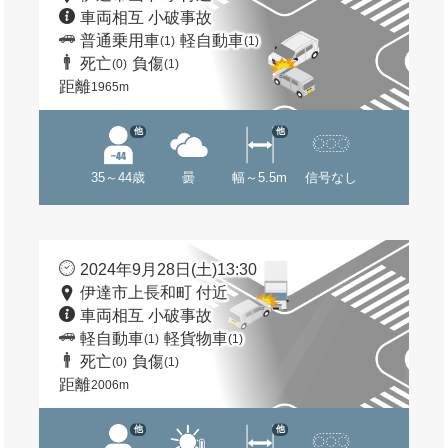
車両相互 小破事故
普通乗用車
軽自動車
(1)
(1)
死亡
負傷
(0)
(1)
距離
1965m
他
他
35～44歳
曇
幅～5.5m
信号なし
2024年9月28日(土)13:30
伊達市上長和町 付近
車両相互 小破事故
軽自動車
軽貨物車
(1)
(1)
死亡
負傷
(0)
(1)
距離
2006m
他
他