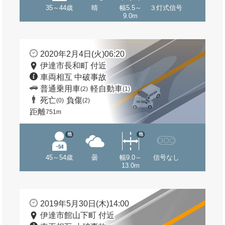
35～44歳
晴
幅5.5～
３灯式信号
9.0m
2020年2月4日(火)06:20
伊達市長和町 付近
車両相互 中破事故
普通乗用車
軽自動車
(2)
(1)
死亡
負傷
(0)
(2)
距離
751m
他
他
45～54歳
曇
幅9.0～
信号なし
13.0m
2019年5月30日(木)14:00
伊達市館山下町 付近