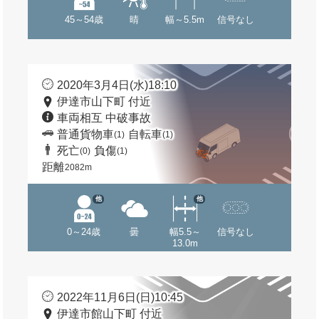
45～54歳
晴
幅～5.5m
信号なし
2020年3月4日(水)18:10
伊達市山下町 付近
車両相互 中破事故
普通貨物車
自転車
(1)
(1)
死亡
負傷
(0)
(1)
距離
2082m
他
他
0～24歳
曇
幅5.5～
信号なし
13.0m
2022年11月6日(日)10:45
伊達市館山下町 付近