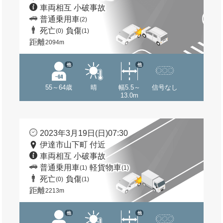
車両相互 小破事故
普通乗用車
(2)
死亡
負傷
(0)
(1)
距離
2094m
他
他
55～64歳
晴
幅5.5～
信号なし
13.0m
2023年3月19日(日)07:30
伊達市山下町 付近
車両相互 小破事故
普通乗用車
軽貨物車
(1)
(1)
死亡
負傷
(0)
(1)
距離
2213m
他
他