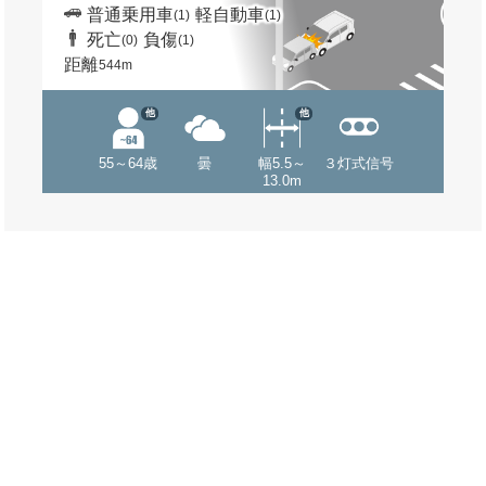
普通乗用車
軽自動車
(1)
(1)
死亡
負傷
(0)
(1)
距離
544m
他
他
55～64歳
曇
幅5.5～
３灯式信号
13.0m