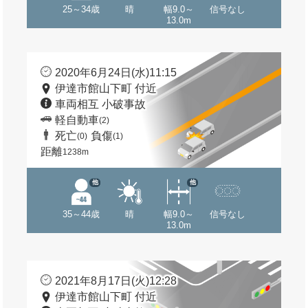
25～34歳
晴
幅9.0～
信号なし
13.0m
2020年6月24日(水)11:15
伊達市館山下町 付近
車両相互 小破事故
軽自動車
(2)
死亡
負傷
(0)
(1)
距離
1238m
他
他
35～44歳
晴
幅9.0～
信号なし
13.0m
2021年8月17日(火)12:28
伊達市館山下町 付近