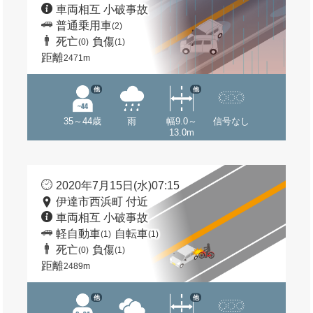
車両相互 小破事故
普通乗用車
(2)
死亡
負傷
(0)
(1)
距離
2471m
他
他
35～44歳
雨
幅9.0～
信号なし
13.0m
2020年7月15日(水)07:15
伊達市西浜町 付近
車両相互 小破事故
軽自動車
自転車
(1)
(1)
死亡
負傷
(0)
(1)
距離
2489m
他
他