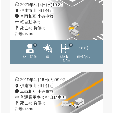
2021年8月4日(水)10:34
伊達市山下町 付近
車両相互 小破事故
軽自動車
(2)
死亡
負傷
(0)
(1)
距離
2701m
他
他
55～64歳
晴
幅5.5～
信号なし
13.0m
2019年4月16日(火)09:02
伊達市山下町 付近
車両相互 小破事故
普通乗用車
軽自動車
(1)
(1)
死亡
負傷
(0)
(1)
距離
2722m