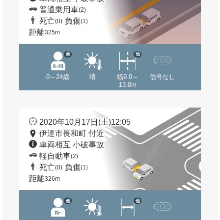
普通乗用車
(2)
死亡
負傷
(0)
(1)
距離
325m
他
他
0～24歳
晴
幅9.0～
信号なし
13.0m
2020年10月17日(土)12:05
伊達市長和町 付近
車両相互 小破事故
軽自動車
(2)
死亡
負傷
(0)
(1)
距離
326m
他
他