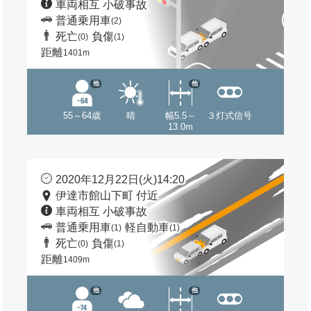
車両相互 小破事故
普通乗用車
(2)
死亡
負傷
(0)
(1)
距離
1401m
他
他
55～64歳
晴
幅5.5～
３灯式信号
13.0m
2020年12月22日(火)14:20
伊達市館山下町 付近
車両相互 小破事故
普通乗用車
軽自動車
(1)
(1)
死亡
負傷
(0)
(1)
距離
1409m
他
他