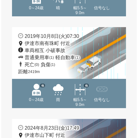
0～24歳
晴
幅5.5～
信号なし
9.0m
2019年10月8日(火)07:30
伊達市南有珠町 付近
車両相互 小破事故
普通乗用車
軽自動車
(1)
(1)
死亡
負傷
(0)
(1)
距離
2419m
他
他
0～24歳
雨
幅5.5～
信号なし
9.0m
2024年8月23日(金)17:49
伊達市山下町 付近