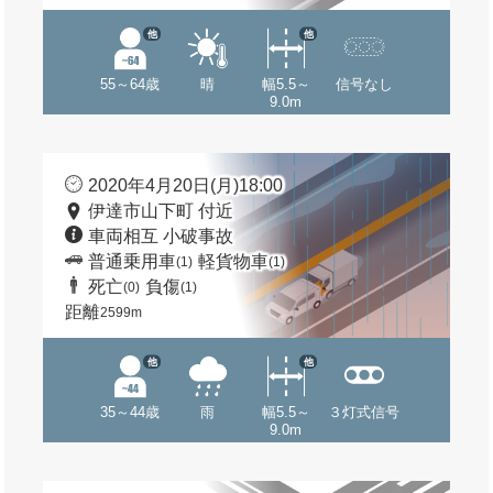
他
他
55～64歳
晴
幅5.5～
信号なし
9.0m
2020年4月20日(月)18:00
伊達市山下町 付近
車両相互 小破事故
普通乗用車
軽貨物車
(1)
(1)
死亡
負傷
(0)
(1)
距離
2599m
他
他
35～44歳
雨
幅5.5～
３灯式信号
9.0m