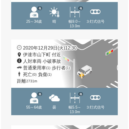
他
他
25～34歳
晴
幅9.0～
３灯式信号
13.0m
2020年12月29日(火)12:30
伊達市山下町 付近
人対車両 小破事故
普通乗用車
歩行者
(1)
(1)
死亡
負傷
(0)
(1)
距離
2731m
他
他
55～64歳
曇
幅5.5～
３灯式信号
13.0m