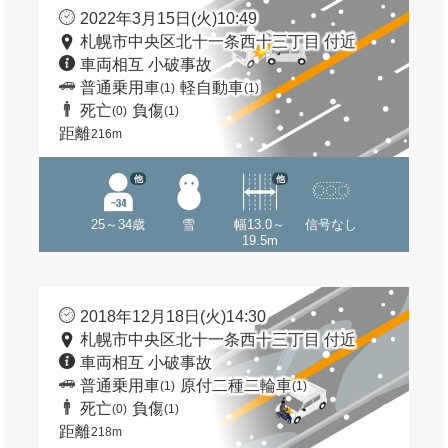
2022年3月15日(火)10:49
札幌市中央区北十一条西十三丁目 付近
車両相互 小破事故
普通乗用車
軽自動車
(1)
(1)
死亡
負傷
(0)
(1)
距離
216m
他
他
25～34歳
雪
幅13.0～
信号なし
19.5m
2018年12月18日(火)14:30
札幌市中央区北十一条西十三丁目 付近
車両相互 小破事故
普通乗用車
原付二種二輪車
(1)
(1)
死亡
負傷
(0)
(1)
距離
218m