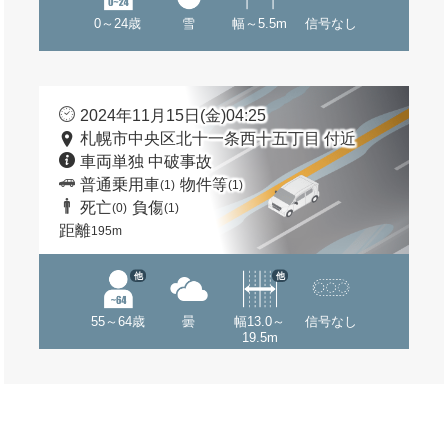
0～24歳
雪
幅～5.5m
信号なし
2024年11月15日(金)04:25
札幌市中央区北十一条西十五丁目 付近
車両単独 中破事故
普通乗用車
物件等
(1)
(1)
死亡
負傷
(0)
(1)
距離
195m
他
他
55～64歳
曇
幅13.0～
信号なし
19.5m