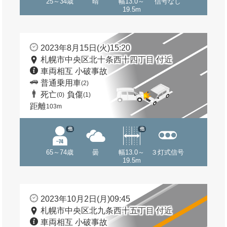
25～34歳
晴
幅13.0～
信号なし
19.5m
2023年8月15日(火)15:20
札幌市中央区北十条西十四丁目 付近
車両相互 小破事故
普通乗用車
(2)
死亡
負傷
(0)
(1)
距離
103m
他
他
65～74歳
曇
幅13.0～
３灯式信号
19.5m
2023年10月2日(月)09:45
札幌市中央区北九条西十五丁目 付近
車両相互 小破事故