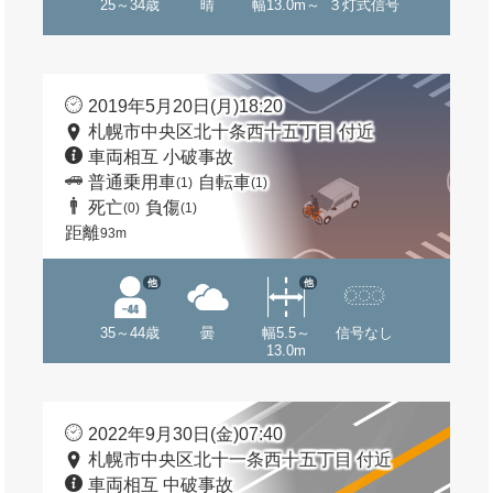
25～34歳
晴
幅13.0m～
３灯式信号
2019年5月20日(月)18:20
札幌市中央区北十条西十五丁目 付近
車両相互 小破事故
普通乗用車
自転車
(1)
(1)
死亡
負傷
(0)
(1)
距離
93m
他
他
35～44歳
曇
幅5.5～
信号なし
13.0m
2022年9月30日(金)07:40
札幌市中央区北十一条西十五丁目 付近
車両相互 中破事故