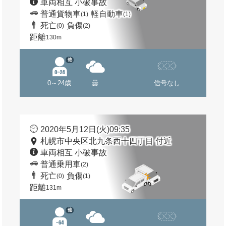
車両相互 小破事故
普通貨物車
軽自動車
(1)
(1)
死亡
負傷
(0)
(2)
距離
130m
他
0～24歳
曇
信号なし
2020年5月12日(火)09:35
札幌市中央区北九条西十四丁目 付近
車両相互 小破事故
普通乗用車
(2)
死亡
負傷
(0)
(1)
距離
131m
他