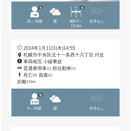
他
他
25～34歳
曇
幅9.0～
信号なし
13.0m
2024年1月11日(木)14:55
札幌市中央区北十一条西十六丁目 付近
車両相互 小破事故
普通乗用車
軽自動車
(1)
(1)
死亡
負傷
(0)
(1)
距離
228m
他
0～24歳
曇
信号なし