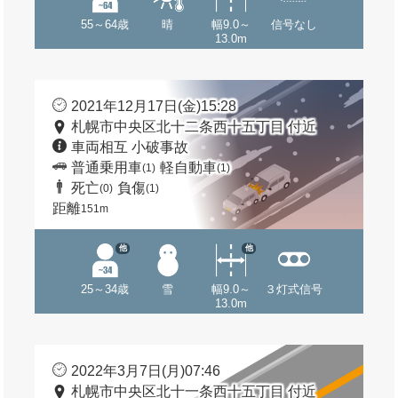
55～64歳
晴
幅9.0～
信号なし
13.0m
2021年12月17日(金)15:28
札幌市中央区北十二条西十五丁目 付近
車両相互 小破事故
普通乗用車
軽自動車
(1)
(1)
死亡
負傷
(0)
(1)
距離
151m
他
他
25～34歳
雪
幅9.0～
３灯式信号
13.0m
2022年3月7日(月)07:46
札幌市中央区北十一条西十五丁目 付近