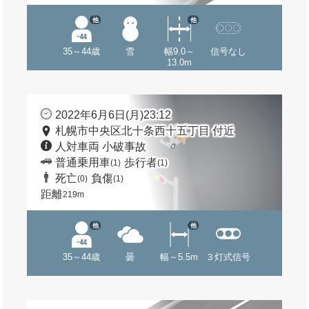
他
他
35～44歳
雪
幅9.0～
信号なし
13.0m
2022年6月6日(月)23:12
札幌市中央区北十条西十五丁目 付近
人対車両 小破事故
普通乗用車
歩行者
(1)
(1)
死亡
負傷
(0)
(1)
距離
219m
他
他
35～44歳
曇
幅～5.5m
３灯式信号