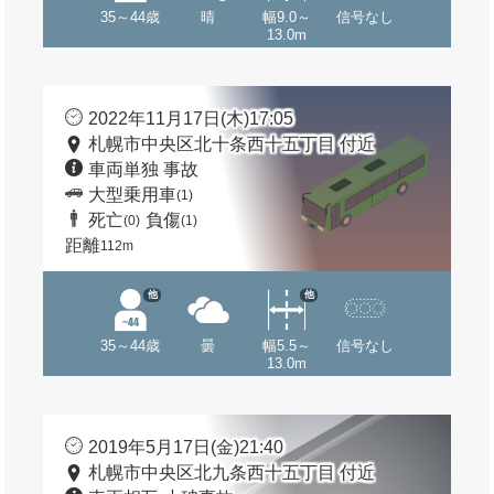
35～44歳
晴
幅9.0～
信号なし
13.0m
2022年11月17日(木)17:05
札幌市中央区北十条西十五丁目 付近
車両単独 事故
大型乗用車
(1)
死亡
負傷
(0)
(1)
距離
112m
他
他
35～44歳
曇
幅5.5～
信号なし
13.0m
2019年5月17日(金)21:40
札幌市中央区北九条西十五丁目 付近