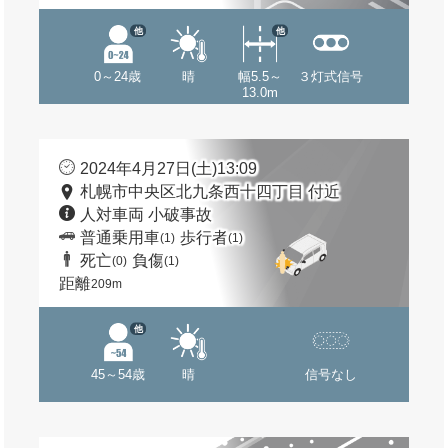
他
他
0～24歳
晴
幅5.5～
３灯式信号
13.0m
2024年4月27日(土)13:09
札幌市中央区北九条西十四丁目 付近
人対車両 小破事故
普通乗用車
歩行者
(1)
(1)
死亡
負傷
(0)
(1)
距離
209m
他
45～54歳
晴
信号なし