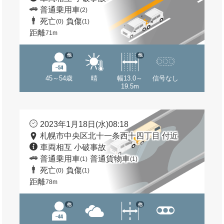
普通乗用車
(2)
死亡
負傷
(0)
(1)
距離
71m
他
他
45～54歳
晴
幅13.0～
信号なし
19.5m
2023年1月18日(水)08:18
札幌市中央区北十一条西十四丁目 付近
車両相互 小破事故
普通乗用車
普通貨物車
(1)
(1)
死亡
負傷
(0)
(1)
距離
78m
他
他