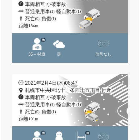
車両相互 小破事故
普通乗用車
軽自動車
(1)
(1)
死亡
負傷
(0)
(1)
距離
184m
他
35～44歳
曇
信号なし
2021年2月4日(木)08:47
札幌市中央区北十一条西十五丁目 付近
車両相互 小破事故
普通乗用車
軽自動車
(1)
(1)
死亡
負傷
(0)
(1)
距離
191m
他
他