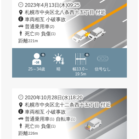
2023年4月13日(木)09:25
札幌市中央区北八条西十五丁目 付近
車両相互 小破事故
普通乗用車
(2)
死亡
負傷
(0)
(1)
距離
221m
他
他
25～34歳
晴
幅13.0～
信号なし
19.5m
2020年10月28日(水)18:20
札幌市中央区北十二条西十五丁目 付近
車両相互 小破事故
普通乗用車
自転車
(1)
(1)
死亡
負傷
(0)
(1)
距離
226m