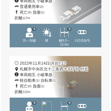
車両相互 小破事故
普通乗用車
(2)
死亡
負傷
(0)
(1)
距離
117m
他
他
25～34歳
晴
幅9.0～
３灯式信号
13.0m
2022年11月14日(月)07:13
札幌市中央区北十二条西十五丁目 付近
車両相互 小破事故
軽自動車
自転車
(1)
(1)
死亡
負傷
(0)
(1)
距離
122m
他
他