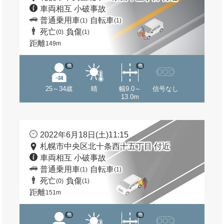
車両相互 小破事故
普通乗用車
自転車
(1)
(1)
死亡
負傷
(0)
(1)
距離
149m
他
他
25～34歳
晴
幅9.0～
信号なし
13.0m
2022年6月18日(土)11:15
札幌市中央区北十条西十五丁目 付近
車両相互 小破事故
普通乗用車
自転車
(1)
(1)
死亡
負傷
(0)
(1)
距離
151m
他
他