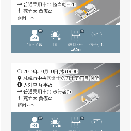
普通乗用車
軽自動車
(1)
(1)
死亡
負傷
(0)
(1)
距離
96m
他
他
45～54歳
晴
幅13.0～
信号なし
19.5m
2019年10月10日(木)19:30
札幌市中央区北十条西十五丁目 付近
人対車両 事故
普通乗用車
歩行者
(1)
(1)
死亡
負傷
(0)
(1)
距離
98m
他
他