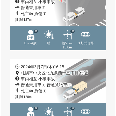
車両相互 小破事故
普通乗用車
(2)
死亡
負傷
(0)
(1)
距離
127m
他
他
0～24歳
晴
幅5.5～
３灯式信号
13.0m
2024年3月7日(木)16:15
札幌市中央区北九条西十五丁目 付近
車両相互 小破事故
普通乗用車
普通貨物車
(1)
(1)
死亡
負傷
(0)
(1)
距離
128m
他
他