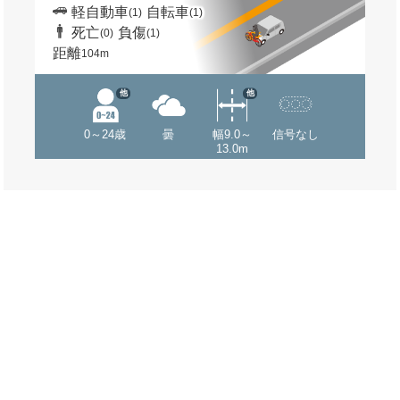
軽自動車
自転車
(1)
(1)
死亡
負傷
(0)
(1)
距離
104m
他
他
0～24歳
曇
幅9.0～
信号なし
13.0m