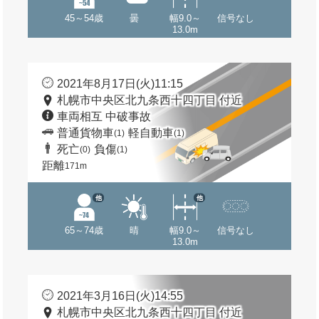
45～54歳
曇
幅9.0～
信号なし
13.0m
2021年8月17日(火)11:15
札幌市中央区北九条西十四丁目 付近
車両相互 中破事故
普通貨物車
軽自動車
(1)
(1)
死亡
負傷
(0)
(1)
距離
171m
他
他
65～74歳
晴
幅9.0～
信号なし
13.0m
2021年3月16日(火)14:55
札幌市中央区北九条西十四丁目 付近