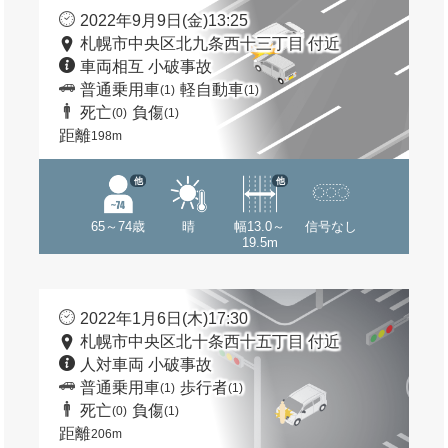
2022年9月9日(金)13:25
札幌市中央区北九条西十三丁目 付近
車両相互 小破事故
普通乗用車
軽自動車
(1)
(1)
死亡
負傷
(0)
(1)
距離
198m
他
他
65～74歳
晴
幅13.0～
信号なし
19.5m
2022年1月6日(木)17:30
札幌市中央区北十条西十五丁目 付近
人対車両 小破事故
普通乗用車
歩行者
(1)
(1)
死亡
負傷
(0)
(1)
距離
206m