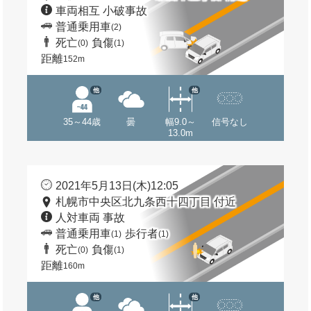
車両相互 小破事故
普通乗用車
(2)
死亡
負傷
(0)
(1)
距離
152m
他
他
35～44歳
曇
幅9.0～
信号なし
13.0m
2021年5月13日(木)12:05
札幌市中央区北九条西十四丁目 付近
人対車両 事故
普通乗用車
歩行者
(1)
(1)
死亡
負傷
(0)
(1)
距離
160m
他
他