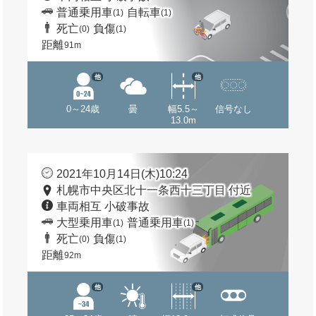
普通乗用車
自転車
(1)
(1)
死亡
負傷
(0)
(1)
距離
91m
他
他
0～24歳
曇
幅5.5～
信号なし
13.0m
2021年10月14日(木)10:24
札幌市中央区北十一条西十三丁目 付近
車両相互 小破事故
大型乗用車
普通乗用車
(1)
(1)
死亡
負傷
(0)
(1)
距離
92m
他
他