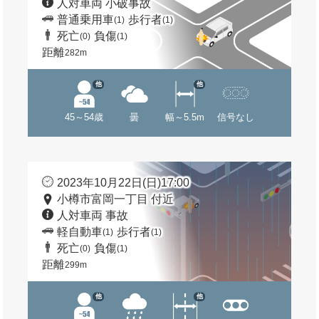
人対車両 小破事故
普通乗用車
歩行者
(1)
(1)
死亡
負傷
(0)
(1)
距離
282m
他
他
45～54歳
曇
幅～5.5m
信号なし
2023年10月22日(日)17:00
小樽市富岡一丁目 付近
人対車両 事故
軽自動車
歩行者
(1)
(1)
死亡
負傷
(0)
(1)
距離
299m
他
他