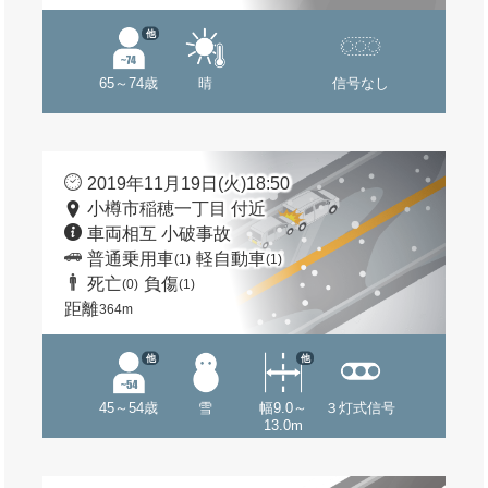
他
65～74歳
晴
信号なし
2019年11月19日(火)18:50
小樽市稲穂一丁目 付近
車両相互 小破事故
普通乗用車
軽自動車
(1)
(1)
死亡
負傷
(0)
(1)
距離
364m
他
他
45～54歳
雪
幅9.0～
３灯式信号
13.0m