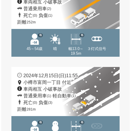
車両相互 小破事故
普通乗用車
(2)
死亡
負傷
(0)
(1)
距離
252m
他
他
45～54歳
晴
幅13.0～
３灯式信号
19.5m
2024年12月15日(日)11:55
小樽市富岡一丁目 付近
車両相互 小破事故
普通乗用車
軽自動車
(1)
(1)
死亡
負傷
(0)
(3)
距離
281m
他
他