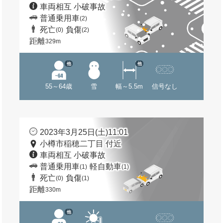
車両相互 小破事故
普通乗用車
(2)
死亡
負傷
(0)
(2)
距離
329m
他
他
55～64歳
雪
幅～5.5m
信号なし
2023年3月25日(土)11:01
小樽市稲穂二丁目 付近
車両相互 小破事故
普通乗用車
軽自動車
(1)
(1)
死亡
負傷
(0)
(1)
距離
330m
他