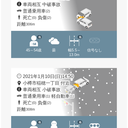
車両相互 中破事故
普通乗用車
(2)
死亡
負傷
(0)
(2)
距離
306m
他
他
45～54歳
曇
幅5.5～
信号なし
13.0m
2021年1月10日(日)14:50
小樽市稲穂一丁目 付近
車両相互 小破事故
普通乗用車
軽自動車
(1)
(1)
死亡
負傷
(0)
(2)
距離
308m
他
他