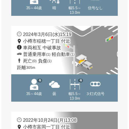
35～44歳
晴
幅5.5～
信号なし
13.0m
2024年3月6日(水)15:19
小樽市稲穂一丁目 付近
車両相互 中破事故
普通乗用車
軽自動車
(1)
(1)
死亡
負傷
(0)
(1)
距離
305m
他
他
35～44歳
曇
幅5.5～
３灯式信号
13.0m
2022年10月24日(月)13:08
小樽市富岡一丁目 付近