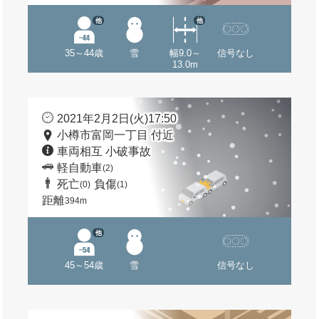
他
他
35～44歳
雪
幅9.0～
信号なし
13.0m
2021年2月2日(火)17:50
小樽市富岡一丁目 付近
車両相互 小破事故
軽自動車
(2)
死亡
負傷
(0)
(1)
距離
394m
他
45～54歳
雪
信号なし