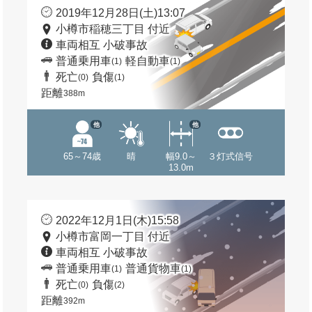
2019年12月28日(土)13:07
小樽市稲穂三丁目 付近
車両相互 小破事故
普通乗用車
軽自動車
(1)
(1)
死亡
負傷
(0)
(1)
距離
388m
他
他
65～74歳
晴
幅9.0～
３灯式信号
13.0m
2022年12月1日(木)15:58
小樽市富岡一丁目 付近
車両相互 小破事故
普通乗用車
普通貨物車
(1)
(1)
死亡
負傷
(0)
(2)
距離
392m