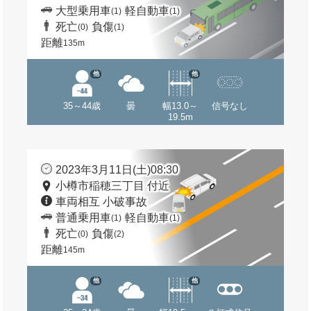
大型乗用車
軽自動車
(1)
(1)
死亡
負傷
(0)
(1)
距離
135m
他
他
35～44歳
曇
幅13.0～
信号なし
19.5m
2023年3月11日(土)08:30
小樽市稲穂三丁目 付近
車両相互 小破事故
普通乗用車
軽自動車
(1)
(1)
死亡
負傷
(0)
(2)
距離
145m
他
他