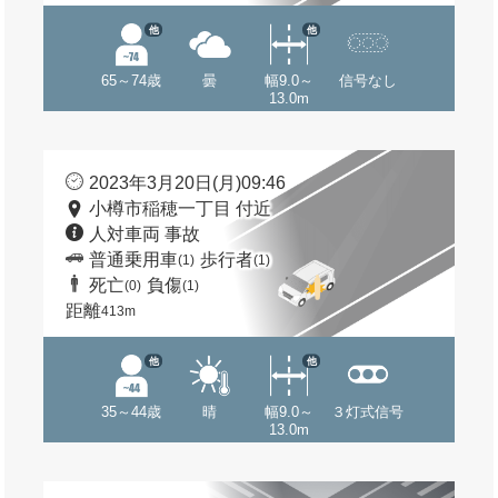
他
他
65～74歳
曇
幅9.0～
信号なし
13.0m
2023年3月20日(月)09:46
小樽市稲穂一丁目 付近
人対車両 事故
普通乗用車
歩行者
(1)
(1)
死亡
負傷
(0)
(1)
距離
413m
他
他
35～44歳
晴
幅9.0～
３灯式信号
13.0m