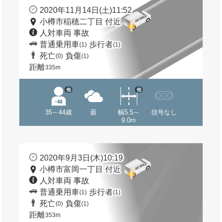
2020年11月14日(土)11:52
小樽市稲穂二丁目 付近
人対車両 事故
普通乗用車
歩行者
(1)
(1)
死亡
負傷
(0)
(1)
距離
335m
他
他
35～44歳
曇
幅5.5～
信号なし
9.0m
2020年9月3日(木)10:19
小樽市富岡一丁目 付近
人対車両 事故
普通乗用車
歩行者
(1)
(1)
死亡
負傷
(0)
(1)
距離
353m