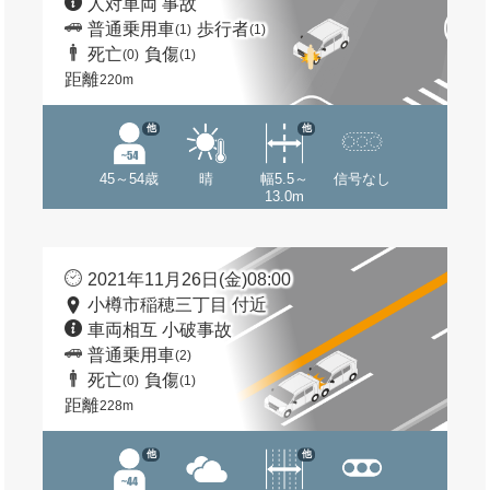
人対車両 事故
普通乗用車
歩行者
(1)
(1)
死亡
負傷
(0)
(1)
距離
220m
他
他
45～54歳
晴
幅5.5～
信号なし
13.0m
2021年11月26日(金)08:00
小樽市稲穂三丁目 付近
車両相互 小破事故
普通乗用車
(2)
死亡
負傷
(0)
(1)
距離
228m
他
他