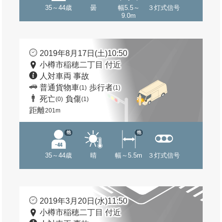
35～44歳
曇
幅5.5～
３灯式信号
9.0m
2019年8月17日(土)10:50
小樽市稲穂二丁目 付近
人対車両 事故
普通貨物車
歩行者
(1)
(1)
死亡
負傷
(0)
(1)
距離
201m
他
他
35～44歳
晴
幅～5.5m
３灯式信号
2019年3月20日(水)11:50
小樽市稲穂二丁目 付近