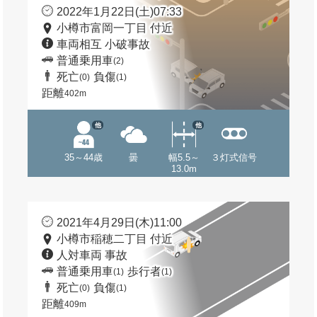
2022年1月22日(土)07:33
小樽市富岡一丁目 付近
車両相互 小破事故
普通乗用車
(2)
死亡
負傷
(0)
(1)
距離
402m
他
他
35～44歳
曇
幅5.5～
３灯式信号
13.0m
2021年4月29日(木)11:00
小樽市稲穂二丁目 付近
人対車両 事故
普通乗用車
歩行者
(1)
(1)
死亡
負傷
(0)
(1)
距離
409m