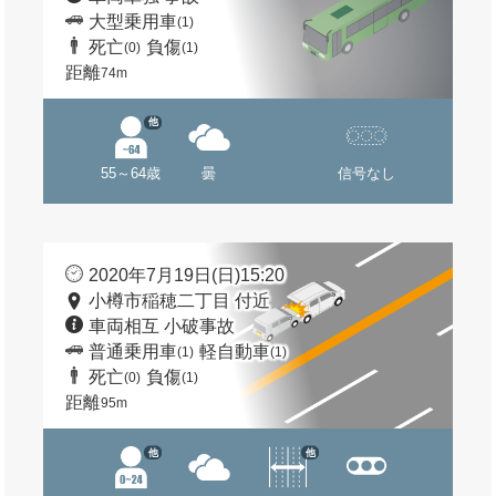
大型乗用車
(1)
死亡
負傷
(0)
(1)
距離
74m
他
55～64歳
曇
信号なし
2020年7月19日(日)15:20
小樽市稲穂二丁目 付近
車両相互 小破事故
普通乗用車
軽自動車
(1)
(1)
死亡
負傷
(0)
(1)
距離
95m
他
他