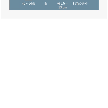
45～54歳
雨
幅5.5～
３灯式信号
13.0m