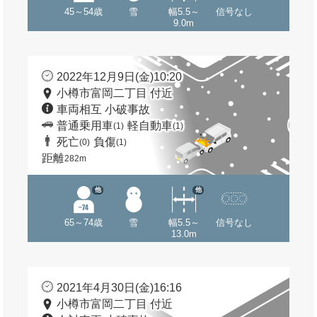
45～54歳
雪
幅5.5～
信号なし
9.0m
2022年12月9日(金)10:20
小樽市富岡二丁目 付近
車両相互 小破事故
普通乗用車
軽自動車
(1)
(1)
死亡
負傷
(0)
(1)
距離
282m
他
他
65～74歳
雪
幅5.5～
信号なし
13.0m
2021年4月30日(金)16:16
小樽市富岡二丁目 付近