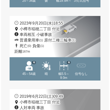
25～34歳
曇
幅19.5m～
３灯式信号
2023年9月20日(水)18:55
小樽市稲穂二丁目 付近
車両相互 小破事故
普通乗用車
原付二種二輪車
(1)
(1)
死亡
負傷
(0)
(1)
距離
167m
他
他
45～54歳
晴
幅5.5～
信号なし
9.0m
2019年6月22日(土)09:49
小樽市稲穂三丁目 付近
人対車両 事故