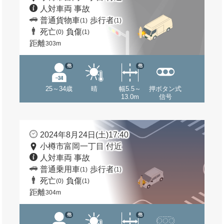
人対車両 事故
普通貨物車
歩行者
(1)
(1)
死亡
負傷
(0)
(1)
距離
303m
他
他
25～34歳
晴
幅5.5～
押ボタン式
13.0m
信号
2024年8月24日(土)17:40
小樽市富岡一丁目 付近
人対車両 事故
普通乗用車
歩行者
(1)
(1)
死亡
負傷
(0)
(1)
距離
304m
他
他