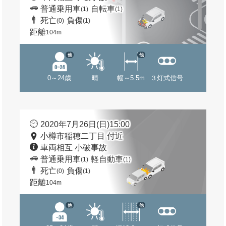
普通乗用車
自転車
(1)
(1)
死亡
負傷
(0)
(1)
距離
104m
他
他
0～24歳
晴
幅～5.5m
３灯式信号
2020年7月26日(日)15:00
小樽市稲穂二丁目 付近
車両相互 小破事故
普通乗用車
軽自動車
(1)
(1)
死亡
負傷
(0)
(1)
距離
104m
他
他