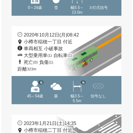
0～24歳
雪
幅5.5～
３灯式信号
13.0m
2020年10月12日(月)08:42
小樽市稲穂一丁目 付近
車両相互 小破事故
大型乗用車
自転車
(1)
(1)
死亡
負傷
(0)
(1)
距離
323m
他
他
45～54歳
曇
幅3.5～
信号なし
5.5m
2023年1月21日(土)14:35
小樽市稲穂二丁目 付近