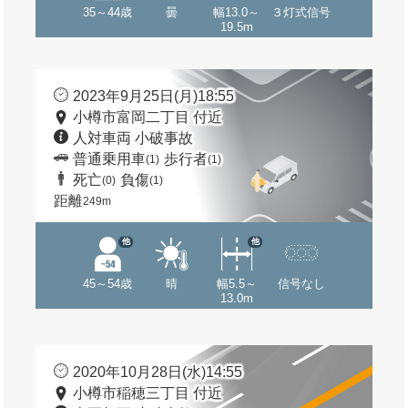
35～44歳
曇
幅13.0～
３灯式信号
19.5m
2023年9月25日(月)18:55
小樽市富岡二丁目 付近
人対車両 小破事故
普通乗用車
歩行者
(1)
(1)
死亡
負傷
(0)
(1)
距離
249m
他
他
45～54歳
晴
幅5.5～
信号なし
13.0m
2020年10月28日(水)14:55
小樽市稲穂三丁目 付近