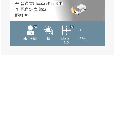
普通乗用車
歩行者
(1)
(1)
死亡
負傷
(0)
(1)
距離
180m
他
他
55～64歳
晴
幅5.5～
信号なし
13.0m