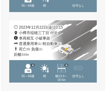
55～64歳
晴
信号なし
2023年12月22日(金)10:15
小樽市稲穂三丁目 付近
車両相互 小破事故
普通乗用車
軽自動車
(1)
(1)
死亡
負傷
(0)
(1)
距離
333m
他
他
55～64歳
晴
幅13.0～
信号なし
19.5m