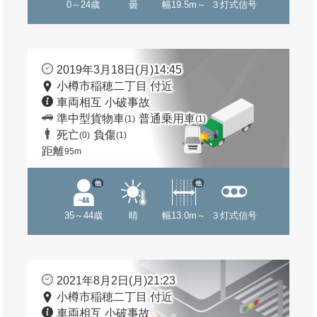
0～24歳
曇
幅19.5m～
３灯式信号
2019年3月18日(月)14:45
小樽市稲穂二丁目 付近
車両相互 小破事故
準中型貨物車
普通乗用車
(1)
(1)
死亡
負傷
(0)
(1)
距離
95m
他
他
35～44歳
晴
幅13.0m～
３灯式信号
2021年8月2日(月)21:23
小樽市稲穂二丁目 付近
車両相互 小破事故