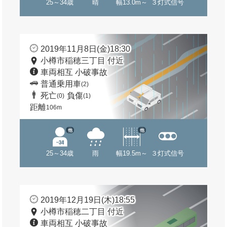
25～34歳
晴
幅13.0m～
３灯式信号
2019年11月8日(金)18:30
小樽市稲穂三丁目 付近
車両相互 小破事故
普通乗用車
(2)
死亡
負傷
(0)
(1)
距離
106m
他
他
25～34歳
雨
幅19.5m～
３灯式信号
2019年12月19日(木)18:55
小樽市稲穂二丁目 付近
車両相互 小破事故