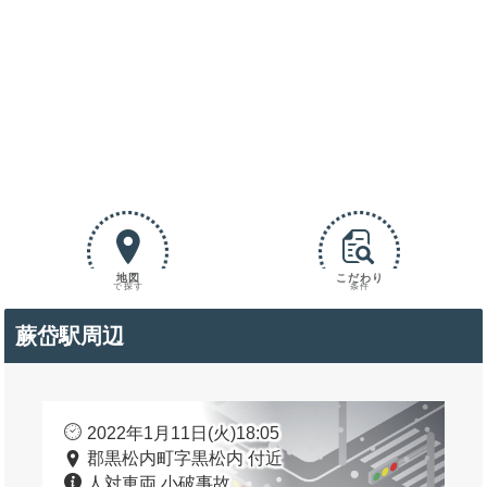
地図
こだわり
で探す
条件
蕨岱駅周辺
2022年1月11日(火)18:05
郡黒松内町字黒松内 付近
人対車両 小破事故