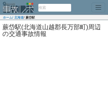
ホーム
/ 北海道
/ 蕨岱駅
蕨岱駅(北海道山越郡長万部町)周辺
の交通事故情報