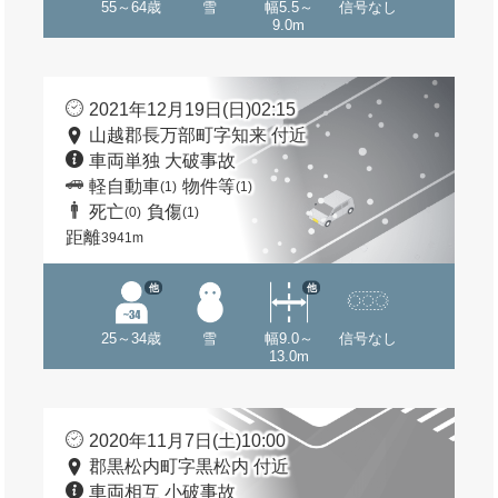
55～64歳
雪
幅5.5～
信号なし
9.0m
2021年12月19日(日)02:15
山越郡長万部町字知来 付近
車両単独 大破事故
軽自動車
物件等
(1)
(1)
死亡
負傷
(0)
(1)
距離
3941m
他
他
25～34歳
雪
幅9.0～
信号なし
13.0m
2020年11月7日(土)10:00
郡黒松内町字黒松内 付近
車両相互 小破事故