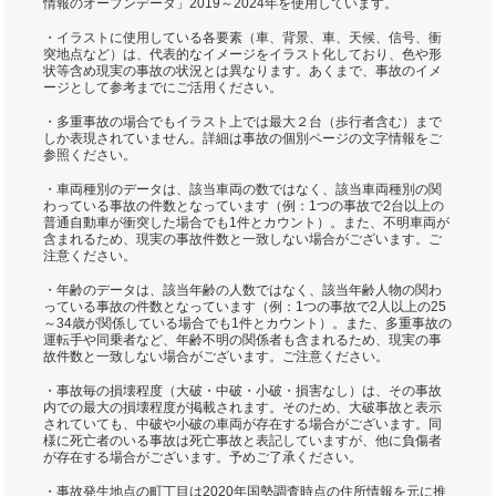
情報のオープンデータ」2019～2024年を使用しています。
・イラストに使用している各要素（車、背景、車、天候、信号、衝
突地点など）は、代表的なイメージをイラスト化しており、色や形
状等含め現実の事故の状況とは異なります。あくまで、事故のイメ
ージとして参考までにご活用ください。
・多重事故の場合でもイラスト上では最大２台（歩行者含む）まで
しか表現されていません。詳細は事故の個別ページの文字情報をご
参照ください。
・車両種別のデータは、該当車両の数ではなく、該当車両種別の関
わっている事故の件数となっています（例：1つの事故で2台以上の
普通自動車が衝突した場合でも1件とカウント）。また、不明車両が
含まれるため、現実の事故件数と一致しない場合がございます。ご
注意ください。
・年齢のデータは、該当年齢の人数ではなく、該当年齢人物の関わ
っている事故の件数となっています（例：1つの事故で2人以上の25
～34歳が関係している場合でも1件とカウント）。また、多重事故の
運転手や同乗者など、年齢不明の関係者も含まれるため、現実の事
故件数と一致しない場合がございます。ご注意ください。
・事故毎の損壊程度（大破・中破・小破・損害なし）は、その事故
内での最大の損壊程度が掲載されます。そのため、大破事故と表示
されていても、中破や小破の車両が存在する場合がございます。同
様に死亡者のいる事故は死亡事故と表記していますが、他に負傷者
が存在する場合がございます。予めご了承ください。
・事故発生地点の町丁目は2020年国勢調査時点の住所情報を元に推