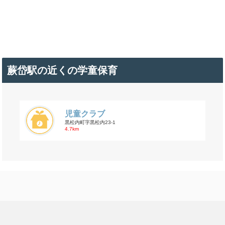
蕨岱駅の近くの学童保育
児童クラブ
黒松内町字黒松内23-1
4.7km