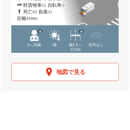
軽貨物車
自転車
(1)
(1)
死亡
負傷
(0)
(1)
距離
4508m
他
他
0～24歳
晴
幅5.5～
信号なし
13.0m
地図で見る