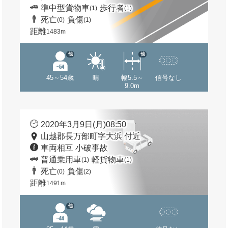
準中型貨物車
歩行者
(1)
(1)
死亡
負傷
(0)
(1)
距離
1483m
他
他
45～54歳
晴
幅5.5～
信号なし
9.0m
2020年3月9日(月)08:50
山越郡長万部町字大浜 付近
車両相互 小破事故
普通乗用車
軽貨物車
(1)
(1)
死亡
負傷
(0)
(2)
距離
1491m
他