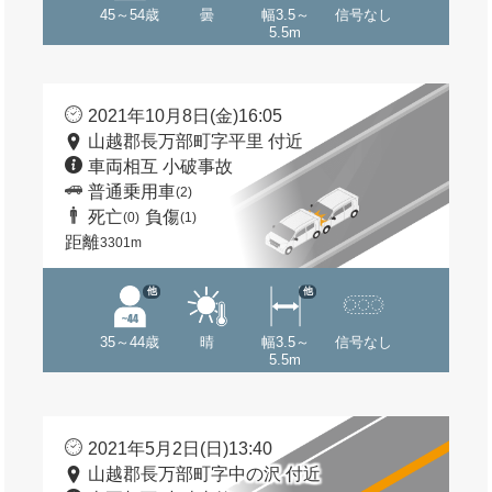
45～54歳
曇
幅3.5～
信号なし
5.5m
2021年10月8日(金)16:05
山越郡長万部町字平里 付近
車両相互 小破事故
普通乗用車
(2)
死亡
負傷
(0)
(1)
距離
3301m
他
他
35～44歳
晴
幅3.5～
信号なし
5.5m
2021年5月2日(日)13:40
山越郡長万部町字中の沢 付近