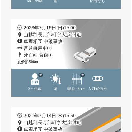
35～44歳
霧
信号なし
2023年7月16日(日)15:00
山越郡長万部町字大浜 付近
車両相互 中破事故
普通乗用車
(2)
死亡
負傷
(0)
(1)
距離
1508m
他
他
0～24歳
晴
幅13.0m～
３灯式信号
2021年7月14日(水)15:50
山越郡長万部町字大浜 付近
車両相互 中破事故