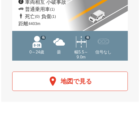
車両相互 小破事故
普通乗用車
(1)
死亡
負傷
(0)
(1)
距離
4403m
他
他
0～24歳
曇
幅5.5～
信号なし
9.0m
地図で見る