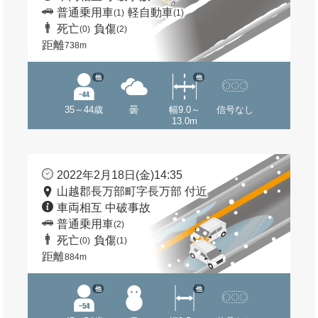
普通乗用車
軽自動車
(1)
(1)
死亡
負傷
(0)
(2)
距離
738m
他
他
35～44歳
曇
幅9.0～
信号なし
13.0m
2022年2月18日(金)14:35
山越郡長万部町字長万部 付近
車両相互 中破事故
普通乗用車
(2)
死亡
負傷
(0)
(1)
距離
884m
他
他