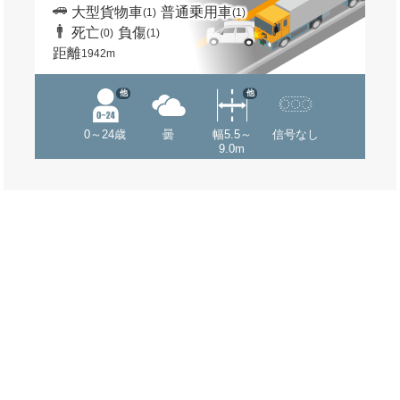
大型貨物車
普通乗用車
(1)
(1)
死亡
負傷
(0)
(1)
距離
1942m
他
他
0～24歳
曇
幅5.5～
信号なし
9.0m