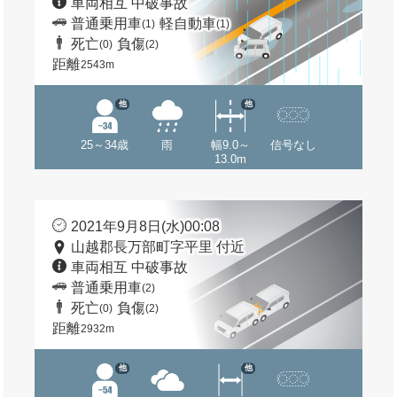
車両相互 中破事故
普通乗用車
軽自動車
(1)
(1)
死亡
負傷
(0)
(2)
距離
2543m
他
他
25～34歳
雨
幅9.0～
信号なし
13.0m
2021年9月8日(水)00:08
山越郡長万部町字平里 付近
車両相互 中破事故
普通乗用車
(2)
死亡
負傷
(0)
(2)
距離
2932m
他
他