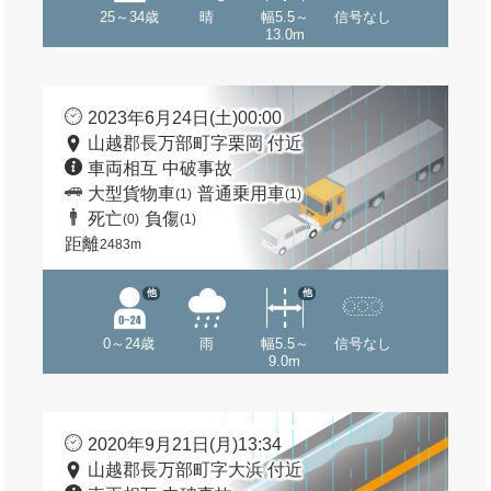
25～34歳
晴
幅5.5～
信号なし
13.0m
2023年6月24日(土)00:00
山越郡長万部町字栗岡 付近
車両相互 中破事故
大型貨物車
普通乗用車
(1)
(1)
死亡
負傷
(0)
(1)
距離
2483m
他
他
0～24歳
雨
幅5.5～
信号なし
9.0m
2020年9月21日(月)13:34
山越郡長万部町字大浜 付近