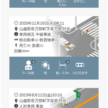
45～54歳
雪
幅3.5～
信号なし
5.5m
2020年11月10日(火)08:11
山越郡長万部町字長万部 付近
車両相互 中破事故
軽自動車
軽貨物車
(1)
(1)
死亡
負傷
(0)
(1)
距離
964m
他
他
0～24歳
晴
幅～5.5m
３灯式信号
2023年8月11日(金)10:10
山越郡長万部町字栄原 付近
人対車両 事故