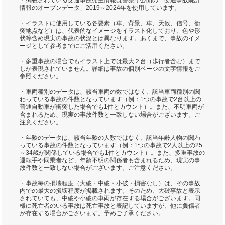
・掲載されている交通事故発生情報は警察庁公開の「交通事故統計
情報のオープンデータ」2019～2024年を使用しています。
・イラストに使用している各要素（車、背景、車、天候、信号、衝
突地点など）は、代表的なイメージをイラスト化しており、色や形
状等含め現実の事故の状況とは異なります。あくまで、事故のイメ
ージとして参考までにご活用ください。
・多重事故の場合でもイラスト上では最大２台（歩行者含む）まで
しか表現されていません。詳細は事故の個別ページの文字情報をご
参照ください。
・車両種別のデータは、該当車両の数ではなく、該当車両種別の関
わっている事故の件数となっています（例：1つの事故で2台以上の
普通自動車が衝突した場合でも1件とカウント）。また、不明車両が
含まれるため、現実の事故件数と一致しない場合がございます。ご
注意ください。
・年齢のデータは、該当年齢の人数ではなく、該当年齢人物の関わ
っている事故の件数となっています（例：1つの事故で2人以上の25
～34歳が関係している場合でも1件とカウント）。また、多重事故の
運転手や同乗者など、年齢不明の関係者も含まれるため、現実の事
故件数と一致しない場合がございます。ご注意ください。
・事故毎の損壊程度（大破・中破・小破・損害なし）は、その事故
内での最大の損壊程度が掲載されます。そのため、大破事故と表示
されていても、中破や小破の車両が存在する場合がございます。同
様に死亡者のいる事故は死亡事故と表記していますが、他に負傷者
が存在する場合がございます。予めご了承ください。