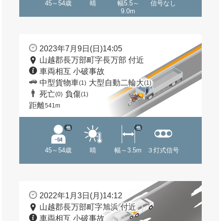
45～54歳
晴
幅5.5～
信号なし
9.0m
2023年7月9日(日)14:05
山越郡長万部町字長万部 付近
車両相互 小破事故
中型貨物車
大型自動二輪大
(1)
(1)
死亡
負傷
(0)
(1)
距離
541m
他
他
45～54歳
晴
幅～3.5m
３灯式信号
2022年1月3日(月)14:12
山越郡長万部町字旭浜 付近
車両相互 小破事故