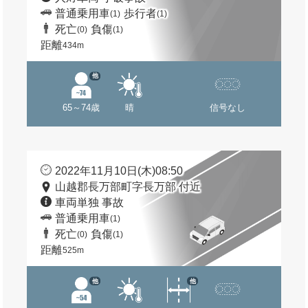
普通乗用車
歩行者
(1)
(1)
死亡
負傷
(0)
(1)
距離
434m
他
65～74歳
晴
信号なし
2022年11月10日(木)08:50
山越郡長万部町字長万部 付近
車両単独 事故
普通乗用車
(1)
死亡
負傷
(0)
(1)
距離
525m
他
他