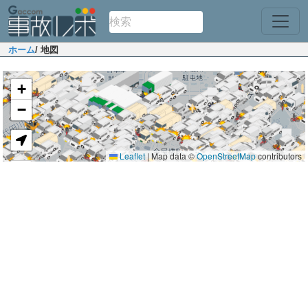
ホーム
/ 地図
+
−
Leaflet
|
Map data ©
OpenStreetMap
contributors
都道
府県
市区
町村
町
丁目
事故